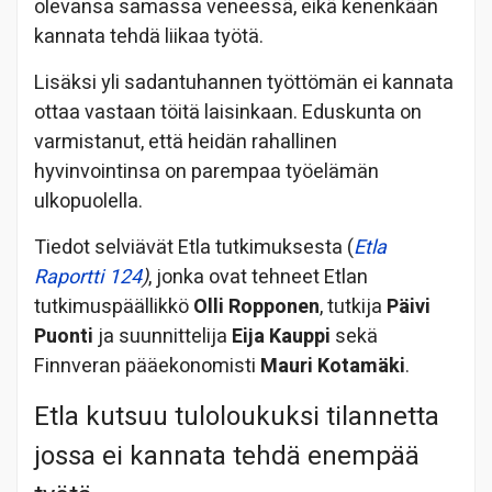
olevansa samassa veneessä, eikä kenenkään
kannata tehdä liikaa työtä.
Lisäksi yli sadantuhannen työttömän ei kannata
ottaa vastaan töitä laisinkaan. Eduskunta on
varmistanut, että heidän rahallinen
hyvinvointinsa on parempaa työelämän
ulkopuolella.
Tiedot selviävät Etla tutkimuksesta (
Etla
Raportti 124
)
, jonka ovat tehneet Etlan
tutkimuspäällikkö
Olli Ropponen
, tutkija
Päivi
Puonti
ja suunnittelija
Eija Kauppi
sekä
Finnveran pääekonomisti
Mauri Kotamäki
.
Etla kutsuu tuloloukuksi tilannetta
jossa ei kannata tehdä enempää