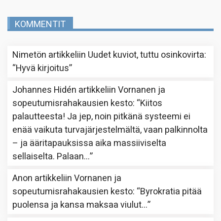
KOMMENTIT
Nimetön
artikkeliin
Uudet kuviot, tuttu osinkovirta
:
“
Hyvä kirjoitus
”
Johannes Hidén
artikkeliin
Vornanen ja
sopeutumisrahakausien kesto
: “
Kiitos
palautteesta! Ja jep, noin pitkänä systeemi ei
enää vaikuta turvajärjestelmältä, vaan palkinnolta
– ja ääritapauksissa aika massiiviselta
sellaiselta. Palaan…
”
Anon
artikkeliin
Vornanen ja
sopeutumisrahakausien kesto
: “
Byrokratia pitää
puolensa ja kansa maksaa viulut…
”