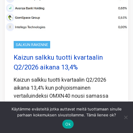
SALKUN RAKENNE
Kaizun salkku tuotti kvartaalin
Q2/2026 aikana 13,4%
Kaizun salkku tuotti kvartaalin Q2/2026
aikana 13,4% kun pohjoismainen
vertailuindeksi OMXN40 nousi samassa
ajassa 3,9%.
Käytämme evästeitä jotka auttavat meitä tuottamaan sinulle
Joidenkin pienten First North kasvuyritysten
parhaan kokemuksen sivustollamme. Tämä lienee ok?
osakkeita en ole yrityksistäni huolimatta
Ok
onnistunut