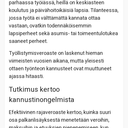
parhaassa työiässä, heillä on keskiasteen
koulutus ja päivähoitoikäisiä lapsia. Tilanteessa,
jossa työtä ei välttämättä kannata ottaa
vastaan, ovatkin todennäköisemmin
lapsiperheet sekä asumis- tai toimeentulotukea
saaneet perheet.
Työllistymisveroaste on laskenut hieman
viimeisten vuosien aikana, mutta yleisesti
ottaen työnteon kannusteet ovat muuttuneet
ajassa hitaasti.
Tutkimus kertoo
kannustinongelmista
Efektiivinen rajaveroaste kertoo, kuinka suuri
osa palkanlisäyksestä menetetään veroihin,
maksuihin ja etuuksien pienenemiseen, kun