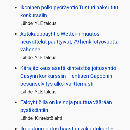
Ikoninen polkupyörä­yhtiö Tunturi hakeutuu
konkurssiin
Lähde: YLE talous
Autokauppayhtiö Wetterin muutos­
neuvottelut päättyivät, 79 henkilö­työvuotta
vähenee
Lähde: YLE talous
Käräjäoikeus asetti kiinteistö­sijoitusyhtiö
Casyrin konkurssiin – entisen Gapconin
pesänselvitys alkoi välittömästi
Lähde: YLE talous
Taloyhtiöillä on keinoja puuttua väärään
pysäköintiin
Lähde: Kiinteistölehti
Ilmastonmuutos haastaa vakuutukset –