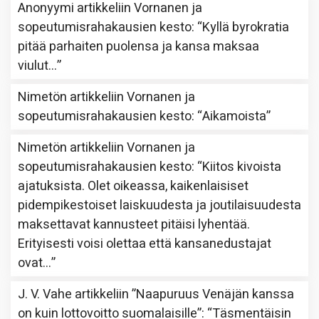
Anonyymi
artikkeliin
Vornanen ja
sopeutumisrahakausien kesto
: “
Kyllä byrokratia
pitää parhaiten puolensa ja kansa maksaa
viulut…
”
Nimetön
artikkeliin
Vornanen ja
sopeutumisrahakausien kesto
: “
Aikamoista
”
Nimetön
artikkeliin
Vornanen ja
sopeutumisrahakausien kesto
: “
Kiitos kivoista
ajatuksista. Olet oikeassa, kaikenlaisiset
pidempikestoiset laiskuudesta ja joutilaisuudesta
maksettavat kannusteet pitäisi lyhentää.
Erityisesti voisi olettaa että kansanedustajat
ovat…
”
J. V. Vahe
artikkeliin
”Naapuruus Venäjän kanssa
on kuin lottovoitto suomalaisille”
: “
Täsmentäisin