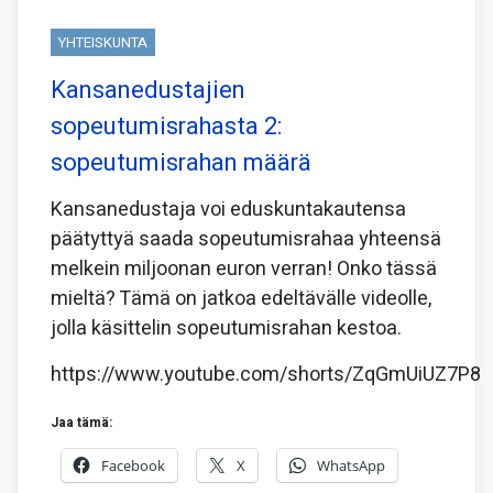
YHTEISKUNTA
Kansanedustajien
sopeutumisrahasta 2:
sopeutumisrahan määrä
Kansanedustaja voi eduskuntakautensa
päätyttyä saada sopeutumisrahaa yhteensä
melkein miljoonan euron verran! Onko tässä
mieltä? Tämä on jatkoa edeltävälle videolle,
jolla käsittelin sopeutumisrahan kestoa.
https://www.youtube.com/shorts/ZqGmUiUZ7P8
Jaa tämä:
Facebook
X
WhatsApp