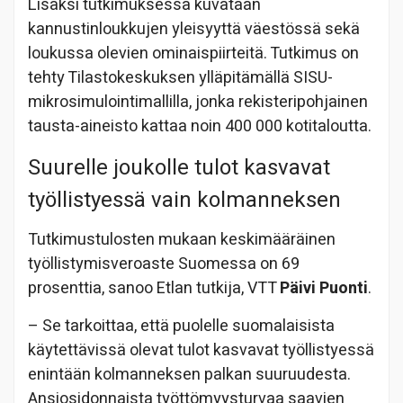
Lisäksi tutkimuksessa kuvataan
kannustinloukkujen yleisyyttä väestössä sekä
loukussa olevien ominaispiirteitä. Tutkimus on
tehty Tilastokeskuksen ylläpitämällä SISU-
mikrosimulointimallilla, jonka rekisteripohjainen
tausta-aineisto kattaa noin 400 000 kotitaloutta.
Suurelle joukolle tulot kasvavat
työllistyessä vain kolmanneksen
Tutkimustulosten mukaan keskimääräinen
työllistymisveroaste Suomessa on 69
prosenttia, sanoo Etlan tutkija, VTT
Päivi Puonti
.
– Se tarkoittaa, että puolelle suomalaisista
käytettävissä olevat tulot kasvavat työllistyessä
enintään kolmanneksen palkan suuruudesta.
Ansiosidonnaista työttömyysturvaa saavien