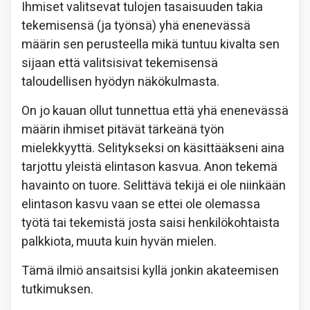
Ihmiset valitsevat tulojen tasaisuuden takia
tekemisensä (ja työnsä) yhä enenevässä
määrin sen perusteella mikä tuntuu kivalta sen
sijaan että valitsisivat tekemisensä
taloudellisen hyödyn näkökulmasta.
On jo kauan ollut tunnettua että yhä enenevässä
määrin ihmiset pitävät tärkeänä työn
mielekkyyttä. Selitykseksi on käsittääkseni aina
tarjottu yleistä elintason kasvua. Anon tekemä
havainto on tuore. Selittävä tekijä ei ole niinkään
elintason kasvu vaan se ettei ole olemassa
työtä tai tekemistä josta saisi henkilökohtaista
palkkiota, muuta kuin hyvän mielen.
Tämä ilmiö ansaitsisi kyllä jonkin akateemisen
tutkimuksen.