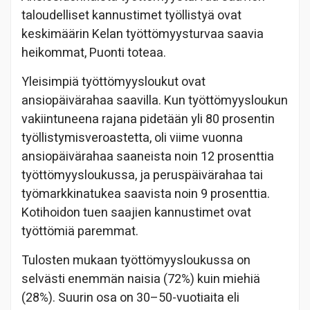
taloudelliset kannustimet työllistyä ovat
keskimäärin Kelan työttömyysturvaa saavia
heikommat, Puonti toteaa.
Yleisimpiä työttömyysloukut ovat
ansiopäivärahaa saavilla. Kun työttömyysloukun
vakiintuneena rajana pidetään yli 80 prosentin
työllistymisveroastetta, oli viime vuonna
ansiopäivärahaa saaneista noin 12 prosenttia
työttömyysloukussa, ja peruspäivärahaa tai
työmarkkinatukea saavista noin 9 prosenttia.
Kotihoidon tuen saajien kannustimet ovat
työttömiä paremmat.
Tulosten mukaan työttömyysloukussa on
selvästi enemmän naisia (72%) kuin miehiä
(28%). Suurin osa on 30–50-vuotiaita eli