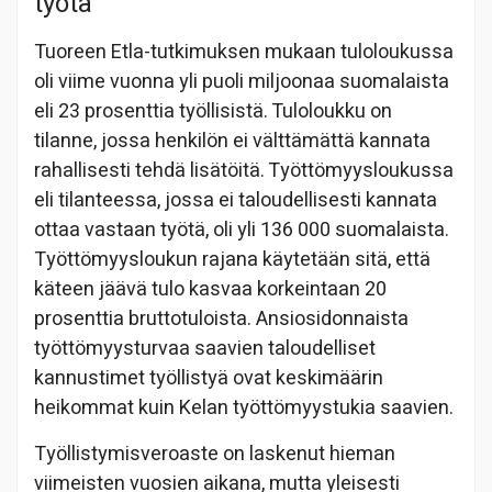
työtä
Tuoreen Etla-tutkimuksen mukaan tuloloukussa
oli viime vuonna yli puoli miljoonaa suomalaista
eli 23 prosenttia työllisistä. Tuloloukku on
tilanne, jossa henkilön ei välttämättä kannata
rahallisesti tehdä lisätöitä. Työttömyysloukussa
eli tilanteessa, jossa ei taloudellisesti kannata
ottaa vastaan työtä, oli yli 136 000 suomalaista.
Työttömyysloukun rajana käytetään sitä, että
käteen jäävä tulo kasvaa korkeintaan 20
prosenttia bruttotuloista. Ansiosidonnaista
työttömyysturvaa saavien taloudelliset
kannustimet työllistyä ovat keskimäärin
heikommat kuin Kelan työttömyystukia saavien.
Työllistymisveroaste on laskenut hieman
viimeisten vuosien aikana, mutta yleisesti