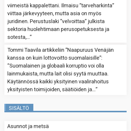
viimeistä kappalettani. Ilmaisu ”tarveharkinta”
viittaa järkevyyteen, mutta asia on myös
juridinen. Perustuslaki ”velvoittaa” julkista
sektoria huolehtimaan perusopetuksesta ja
sotesta,…
”
Tommi Taavila
artikkeliin
”Naapuruus Venäjän
kanssa on kuin lottovoitto suomalaisille”
:
“
Suomalainen ja globaali korruptio voi olla
lainmukaista, mutta lait olisi syytä muuttaa.
Käytännössä kaikki yksityinen vaalirahoitus
yksityisten toimijoiden, säätiöiden ja…
”
SISÄLTÖ
Asunnot ja metsä