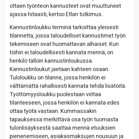
ottaen työnteon kannusteet ovat muuttuneet
ajassa hitaasti, kertoo Etlan tutkimus.
Kannustinloukku terminä tarkoittaa yleisesti
tilannetta, jossa taloudelliset kannustimet työn
tekemiseen ovat huomattavan alhaiset. Kun
töihin ei taloudellisesti kannata mennä, on
henkilö tällöin kannustinloukussa.
Kannustinloukut jaetaan kahteen osaan.
Tuloloukku on tilanne, jossa henkilön ei
välttämättä rahallisesti kannata tehdä lisätöitä.
Työttömyysloukku puolestaan viittaa
tilanteeseen, jossa henkilön ei kannata edes
ottaa työtä vastaan. Kummassakin
tapauksessa merkittävä osa työn tuomasta
tulonlisäyksestä saattaa mennä etuuksien
pienenemiseen, asiakasmaksujen nousuun ja