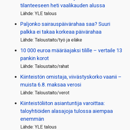
tilanteeseen heti vaalikauden alussa
Lähde: YLE talous
Paljonko sairauspäivä­rahaa saa? Suuri
palkka ei takaa korkeaa päivärahaa
Lähde: Taloustaito/työ ja eläke
10 000 euroa määräajaksi tilille – vertaile 13
pankin korot
Lähde: Taloustaito/rahat
Kiinteistön omistaja, viivästyskorko vaanii –
muista 6.8. maksaa verosi
Lähde: Taloustaito/verot
Kiinteistö­liiton asiantuntija varoittaa:
taloyhtiöiden alasajoja tulossa aiempaa
enemmän
Lähde: YLE talous