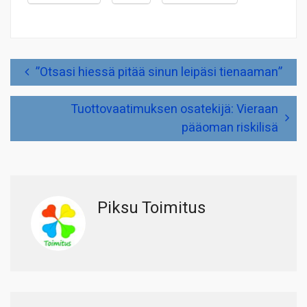
Artikkelien
”Otsasi hiessä pitää sinun leipäsi tienaaman”
selaus
Tuottovaatimuksen osatekijä: Vieraan
pääoman riskilisä
Piksu Toimitus