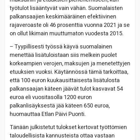
työtulot lisääntyvät vain vähän. Suomalaisten
palkansaajien keskimääräinen efektiivinen
rajaveroaste oli 46 prosenttia vuonna 2021 ja se
on ollut likimain muuttumaton vuodesta 2015.
– Tyypillisesti työssä käyvä suomalainen
menettää lisätuloistaan siis melkein puolet
korkeampien verojen, maksujen ja menetettyjen
etuuksien vuoksi. Käytännössä tämä tarkoittaa,
että 100 euron kuukausittaisesta lisätulosta
palkansaajan käteen jäävät tulot kasvavat 54
euroa eli vuositasolla 1200 euron
palkanlisäyksestä jää käteen 650 euroa,
huomauttaa Etlan Päivi Puonti.
Tänään julkistetut tulokset kertovat työttömien
taloudellisista kannusteista ottaa vastaan