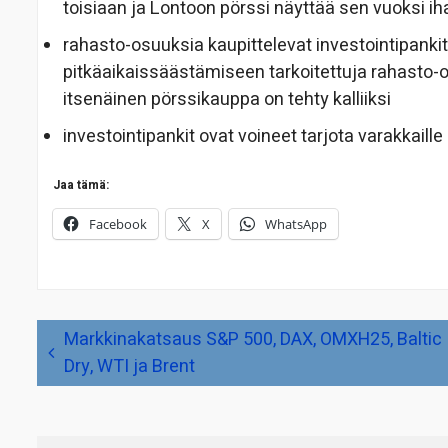
toisiaan ja Lontoon pörssi näyttää sen vuoksi i
rahasto-osuuksia kaupittelevat investointipankit 
pitkäaikaissäästämiseen tarkoitettuja rahasto-
itsenäinen pörssikauppa on tehty kalliiksi
investointipankit ovat voineet tarjota varakkaille s
Jaa tämä:
Facebook
X
WhatsApp
Artikkelien
Markkinakatsaus S&P 500, DAX, OMXH25, Baltic
selaus
Dry, WTI ja Brent