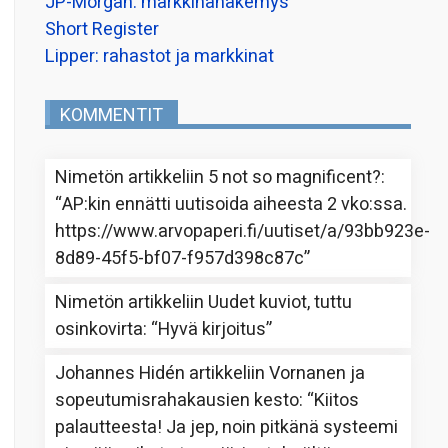
JP-Morgan: markkinanäkemys
Short Register
Lipper: rahastot ja markkinat
KOMMENTIT
Nimetön
artikkeliin
5 not so magnificent?
:
“
AP:kin ennätti uutisoida aiheesta 2 vko:ssa.
https://www.arvopaperi.fi/uutiset/a/93bb923e-
8d89-45f5-bf07-f957d398c87c
”
Nimetön
artikkeliin
Uudet kuviot, tuttu
osinkovirta
: “
Hyvä kirjoitus
”
Johannes Hidén
artikkeliin
Vornanen ja
sopeutumisrahakausien kesto
: “
Kiitos
palautteesta! Ja jep, noin pitkänä systeemi