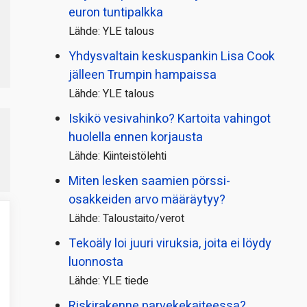
euron tuntipalkka
Lähde: YLE talous
Yhdysvaltain keskuspankin Lisa Cook
jälleen Trumpin hampaissa
Lähde: YLE talous
Iskikö vesivahinko? Kartoita vahingot
huolella ennen korjausta
Lähde: Kiinteistölehti
Miten lesken saamien pörssi­
osakkeiden arvo määräytyy?
Lähde: Taloustaito/verot
Tekoäly loi juuri viruksia, joita ei löydy
luonnosta
Lähde: YLE tiede
Riskirakenne parvekekaiteessa?