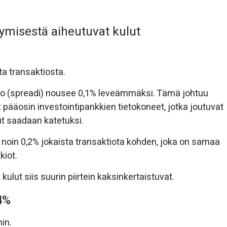
ymisestä aiheutuvat kulut
a transaktiosta.
ero (spreadi) nousee 0,1% leveämmäksi. Tämä johtuu
ät pääosin investointipankkien tietokoneet, jotka joutuvat
ut saadaan katetuksi.
noin 0,2% jokaista transaktiota kohden, joka on samaa
kiot.
lut siis suurin piirtein kaksinkertaistuvat.
4%
in.