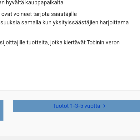
han hyvältä kauppapaikalta
ovat voineet tarjota säästäjille
osuuksia samalla kun yksityissäästäjien harjoittama
ijoittajille tuotteita, jotka kiertävät Tobinin veron
Tuotot 1-3-5 vuotta