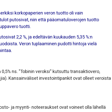
erkiksi korkopaperien veron tuotto oli vain
ot putosivat, niin että pääomatuloverojen tuotto
uppavero tuotti.
putosivat 2,2 %, ja edeltävän kuukauden 5,35 %:n
odoista. Veron tuplaaminen pudotti hintoja vielä
hintaa.
0,5% ns. "Tobinin veroksi" kutsuttu transaktiovero,
ia). Kansainväliset investointipankit ovat olleet veroista
sto- ja myynti- noteeraukset ovat voineet olla lähellä