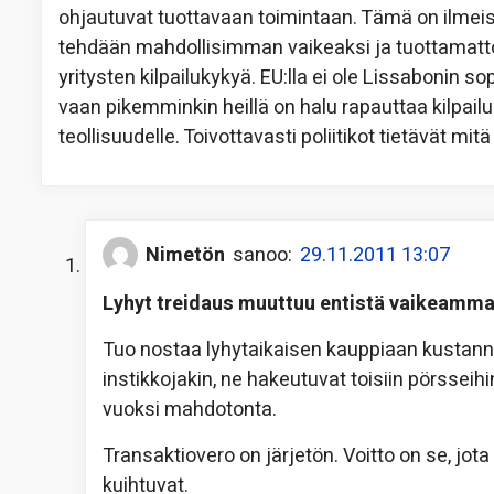
ohjautuvat tuottavaan toimintaan. Tämä on ilmeise
tehdään mahdollisimman vaikeaksi ja tuottamatt
yritysten kilpailukykyä. EU:lla ei ole Lissabonin 
vaan pikemminkin heillä on halu rapauttaa kilpail
teollisuudelle. Toivottavasti poliitikot tietävät mitä
Nimetön
sanoo:
29.11.2011 13:07
Lyhyt treidaus muuttuu entistä vaikeamma
Tuo nostaa lyhytaikaisen kauppiaan kustannuk
instikkojakin, ne hakeutuvat toisiin pörsseihi
vuoksi mahdotonta.
Transaktiovero on järjetön. Voitto on se, jot
kuihtuvat.