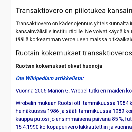
Transaktiovero on piilotukea kansainvä
Transaktiovero on kädenojennus yhteiskunnalta inv
kansainvälisille instituutioille. Ne voivat käydä 
täällä korkeamman veroalueen maissa pitkäaikai
Ruotsin kokemukset transaktioverost
Ruotsin kokemukset olivat huonoja
Ote Wikipedia:n artikkelista
:
Vuonna 2006 Marion G. Wrobel tutki eri maiden
Wrobelin mukaan Ruotsi otti tammikuussa 1984 k
heinäkuussa 1986 ja sääti tammikuussa 1989 kork
kauppa putosi jo ensimmäisenä päivänä 85 %,
fu
15.4.1990 korkopaperivero lakkautettiin ja vuonna