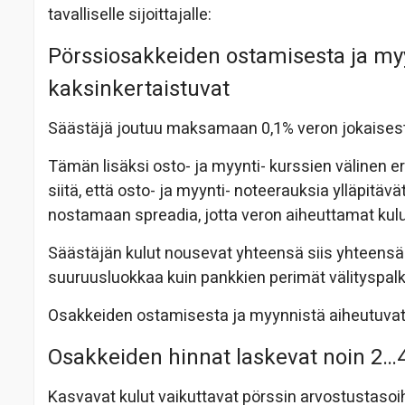
tavalliselle sijoittajalle:
Pörssiosakkeiden ostamisesta ja my
kaksinkertaistuvat
Säästäjä joutuu maksamaan 0,1% veron jokaisest
Tämän lisäksi osto- ja myynti- kurssien välinen 
siitä, että osto- ja myynti- noteerauksia ylläpitäv
nostamaan spreadia, jotta veron aiheuttamat kul
Säästäjän kulut nousevat yhteensä siis yhteensä 
suuruusluokkaa kuin pankkien perimät välityspalk
Osakkeiden ostamisesta ja myynnistä aiheutuvat ku
Osakkeiden hinnat laskevat noin 2…
Kasvavat kulut vaikuttavat pörssin arvostustasoih