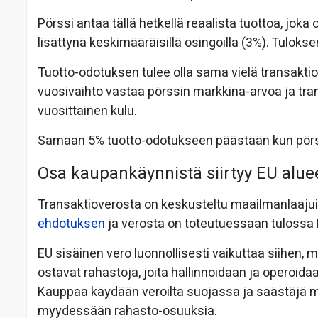
Pörssi antaa tällä hetkellä reaalista tuottoa, joka
lisättynä keskimääräisillä osingoilla (3%). Tuloks
Tuotto-odotuksen tulee olla sama vielä transakti
vuosivaihto vastaa pörssin markkina-arvoa ja tra
vuosittainen kulu.
Samaan 5% tuotto-odotukseen päästään kun pörss
Osa kaupankäynnistä siirtyy EU alue
Transaktioverosta on keskusteltu maailmanlaaju
ehdotuksen
ja verosta on toteutuessaan tulossa 
EU sisäinen vero luonnollisesti vaikuttaa siihen, 
ostavat rahastoja, joita hallinnoidaan ja operoid
Kauppaa käydään veroilta suojassa ja säästäjä m
myydessään rahasto-osuuksia.