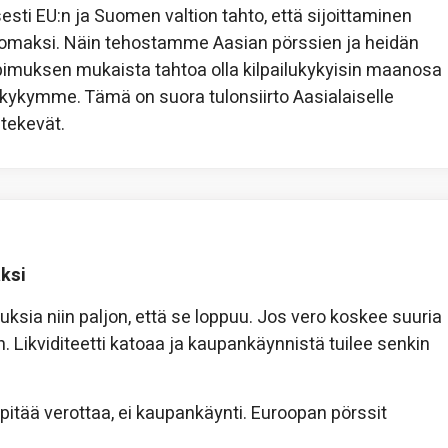
sti EU:n ja Suomen valtion tahto, että sijoittaminen
omaksi. Näin tehostamme Aasian pörssien ja heidän
sopimuksen mukaista tahtoa olla kilpailukykyisin maanosa
ukykymme. Tämä on suora tulonsiirto Aasialaiselle
 tekevät.
ksi
sia niin paljon, että se loppuu. Jos vero koskee suuria
n. Likviditeetti katoaa ja kaupankäynnistä tuilee senkin
a pitää verottaa, ei kaupankäynti. Euroopan pörssit