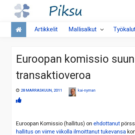
Talous
Artikkelit
Mallisalkut
Työkalu
Euroopan komissio suunn
transaktioveroa
28 MARRASKUUN, 2011
kai-nyman
Euroopan Komissio (hallitus) on
ehdottanut
pörssi
hallitus on viime viikolla ilmoittanut tukevansa
kom