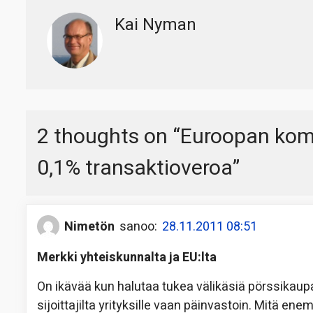
Kai Nyman
2 thoughts on “
Euroopan komi
0,1% transaktioveroa
”
Nimetön
sanoo:
28.11.2011 08:51
Merkki yhteiskunnalta ja EU:lta
On ikävää kun halutaa tukea välikäsiä pörssikau
sijoittajilta yrityksille vaan päinvastoin. Mitä