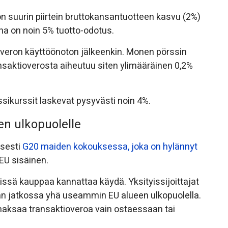
 on suurin piirtein bruttokansantuotteen kasvu (2%)
ena on noin 5% tuotto-odotus.
overon käyttöönoton jälkeenkin. Monen pörssin
nsaktioverosta aiheutuu siten ylimääräinen 0,2%
ikurssit laskevat pysyvästi noin 4%.
en ulkopuolelle
isesti
G20 maiden kokouksessa, joka on hylännyt
EU sisäinen.
missä kauppaa kannattaa käydä. Yksityissijoittajat
aan jatkossa yhä useammin EU alueen ulkopuolella.
aksaa transaktioveroa vain ostaessaan tai