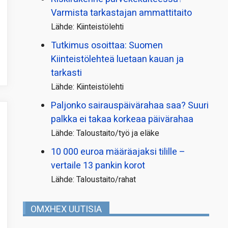
Varmista tarkastajan ammattitaito
Lähde: Kiinteistölehti
Tutkimus osoittaa: Suomen
Kiinteistölehteä luetaan kauan ja
tarkasti
Lähde: Kiinteistölehti
Paljonko sairauspäivä­rahaa saa? Suuri
palkka ei takaa korkeaa päivärahaa
Lähde: Taloustaito/työ ja eläke
10 000 euroa määräajaksi tilille –
vertaile 13 pankin korot
Lähde: Taloustaito/rahat
OMXHEX UUTISIA