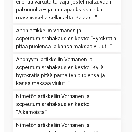
ei enää vaikuta turvajärjestelmältä, vaan
palkinnolta – ja ääritapauksissa aika
massiiviselta sellaiselta. Palaan…
”
Anon
artikkeliin
Vornanen ja
sopeutumisrahakausien kesto
: “
Byrokratia
pitää puolensa ja kansa maksaa viulut…
”
Anonyymi
artikkeliin
Vornanen ja
sopeutumisrahakausien kesto
: “
Kyllä
byrokratia pitää parhaiten puolensa ja
kansa maksaa viulut…
”
Nimetön
artikkeliin
Vornanen ja
sopeutumisrahakausien kesto
:
“
Aikamoista
”
Nimetön
artikkeliin
Vornanen ja