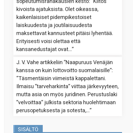
sopeutumisrahakausien kesto
: “
Kiitos
kivoista ajatuksista. Olet oikeassa,
kaikenlaisiset pidempikestoiset
laiskuudesta ja joutilaisuudesta
maksettavat kannusteet pitäisi lyhentää.
Erityisesti voisi olettaa että
kansanedustajat ovat…
”
J. V. Vahe
artikkeliin
”Naapuruus Venäjän
kanssa on kuin lottovoitto suomalaisille”
:
“
Täsmentäisin viimeistä kappalettani.
Ilmaisu ”tarveharkinta” viittaa järkevyyteen,
mutta asia on myös juridinen. Perustuslaki
”velvoittaa” julkista sektoria huolehtimaan
perusopetuksesta ja sotesta,…
”
SISÄLTÖ