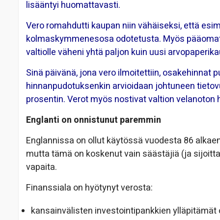
lisääntyi huomattavasti.
Vero romahdutti kaupan niin vähäiseksi, että esim
kolmaskymmenesosa odotetusta.
Myös pääomatul
valtiolle väheni yhtä paljon kuin uusi arvopaperika
Sinä päivänä, jona vero ilmoitettiin, osakehinnat 
hinnanpudotuksenkin arvioidaan johtuneen tietovu
prosentin. Verot myös nostivat valtion velanoton 
Englanti on onnistunut paremmin
Englannissa on ollut käytössä vuodesta 86 alkaen 
mutta tämä on koskenut vain säästäjiä (ja sijoittaj
vapaita.
Finanssiala on hyötynyt verosta:
kansainvälisten investointipankkien ylläpitämät o