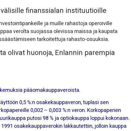
lisille finanssialan instituutioille
estointipankeille ja muille rahastoja operoiville
kauppaa verolta suojassa olevissa maissa ja kaupata
ssäästämiseen tarkoitettuja rahasto-osuuksia.
a olivat huonoja, Enlannin parempia
 kokemuksia pääomakauppaveroista.
äyttöön 0,5 %:n osakekauppaveron, tuplasi sen
opapereille 0,002 – 0,003 %:n veron. Korkopaperien
tuurikauppa
putosi 98 % ja
optiokauppa
loppui kokonaan.
 1991 osakekauppaverokin lakkautettiin, jolloin kauppa