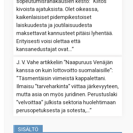
sopeutumisrahakausien kesto
: “
Kiitos
kivoista ajatuksista. Olet oikeassa,
kaikenlaisiset pidempikestoiset
laiskuudesta ja joutilaisuudesta
maksettavat kannusteet pitäisi lyhentää.
Erityisesti voisi olettaa että
kansanedustajat ovat…
”
J. V. Vahe
artikkeliin
”Naapuruus Venäjän
kanssa on kuin lottovoitto suomalaisille”
:
“
Täsmentäisin viimeistä kappalettani.
Ilmaisu ”tarveharkinta” viittaa järkevyyteen,
mutta asia on myös juridinen. Perustuslaki
”velvoittaa” julkista sektoria huolehtimaan
perusopetuksesta ja sotesta,…
”
SISÄLTÖ