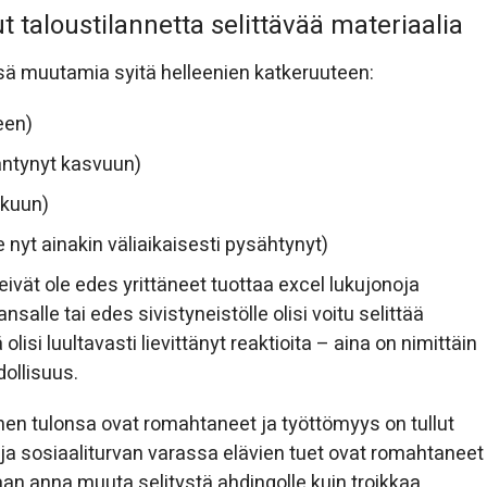
 taloustilannetta selittävää materiaalia
ssä muutamia syitä helleenien katkeruuteen:
een)
äntynyt kasvuun)
skuun)
nyt ainakin väliaikaisesti pysähtynyt)
eivät ole edes yrittäneet tuottaa excel lukujonoja
lle tai edes sivistyneistölle olisi voitu selittää
isi luultavasti lievittänyt reaktioita – aina on nimittäin
dollisuus.
en tulonsa ovat romahtaneet ja työttömyys on tullut
ja sosiaaliturvan varassa elävien tuet ovat romahtaneet
aan anna muuta selitystä ahdingolle kuin troikkaa