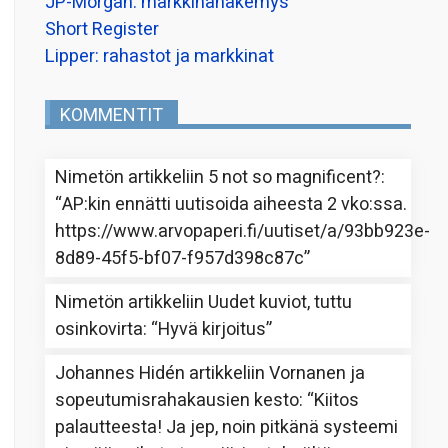
JP-Morgan: markkinanäkemys
Short Register
Lipper: rahastot ja markkinat
KOMMENTIT
Nimetön
artikkeliin
5 not so magnificent?
:
“
AP:kin ennätti uutisoida aiheesta 2 vko:ssa.
https://www.arvopaperi.fi/uutiset/a/93bb923e-
8d89-45f5-bf07-f957d398c87c
”
Nimetön
artikkeliin
Uudet kuviot, tuttu
osinkovirta
: “
Hyvä kirjoitus
”
Johannes Hidén
artikkeliin
Vornanen ja
sopeutumisrahakausien kesto
: “
Kiitos
palautteesta! Ja jep, noin pitkänä systeemi