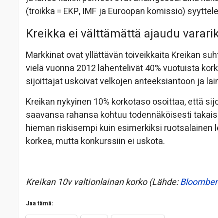
(troikka = EKP, IMF ja Euroopan komissio) syyttel
Kreikka ei välttämättä ajaudu varari
Markkinat ovat yllättävän toiveikkaita Kreikan su
vielä vuonna 2012 lähentelivät 40% vuotuista korko
sijoittajat uskoivat velkojen anteeksiantoon ja la
Kreikan nykyinen 10% korkotaso osoittaa, että sijo
saavansa rahansa kohtuu todennäköisesti takaisin
hieman riskisempi kuin esimerkiksi ruotsalainen 
korkea, mutta konkurssiin ei uskota.
Kreikan 10v valtionlainan korko (Lähde:
Bloomber
Jaa tämä: