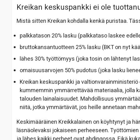
Kreikan keskuspankki ei ole tuottanut
Mistä sitten Kreikan kohdalla kenkä puristaa. Tä
palkkatason 20% lasku (palkkataso laskee edell
bruttokansantuotteen 25% lasku (BKT on nyt kä
lähes 30% työttömyys (joka tosin on lähtenyt la
omaisuusarvojen 50% pudotus (joka lasku lienee 
Kreikan keskuspankki ja valtionvarainministeriö 
kummemmin ymmärrettävää materiaalia, jolla kansa
talouden lainalaisuudet. Mahdollisuus ymmärtää ol
niitä, jotka ymmärtävät, jos heille annetaan mah
Keskimääräinen Kreikkalainen on köyhtynyt ja hän
läsnäolevaksi jokaiseen perheeseen. Työttömien 
ja lähes kaikki perheet ovat ahdingossa. Eikä kuk