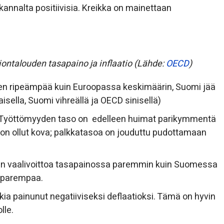
kannalta positiivisia. Kreikka on mainettaan
iontalouden tasapaino ja inflaatio (Lähde:
OECD
)
n ripeämpää kuin Euroopassa keskimäärin, Suomi jää
sella, Suomi vihreällä ja OECD sinisellä)
. Työttömyyden taso on edelleen huimat parikymmentä
ta on ollut kova; palkkatasoa on jouduttu pudottamaan
een vaalivoittoa tasapainossa paremmin kuin Suomessa
i parempaa.
ia painunut negatiiviseksi deflaatioksi. Tämä on hyvin
lle.