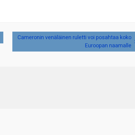
Cameronin venäläinen ruletti voi posahtaa koko
Euroopan naamalle