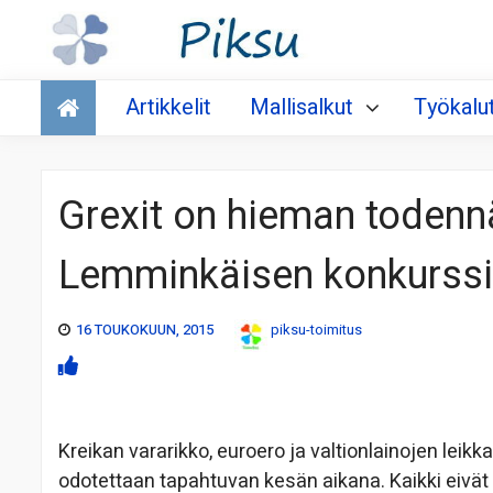
Talous
Artikkelit
Mallisalkut
Työkalu
Grexit on hieman todenn
Lemminkäisen konkurssi
16 TOUKOKUUN, 2015
piksu-toimitus
Kreikan vararikko, euroero ja valtionlainojen leikk
odotettaan tapahtuvan kesän aikana. Kaikki eivät