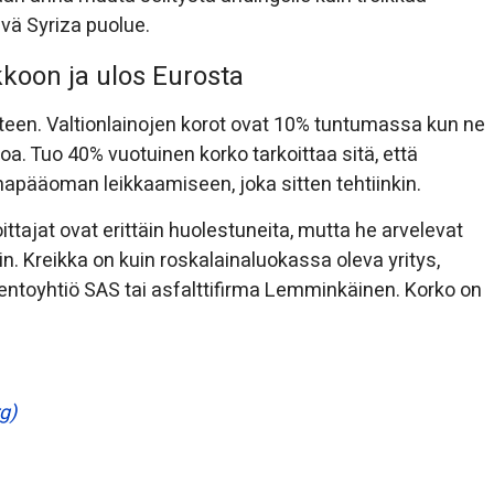
evä Syriza puolue.
kkoon ja ulos Eurosta
hteen. Valtionlainojen korot ovat 10% tuntumassa kun ne
a. Tuo 40% vuotuinen korko tarkoittaa sitä, että
inapääoman leikkaamiseen, joka sitten tehtiinkin.
ittajat ovat erittäin huolestuneita, mutta he arvelevat
. Kreikka on kuin roskalainaluokassa oleva yritys,
lentoyhtiö SAS tai asfalttifirma Lemminkäinen. Korko on
g)