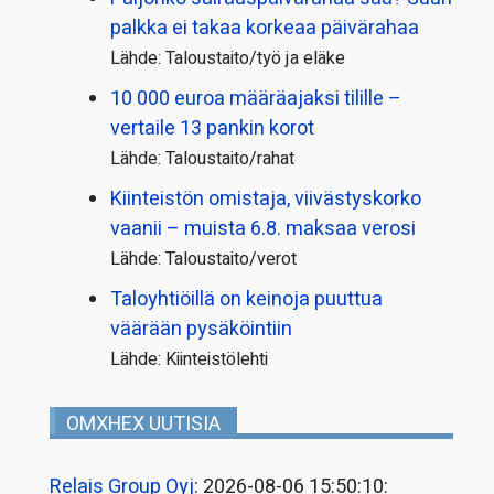
palkka ei takaa korkeaa päivärahaa
Lähde: Taloustaito/työ ja eläke
10 000 euroa määräajaksi tilille –
vertaile 13 pankin korot
Lähde: Taloustaito/rahat
Kiinteistön omistaja, viivästyskorko
vaanii – muista 6.8. maksaa verosi
Lähde: Taloustaito/verot
Taloyhtiöillä on keinoja puuttua
väärään pysäköintiin
Lähde: Kiinteistölehti
OMXHEX UUTISIA
Relais Group Oyj
: 2026-08-06 15:50:10: