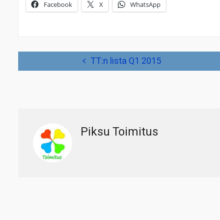
Facebook
X
WhatsApp
Artikkelien
TT:n lista Q1 2015
selaus
Piksu Toimitus