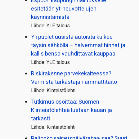
Espoon kaupungin­hallitukselle
esitetään yt-neuvottelujen
käynnistämistä
Lähde: YLE talous
Yli puolet uusista autoista kulkee
täysin sähköllä – halvemmat hinnat ja
kallis bensa vauhdittavat kauppaa
Lähde: YLE talous
Riskirakenne parvekekaiteessa?
Varmista tarkastajan ammattitaito
Lähde: Kiinteistölehti
Tutkimus osoittaa: Suomen
Kiinteistölehteä luetaan kauan ja
tarkasti
Lähde: Kiinteistölehti
Paljonko sairauspäivä­rahaa saa? Suuri