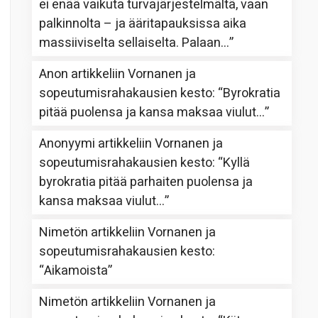
ei enää vaikuta turvajärjestelmältä, vaan
palkinnolta – ja ääritapauksissa aika
massiiviselta sellaiselta. Palaan…
”
Anon
artikkeliin
Vornanen ja
sopeutumisrahakausien kesto
: “
Byrokratia
pitää puolensa ja kansa maksaa viulut…
”
Anonyymi
artikkeliin
Vornanen ja
sopeutumisrahakausien kesto
: “
Kyllä
byrokratia pitää parhaiten puolensa ja
kansa maksaa viulut…
”
Nimetön
artikkeliin
Vornanen ja
sopeutumisrahakausien kesto
:
“
Aikamoista
”
Nimetön
artikkeliin
Vornanen ja