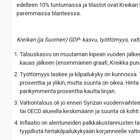
edelleen 10% tuntumassa ja tilastot ovat Kreikan 
paremmassa tilanteessa.
Kreikan (ja Suomen) GDP- kasvu, työttömyys, valt
Talouskasvu on muutaman kipeän vuoden jälkee
kauas jälkeen (ensimmäinen graafi; Kreikka punai
Työttömyys laskee ja kilpailukyky on kunnossa
prosenttia ja ylikin, mutta suunta on oikea. Hin
parikymmentä prosenttia kautta linjan.
Valtiontalous oli jo ennen Syrizan vuodenvaiht
tai OECD alueella keskimäärin ja suunta oli koht
Inflaatio on alentuneiden palkkakustannusten tak
tyypillistä hintakilpailukykyään korjanneelle valtio