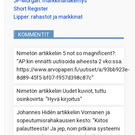
JP-Morgan: markkinanäkemys
Short Register
Lipper: rahastot ja markkinat
KOMMENTIT
Nimetön
artikkeliin
5 not so magnificent?
:
“
AP:kin ennätti uutisoida aiheesta 2 vko:ssa.
https://www.arvopaperi.fi/uutiset/a/93bb923e-
8d89-45f5-bf07-f957d398c87c
”
Nimetön
artikkeliin
Uudet kuviot, tuttu
osinkovirta
: “
Hyvä kirjoitus
”
Johannes Hidén
artikkeliin
Vornanen ja
sopeutumisrahakausien kesto
: “
Kiitos
palautteesta! Ja jep, noin pitkänä systeemi