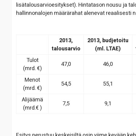
lisätalousarvioesitykset). Hintatason nousu ja 
hallinnonalojen määrärahat alenevat reaalisesti n
2013,
2013, budjetoitu
talousarvio
(ml. LTAE)
Tulot
47,0
46,0
(mrd. €)
Menot
54,5
55,1
(mrd. €)
Alijäämä
7,5
9,1
(mrd.€ )
Esitys perustuu keskeisiltä osin viime kevään keh