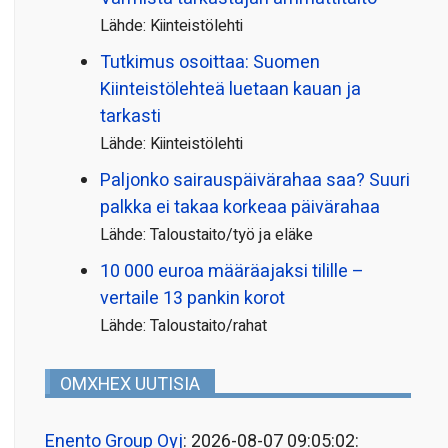
Lähde: Kiinteistölehti
Tutkimus osoittaa: Suomen
Kiinteistölehteä luetaan kauan ja
tarkasti
Lähde: Kiinteistölehti
Paljonko sairauspäivä­rahaa saa? Suuri
palkka ei takaa korkeaa päivärahaa
Lähde: Taloustaito/työ ja eläke
10 000 euroa määräajaksi tilille –
vertaile 13 pankin korot
Lähde: Taloustaito/rahat
OMXHEX UUTISIA
Enento Group Oyj
: 2026-08-07 09:05:02: