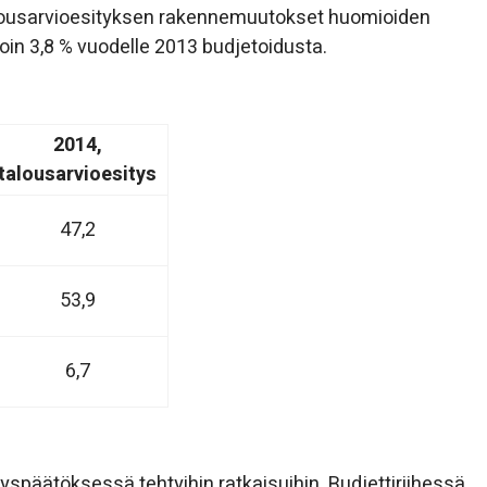
talousarvioesityksen rakennemuutokset huomioiden
oin 3,8 % vuodelle 2013 budjetoidusta.
2014,
talousarvioesitys
47,2
53,9
6,7
yspäätöksessä tehtyihin ratkaisuihin. Budjettiriihessä