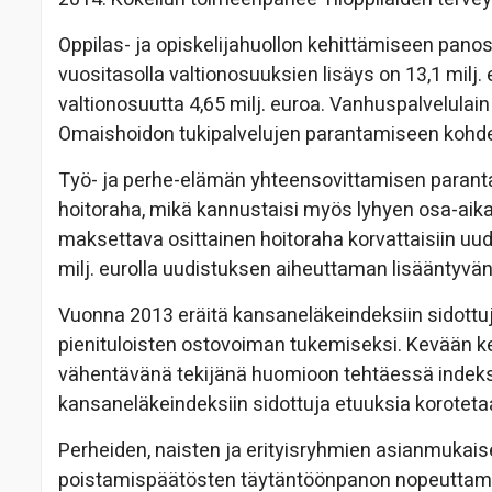
Oppilas- ja opiskelijahuollon kehittämiseen pano
vuositasolla valtionosuuksien lisäys on 13,1 mil
valtionosuutta 4,65 milj. euroa. Vanhuspalvelulai
Omaishoidon tukipalvelujen parantamiseen kohden
Työ- ja perhe-elämän yhteensovittamisen parant
hoitoraha, mikä kannustaisi myös lyhyen osa-aik
maksettava osittainen hoitoraha korvattaisiin uude
milj. eurolla uudistuksen aiheuttaman lisääntyvä
Vuonna 2013 eräitä kansaneläkeindeksiin sidottuja
pienituloisten ostovoiman tukemiseksi. Kevään k
vähentävänä tekijänä huomioon tehtäessä indek
kansaneläkeindeksiin sidottuja etuuksia koroteta
Perheiden, naisten ja erityisryhmien asianmukai
poistamispäätösten täytäntöönpanon nopeuttami