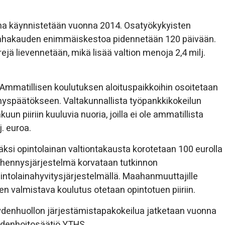
ma käynnistetään vuonna 2014. Osatyökykyisten
ärahakauden enimmäiskestoa pidennetään 120 päivään.
ä lievennetään, mikä lisää valtion menoja 2,4 milj.
Ammatillisen koulutuksen aloituspaikkoihin osoitetaan
hyspäätökseen. Valtakunnallista työpankkikokeilun
piiriin kuuluvia nuoria, joilla ei ole ammatillista
. euroa.
säksi opintolainan valtiontakausta korotetaan 100 eurolla
hennysjärjestelmä korvataan tutkinnon
tolainahyvitysjärjestelmällä. Maahanmuuttajille
n valmistava koulutus otetaan opintotuen piiriin.
ydenhuollon järjestämistapakokeilua jatketaan vuonna
ydenhoitosäätiö YTHS.