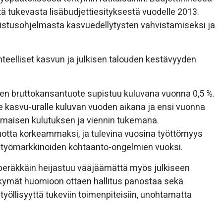
tä tukevasta lisäbudjettiesityksestä vuodelle 2013.
distusohjelmasta kasvuedellytysten vahvistamiseksi ja
teelliset kasvun ja julkisen talouden kestävyyden
n bruttokansantuote supistuu kuluvana vuonna 0,5 %.
e kasvu-uralle kuluvan vuoden aikana ja ensi vuonna
otimaisen kulutuksen ja viennin tukemana.
otta korkeammaksi, ja tulevina vuosina työttömyys
a työmarkkinoiden kohtaanto-ongelmien vuoksi.
eräkkäin heijastuu vääjäämättä myös julkiseen
äkymät huomioon ottaen hallitus panostaa sekä
työllisyyttä tukeviin toimenpiteisiin, unohtamatta