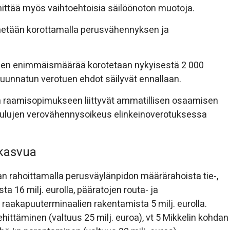
hittää myös vaihtoehtoisia säilöönoton muotoja.
nnetään korottamalla perusvähennyksen ja
ksen enimmäismäärää korotetaan nykyisestä 2 000
uunnatun verotuen ehdot säilyvät ennallaan.
n raamisopimukseen liittyvät ammatillisen osaamisen
skulujen verovähennysoikeus elinkeinoverotuksessa
 kasvua
an rahoittamalla perusväylänpidon määrärahoista tie-,
a 16 milj. eurolla, pääratojen routa- ja
 raakapuuterminaalien rakentamista 5 milj. eurolla.
ittäminen (valtuus 25 milj. euroa), vt 5 Mikkelin kohdan