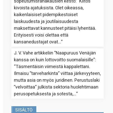
sopeutumisrahakausien kesto
: “
Kiitos
kivoista ajatuksista. Olet oikeassa,
kaikenlaisiset pidempikestoiset
laiskuudesta ja joutilaisuudesta
maksettavat kannusteet pitäisi lyhentää.
Erityisesti voisi olettaa että
kansanedustajat ovat…
”
J. V. Vahe
artikkeliin
”Naapuruus Venäjän
kanssa on kuin lottovoitto suomalaisille”
:
“
Täsmentäisin viimeistä kappalettani.
Ilmaisu ”tarveharkinta” viittaa järkevyyteen,
mutta asia on myös juridinen. Perustuslaki
”velvoittaa” julkista sektoria huolehtimaan
perusopetuksesta ja sotesta,…
”
SISÄLTÖ