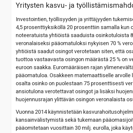
Yritysten kasvu- ja työllistämismahd
Investointien, työllisyyden ja yrittäjyyden tuke
4,5 prosenttiyksiköllä 20 prosenttiin samalla kun 
noteeratuista yhtiöistä saaduista osinkotuloista 
veronalaiseksi pääomatuloksi nykyisen 70 % veron
yhtiöistä saadut osingot verotetaan siten, että o
tuottoa vastaavasta osingon määrästä 25 % on v
euroon saakka. Euromääräisen rajan ylimenevältä 
pääomatuloa. Osakkeen matemaattiselle arvolle l
osalta osinko on puolestaan 75 prosenttisesti ver
ansiotulona verotettavat osingot ja lisäksi huoje
huojennusrajan ylittävän osingon veronalaista osu
Vuonna 2014 käynnistetään kasvurahoitusohjelma
kansainvälistymistä sekä tukemaan pääomasijoit
pääomitetaan vuosittain 30 milj. eurolla, joka kä