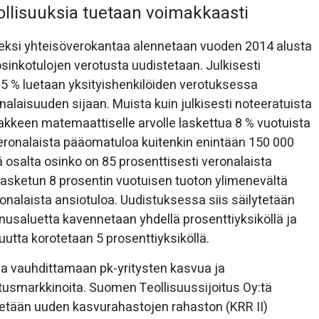
ollisuuksia tuetaan voimakkaasti
miseksi yhteisöverokantaa alennetaan vuoden 2014 alusta
osinkotulojen verotusta uudistetaan. Julkisesti
85 % luetaan yksityishenkilöiden verotuksessa
alaisuuden sijaan. Muista kuin julkisesti noteeratuista
sakkeen matemaattiselle arvolle laskettua 8 % vuotuista
eronalaista pääomatuloa kuitenkin enintään 150 000
osalta osinko on 85 prosenttisesti veronalaista
asketun 8 prosentin vuotuisen tuoton ylimenevältä
onalaista ansiotuloa. Uudistuksessa siis säilytetään
nnusaluetta kavennetaan yhdellä prosenttiyksiköllä ja
utta korotetaan 5 prosenttiyksiköllä.
 vauhdittamaan pk-yritysten kasvua ja
usmarkkinoita. Suomen Teollisuussijoitus Oy:tä
ytetään uuden kasvurahastojen rahaston (KRR II)