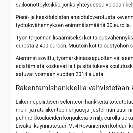
säilöönottoyksikkö, jonka yhteydessä voidaan ke
Pieni- ja keskituloisten ansiotuloverotusta keve
työtulovähennyksen enimmäismääriä 30 eurolla.
Työn tarjonnan lisäämiseksi kotitalousvähenny
eurosta 2 400 euroon. Muutoin kotitaloustyöhön s
Aiemmin sovittu, työmarkkinaosapuolten välisee
edistämistä koskevat lait ja sitä tukeva koulutu
astuvat voimaan vuoden 2014 alusta.
Rakentamishankkeilla vahvistetaan
Liikennepoliittisen selonteon hankkeita toteuteta
meri- ja rataliikenteen ohjausjärjestelmän uusimist
pehmeikköalueiden korjauksia 5 milj. eurolla sekä
Lisäksi käynnistetään Vt 4 Rovaniemen kohdan keh