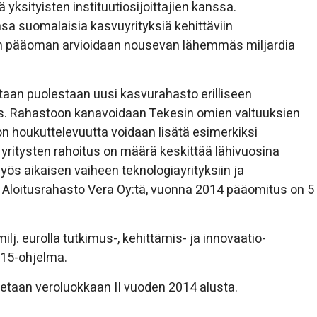
ksityisten instituutiosijoittajien kanssa.
sa suomalaisia kasvuyrityksiä kehittäviin
un pääoman arvioidaan nousevan lähemmäs miljardia
taan puolestaan uusi kasvurahasto erilliseen
kes. Rahastoon kanavoidaan Tekesin omien valtuuksien
aston houkuttelevuutta voidaan lisätä esimerkiksi
yritysten rahoitus on määrä keskittää lähivuosina
ös aikaisen vaiheen teknologiayrityksiin ja
vää Aloitusrahasto Vera Oy:tä, vuonna 2014 pääomitus on 5
. eurolla tutkimus-, kehittämis- ja innovaatio-
15-ohjelma.
etaan veroluokkaan II vuoden 2014 alusta.