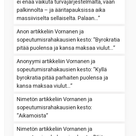
ei enää vaikuta turvajärjestelmältä, vaan
palkinnolta – ja ääritapauksissa aika
massiiviselta sellaiselta. Palaan…
”
Anon
artikkeliin
Vornanen ja
sopeutumisrahakausien kesto
: “
Byrokratia
pitää puolensa ja kansa maksaa viulut…
”
Anonyymi
artikkeliin
Vornanen ja
sopeutumisrahakausien kesto
: “
Kyllä
byrokratia pitää parhaiten puolensa ja
kansa maksaa viulut…
”
Nimetön
artikkeliin
Vornanen ja
sopeutumisrahakausien kesto
:
“
Aikamoista
”
Nimetön
artikkeliin
Vornanen ja