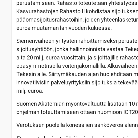
perustamiseen. Rahasto toteutetaan yhteistyössä y
Kasvurahastojen Rahasto II kohdistaa sijoituksen
pääomasijoitusrahastoihin, joiden yhteenlasket
euroa muutaman lähivuoden kuluessa.
Siemenvaiheen yritysten rahoittamiseksi peruste
sijoitusyhtiöön, jonka hallinnoinnista vastaa Te
alta 20 milj. euroa vuosittain, ja sijoittajille rah
epäsymmetrisellä voitonjakomallilla. Alkuvaiheen 
Tekesin alle. Siirtymäkauden ajan huolehditaan my
innovatiivisiin palveluyrityksiin sijoituksia teke
milj. euroa.
Suomen Akatemian myöntövaltuutta lisätään 10 milj
ohjelman toteuttamiseen ottaen huomioon ICT20
Verotuksen puolella konesalien sähköveroa alenn