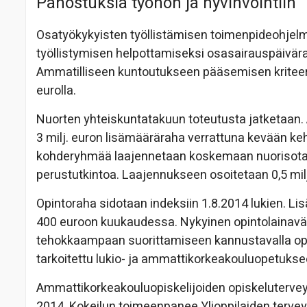
Panostuksia työhön ja hyvinvointiin
Osatyökykyisten työllistämisen toimenpideohjel
työllistymisen helpottamiseksi osasairauspäiv
Ammatilliseen kuntoutukseen pääsemisen kriteerej
eurolla.
Nuorten yhteiskuntatakuun toteutusta jatketaan. 
3 milj. euron lisämääräraha verrattuna kevään ke
kohderyhmää laajennetaan koskemaan nuorisotakuun 
perustutkintoa. Laajennukseen osoitetaan 0,5 milj
Opintoraha sidotaan indeksiin 1.8.2014 lukien. Li
400 euroon kuukaudessa. Nykyinen opintolainavä
tehokkaampaan suorittamiseen kannustavalla opin
tarkoitettu lukio- ja ammattikorkeakouluopetuksee
Ammattikorkeakouluopiskelijoiden opiskeluterve
2014. Kokeilun toimeenpanee Ylioppilaiden terve