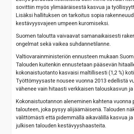
sovittiin myös ylimääräisestä kasvua ja työllisyyt
Lisäksi hallituksen on tarkoitus sopia rakenneuu
kestävyysvajeen umpeen kuromiseksi.
Suomen taloutta vaivaavat samanaikaisesti raken
ongelmat sekä vaikea suhdannetilanne.
Valtiovarainministeriön ennusteen mukaan Suome
Talouden kuitenkin ennustetaan pääsevän hitaall
kokonaistuotanto kasvaisi maltillisesti (1,2 %) k
Työttömyysaste nousee vuonna 2013 edellistä vu
vähenee vain hitaasti verkkaisen talouskasvun j
Kokonaistuotannon aleneminen kahtena vuonna p
talouteen, joka pysyy alijäämäisenä. Talouden n
välittömästi että pidemmällä aikavälillä kasvua ja 
julkisen talouden kestävyyshaasteita.