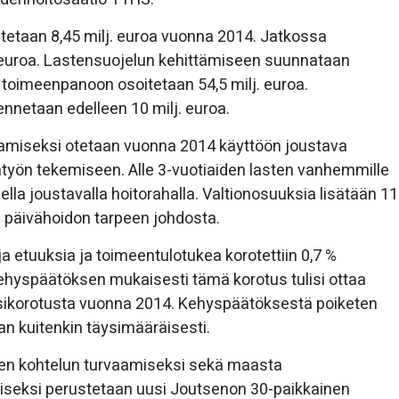
stetaan 8,45 milj. euroa vuonna 2014. Jatkossa
j. euroa. Lastensuojelun kehittämiseen suunnataan
n toimeenpanoon osoitetaan 54,5 milj. euroa.
netaan edelleen 10 milj. euroa.
amiseksi otetaan vuonna 2014 käyttöön joustava
atyön tekemiseen. Alle 3-vuotiaiden lasten vanhemmille
lla joustavalla hoitorahalla. Valtionosuuksia lisätään 11
n päivähoidon tarpeen johdosta.
 etuuksia ja toimeentulotukea korotettiin 0,7 %
ehyspäätöksen mukaisesti tämä korotus tulisi ottaa
sikorotusta vuonna 2014. Kehyspäätöksestä poiketen
an kuitenkin täysimääräisesti.
sen kohtelun turvaamiseksi sekä maasta
seksi perustetaan uusi Joutsenon 30-paikkainen