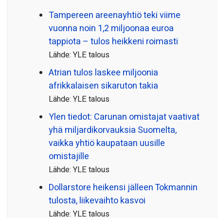
Tampereen areenayhtiö teki viime
vuonna noin 1,2 miljoonaa euroa
tappiota – tulos heikkeni roimasti
Lähde: YLE talous
Atrian tulos laskee miljoonia
afrikkalaisen sikaruton takia
Lähde: YLE talous
Ylen tiedot: Carunan omistajat vaativat
yhä miljardi­korvauksia Suomelta,
vaikka yhtiö kaupataan uusille
omistajille
Lähde: YLE talous
Dollarstore heikensi jälleen Tokmannin
tulosta, liikevaihto kasvoi
Lähde: YLE talous