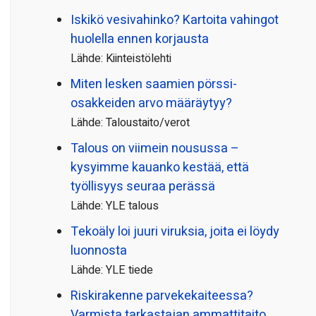
Iskikö vesivahinko? Kartoita vahingot
huolella ennen korjausta
Lähde: Kiinteistölehti
Miten lesken saamien pörssi­
osakkeiden arvo määräytyy?
Lähde: Taloustaito/verot
Talous on viimein nousussa –
kysyimme kauanko kestää, että
työllisyys seuraa perässä
Lähde: YLE talous
Tekoäly loi juuri viruksia, joita ei löydy
luonnosta
Lähde: YLE tiede
Riskirakenne parvekekaiteessa?
Varmista tarkastajan ammattitaito