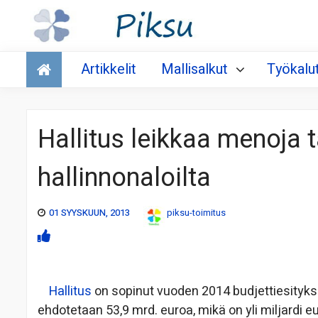
Talous
Artikkelit
Mallisalkut
Työkalu
Hallitus leikkaa menoja t
hallinnonaloilta
01 SYYSKUUN, 2013
piksu-toimitus
Hallitus
on sopinut vuoden 2014 budjettiesityk
ehdotetaan 53,9 mrd. euroa, mikä on yli miljardi 