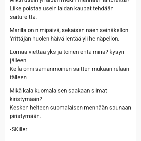
Miksi usein yli aidan mekin mennään laitureitta?
Liike poistaa usein laidan kaupat tehdään
saitureitta.
Marilla on nimipäivä, sekaisen näen seinäkellon.
Yrittäjän huolen häivä lentää yli heinäpellon.
Lomaa viettää yks ja toinen entä minä? kysyn
jälleen
Kellä onni samanmoinen säitten mukaan relaan
tälleen.
Mikä kala kuomalaisen saakaan siimat
kiristymään?
Kesken helteen suomalaisen mennään saunaan
piristymään.
-SKiller