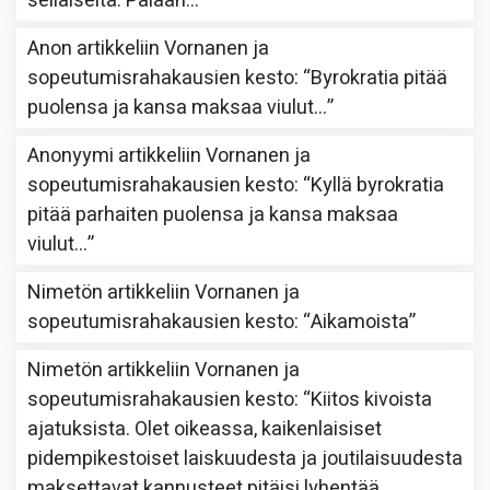
sellaiselta. Palaan…
”
Anon
artikkeliin
Vornanen ja
sopeutumisrahakausien kesto
: “
Byrokratia pitää
puolensa ja kansa maksaa viulut…
”
Anonyymi
artikkeliin
Vornanen ja
sopeutumisrahakausien kesto
: “
Kyllä byrokratia
pitää parhaiten puolensa ja kansa maksaa
viulut…
”
Nimetön
artikkeliin
Vornanen ja
sopeutumisrahakausien kesto
: “
Aikamoista
”
Nimetön
artikkeliin
Vornanen ja
sopeutumisrahakausien kesto
: “
Kiitos kivoista
ajatuksista. Olet oikeassa, kaikenlaisiset
pidempikestoiset laiskuudesta ja joutilaisuudesta
maksettavat kannusteet pitäisi lyhentää.