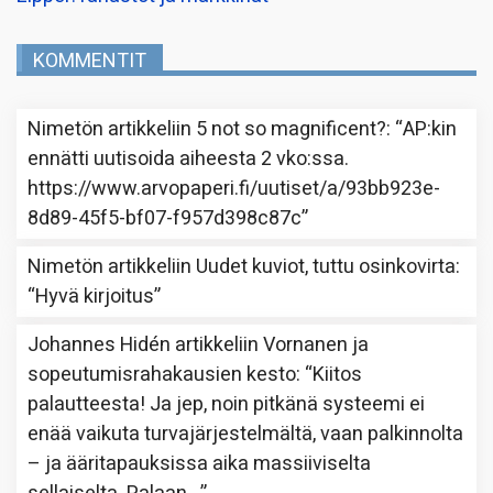
KOMMENTIT
Nimetön
artikkeliin
5 not so magnificent?
: “
AP:kin
ennätti uutisoida aiheesta 2 vko:ssa.
https://www.arvopaperi.fi/uutiset/a/93bb923e-
8d89-45f5-bf07-f957d398c87c
”
Nimetön
artikkeliin
Uudet kuviot, tuttu osinkovirta
:
“
Hyvä kirjoitus
”
Johannes Hidén
artikkeliin
Vornanen ja
sopeutumisrahakausien kesto
: “
Kiitos
palautteesta! Ja jep, noin pitkänä systeemi ei
enää vaikuta turvajärjestelmältä, vaan palkinnolta
– ja ääritapauksissa aika massiiviselta