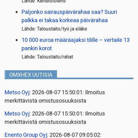
Lähde: Kiinteistölehti
Paljonko sairauspäivä­rahaa saa? Suuri
palkka ei takaa korkeaa päivärahaa
Lähde: Taloustaito/työ ja eläke
10 000 euroa määräajaksi tilille – vertaile 13
pankin korot
Lähde: Taloustaito/rahat
OMXHEX UUTISIA
Metso Oyj
: 2026-08-07 15:50:01: Ilmoitus
merkittävistä omistusosuuksista
Metso Oyj
: 2026-08-07 15:50:01: Ilmoitus
merkittävistä omistusosuuksista
Enento Group Oyj
: 2026-08-07 09:05:02: