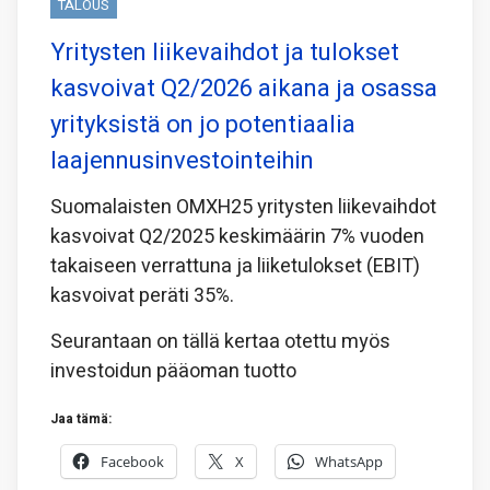
TALOUS
Yritysten liikevaihdot ja tulokset
kasvoivat Q2/2026 aikana ja osassa
yrityksistä on jo potentiaalia
laajennusinvestointeihin
Suomalaisten OMXH25 yritysten liikevaihdot
kasvoivat Q2/2025 keskimäärin 7% vuoden
takaiseen verrattuna ja liiketulokset (EBIT)
kasvoivat peräti 35%.
Seurantaan on tällä kertaa otettu myös
investoidun pääoman tuotto
Jaa tämä:
Facebook
X
WhatsApp