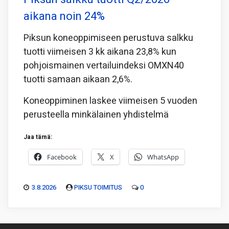
aikana noin 24%
Piksun koneoppimiseen perustuva salkku
tuotti viimeisen 3 kk aikana 23,8% kun
pohjoismainen vertailuindeksi OMXN40
tuotti samaan aikaan 2,6%.
Koneoppiminen laskee viimeisen 5 vuoden
perusteella minkälainen yhdistelmä
Jaa tämä:
Facebook
X
WhatsApp
3.8.2026
PIKSU TOIMITUS
0