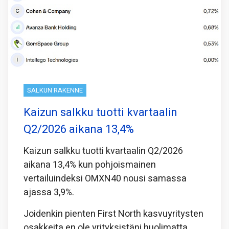
SALKUN RAKENNE
Kaizun salkku tuotti kvartaalin
Q2/2026 aikana 13,4%
Kaizun salkku tuotti kvartaalin Q2/2026
aikana 13,4% kun pohjoismainen
vertailuindeksi OMXN40 nousi samassa
ajassa 3,9%.
Joidenkin pienten First North kasvuyritysten
osakkeita en ole yrityksistäni huolimatta