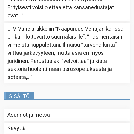
Erityisesti voisi olettaa että kansanedustajat
ovat…
”
J. V. Vahe
artikkeliin
”Naapuruus Venäjän kanssa
on kuin lottovoitto suomalaisille”
: “
Täsmentäisin
viimeistä kappalettani. Ilmaisu ”tarveharkinta”
viittaa järkevyyteen, mutta asia on myös
juridinen. Perustuslaki ”velvoittaa” julkista
sektoria huolehtimaan perusopetuksesta ja
sotesta,…
”
SISÄLTÖ
Asunnot ja metsä
Kevyttä