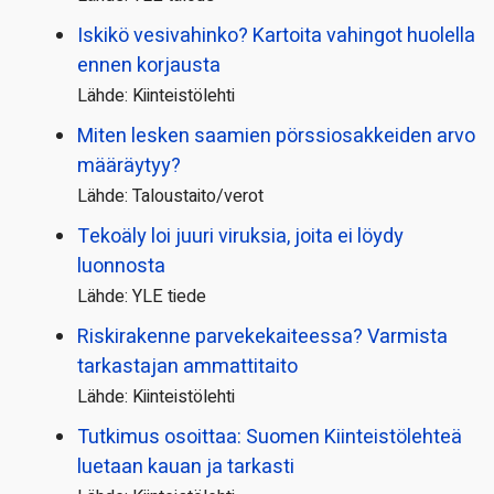
Iskikö vesivahinko? Kartoita vahingot huolella
ennen korjausta
Lähde: Kiinteistölehti
Miten lesken saamien pörssi­osakkeiden arvo
määräytyy?
Lähde: Taloustaito/verot
Tekoäly loi juuri viruksia, joita ei löydy
luonnosta
Lähde: YLE tiede
Riskirakenne parvekekaiteessa? Varmista
tarkastajan ammattitaito
Lähde: Kiinteistölehti
Tutkimus osoittaa: Suomen Kiinteistölehteä
luetaan kauan ja tarkasti