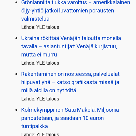
Grönlannilta tiukka varoitus – amerikkalainen
öljy-yhtiö jatkoi luvattomien porausten
valmistelua
Lähde: YLE talous
Ukraina rökittää Venäjän taloutta monella
tavalla – asiantuntijat: Venäjä kurjistuu,
mutta ei murru
Lähde: YLE talous
Rakentaminen on nosteessa, palvelualat
hiipuvat yhä – katso grafiikasta missä ja
millä aloilla on nyt töitä
Lähde: YLE talous
Kolmekymppinen Satu Mäkelä: Miljoonia
panostetaan, ja saadaan 10 euron
tuntipalkka
Lähde: YLE talous