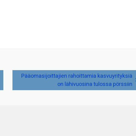
Pääomasijoittajien rahoittamia kasvuyrityksiä
on lähivuosina tulossa pörssiin