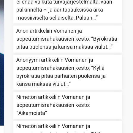
ei enää vaikuta turvajärjestelmältä, vaan
palkinnolta – ja ääritapauksissa aika
massiiviselta sellaiselta. Palaan…
”
Anon
artikkeliin
Vornanen ja
sopeutumisrahakausien kesto
: “
Byrokratia
pitää puolensa ja kansa maksaa viulut…
”
Anonyymi
artikkeliin
Vornanen ja
sopeutumisrahakausien kesto
: “
Kyllä
byrokratia pitää parhaiten puolensa ja
kansa maksaa viulut…
”
Nimetön
artikkeliin
Vornanen ja
sopeutumisrahakausien kesto
:
“
Aikamoista
”
Nimetön
artikkeliin
Vornanen ja