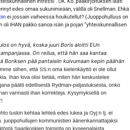
eiskunnallinen intressi”. OK. Ko. pääkirjoituksen laati
tiennyt edes omaa sukunimeään, välillä oli Snellman. Ehkä
iin
ei jossain vaiheessa houkutellut? (Juoppohulluus on
li IHAN pakko sanoa isän ja pojan ”yhteiskunnallisen
ulos on hyvä, koska juuri Boris aloitti EUn
ampanjassa. On reilua, että hän saa kantaa
ttä Boriksen pää pantaisiin kuivumaan kepin päähän
mme siihen, että SS:n oma kielenkäyttö ei ole ollut
a. Ihan kiva olisi tietää, miten hän keskustelee
jana päätti edellisestä Rydman-paljastuksesta, onko
t ihan varmasti ihan korrekteja. Kysymyksellä on
”!
hto tuskin kehtaa lehteä edes lukea ja Oyj:n tj. ei
m. juoppohullujen kommunistien äänenkannattajaksi
äätöstä Saarikoskien toiminta on kyseenalaista