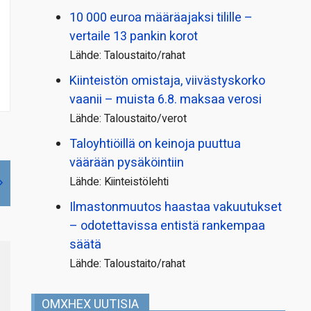
10 000 euroa määräajaksi tilille –
vertaile 13 pankin korot
Lähde: Taloustaito/rahat
Kiinteistön omistaja, viivästyskorko
vaanii – muista 6.8. maksaa verosi
Lähde: Taloustaito/verot
Taloyhtiöillä on keinoja puuttua
väärään pysäköintiin
Lähde: Kiinteistölehti
Ilmastonmuutos haastaa vakuutukset
– odotettavissa entistä rankempaa
säätä
Lähde: Taloustaito/rahat
OMXHEX UUTISIA