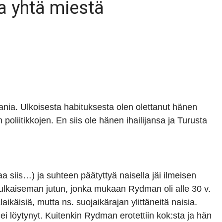
a yhtä miestä
ania. Ulkoisesta habituksesta olen olettanut hänen
oliitikkojen. En siis ole hänen ihailijansa ja Turusta
aa siis…) ja suhteen päätyttyä naisella jäi ilmeisen
lkaiseman jutun, jonka mukaan Rydman oli alle 30 v.
ikäisiä, mutta ns. suojaikärajan ylittäneitä naisia.
ta ei löytynyt. Kuitenkin Rydman erotettiin kok:sta ja hän