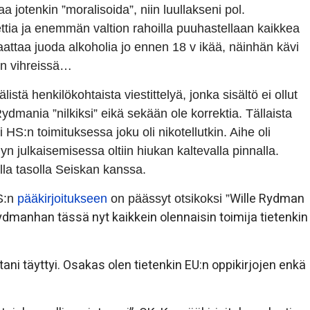
a jotenkin ”moralisoida”, niin luullakseni pol.
tia ja enemmän valtion rahoilla puuhastellaan kaikkea
aattaa juoda alkoholia jo ennen 18 v ikää, näinhän kävi
sin vihreissä…
stä henkilökohtaista viestittelyä, jonka sisältö ei ollut
Rydmania ”nilkiksi” eikä sekään ole korrektia. Tällaista
 HS:n toimituksessa joku oli nikotellutkin. Aihe oli
yn julkaisemisessa oltiin hiukan kaltevalla pinnalla.
lla tasolla Seiskan kanssa.
Wille Rydman
S:n
pääkirjoitukseen
on päässyt otsikoksi ”
ydmanhan tässä nyt kaikkein olennaisin toimija tietenkin
i täyttyi. Osakas olen tietenkin EU:n oppikirjojen enkä