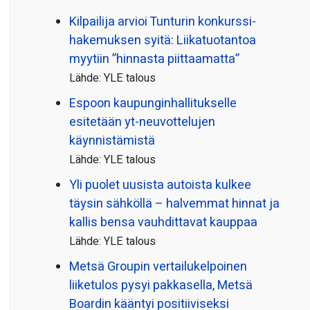
Kilpailija arvioi Tunturin konkurssi­
hakemuksen syitä: Liikatuotantoa
myytiin ”hinnasta piittaamatta”
Lähde: YLE talous
Espoon kaupungin­hallitukselle
esitetään yt-neuvottelujen
käynnistämistä
Lähde: YLE talous
Yli puolet uusista autoista kulkee
täysin sähköllä – halvemmat hinnat ja
kallis bensa vauhdittavat kauppaa
Lähde: YLE talous
Metsä Groupin vertailu­kelpoinen
liiketulos pysyi pakkasella, Metsä
Boardin kääntyi positiiviseksi