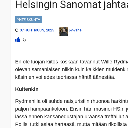
Helsingin Sanomat jahta
YHTEISKUNTA
07 HUHTIKUUN, 2025
j-v-vahe
5
En ole luojan kiitos koskaan tavannut Wille Rydm
olevan samanlaisen nilkin kuin kaikkien muidenkin p
käsin en voi edes teoriassa häntä äänestää.
Kuitenkin
Rydmanilla oli suhde naisjuristiin (huonoa harkint
paljon hampaankoloon. Ensin hän masinoi HS:n ju
iässä ennen kansanedustajan uraansa treffaillut ala
Poliisi tutki asiaa hartaasti, mutta mitään rikollis