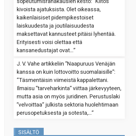
sopeutumisrahakausien kesto
: “
Kiitos
kivoista ajatuksista. Olet oikeassa,
kaikenlaisiset pidempikestoiset
laiskuudesta ja joutilaisuudesta
maksettavat kannusteet pitäisi lyhentää.
Erityisesti voisi olettaa että
kansanedustajat ovat…
”
J. V. Vahe
artikkeliin
”Naapuruus Venäjän
kanssa on kuin lottovoitto suomalaisille”
:
“
Täsmentäisin viimeistä kappalettani.
Ilmaisu ”tarveharkinta” viittaa järkevyyteen,
mutta asia on myös juridinen. Perustuslaki
”velvoittaa” julkista sektoria huolehtimaan
perusopetuksesta ja sotesta,…
”
SISÄLTÖ