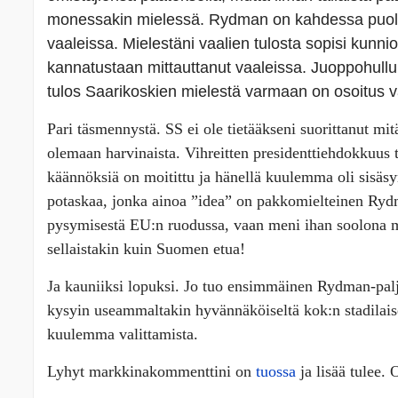
monessakin mielessä. Rydman on kahdessa puolue
vaaleissa. Mielestäni vaalien tulosta sopisi kunnio
kannatustaan mittauttanut vaaleissa. Juoppohullu
tulos Saarikoskien mielestä varmaan on osoitus v
Pari täsmennystä. SS ei ole tietääkseni suorittanut mi
olemaan harvinaista. Vihreitten presidenttiehdokkuus 
käännöksiä on moitittu ja hänellä kuulemma
oli sisäs
potaskaa, jonka ainoa ”idea” on pakkomielteinen Ryd
pysymisestä EU:n ruodussa, vaan meni ihan soolona 
sellaistakin kuin Suomen etua!
Ja kauniiksi lopuksi. Jo tuo ensimmäinen Rydman-paljast
kysyin useammaltakin hyvännäköiseltä kok:n stadilaise
kuulemma valittamista.
Lyhyt markkinakommenttini on
tuossa
ja lisää tulee.