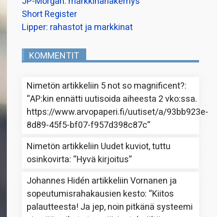
JP-Morgan: markkinanäkemys
Short Register
Lipper: rahastot ja markkinat
KOMMENTIT
Nimetön
artikkeliin
5 not so magnificent?
:
“
AP:kin ennätti uutisoida aiheesta 2 vko:ssa.
https://www.arvopaperi.fi/uutiset/a/93bb923e-
8d89-45f5-bf07-f957d398c87c
”
Nimetön
artikkeliin
Uudet kuviot, tuttu
osinkovirta
: “
Hyvä kirjoitus
”
Johannes Hidén
artikkeliin
Vornanen ja
sopeutumisrahakausien kesto
: “
Kiitos
palautteesta! Ja jep, noin pitkänä systeemi