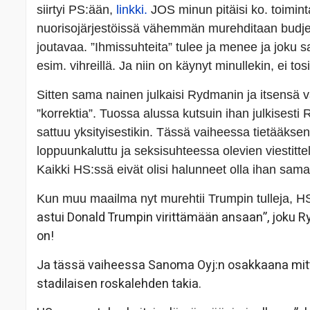
siirtyi PS:ään,
linkki.
JOS minun pitäisi ko. toiminta
nuorisojärjestöissä vähemmän murehditaan budjet
joutavaa. ”Ihmissuhteita” tulee ja menee ja joku s
esim. vihreillä. Ja niin on käynyt minullekin, ei to
Sitten sama nainen julkaisi Rydmanin ja itsensä väli
”korrektia”. Tuossa alussa kutsuin ihan julkisesti 
sattuu yksityisestikin. Tässä vaiheessa tietääkseni
loppuunkaluttu ja seksisuhteessa olevien viestittel
Kaikki HS:ssä eivät olisi halunneet olla ihan sama
Kun muu maailma nyt murehtii Trumpin tulleja, H
astui Donald Trumpin virittämään ansaan”, joku R
on!
Ja tässä vaiheessa Sanoma Oyj:n osakkaana mittan
stadilaisen roskalehden takia.