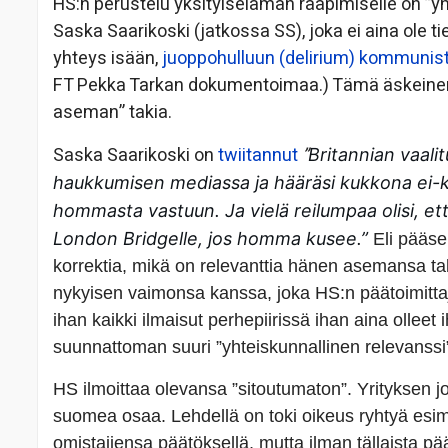
HS:n perustelu yksityiselämän rääpimiselle on ”yht
Saska Saarikoski (jatkossa SS), joka ei aina ole 
yhteys isään,
juoppohulluun (delirium) kommunist
FT Pekka Tarkan dokumentoimaa.) Tämä äskeinen o
aseman” takia.
Saska Saarikoski on
twiitannut
”
Britannian vaalit
haukkumisen mediassa ja hääräsi kukkona ei-k
hommasta vastuun. Ja vielä reilumpaa olisi, e
London Bridgelle, jos homma kusee.”
Eli pääse
korrektia, mikä on relevanttia hänen asemansa taki
nykyisen vaimonsa kanssa, joka HS:n päätoimitta
ihan kaikki ilmaisut perhepiirissä ihan aina ollee
suunnattoman suuri ”yhteiskunnallinen relevanssi
HS ilmoittaa olevansa ”sitoutumaton”. Yrityksen jo
suomea osaa. Lehdellä on toki oikeus ryhtyä esi
omistajiensa päätöksellä, mutta ilman tällaista p