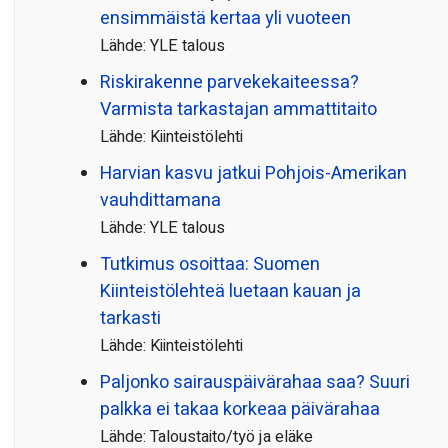
ensimmäistä kertaa yli vuoteen
Lähde: YLE talous
Riskirakenne parvekekaiteessa?
Varmista tarkastajan ammattitaito
Lähde: Kiinteistölehti
Harvian kasvu jatkui Pohjois-Amerikan
vauhdittamana
Lähde: YLE talous
Tutkimus osoittaa: Suomen
Kiinteistölehteä luetaan kauan ja
tarkasti
Lähde: Kiinteistölehti
Paljonko sairauspäivä­rahaa saa? Suuri
palkka ei takaa korkeaa päivärahaa
Lähde: Taloustaito/työ ja eläke