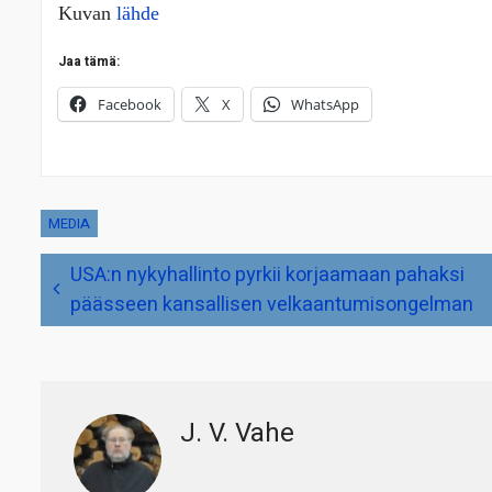
Kuvan
lähde
Jaa tämä:
Facebook
X
WhatsApp
MEDIA
Artikkelien
USA:n nykyhallinto pyrkii korjaamaan pahaksi
selaus
päässeen kansallisen velkaantumisongelman
J. V. Vahe