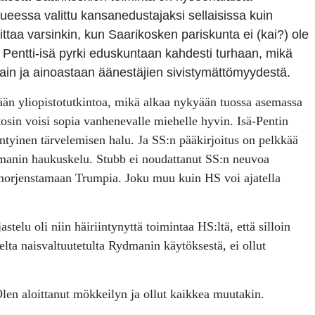
essa valittu kansanedustajaksi sellaisissa kuin
ittaa varsinkin, kun Saarikosken pariskunta ei (kai?) ole
 Pentti-isä pyrki eduskuntaan kahdesti turhaan, mikä
ain ja ainoastaan äänestäjien sivistymättömyydestä.
tään yliopistotutkintoa, mikä alkaa nykyään tuossa asemassa
tosin voisi sopia vanhenevalle miehelle hyvin. Isä-Pentin
yntyinen tärvelemisen halu.
Ja SS:n pääkirjoitus on pelkkää
manin haukuskelu. Stubb ei noudattanut SS:n neuvoa
morjenstamaan Trumpia. Joku muu kuin HS voi ajatella
elu oli niin häiriintynyttä toimintaa HS:ltä, että silloin
lta naisvaltuutetulta Rydmanin käytöksestä, ei ollut
 Olen aloittanut mökkeilyn ja ollut kaikkea muutakin.