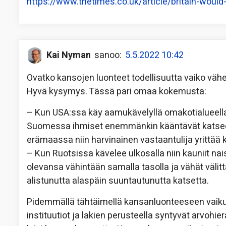
https://www.thetimes.co.uk/article/britain-woul
Kai Nyman
sanoo:
5.5.2022 10:42
Ovatko kansojen luonteet todellisuutta vaiko väh
Hyvä kysymys. Tässä pari omaa kokemusta:
– Kun USA:ssa käy aamukävelyllä omakotialueella 
Suomessa ihmiset enemmänkin kääntävät katseen
erämaassa niin harvinainen vastaantulija yrittää
– Kun Ruotsissa kävelee ulkosalla niin kauniit na
olevansa vähintään samalla tasolla ja vähät vä
alistunutta alaspäin suuntautunutta katsetta.
Pidemmällä tähtäimellä kansanluonteeseen vaikutta
instituutiot ja lakien perusteella syntyvät arvohie