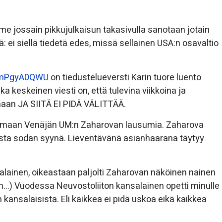
e jossain pikkujulkaisun takasivulla sanotaan jotain
ä: ei siellä tiedetä edes, missä sellainen USA:n osavaltio
uEmPgyA0QWU
on tiedustelueversti Karin tuore luento
a keskeinen viesti on, että tulevina viikkoina ja
aan JA SIITÄ EI PIDÄ VÄLITTÄÄ.
oimaan Venäjän UM:n Zaharovan lausumia. Zaharova
osta sodan syynä. Lieventävänä asianhaarana täytyy
alainen, oikeastaan paljolti Zaharovan näköinen nainen
…) Vuodessa Neuvostoliiton kansalainen opetti minulle
 kansalaisista. Eli kaikkea ei pidä uskoa eikä kaikkea