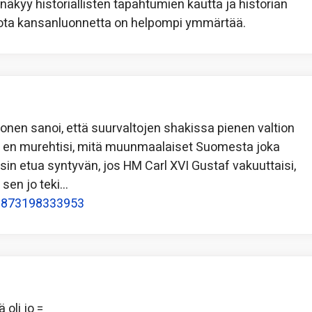
näkyy historiallisten tapahtumien kautta ja historian
tuota kansanluonnetta on helpompi ymmärtää.
honen sanoi, että suurvaltojen shakissa pienen valtion
kaa en murehtisi, mitä muunmaalaiset Suomesta joka
sin etua syntyvän, jos HM Carl XVI Gustaf vakuuttaisi,
 sen jo teki…
470873198333953
 oli jo =