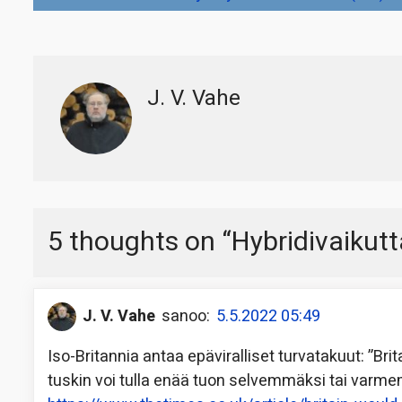
selaus
J. V. Vahe
5 thoughts on “
Hybridivaikut
J. V. Vahe
sanoo:
5.5.2022 05:49
Iso-Britannia antaa epäviralliset turvatakuut: ”Bri
tuskin voi tulla enää tuon selvemmäksi tai va