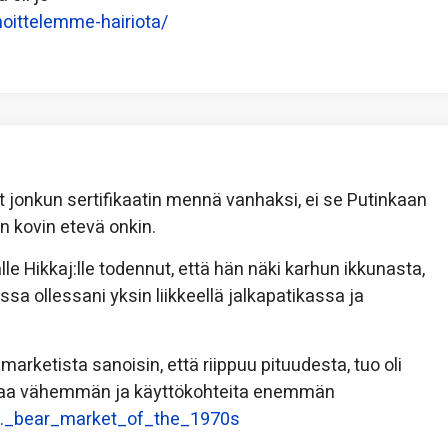
oittelemme-hairiota/
et jonkun sertifikaatin mennä vanhaksi, ei se Putinkaan
n kovin etevä onkin.
lle Hikkaj:lle todennut, että hän näki karhun ikkunasta,
a ollessani yksin liikkeellä jalkapatikassa ja
arketista sanoisin, että riippuu pituudesta, tuo oli
i fyffaa vähemmän ja käyttökohteita enemmän
U.S._bear_market_of_the_1970s