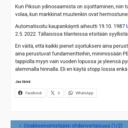
Kun Piksun ydinosaamista on sijoittaminen, niin
volaa, kun markkinat muutenkin ovat hermostunei
Automatisoitu kaupankäynti aiheutti 19.10. 1987
2.5. 2022. Tällaisissa tilanteissa etsitään syyllist
En väitä, että kaikki pienet sijoitukseni aina per
aina perustuvat fundamentteihin, minimissään P
tappiolla myyn vain vuoden lopussa ja yleensä pyri
alemmalla hinnalla. Eli en käytä stopp lossia enk
Jaa tämä:
Facebook
X
WhatsApp
Artikkelien
Osakkeenomistajien yhdenvertaisuus (1/2)