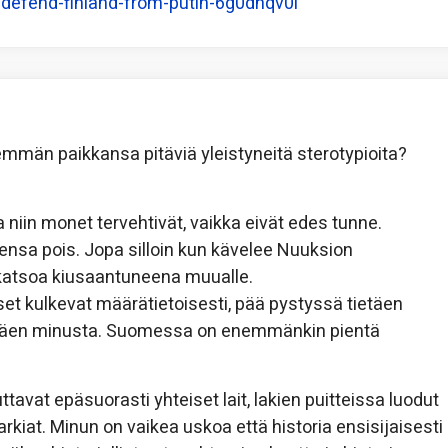
d-defend-finland-from-putin-6g0dhqv0l
emmän paikkansa pitäviä yleistyneitä sterotypioita?
niin monet tervehtivät, vaikka eivät edes tunne.
sa pois. Jopa silloin kun kävelee Nuuksion
 katsoa kiusaantuneena muualle.
iset kulkevat määrätietoisesti, pää pystyssä tietäen
littäen minusta. Suomessa on enemmänkin pientä
vat epäsuorasti yhteiset lait, lakien puitteissa luodut
rarkiat. Minun on vaikea uskoa että historia ensisijaisesti