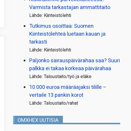
Varmista tarkastajan ammattitaito
Lähde: Kiinteistölehti
Tutkimus osoittaa: Suomen
Kiinteistölehteä luetaan kauan ja
tarkasti
Lähde: Kiinteistölehti
Paljonko sairauspäivä­rahaa saa? Suuri
palkka ei takaa korkeaa päivärahaa
Lähde: Taloustaito/työ ja eläke
10 000 euroa määräajaksi tilille –
vertaile 13 pankin korot
Lähde: Taloustaito/rahat
OMXHEX UUTISIA