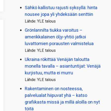
Sähkö kallistuu rajusti syksyllä: hinta
nousee jopa yli yhdeksään senttiin
Lähde: YLE talous
Grönlannilta tiukka varoitus –
amerikkalainen öljy-yhtiö jatkoi
luvattomien porausten valmistelua
Lähde: YLE talous
Ukraina rökittää Venäjän taloutta
monella tavalla – asiantuntijat: Venäjä
kurjistuu, mutta ei murru
Lähde: YLE talous
Rakentaminen on nosteessa,
palvelualat hiipuvat yhä – katso
grafiikasta missä ja millä aloilla on nyt
töitä