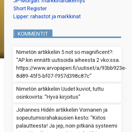
JP-Morgan: markkinanäkemys
Short Register
Lipper: rahastot ja markkinat
KOMMENTIT
Nimetön
artikkeliin
5 not so magnificent?
:
“
AP:kin ennätti uutisoida aiheesta 2 vko:ssa.
https://www.arvopaperi.fi/uutiset/a/93bb923e-
8d89-45f5-bf07-f957d398c87c
”
Nimetön
artikkeliin
Uudet kuviot, tuttu
osinkovirta
: “
Hyvä kirjoitus
”
Johannes Hidén
artikkeliin
Vornanen ja
sopeutumisrahakausien kesto
: “
Kiitos
palautteesta! Ja jep, noin pitkänä systeemi