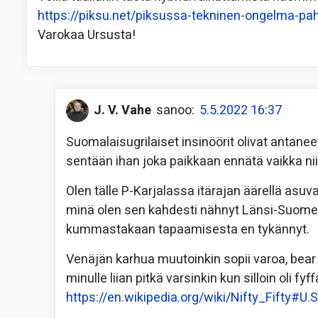
https://piksu.net/piksussa-tekninen-ongelma-pah
Varokaa Ursusta!
J. V. Vahe
sanoo:
5.5.2022 16:37
Suomalaisugrilaiset insinöörit olivat antane
sentään ihan joka paikkaan ennätä vaikka nii
Olen tälle P-Karjalassa itärajan äärellä asuva
minä olen sen kahdesti nähnyt Länsi-Suomess
kummastakaan tapaamisesta en tykännyt.
Venäjän karhua muutoinkin sopii varoa, bear m
minulle liian pitkä varsinkin kun silloin ol
https://en.wikipedia.org/wiki/Nifty_Fifty#