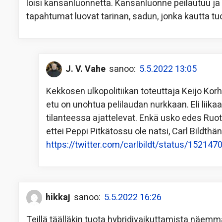
loisi kansanluonnetta. Kansanluonne peilautuu ja 
tapahtumat luovat tarinan, sadun, jonka kautta 
J. V. Vahe
sanoo:
5.5.2022 13:05
Kekkosen ulkopolitiikan toteuttaja Keijo Kor
etu on unohtua pelilaudan nurkkaan. Eli lii
tilanteessa ajattelevat. Enkä usko edes Ruot
ettei Peppi Pitkätossu ole natsi, Carl Bildthän
https://twitter.com/carlbildt/status/1521
hikkaj
sanoo:
5.5.2022 16:26
Teillä täälläkin tuota hybridivaikuttamista näemmä