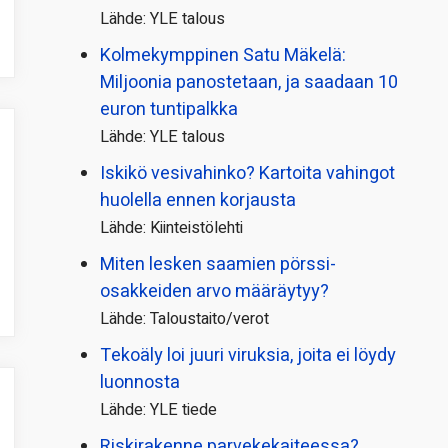
Lähde: YLE talous
Kolmekymppinen Satu Mäkelä:
Miljoonia panostetaan, ja saadaan 10
euron tuntipalkka
Lähde: YLE talous
Iskikö vesivahinko? Kartoita vahingot
huolella ennen korjausta
Lähde: Kiinteistölehti
Miten lesken saamien pörssi­
osakkeiden arvo määräytyy?
Lähde: Taloustaito/verot
Tekoäly loi juuri viruksia, joita ei löydy
luonnosta
Lähde: YLE tiede
Riskirakenne parvekekaiteessa?