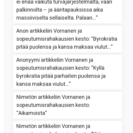
ei enää vaikuta turvajärjestelmältä, vaan
palkinnolta – ja ääritapauksissa aika
massiiviselta sellaiselta. Palaan…
”
Anon
artikkeliin
Vornanen ja
sopeutumisrahakausien kesto
: “
Byrokratia
pitää puolensa ja kansa maksaa viulut…
”
Anonyymi
artikkeliin
Vornanen ja
sopeutumisrahakausien kesto
: “
Kyllä
byrokratia pitää parhaiten puolensa ja
kansa maksaa viulut…
”
Nimetön
artikkeliin
Vornanen ja
sopeutumisrahakausien kesto
:
“
Aikamoista
”
Nimetön
artikkeliin
Vornanen ja