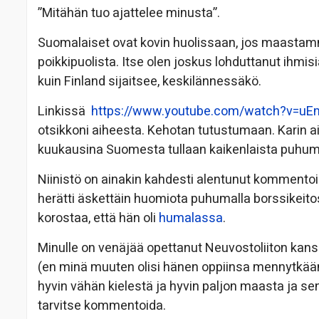
”Mitähän tuo ajattelee minusta”.
Suomalaiset ovat kovin huolissaan, jos maastamm
poikkipuolista. Itse olen joskus lohduttanut ihmisi
kuin Finland sijaitsee, keskilännessäkö.
Linkissä
https://www.youtube.com/watch?v=
otsikkoni aiheesta. Kehotan tutustumaan. Karin aik
kuukausina Suomesta tullaan kaikenlaista puhum
Niinistö on ainakin kahdesti alentunut komment
herätti äskettäin huomiota puhumalla borssikeit
korostaa, että hän oli
humalassa
.
Minulle on venäjää opettanut Neuvostoliiton kans
(en minä muuten olisi hänen oppiinsa mennytkään
hyvin vähän kielestä ja hyvin paljon maasta ja sen
tarvitse kommentoida.