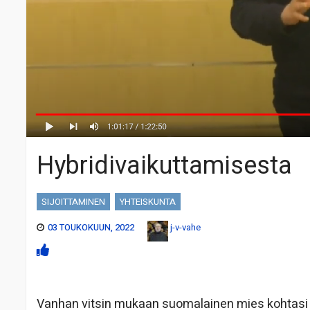
Hybridivaikuttamisesta
SIJOITTAMINEN
YHTEISKUNTA
03 TOUKOKUUN, 2022
j-v-vahe
Vanhan vitsin mukaan suomalainen mies kohtasi K