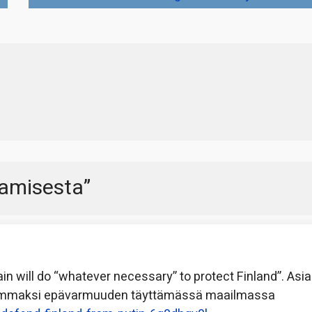
tamisesta
”
tain will do “whatever necessary” to protect Finland”. Asia
rmemmaksi epävarmuuden täyttämässä maailmassa