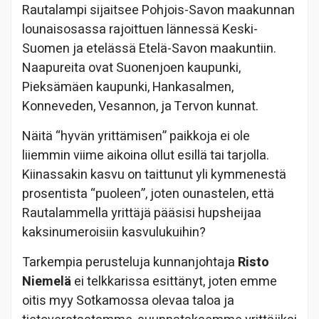
Rautalampi sijaitsee Pohjois-Savon maakunnan
lounaisosassa rajoittuen lännessä Keski-
Suomen ja etelässä Etelä-Savon maakuntiin.
Naapureita ovat Suonenjoen kaupunki,
Pieksämäen kaupunki, Hankasalmen,
Konneveden, Vesannon, ja Tervon kunnat.
Näitä “hyvän yrittämisen” paikkoja ei ole
liiemmin viime aikoina ollut esillä tai tarjolla.
Kiinassakin kasvu on taittunut yli kymmenestä
prosentista “puoleen”, joten ounastelen, että
Rautalammella yrittäjä pääsisi hupsheijaa
kaksinumeroisiin kasvulukuihin?
Tarkempia perusteluja kunnanjohtaja
Risto
Niemelä
ei telkkarissa esittänyt, joten emme
oitis myy Sotkamossa olevaa taloa ja