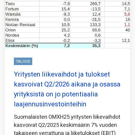
TALOUS
Yritysten liikevaihdot ja tulokset
kasvoivat Q2/2026 aikana ja osassa
yrityksistä on jo potentiaalia
laajennusinvestointeihin
Suomalaisten OMXH25 yritysten liikevaihdot
kasvoivat Q2/2025 keskimäärin 7% vuoden
takaiseen verrattuna ja liiketulokset (EBIT)