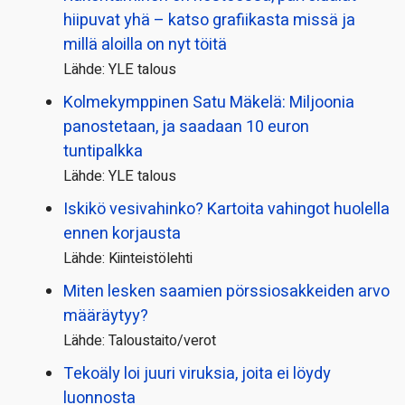
hiipuvat yhä – katso grafiikasta missä ja
millä aloilla on nyt töitä
Lähde: YLE talous
Kolmekymppinen Satu Mäkelä: Miljoonia
panostetaan, ja saadaan 10 euron
tuntipalkka
Lähde: YLE talous
Iskikö vesivahinko? Kartoita vahingot huolella
ennen korjausta
Lähde: Kiinteistölehti
Miten lesken saamien pörssi­osakkeiden arvo
määräytyy?
Lähde: Taloustaito/verot
Tekoäly loi juuri viruksia, joita ei löydy
luonnosta