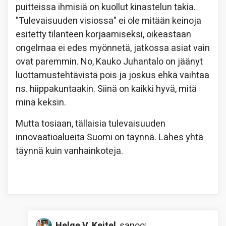
puitteissa ihmisiä on kuollut kinastelun takia.
"Tulevaisuuden visiossa" ei ole mitään keinoja
esitetty tilanteen korjaamiseksi, oikeastaan
ongelmaa ei edes myönnetä, jatkossa asiat vain
ovat paremmin. No, Kauko Juhantalo on jäänyt
luottamustehtävistä pois ja joskus ehkä vaihtaa
ns. hiippakuntaakin. Siinä on kaikki hyvä, mitä
minä keksin.
Mutta tosiaan, tällaisia tulevaisuuden
innovaatioalueita Suomi on täynnä. Lähes yhtä
täynnä kuin vanhainkoteja.
Helge V. Keitel
sanoo: