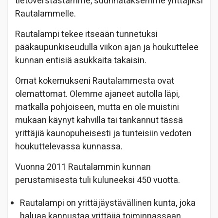
tietoverstastamme, suunnataksemme yrittäjiksi
Rautalammelle.
Rautalampi tekee itseään tunnetuksi
pääkaupunkiseudulla viikon ajan ja houkuttelee
kunnan entisiä asukkaita takaisin.
Omat kokemukseni Rautalammesta ovat
olemattomat. Olemme ajaneet autolla läpi,
matkalla pohjoiseen, mutta en ole muistini
mukaan käynyt kahvilla tai tankannut tässä
yrittäjiä kaunopuheisesti ja tunteisiin vedoten
houkuttelevassa kunnassa.
Vuonna 2011 Rautalammin kunnan
perustamisesta tuli kuluneeksi 450 vuotta.
Rautalampi on yrittäjäystävällinen kunta, joka
haluaa kannustaa yrittäjiä toiminnassaan.