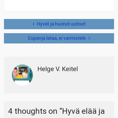
Artikkelien
Hyvät ja huonot uutiset
selaus
Espanja lataa, ei varmistele
Helge V. Keitel
4 thoughts on “
Hyvä elää ja