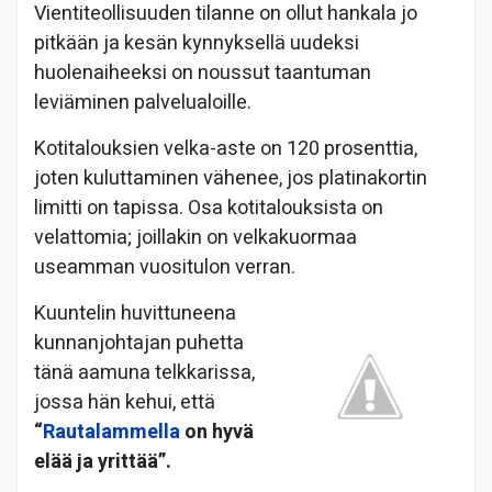
Vientiteollisuuden tilanne on ollut hankala jo
pitkään ja kesän kynnyksellä uudeksi
huolenaiheeksi on noussut taantuman
leviäminen palvelualoille.
Kotitalouksien velka-aste on 120 prosenttia,
joten kuluttaminen vähenee, jos platinakortin
limitti on tapissa. Osa kotitalouksista on
velattomia; joillakin on velkakuormaa
useamman vuositulon verran.
Kuuntelin huvittuneena
kunnanjohtajan puhetta
tänä aamuna telkkarissa,
jossa hän kehui, että
“
Rautalammella
on hyvä
elää ja yrittää”.