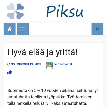
Talous
Hyvä elää ja yrittä!
30 TOUKOKUUN, 2013
helge-v-keitel
Suomesta on 5 – 10 vuoden aikana haihtunut yli
satatuhatta teollista työpaikka. Työttömiä on
tällä hetkellä reilusti yli kaksisataatuhatta.