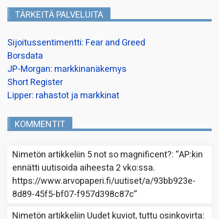
TÄRKEITÄ PALVELUITA
Sijoitussentimentti: Fear and Greed
Borsdata
JP-Morgan: markkinanäkemys
Short Register
Lipper: rahastot ja markkinat
KOMMENTIT
Nimetön
artikkeliin
5 not so magnificent?
: “
AP:kin
ennätti uutisoida aiheesta 2 vko:ssa.
https://www.arvopaperi.fi/uutiset/a/93bb923e-
8d89-45f5-bf07-f957d398c87c
”
Nimetön
artikkeliin
Uudet kuviot, tuttu osinkovirta
: