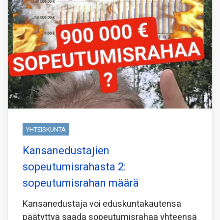
YHTEISKUNTA
Kansanedustajien
sopeutumisrahasta 2:
sopeutumisrahan määrä
Kansanedustaja voi eduskuntakautensa
päätyttyä saada sopeutumisrahaa yhteensä