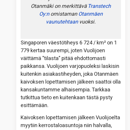
Otanmäki on merkittävä
Transtech
Oy:n
omistaman
Otanmäen
vaunutehtaan
vuoksi.
Singaporen väestötiheys 6 724 / km² on 1
779 kertaa suurempi, joten Vuolijoen
väittämä "tilasta" pitää ehdottomasti
paikkansa. Vuolijoen varjopuoleksi laskisin
kuitenkin asiakastiheyden, joka Otanmäen
kaivoksen lopettamisen jälkeen saattoi olla
kansakuntamme alhaisempia. Tarkkaa
tutkittua tieto en kuitenkaan tästä pysty
esittämään.
Kaivoksen lopettamisen jälkeen Vuolijoelta
myytiin kerrostaloasuntoja niin halvalla,