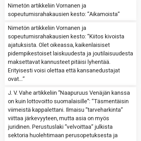
Nimetön
artikkeliin
Vornanen ja
sopeutumisrahakausien kesto
: “
Aikamoista
”
Nimetön
artikkeliin
Vornanen ja
sopeutumisrahakausien kesto
: “
Kiitos kivoista
ajatuksista. Olet oikeassa, kaikenlaisiset
pidempikestoiset laiskuudesta ja joutilaisuudesta
maksettavat kannusteet pitäisi lyhentää.
Erityisesti voisi olettaa että kansanedustajat
ovat…
”
J. V. Vahe
artikkeliin
”Naapuruus Venäjän kanssa
on kuin lottovoitto suomalaisille”
: “
Täsmentäisin
viimeistä kappalettani. Ilmaisu ”tarveharkinta”
viittaa järkevyyteen, mutta asia on myös
juridinen. Perustuslaki ”velvoittaa” julkista
sektoria huolehtimaan perusopetuksesta ja