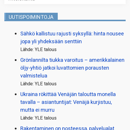
UUTISPOIMINTOJA
Sähkö kallistuu rajusti syksyllä: hinta nousee
jopa yli yhdeksään senttiin
Lähde: YLE talous
Grönlannilta tiukka varoitus – amerikkalainen
öljy-yhtiö jatkoi luvattomien porausten
valmistelua
Lähde: YLE talous
Ukraina rökittää Venäjän taloutta monella
tavalla – asiantuntijat: Venäjä kurjistuu,
mutta ei murru
Lähde: YLE talous
Rakentaminen on nosteessa, palvelualat