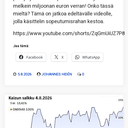
melkein miljoonan euron verran! Onko tässä
mieltä? Tämä on jatkoa edeltävälle videolle,
jolla käsittelin sopeutumisrahan kestoa.
https://www.youtube.com/shorts/ZqGmUiUZ7P8
Jaa tämä:
Facebook
X
WhatsApp
5.8.2026
JOHANNES HIDÉN
0