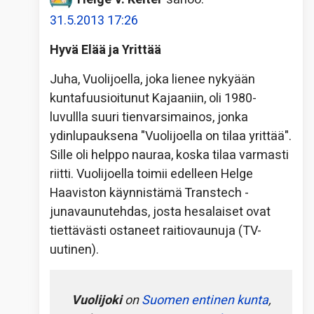
31.5.2013 17:26
Hyvä Elää ja Yrittää
Juha, Vuolijoella, joka lienee nykyään
kuntafuusioitunut Kajaaniin, oli 1980-
luvullla suuri tienvarsimainos, jonka
ydinlupauksena "Vuolijoella on tilaa yrittää".
Sille oli helppo nauraa, koska tilaa varmasti
riitti. Vuolijoella toimii edelleen Helge
Haaviston käynnistämä Transtech -
junavaunutehdas, josta hesalaiset ovat
tiettävästi ostaneet raitiovaunuja (TV-
uutinen).
Vuolijoki
on
Suomen
entinen kunta
,