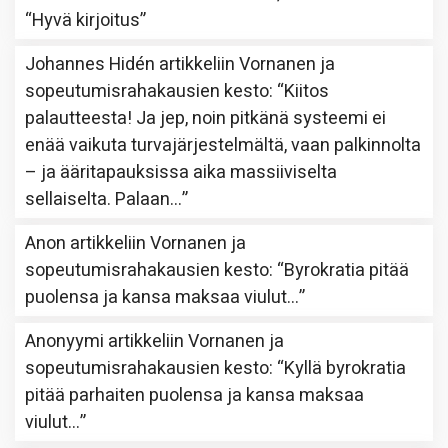
“
Hyvä kirjoitus
”
Johannes Hidén
artikkeliin
Vornanen ja
sopeutumisrahakausien kesto
: “
Kiitos
palautteesta! Ja jep, noin pitkänä systeemi ei
enää vaikuta turvajärjestelmältä, vaan palkinnolta
– ja ääritapauksissa aika massiiviselta
sellaiselta. Palaan…
”
Anon
artikkeliin
Vornanen ja
sopeutumisrahakausien kesto
: “
Byrokratia pitää
puolensa ja kansa maksaa viulut…
”
Anonyymi
artikkeliin
Vornanen ja
sopeutumisrahakausien kesto
: “
Kyllä byrokratia
pitää parhaiten puolensa ja kansa maksaa
viulut…
”