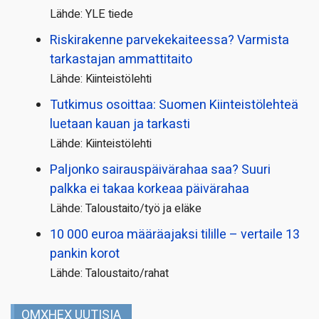
Lähde: YLE tiede
Riskirakenne parvekekaiteessa? Varmista
tarkastajan ammattitaito
Lähde: Kiinteistölehti
Tutkimus osoittaa: Suomen Kiinteistölehteä
luetaan kauan ja tarkasti
Lähde: Kiinteistölehti
Paljonko sairauspäivä­rahaa saa? Suuri
palkka ei takaa korkeaa päivärahaa
Lähde: Taloustaito/työ ja eläke
10 000 euroa määräajaksi tilille – vertaile 13
pankin korot
Lähde: Taloustaito/rahat
OMXHEX UUTISIA