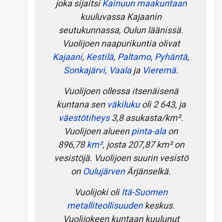
joka sijaitsi
Kainuun maakuntaan
kuuluvassa Kajaanin
seutukunnassa, Oulun läänissä.
Vuolijoen naapurikuntia olivat
Kajaani
,
Kestilä
,
Paltamo
,
Pyhäntä
,
Sonkajärvi
,
Vaala
ja
Vieremä
.
Vuolijoen ollessa itsenäisenä
kuntana sen
väkiluku
oli 2 643, ja
väestötiheys
3,8 asukasta/km².
Vuolijoen alueen
pinta-ala
on
896,78
km²
, josta 207,87 km² on
vesistöjä. Vuolijoen suurin vesistö
on
Oulujärven
Ärjänselkä.
Vuolijoki oli
Itä-Suomen
metalliteollisuuden
keskus.
Vuolijokeen kuntaan kuulunut