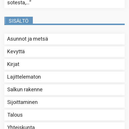
sotesta,…
”
SISÄLTÖ
Asunnot ja metsä
Kevyttä
Kirjat
Lajittelematon
Salkun rakenne
Sijoittaminen
Talous
Yhteiskunta