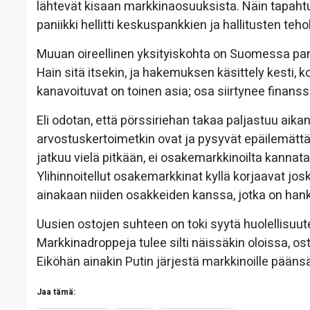
lähtevät kisaan markkinaosuuksista. Näin tapahtu
paniikki hellitti keskuspankkien ja hallitusten teh
Muuan oireellinen yksityiskohta on Suomessa pan
Hain sitä itsekin, ja hakemuksen käsittely kesti, 
kanavoituvat on toinen asia; osa siirtynee finans
Eli odotan, että pörssiriehan takaa paljastuu aik
arvostuskertoimetkin ovat ja pysyvät epäilemättä k
jatkuu vielä pitkään, ei osakemarkkinoilta kanna
Ylihinnoitellut osakemarkkinat kyllä korjaavat josk
ainakaan niiden osakkeiden kanssa, jotka on hank
Uusien ostojen suhteen on toki syytä huolellisuut
Markkinadroppeja tulee silti näissäkin oloissa, osto
Eiköhän ainakin Putin järjestä markkinoille päänsär
Jaa tämä: