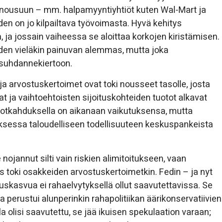
en nousuun – mm. halpamyyntiyhtiöt kuten Wal-Mart ja
en on jo kilpailtava työvoimasta. Hyvä kehitys
, ja jossain vaiheessa se aloittaa korkojen kiristämisen.
yyden vieläkin painuvan alemmas, mutta joka
 suhdannekiertoon.
ja arvostuskertoimet ovat toki nousseet tasolle, josta
 ja vaihtoehtoisten sijoituskohteiden tuotot alkavat
 notkahduksella on aikanaan vaikutuksensa, mutta
uksessa taloudelliseen todellisuuteen keskuspankeista
ojannut silti vain riskien alimitoitukseen, vaan
jos toki osakkeiden arvostuskertoimetkin. Fedin – ja nyt
ouskasvua ei rahaelvytyksellä ollut saavutettavissa. Se
ta perustui alunperinkin rahapolitiikan äärikonservatiivien
alla olisi saavutettu, se jää ikuisen spekulaation varaan;