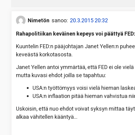
Nimetön
sanoo:
20.3.2015 20:32
Rahapolitiikan keväinen kepeys voi päättyä FED
Kuuntelin FED:n pääjohtajan Janet Yellen:n puhee
keveästä korkotasosta.
Janet Yellen antoi ymmärtää, että FED ei ole viel
mutta kuvasi ehdot joilla se tapahtuu:
USA:n työttömyys voisi vielä hieman laske
USA:n inflaation pitää hieman vahvistua n
Uskoisin, että nuo ehdot voivat syksyn mittaa täyt
alkaa vähitellen kääntyä…