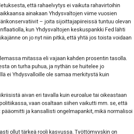
letuksesta, että rahaelvytys ei vaikuta rahavirtoihin
ä paikkaansa ainakaan Yhdysvaltojen viime vuosien
rikonservatiivit – joita sijoittajapiireissä tuntuu olevan
 inflaatiolla, kun Yhdysvaltojen keskuspankki Fed lähti
ajänne on jo nyt niin pitkä, että yhtä jos toista voidaan
elemassa mitassa eli vajaan kahden prosentin tasolla.
sta on turha puhua, ja nythän se huitelee jo
sillä ei Yhdysvalloille ole samaa merkitystä kuin
kriisistä aivan eri tavalla kuin euroalue tai oikeastaan
litiikassa, vaan osaltaan siihen vaikutti mm. se, että
: pääomitti ja kansallisti ongelmapankit, mikä normalisoi
ti ollut tärkeä rooli kasvussa. Työttömyyskin on