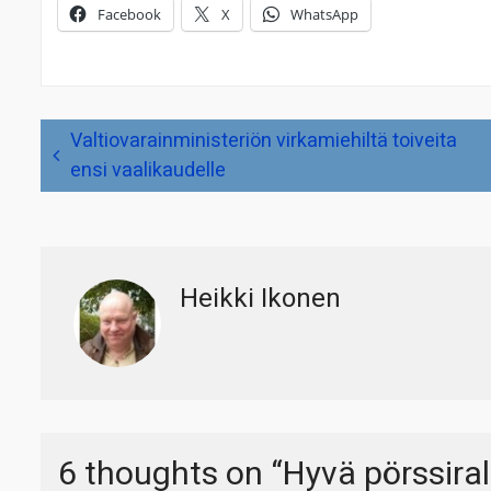
Facebook
X
WhatsApp
Artikkelien
Valtiovarainministeriön virkamiehiltä toiveita
selaus
ensi vaalikaudelle
Heikki Ikonen
6 thoughts on “
Hyvä pörssiral