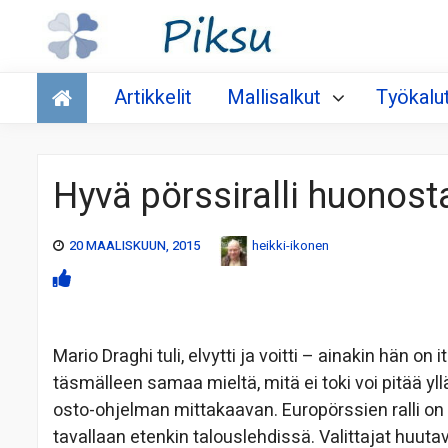
Talous
Artikkelit
Mallisalkut
Työkalu
Hyvä pörssiralli huonost
20 MAALISKUUN, 2015
heikki-ikonen
Mario Draghi tuli, elvytti ja voitti – ainakin hän o
täsmälleen samaa mieltä, mitä ei toki voi pitää 
osto-ohjelman mittakaavan. Europörssien ralli on 
tavallaan etenkin talouslehdissä. Valittajat huut