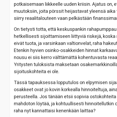
potkaisemaan liikkeelle uuden kriisin. Ajatus on, et
muutoksiin, joita pörssit heijastavat yleensä aika
siirry reaalitalouteen vaan pelkästään finanssimar
On tietysti totta, että keskuspankin rahapumppaus 
hetkellisesti sijoittamiseen liittyviä riskejä, ko
eivät tuota, ja varsinkaan valtionvelat, raha hakeu
Etenkin hyvien osinko-osakkeiden hinnat karkaavat
nousu ei siis kerro välttämättä kohentuvasta reaa
Yritysten tuloksista maksetaan osakemarkkinoil
sijoituskohteita ei ole.
Tässä tapauksessa lopputulos on elpymisen sija
osakkeet ovat jo kovin korkealla hinnoiteltuja, ain
perusteella. Jos tänään etsii sopivia ostokohteita 
mahdoton löytää, ja kohtuullisesti hinnoitellutkin 
raha nyt kannattaisi kenenkään laittaa?