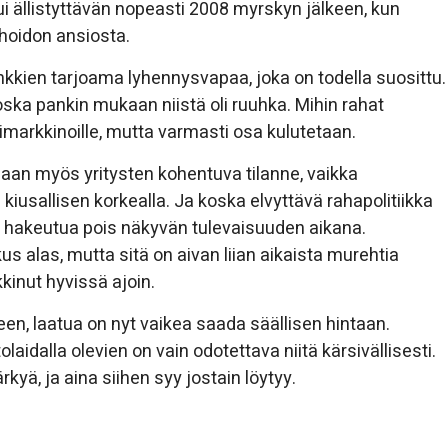
i ällistyttävän nopeasti 2008 myrskyn jälkeen, kun
ohoidon ansiosta.
kkien tarjoama lyhennysvapaa, joka on todella suosittu.
koska pankin mukaan niistä oli ruuhka. Mihin rahat
simarkkinoille, mutta varmasti osa kulutetaan.
anaan myös yritysten kohentuva tilanne, vaikka
iusallisen korkealla. Ja koska elvyttävä rahapolitiikka
ta hakeutua pois näkyvän tulevaisuuden aikana.
us alas, mutta sitä on aivan liian aikaista murehtia
kinut hyvissä ajoin.
een, laatua on nyt vaikea saada säällisen hintaan.
laidalla olevien on vain odotettava niitä kärsivällisesti.
kyä, ja aina siihen syy jostain löytyy.