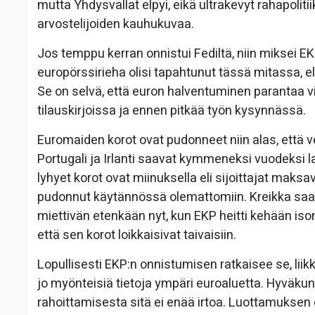
mutta Yhdysvallat elpyi, eikä ultrakevyt rahapoliti
arvostelijoiden kauhukuvaa.
Jos temppu kerran onnistui Fediltä, niin miksei EK
europörssirieha olisi tapahtunut tässä mitassa, ell
Se on selvä, että euron halventuminen parantaa vi
tilauskirjoissa ja ennen pitkää työn kysynnässä.
Euromaiden korot ovat pudonneet niin alas, että ve
Portugali ja Irlanti saavat kymmeneksi vuodeksi l
lyhyet korot ovat miinuksella eli sijoittajat mak
pudonnut käytännössä olemattomiin. Kreikka saat
miettivän etenkään nyt, kun EKP heitti kehään iso
että sen korot loikkaisivat taivaisiin.
Lopullisesti EKP:n onnistumisen ratkaisee se, liik
jo myönteisiä tietoja ympäri euroaluetta. Hyväkunt
rahoittamisesta sitä ei enää irtoa. Luottamuksen