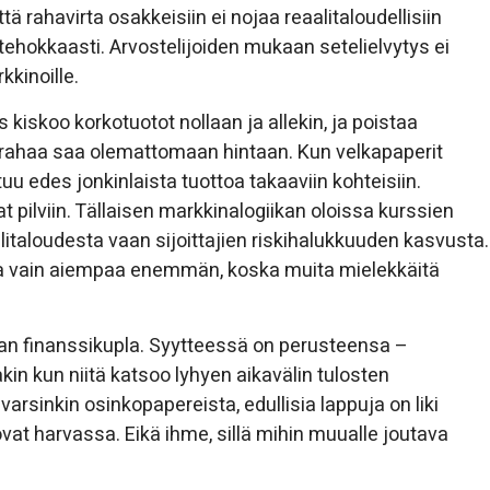
tä rahavirta osakkeisiin ei nojaa reaalitaloudellisiin
 tehokkaasti. Arvostelijoiden mukaan setelielvytys ei
kkinoille.
kiskoo korkotuotot nollaan ja allekin, ja poistaa
ska rahaa saa olemattomaan hintaan. Kun velkapaperit
tuu edes jonkinlaista tuottoa takaaviin kohteisiin.
 pilviin. Tällaisen markkinalogiikan oloissa kurssien
litaloudesta vaan sijoittajien riskihalukkuuden kasvusta.
la vain aiempaa enemmän, koska muita mielekkäitä
an finanssikupla. Syytteessä on perusteensa –
akin kun niitä katsoo lyhyen aikavälin tulosten
varsinkin osinkopapereista, edullisia lappuja on liki
ovat harvassa. Eikä ihme, sillä mihin muualle joutava