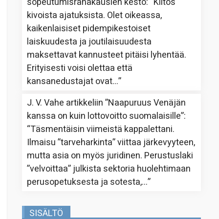
sopeutumisrahakausien kesto
: “
Kiitos
kivoista ajatuksista. Olet oikeassa,
kaikenlaisiset pidempikestoiset
laiskuudesta ja joutilaisuudesta
maksettavat kannusteet pitäisi lyhentää.
Erityisesti voisi olettaa että
kansanedustajat ovat…
”
J. V. Vahe
artikkeliin
”Naapuruus Venäjän
kanssa on kuin lottovoitto suomalaisille”
:
“
Täsmentäisin viimeistä kappalettani.
Ilmaisu ”tarveharkinta” viittaa järkevyyteen,
mutta asia on myös juridinen. Perustuslaki
”velvoittaa” julkista sektoria huolehtimaan
perusopetuksesta ja sotesta,…
”
SISÄLTÖ