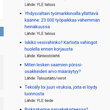
Lähde: YLE talous
Yhdysvaltain työmarkkinoilla yllättävä
käänne: 23 000 työpaikkaa vähemmän
heinäkuussa
Lähde: YLE talous
Iskikö vesivahinko? Kartoita vahingot
huolella ennen korjausta
Lähde: Kiinteistölehti
Miten lesken saamien pörssi­
osakkeiden arvo määräytyy?
Lähde: Taloustaito/verot
Tekoäly loi juuri viruksia, joita ei löydy
luonnosta
Lähde: YLE tiede
Riskirakenne parvekekaiteessa?