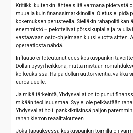
Kritiikki kuitenkin lähtee siitä varmana pidetystä o
muualla kuin finanssimarkkinoilla. Oletus ei pid
kokemuksen perusteella. Sielläkin rahapolitiikan ää
enemmistö – pelottelivat pörssikuplalla ja rajulla
vastaavaan osto-ohjelmaan kuusi vuotta sitten. Aik
operaatiosta nähdä.
Inflaatio ei toteutunut edes keskuspankin tavoitt
Dollari pysyi heikkona, mutta mistään romahdukse
korkeuksissa. Halpa dollari auttoi vientiä, vaikka 
euroalueelle.
Ja mikä tärkeintä, Yhdysvallat on toipunut finanssi
mikään teollisuusmaa. Syy ei ole pelkästään rahapo
Yhdysvallat hoiti pankkikriisinsä paljon paremmin
rahan kierron reaalitalouteen.
Joka tapauksessa keskuspankin toimilla on varmas