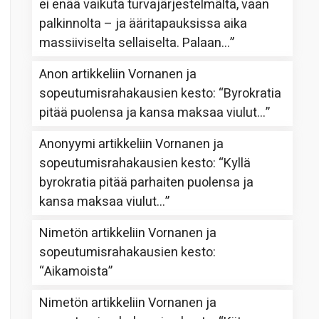
ei enää vaikuta turvajärjestelmältä, vaan
palkinnolta – ja ääritapauksissa aika
massiiviselta sellaiselta. Palaan…
”
Anon
artikkeliin
Vornanen ja
sopeutumisrahakausien kesto
: “
Byrokratia
pitää puolensa ja kansa maksaa viulut…
”
Anonyymi
artikkeliin
Vornanen ja
sopeutumisrahakausien kesto
: “
Kyllä
byrokratia pitää parhaiten puolensa ja
kansa maksaa viulut…
”
Nimetön
artikkeliin
Vornanen ja
sopeutumisrahakausien kesto
:
“
Aikamoista
”
Nimetön
artikkeliin
Vornanen ja