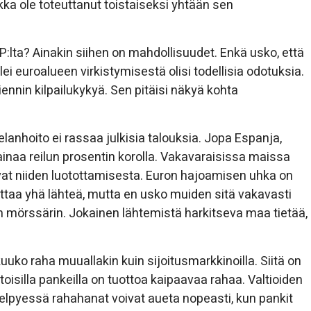
ikka ole toteuttanut toistaiseksi yhtään sen
P:lta? Ainakin siihen on mahdollisuudet. Enkä usko, että
ei euroalueen virkistymisestä olisi todellisia odotuksia.
ennin kilpailukykyä. Sen pitäisi näkyä kohta
lanhoito ei rassaa julkisia talouksia. Jopa Espanja,
ainaa reilun prosentin korolla. Vakavaraisissa maissa
savat niiden luotottamisesta. Euron hajoamisen uhka on
taa yhä lähteä, mutta en usko muiden sitä vakavasti
n mörssärin. Jokainen lähtemistä harkitseva maa tietää,
kuuko raha muuallakin kuin sijoitusmarkkinoilla. Siitä on
oisilla pankeilla on tuottoa kaipaavaa rahaa. Valtioiden
 elpyessä rahahanat voivat aueta nopeasti, kun pankit