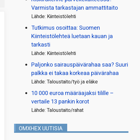
Varmista tarkastajan ammattitaito
Lähde: Kiinteistölehti
Tutkimus osoittaa: Suomen
Kiinteistölehteä luetaan kauan ja
tarkasti
Lähde: Kiinteistölehti
Paljonko sairauspäivä­rahaa saa? Suuri
palkka ei takaa korkeaa päivärahaa
Lähde: Taloustaito/työ ja eläke
10 000 euroa määräajaksi tilille –
vertaile 13 pankin korot
Lähde: Taloustaito/rahat
OMXHEX UUTISIA