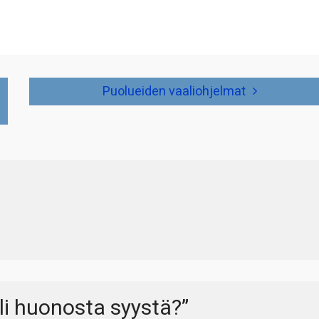
Puolueiden vaaliohjelmat
li huonosta syystä?
”