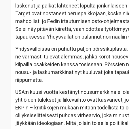
laskenut ja palkat lähteneet lopulta jonkinlaise
Target ovat nostaneet peruspalkkojaan, koska niid
mahdollisti jo Fedin irtautumisen osto-ohjelmasta
Se ei näy pitävän kiirettä, vaan odottaa työttöm
tapauksessa Yhdysvallat on palannut normaaliin
Yhdysvalloissa on puhuttu paljon pörssikuplasta, 
ne varmasti tulevat alemmas, jahka korot nousevat
kilpailla osakkeiden kanssa tosissaan. Pörssien
nousu- ja laskumarkkinat nyt kuuluvat joka tapa
riippumatta.
USA:n kuusi vuotta kestänyt nousumarkkina ei ole n
yhtiöiden tulokset ja liikevaihto ovat kasvaneet, 
EKP:n – kriitikkojen mukaan mitään todellista tal
oli yksiselitteisesti puhdas virhearvio, joka minus
jäykkään ideologiaan. Mitä jollain toisella politiik