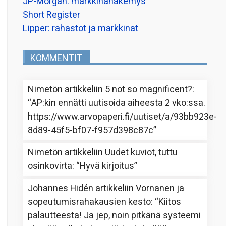
JP-Morgan: markkinanäkemys
Short Register
Lipper: rahastot ja markkinat
KOMMENTIT
Nimetön
artikkeliin
5 not so magnificent?
:
“
AP:kin ennätti uutisoida aiheesta 2 vko:ssa.
https://www.arvopaperi.fi/uutiset/a/93bb923e-
8d89-45f5-bf07-f957d398c87c
”
Nimetön
artikkeliin
Uudet kuviot, tuttu
osinkovirta
: “
Hyvä kirjoitus
”
Johannes Hidén
artikkeliin
Vornanen ja
sopeutumisrahakausien kesto
: “
Kiitos
palautteesta! Ja jep, noin pitkänä systeemi