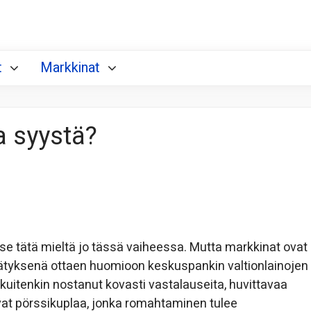
t
Markkinat
a syystä?
n itse tätä mieltä jo tässä vaiheessa. Mutta markkinat ovat
yllätyksenä ottaen huomioon keskuspankin valtionlainojen
kuitenkin nostanut kovasti vastalauseita, huvittavaa
avat pörssikuplaa, jonka romahtaminen tulee