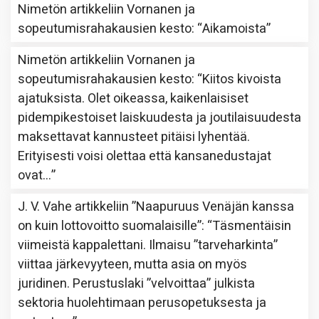
Nimetön
artikkeliin
Vornanen ja
sopeutumisrahakausien kesto
: “
Aikamoista
”
Nimetön
artikkeliin
Vornanen ja
sopeutumisrahakausien kesto
: “
Kiitos kivoista
ajatuksista. Olet oikeassa, kaikenlaisiset
pidempikestoiset laiskuudesta ja joutilaisuudesta
maksettavat kannusteet pitäisi lyhentää.
Erityisesti voisi olettaa että kansanedustajat
ovat…
”
J. V. Vahe
artikkeliin
”Naapuruus Venäjän kanssa
on kuin lottovoitto suomalaisille”
: “
Täsmentäisin
viimeistä kappalettani. Ilmaisu ”tarveharkinta”
viittaa järkevyyteen, mutta asia on myös
juridinen. Perustuslaki ”velvoittaa” julkista
sektoria huolehtimaan perusopetuksesta ja