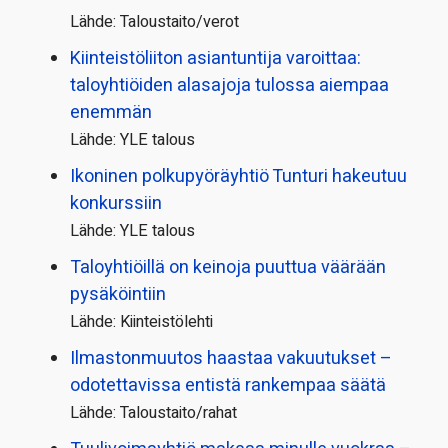
Lähde: Taloustaito/verot
Kiinteistö­liiton asiantuntija varoittaa:
taloyhtiöiden alasajoja tulossa aiempaa
enemmän
Lähde: YLE talous
Ikoninen polkupyörä­yhtiö Tunturi hakeutuu
konkurssiin
Lähde: YLE talous
Taloyhtiöillä on keinoja puuttua väärään
pysäköintiin
Lähde: Kiinteistölehti
Ilmastonmuutos haastaa vakuutukset –
odotettavissa entistä rankempaa säätä
Lähde: Taloustaito/rahat