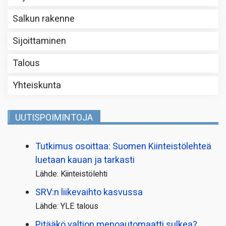
Salkun rakenne
Sijoittaminen
Talous
Yhteiskunta
UUTISPOIMINTOJA
Tutkimus osoittaa: Suomen Kiinteistölehteä
luetaan kauan ja tarkasti
Lähde: Kiinteistölehti
SRV:n liikevaihto kasvussa
Lähde: YLE talous
Pitääkö valtion menoautomaatti sulkea?