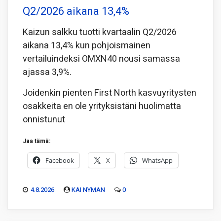
Q2/2026 aikana 13,4%
Kaizun salkku tuotti kvartaalin Q2/2026
aikana 13,4% kun pohjoismainen
vertailuindeksi OMXN40 nousi samassa
ajassa 3,9%.
Joidenkin pienten First North kasvuyritysten
osakkeita en ole yrityksistäni huolimatta
onnistunut
Jaa tämä:
Facebook
X
WhatsApp
4.8.2026
KAI NYMAN
0