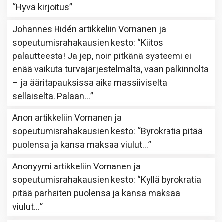
“
Hyvä kirjoitus
”
Johannes Hidén
artikkeliin
Vornanen ja
sopeutumisrahakausien kesto
: “
Kiitos
palautteesta! Ja jep, noin pitkänä systeemi ei
enää vaikuta turvajärjestelmältä, vaan palkinnolta
– ja ääritapauksissa aika massiiviselta
sellaiselta. Palaan…
”
Anon
artikkeliin
Vornanen ja
sopeutumisrahakausien kesto
: “
Byrokratia pitää
puolensa ja kansa maksaa viulut…
”
Anonyymi
artikkeliin
Vornanen ja
sopeutumisrahakausien kesto
: “
Kyllä byrokratia
pitää parhaiten puolensa ja kansa maksaa
viulut…
”