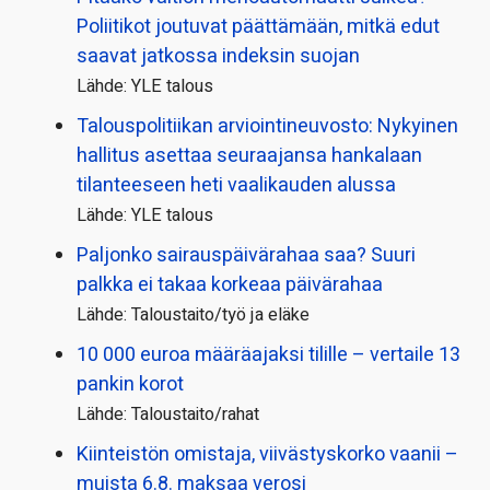
Poliitikot joutuvat päättämään, mitkä edut
saavat jatkossa indeksin suojan
Lähde: YLE talous
Talous­politiikan arviointi­neuvosto: Nykyinen
hallitus asettaa seuraajansa hankalaan
tilanteeseen heti vaalikauden alussa
Lähde: YLE talous
Paljonko sairauspäivä­rahaa saa? Suuri
palkka ei takaa korkeaa päivärahaa
Lähde: Taloustaito/työ ja eläke
10 000 euroa määräajaksi tilille – vertaile 13
pankin korot
Lähde: Taloustaito/rahat
Kiinteistön omistaja, viivästyskorko vaanii –
muista 6.8. maksaa verosi