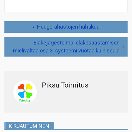
Artikkelien
Hedgerahastojen huhtikuu
selaus
Eläkejärjestelmä: eläkesäästämisen
mielivaltaa osa 3. systeemi vuotaa kuin seula
Piksu Toimitus
KIRJAUTUMINEN