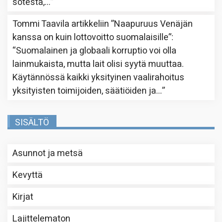
sotesta,…
”
Tommi Taavila
artikkeliin
”Naapuruus Venäjän
kanssa on kuin lottovoitto suomalaisille”
:
“
Suomalainen ja globaali korruptio voi olla
lainmukaista, mutta lait olisi syytä muuttaa.
Käytännössä kaikki yksityinen vaalirahoitus
yksityisten toimijoiden, säätiöiden ja…
”
SISÄLTÖ
Asunnot ja metsä
Kevyttä
Kirjat
Lajittelematon