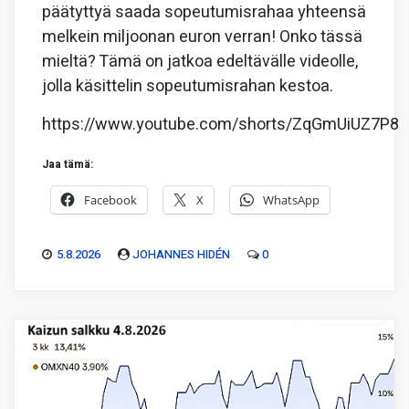
päätyttyä saada sopeutumisrahaa yhteensä
melkein miljoonan euron verran! Onko tässä
mieltä? Tämä on jatkoa edeltävälle videolle,
jolla käsittelin sopeutumisrahan kestoa.
https://www.youtube.com/shorts/ZqGmUiUZ7P8
Jaa tämä:
Facebook
X
WhatsApp
5.8.2026
JOHANNES HIDÉN
0