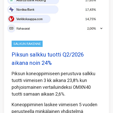
SALKUN RAKENNE
Piksun salkku tuotti Q2/2026
aikana noin 24%
Piksun koneoppimiseen perustuva salkku
tuotti viimeisen 3 kk aikana 23,8% kun
pohjoismainen vertailuindeksi OMXN40
tuotti samaan aikaan 2,6%.
Koneoppiminen laskee viimeisen 5 vuoden
perusteella minkälainen yhdistelmä