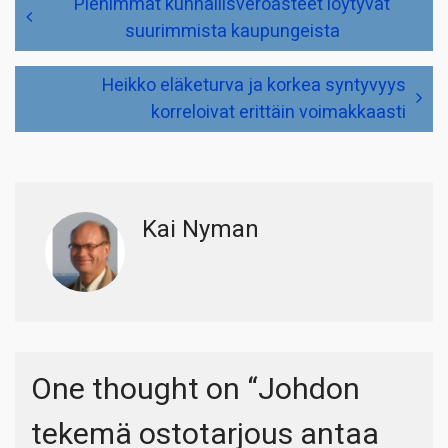
Pienimmät kunnallisveroasteet löytyvät
selaus
suurimmista kaupungeista
Heikko eläketurva ja korkea syntyvyys
korreloivat erittäin voimakkaasti
Kai Nyman
One thought on “
Johdon
tekemä ostotarjous antaa