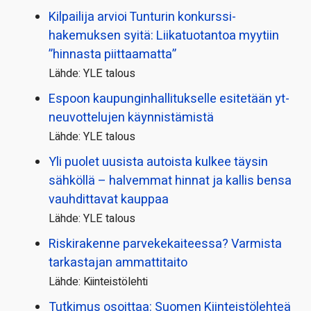
Kilpailija arvioi Tunturin konkurssi­
hakemuksen syitä: Liikatuotantoa myytiin
”hinnasta piittaamatta”
Lähde: YLE talous
Espoon kaupungin­hallitukselle esitetään yt-
neuvottelujen käynnistämistä
Lähde: YLE talous
Yli puolet uusista autoista kulkee täysin
sähköllä – halvemmat hinnat ja kallis bensa
vauhdittavat kauppaa
Lähde: YLE talous
Riskirakenne parvekekaiteessa? Varmista
tarkastajan ammattitaito
Lähde: Kiinteistölehti
Tutkimus osoittaa: Suomen Kiinteistölehteä