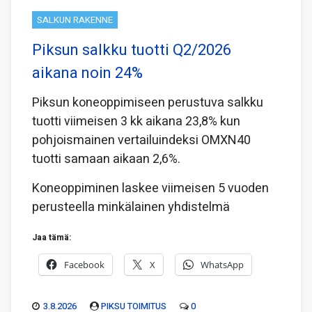
SALKUN RAKENNE
Piksun salkku tuotti Q2/2026
aikana noin 24%
Piksun koneoppimiseen perustuva salkku
tuotti viimeisen 3 kk aikana 23,8% kun
pohjoismainen vertailuindeksi OMXN40
tuotti samaan aikaan 2,6%.
Koneoppiminen laskee viimeisen 5 vuoden
perusteella minkälainen yhdistelmä
Jaa tämä:
Facebook
X
WhatsApp
3.8.2026
PIKSU TOIMITUS
0