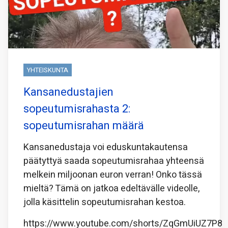
YHTEISKUNTA
Kansanedustajien
sopeutumisrahasta 2:
sopeutumisrahan määrä
Kansanedustaja voi eduskuntakautensa
päätyttyä saada sopeutumisrahaa yhteensä
melkein miljoonan euron verran! Onko tässä
mieltä? Tämä on jatkoa edeltävälle videolle,
jolla käsittelin sopeutumisrahan kestoa.
https://www.youtube.com/shorts/ZqGmUiUZ7P8