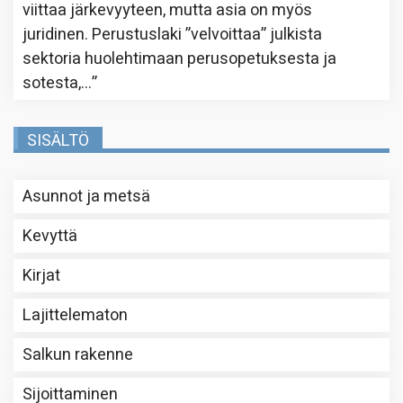
viittaa järkevyyteen, mutta asia on myös
juridinen. Perustuslaki ”velvoittaa” julkista
sektoria huolehtimaan perusopetuksesta ja
sotesta,…
”
SISÄLTÖ
Asunnot ja metsä
Kevyttä
Kirjat
Lajittelematon
Salkun rakenne
Sijoittaminen