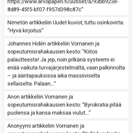
https://www.arvopaperi.fi/uutiset/a/93bb923e-
8d89-45f5-bf07-f957d398c87c
”
Nimetön
artikkeliin
Uudet kuviot, tuttu osinkovirta
:
“
Hyvä kirjoitus
”
Johannes Hidén
artikkeliin
Vornanen ja
sopeutumisrahakausien kesto
: “
Kiitos
palautteesta! Ja jep, noin pitkänä systeemi ei
enää vaikuta turvajärjestelmältä, vaan palkinnolta
– ja ääritapauksissa aika massiiviselta
sellaiselta. Palaan…
”
Anon
artikkeliin
Vornanen ja
sopeutumisrahakausien kesto
: “
Byrokratia pitää
puolensa ja kansa maksaa viulut…
”
Anonyymi
artikkeliin
Vornanen ja