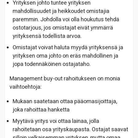
Yrityksen johto tuntee yrityksen
mahdollisuudet ja heikkoudet omistajia
paremmin. Johdolla voi olla houkutus tehdä
ostotarjous, jos omistajat eivät ymmärrä
yrityksensä todellista arvoa.
Omistajat voivat haluta myydä yrityksensä ja
yrityksen oma johto on eräs mahdollinen ja
jopa todennäköinen ostajataho.
Management buy-out rahoitukseen on monia
vaihtoehtoja:
Mukaan saatetaan ottaa pääomasijoittaja,
joka rahoittaa hanketta
Myytävä yritys voi ottaa lainaa, jolla
rahoitetaan osa yrityskaupasta. Ostajat saavat
silloin velkaisemman yrityksen, mutta omaa