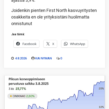
ajassa 3,9%.
Joidenkin pienten First North kasvuyritysten
osakkeita en ole yrityksistäni huolimatta
onnistunut
Jaa tämä:
Facebook
X
WhatsApp
4.8.2026
KAI NYMAN
0