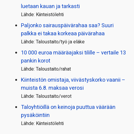
luetaan kauan ja tarkasti
Lähde: Kiinteistölehti
Paljonko sairauspäivä­rahaa saa? Suuri
palkka ei takaa korkeaa päivärahaa
Lähde: Taloustaito/työ ja eläke
10 000 euroa määräajaksi tilille – vertaile 13
pankin korot
Lähde: Taloustaito/rahat
Kiinteistön omistaja, viivästyskorko vaanii –
muista 6.8. maksaa verosi
Lähde: Taloustaito/verot
Taloyhtiöillä on keinoja puuttua väärään
pysäköintiin
Lähde: Kiinteistölehti