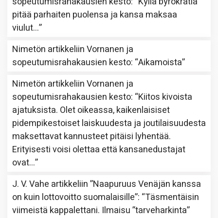
sopeutumisrahakausien kesto
: “
Kyllä byrokratia
pitää parhaiten puolensa ja kansa maksaa
viulut…
”
Nimetön
artikkeliin
Vornanen ja
sopeutumisrahakausien kesto
: “
Aikamoista
”
Nimetön
artikkeliin
Vornanen ja
sopeutumisrahakausien kesto
: “
Kiitos kivoista
ajatuksista. Olet oikeassa, kaikenlaisiset
pidempikestoiset laiskuudesta ja joutilaisuudesta
maksettavat kannusteet pitäisi lyhentää.
Erityisesti voisi olettaa että kansanedustajat
ovat…
”
J. V. Vahe
artikkeliin
”Naapuruus Venäjän kanssa
on kuin lottovoitto suomalaisille”
: “
Täsmentäisin
viimeistä kappalettani. Ilmaisu ”tarveharkinta”