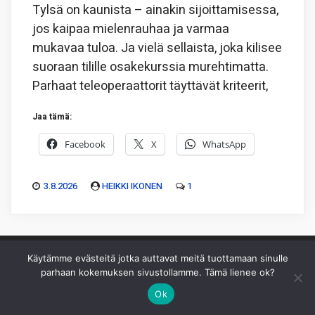
Tylsä on kaunista – ainakin sijoittamisessa,
jos kaipaa mielenrauhaa ja varmaa
mukavaa tuloa. Ja vielä sellaista, joka kilisee
suoraan tilille osakekurssia murehtimatta.
Parhaat teleoperaattorit täyttävät kriteerit,
Jaa tämä:
Facebook
X
WhatsApp
3.8.2026
HEIKKI IKONEN
1
Käytämme evästeitä jotka auttavat meitä tuottamaan sinulle
parhaan kokemuksen sivustollamme. Tämä lienee ok?
Piksu Oy
|
Toimitus
|
Käyttöehdot
|
Mediakortti
Ok