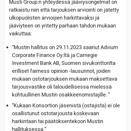
Musti Group:n yhteydessä jääviysongelmat on
ratkaistu niin että tarjouksen arviointi on jätetty
ulkopuolisten arvioijien harkittavaksi ja
jääviyteen on yritetty parhaan tahdon mukaan
vaikuttaa:
”Mustin hallitus on 29.11.2023 saanut Advium
Corporate Finance Oy:ltä ja Carnegie
Investment Bank AB, Suomen sivukonttorilta
erilliset fairness opinion -lausunnot, joiden
mukaan ostotarjouksen mukaan maksettava
tarjousvastike oli taloudellisessa mielessä
kohtuullinen Mustin osakkeenomistajille. ”
”Kukaan Konsortion jäsenistä (ostajista) ei ole
osallistunut ostotarjousta koskevaan
harkintaan tai päätöksentekoon Mustin
hallituksessa.”