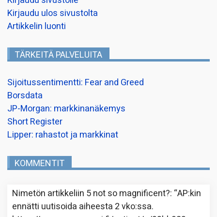
Kirjaudu sivustolle
Kirjaudu ulos sivustolta
Artikkelin luonti
TÄRKEITÄ PALVELUITA
Sijoitussentimentti: Fear and Greed
Borsdata
JP-Morgan: markkinanäkemys
Short Register
Lipper: rahastot ja markkinat
KOMMENTIT
Nimetön
artikkeliin
5 not so magnificent?
: “
AP:kin
ennätti uutisoida aiheesta 2 vko:ssa.