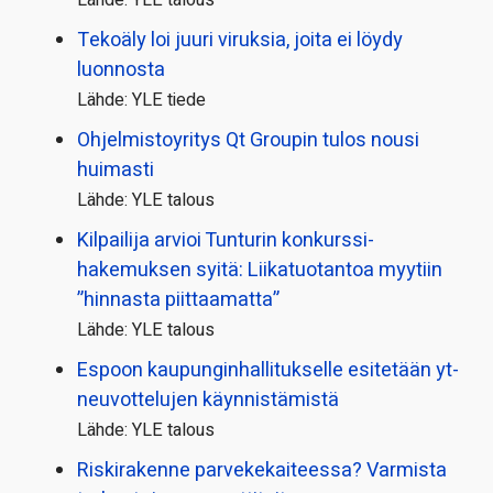
Lähde: YLE talous
Tekoäly loi juuri viruksia, joita ei löydy
luonnosta
Lähde: YLE tiede
Ohjelmistoyritys Qt Groupin tulos nousi
huimasti
Lähde: YLE talous
Kilpailija arvioi Tunturin konkurssi­
hakemuksen syitä: Liikatuotantoa myytiin
”hinnasta piittaamatta”
Lähde: YLE talous
Espoon kaupungin­hallitukselle esitetään yt-
neuvottelujen käynnistämistä
Lähde: YLE talous
Riskirakenne parvekekaiteessa? Varmista