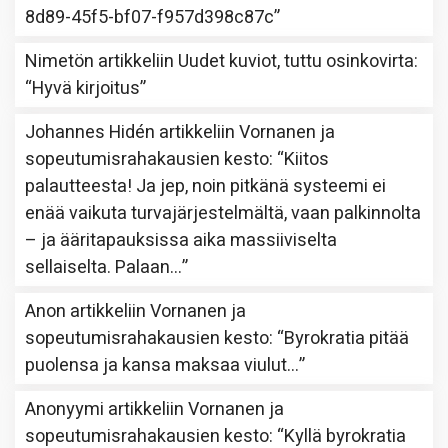
8d89-45f5-bf07-f957d398c87c
”
Nimetön
artikkeliin
Uudet kuviot, tuttu osinkovirta
:
“
Hyvä kirjoitus
”
Johannes Hidén
artikkeliin
Vornanen ja
sopeutumisrahakausien kesto
: “
Kiitos
palautteesta! Ja jep, noin pitkänä systeemi ei
enää vaikuta turvajärjestelmältä, vaan palkinnolta
– ja ääritapauksissa aika massiiviselta
sellaiselta. Palaan…
”
Anon
artikkeliin
Vornanen ja
sopeutumisrahakausien kesto
: “
Byrokratia pitää
puolensa ja kansa maksaa viulut…
”
Anonyymi
artikkeliin
Vornanen ja
sopeutumisrahakausien kesto
: “
Kyllä byrokratia