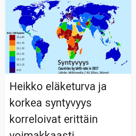
Heikko eläketurva ja
korkea syntyvyys
korreloivat erittäin
voimakkaasti