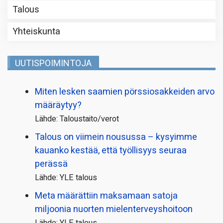
Talous
Yhteiskunta
UUTISPOIMINTOJA
Miten lesken saamien pörssi­osakkeiden arvo
määräytyy?
Lähde: Taloustaito/verot
Talous on viimein nousussa – kysyimme
kauanko kestää, että työllisyys seuraa
perässä
Lähde: YLE talous
Meta määrättiin maksamaan satoja
miljoonia nuorten mielenterveyshoitoon