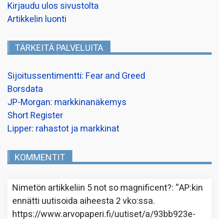
Kirjaudu ulos sivustolta
Artikkelin luonti
TÄRKEITÄ PALVELUITA
Sijoitussentimentti: Fear and Greed
Borsdata
JP-Morgan: markkinanäkemys
Short Register
Lipper: rahastot ja markkinat
KOMMENTIT
Nimetön
artikkeliin
5 not so magnificent?
: “
AP:kin
ennätti uutisoida aiheesta 2 vko:ssa.
https://www.arvopaperi.fi/uutiset/a/93bb923e-