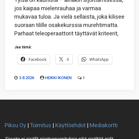
Tylsä on kaunista – ainakin sijoittamisessa,
jos kaipaa mielenrauhaa ja varmaa
mukavaa tuloa. Ja vielä sellaista, joka kilisee
suoraan tilille osakekurssia murehtimatta.
Parhaat teleoperaattorit täyttävät kriteerit,
Jaa tämä:
Facebook
X
WhatsApp
3.8.2026
HEIKKI IKONEN
1
Piksu Oy
|
Toimitus
|
Käyttöehdot
|
Mediakortti
Sivusto ei sisällä sijoitussuosituksia eikä sisältöä pidä