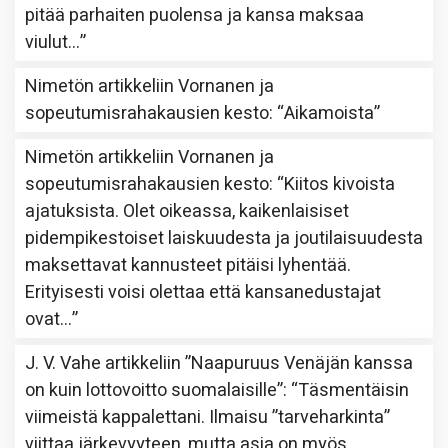
pitää parhaiten puolensa ja kansa maksaa
viulut…
”
Nimetön
artikkeliin
Vornanen ja
sopeutumisrahakausien kesto
: “
Aikamoista
”
Nimetön
artikkeliin
Vornanen ja
sopeutumisrahakausien kesto
: “
Kiitos kivoista
ajatuksista. Olet oikeassa, kaikenlaisiset
pidempikestoiset laiskuudesta ja joutilaisuudesta
maksettavat kannusteet pitäisi lyhentää.
Erityisesti voisi olettaa että kansanedustajat
ovat…
”
J. V. Vahe
artikkeliin
”Naapuruus Venäjän kanssa
on kuin lottovoitto suomalaisille”
: “
Täsmentäisin
viimeistä kappalettani. Ilmaisu ”tarveharkinta”
viittaa järkevyyteen, mutta asia on myös