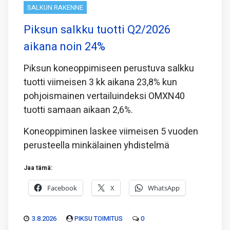
SALKUN RAKENNE
Piksun salkku tuotti Q2/2026
aikana noin 24%
Piksun koneoppimiseen perustuva salkku
tuotti viimeisen 3 kk aikana 23,8% kun
pohjoismainen vertailuindeksi OMXN40
tuotti samaan aikaan 2,6%.
Koneoppiminen laskee viimeisen 5 vuoden
perusteella minkälainen yhdistelmä
Jaa tämä:
Facebook
X
WhatsApp
3.8.2026
PIKSU TOIMITUS
0