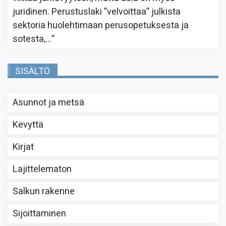
juridinen. Perustuslaki ”velvoittaa” julkista
sektoria huolehtimaan perusopetuksesta ja
sotesta,…
”
SISÄLTÖ
Asunnot ja metsä
Kevyttä
Kirjat
Lajittelematon
Salkun rakenne
Sijoittaminen