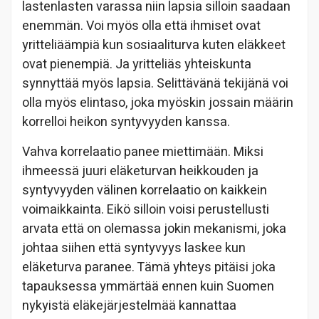
lastenlasten varassa niin lapsia silloin saadaan
enemmän. Voi myös olla että ihmiset ovat
yritteliäämpiä kun sosiaaliturva kuten eläkkeet
ovat pienempiä. Ja yritteliäs yhteiskunta
synnyttää myös lapsia. Selittävänä tekijänä voi
olla myös elintaso, joka myöskin jossain määrin
korrelloi heikon syntyvyyden kanssa.
Vahva korrelaatio panee miettimään. Miksi
ihmeessä juuri eläketurvan heikkouden ja
syntyvyyden välinen korrelaatio on kaikkein
voimaikkainta. Eikö silloin voisi perustellusti
arvata että on olemassa jokin mekanismi, joka
johtaa siihen että syntyvyys laskee kun
eläketurva paranee. Tämä yhteys pitäisi joka
tapauksessa ymmärtää ennen kuin Suomen
nykyistä eläkejärjestelmää kannattaa