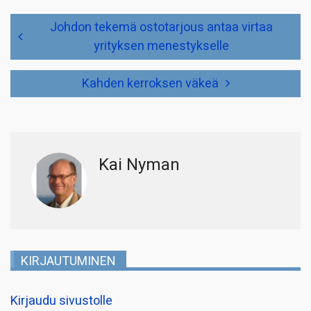
Artikkelien
Johdon tekemä ostotarjous antaa virtaa
selaus
yrityksen menestykselle
Kahden kerroksen väkeä
Kai Nyman
KIRJAUTUMINEN
Kirjaudu sivustolle