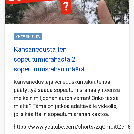
YHTEISKUNTA
Kansanedustajien
sopeutumisrahasta 2:
sopeutumisrahan määrä
Kansanedustaja voi eduskuntakautensa
päätyttyä saada sopeutumisrahaa yhteensä
melkein miljoonan euron verran! Onko tässä
mieltä? Tämä on jatkoa edeltävälle videolle,
jolla käsittelin sopeutumisrahan kestoa.
https://www.youtube.com/shorts/ZqGmUiUZ7P8