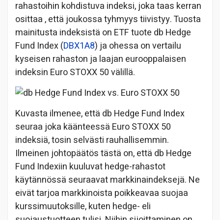
rahastoihin kohdistuva indeksi, joka taas kerran
osittaa , että joukossa tyhmyys tiivistyy. Tuosta
mainitusta indeksistä on ETF tuote db Hedge
Fund Index (
DBX1A8
) ja ohessa on vertailu
kyseisen rahaston ja laajan eurooppalaisen
indeksin Euro STOXX 50 välillä.
Kuvasta ilmenee, että db Hedge Fund Index
seuraa joka käänteessä Euro STOXX 50
indeksiä, tosin selvästi rauhallisemmin.
Ilmeinen johtopäätös tästä on, että db Hedge
Fund Indexiin kuuluvat hedge-rahastot
käytännössä seuraavat markkinaindeksejä. Ne
eivät tarjoa markkinoista poikkeavaa suojaa
kurssimuutoksille, kuten hedge- eli
suojaustuotteen tulisi. Niihin sijoittaminen on