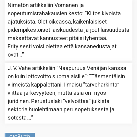
Nimetön
artikkeliin
Vornanen ja
sopeutumisrahakausien kesto
: “
Kiitos kivoista
ajatuksista. Olet oikeassa, kaikenlaisiset
pidempikestoiset laiskuudesta ja joutilaisuudesta
maksettavat kannusteet pitäisi lyhentää.
Erityisesti voisi olettaa että kansanedustajat
ovat…
”
J. V. Vahe
artikkeliin
”Naapuruus Venäjän kanssa
on kuin lottovoitto suomalaisille”
: “
Täsmentäisin
viimeistä kappalettani. Ilmaisu ”tarveharkinta”
viittaa järkevyyteen, mutta asia on myös
juridinen. Perustuslaki ”velvoittaa” julkista
sektoria huolehtimaan perusopetuksesta ja
sotesta,…
”