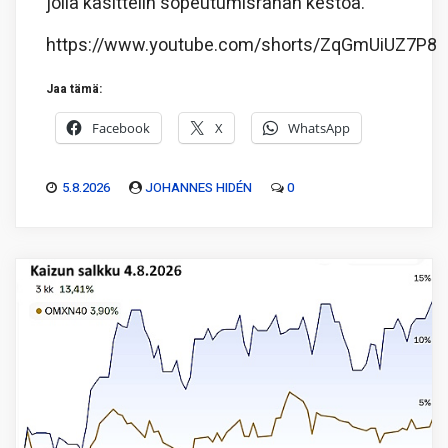
jolla käsittelin sopeutumisrahan kestoa.
https://www.youtube.com/shorts/ZqGmUiUZ7P8
Jaa tämä:
Facebook
X
WhatsApp
5.8.2026
JOHANNES HIDÉN
0