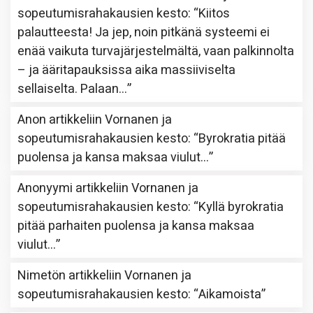
sopeutumisrahakausien kesto
: “
Kiitos
palautteesta! Ja jep, noin pitkänä systeemi ei
enää vaikuta turvajärjestelmältä, vaan palkinnolta
– ja ääritapauksissa aika massiiviselta
sellaiselta. Palaan…
”
Anon
artikkeliin
Vornanen ja
sopeutumisrahakausien kesto
: “
Byrokratia pitää
puolensa ja kansa maksaa viulut…
”
Anonyymi
artikkeliin
Vornanen ja
sopeutumisrahakausien kesto
: “
Kyllä byrokratia
pitää parhaiten puolensa ja kansa maksaa
viulut…
”
Nimetön
artikkeliin
Vornanen ja
sopeutumisrahakausien kesto
: “
Aikamoista
”