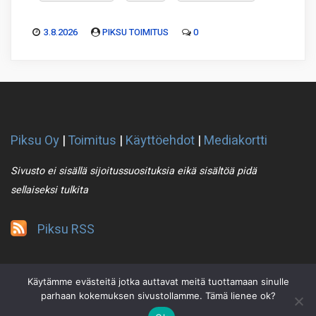
3.8.2026
PIKSU TOIMITUS
0
Piksu Oy
|
Toimitus
|
Käyttöehdot
|
Mediakortti
Sivusto ei sisällä sijoitussuosituksia eikä sisältöä pidä
sellaiseksi tulkita
Piksu RSS
Käytämme evästeitä jotka auttavat meitä tuottamaan sinulle
parhaan kokemuksen sivustollamme. Tämä lienee ok?