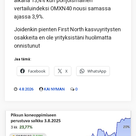
aikana 13,4% kun pohjoismainen
vertailuindeksi OMXN40 nousi samassa
ajassa 3,9%.
Joidenkin pienten First North kasvuyritysten
osakkeita en ole yrityksistäni huolimatta
onnistunut
Jaa tämä:
Facebook
X
WhatsApp
4.8.2026
KAI NYMAN
0