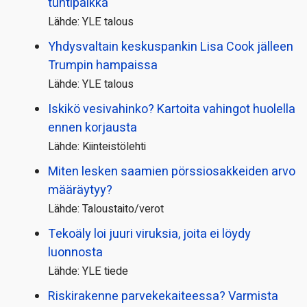
tuntipalkka
Lähde: YLE talous
Yhdysvaltain keskuspankin Lisa Cook jälleen
Trumpin hampaissa
Lähde: YLE talous
Iskikö vesivahinko? Kartoita vahingot huolella
ennen korjausta
Lähde: Kiinteistölehti
Miten lesken saamien pörssi­osakkeiden arvo
määräytyy?
Lähde: Taloustaito/verot
Tekoäly loi juuri viruksia, joita ei löydy
luonnosta
Lähde: YLE tiede
Riskirakenne parvekekaiteessa? Varmista