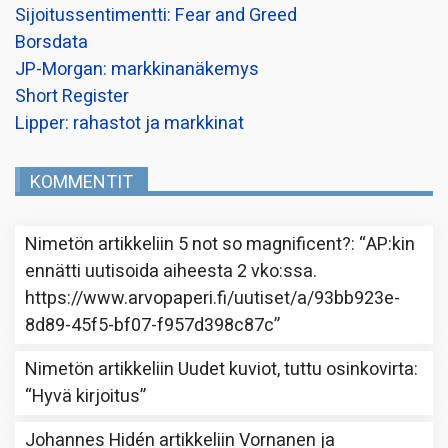
Sijoitussentimentti: Fear and Greed
Borsdata
JP-Morgan: markkinanäkemys
Short Register
Lipper: rahastot ja markkinat
KOMMENTIT
Nimetön
artikkeliin
5 not so magnificent?
: “
AP:kin
ennätti uutisoida aiheesta 2 vko:ssa.
https://www.arvopaperi.fi/uutiset/a/93bb923e-
8d89-45f5-bf07-f957d398c87c
”
Nimetön
artikkeliin
Uudet kuviot, tuttu osinkovirta
:
“
Hyvä kirjoitus
”
Johannes Hidén
artikkeliin
Vornanen ja