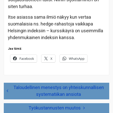
siten turhaa.
Itse asiassa sama ilmiö näkyy kun vertaa
suomalaisia ns. hedge-rahastoja vaikkapa
Helsingin indeksiin – kurssikäyrä on useimmilla
yhdenmukainen indeksin kanssa.
Jaa tämä:
Facebook
X
WhatsApp
Artikkelien
Taloudellinen menestys on yhteiskunnallisen
selaus
systematiikan ansiota
Työkustannusten muutos