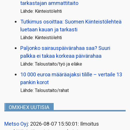
tarkastajan ammattitaito
Lähde: Kiinteistölehti
Tutkimus osoittaa: Suomen Kiinteistölehteä
luetaan kauan ja tarkasti
Lähde: Kiinteistölehti
Paljonko sairauspäivä­rahaa saa? Suuri
palkka ei takaa korkeaa päivärahaa
Lähde: Taloustaito/työ ja eläke
10 000 euroa määräajaksi tilille – vertaile 13
pankin korot
Lähde: Taloustaito/rahat
OMXHEX UUTISIA
Metso Oyj
: 2026-08-07 15:50:01: Ilmoitus