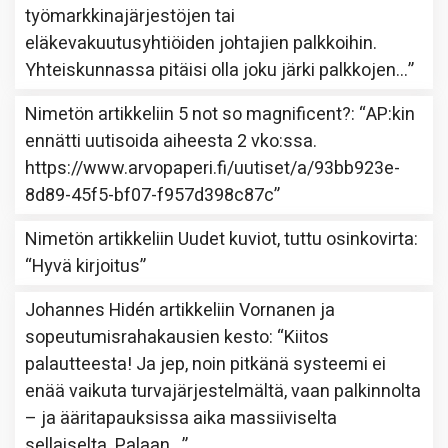
työmarkkinajärjestöjen tai
eläkevakuutusyhtiöiden johtajien palkkoihin.
Yhteiskunnassa pitäisi olla joku järki palkkojen…
”
Nimetön
artikkeliin
5 not so magnificent?
: “
AP:kin
ennätti uutisoida aiheesta 2 vko:ssa.
https://www.arvopaperi.fi/uutiset/a/93bb923e-
8d89-45f5-bf07-f957d398c87c
”
Nimetön
artikkeliin
Uudet kuviot, tuttu osinkovirta
:
“
Hyvä kirjoitus
”
Johannes Hidén
artikkeliin
Vornanen ja
sopeutumisrahakausien kesto
: “
Kiitos
palautteesta! Ja jep, noin pitkänä systeemi ei
enää vaikuta turvajärjestelmältä, vaan palkinnolta
– ja ääritapauksissa aika massiiviselta
sellaiselta. Palaan…
”