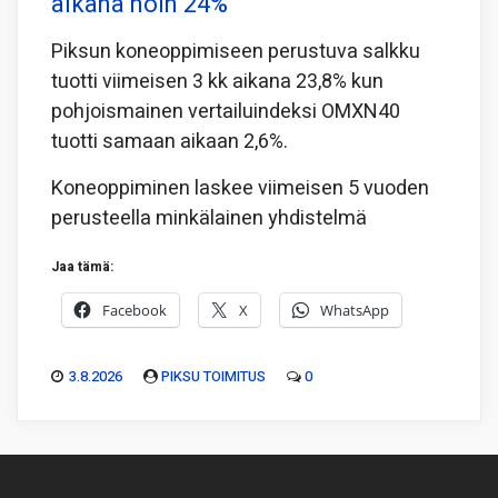
aikana noin 24%
Piksun koneoppimiseen perustuva salkku
tuotti viimeisen 3 kk aikana 23,8% kun
pohjoismainen vertailuindeksi OMXN40
tuotti samaan aikaan 2,6%.
Koneoppiminen laskee viimeisen 5 vuoden
perusteella minkälainen yhdistelmä
Jaa tämä:
Facebook
X
WhatsApp
3.8.2026
PIKSU TOIMITUS
0