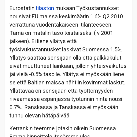
Eurostatin
tilaston
mukaan Työkustannukset
nousivat EU maissa keskimäärin 1.6% Q2.2010
verrattuna vuodentakaiseen tilanteeseen.
Tämä on matalin taso toistaiseksi ( v 2001
jälkeen). Ei liene yllätys että
työsivukustannusket laskivat Suomessa 1.5%,
Yllätys saattaa sensijaan olla että palkkakulut
eivät muuttuneet lainkaan, jolloin yhteisvaikutus
jäi vielä -0.5% tasolle. Yllätys ei myöskään liene
se että Baltian maissa nähtiin kovimmat laskut.
Yllättävää on sensijaan että työttömyyden
riivaamassa espanjassa työtunnin hinta nousi
0.7%. Ranskassa ja Tanskassa ei myöskään
tunnu olevan hätäpäivää.
Kerrankin teemme jotakin oikein Suomessa.
Emme hinnoittele itseämme ulos