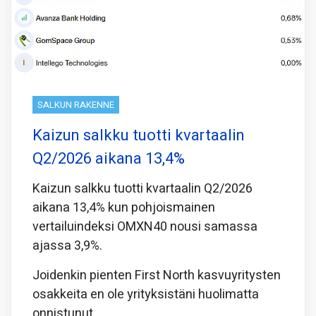
SALKUN RAKENNE
Kaizun salkku tuotti kvartaalin
Q2/2026 aikana 13,4%
Kaizun salkku tuotti kvartaalin Q2/2026
aikana 13,4% kun pohjoismainen
vertailuindeksi OMXN40 nousi samassa
ajassa 3,9%.
Joidenkin pienten First North kasvuyritysten
osakkeita en ole yrityksistäni huolimatta
onnistunut