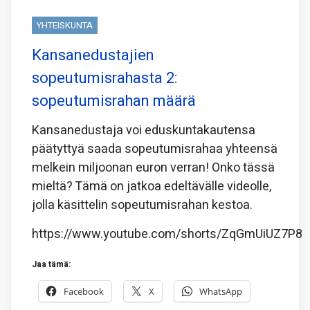
YHTEISKUNTA
Kansanedustajien
sopeutumisrahasta 2:
sopeutumisrahan määrä
Kansanedustaja voi eduskuntakautensa
päätyttyä saada sopeutumisrahaa yhteensä
melkein miljoonan euron verran! Onko tässä
mieltä? Tämä on jatkoa edeltävälle videolle,
jolla käsittelin sopeutumisrahan kestoa.
https://www.youtube.com/shorts/ZqGmUiUZ7P8
Jaa tämä:
Facebook
X
WhatsApp