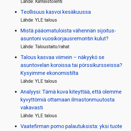
Lähde: Kiinteistölehti
Teollisuus kasvoi kesäkuussa
Lähde: YLE talous
Mistä pääoma­tuloista vähennän sijoitus­
asuntoni vuosikorjaus­remontin kulut?
Lähde: Taloustaito/rahat
Talous kasvaa viimein – näkyykö se
asuntovelan koroissa tai pörssi­kursseissa?
Kysyimme ekonomistilta
Lähde: YLE talous
Analyysi: Tämä kuva kiteyttää, että olemme
kyvyttömiä ottamaan ilmaston­muutosta
vakavasti
Lähde: YLE talous
Vaatefirman pomo palautuksista: yksi tuote