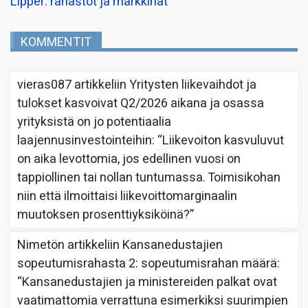
Lipper: rahastot ja markkinat
KOMMENTIT
vieras087
artikkeliin
Yritysten liikevaihdot ja
tulokset kasvoivat Q2/2026 aikana ja osassa
yrityksistä on jo potentiaalia
laajennusinvestointeihin
: “
Liikevoiton kasvuluvut
on aika levottomia, jos edellinen vuosi on
tappiollinen tai nollan tuntumassa. Toimisikohan
niin että ilmoittaisi liikevoittomarginaalin
muutoksen prosenttiyksiköinä?
”
Nimetön
artikkeliin
Kansanedustajien
sopeutumisrahasta 2: sopeutumisrahan määrä
:
“
Kansanedustajien ja ministereiden palkat ovat
vaatimattomia verrattuna esimerkiksi suurimpien