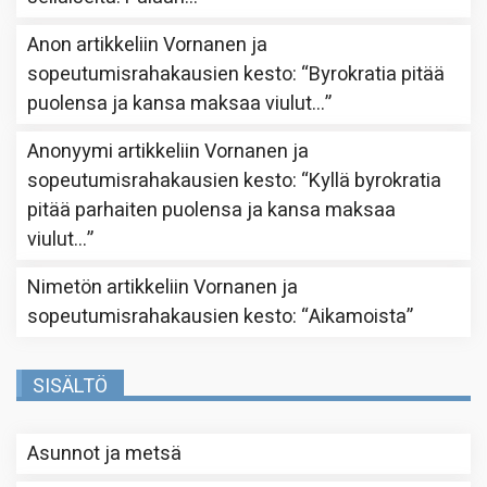
Anon
artikkeliin
Vornanen ja
sopeutumisrahakausien kesto
: “
Byrokratia pitää
puolensa ja kansa maksaa viulut…
”
Anonyymi
artikkeliin
Vornanen ja
sopeutumisrahakausien kesto
: “
Kyllä byrokratia
pitää parhaiten puolensa ja kansa maksaa
viulut…
”
Nimetön
artikkeliin
Vornanen ja
sopeutumisrahakausien kesto
: “
Aikamoista
”
SISÄLTÖ
Asunnot ja metsä