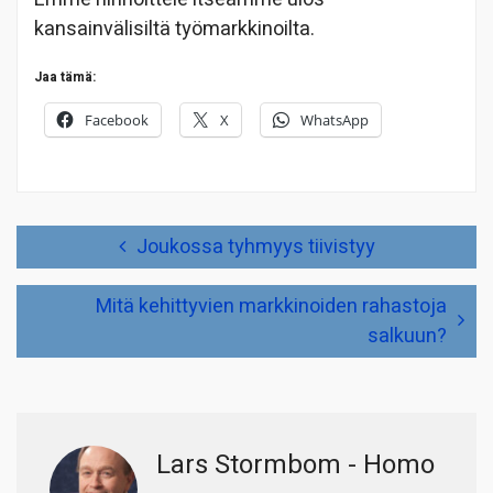
kansainvälisiltä työmarkkinoilta.
Jaa tämä:
Facebook
X
WhatsApp
Artikkelien
Joukossa tyhmyys tiivistyy
selaus
Mitä kehittyvien markkinoiden rahastoja
salkuun?
Lars Stormbom - Homo