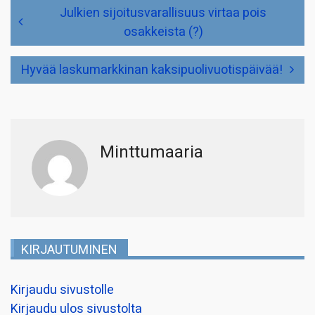
Artikkelien
Julkien sijoitusvarallisuus virtaa pois
selaus
osakkeista (?)
Hyvää laskumarkkinan kaksipuolivuotispäivää!
Minttumaaria
KIRJAUTUMINEN
Kirjaudu sivustolle
Kirjaudu ulos sivustolta