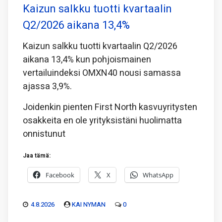
Kaizun salkku tuotti kvartaalin
Q2/2026 aikana 13,4%
Kaizun salkku tuotti kvartaalin Q2/2026
aikana 13,4% kun pohjoismainen
vertailuindeksi OMXN40 nousi samassa
ajassa 3,9%.
Joidenkin pienten First North kasvuyritysten
osakkeita en ole yrityksistäni huolimatta
onnistunut
Jaa tämä:
Facebook
X
WhatsApp
4.8.2026
KAI NYMAN
0