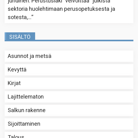
juridinen. Perustuslaki ”velvoittaa” julkista
sektoria huolehtimaan perusopetuksesta ja
sotesta,…
”
SISÄLTÖ
Asunnot ja metsä
Kevyttä
Kirjat
Lajittelematon
Salkun rakenne
Sijoittaminen
Talous