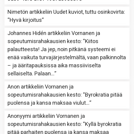
Nimetön
artikkeliin
Uudet kuviot, tuttu osinkovirta
:
“
Hyvä kirjoitus
”
Johannes Hidén
artikkeliin
Vornanen ja
sopeutumisrahakausien kesto
: “
Kiitos
palautteesta! Ja jep, noin pitkänä systeemi ei
enää vaikuta turvajärjestelmältä, vaan palkinnolta
– ja ääritapauksissa aika massiiviselta
sellaiselta. Palaan…
”
Anon
artikkeliin
Vornanen ja
sopeutumisrahakausien kesto
: “
Byrokratia pitää
puolensa ja kansa maksaa viulut…
”
Anonyymi
artikkeliin
Vornanen ja
sopeutumisrahakausien kesto
: “
Kyllä byrokratia
pitää parhaiten puolensa ja kansa maksaa