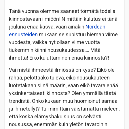
Tänä vuonna olemme saaneet törmätä todella
kiinnostavaan ilmiöön! Nimittäin kulutus ei tänä
jouluna enää kasva, vaan ainakin
Nordean
ennusteiden
mukaan se supistuu hieman viime
vuodesta, vaikka nyt ollaan viime vuotta
tiukemmin kiinni nousukaudessa…. Mitä
ihmettä! Eikö kuluttaminen enää kiinnosta?!
Vai mistä ihmeestä ilmiössä on kyse? Eikö ole
rahaa, pelottaako tuleva, eikö nousukauteen
luotetakaan siinä määrin, vaan eikö tavara enää
yksinkertaisesti kiinnosta? Olen ymmällä tästä
trendistä. Onko kukaan muu huomioinut samaa
ja ihmetellyt? Tuli nimittäin väistämättä mieleen,
että koska elämyshakuisuus on selvästi
nousussa, enemmän kuin yletön tavaroihin