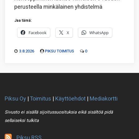
perusteella minkälainen yhdistelmä
Jaa tämä:
Facebook
X
WhatsApp
3.8.2026
PIKSU TOIMITUS
0
Piksu Oy
|
Toimitus
|
Käyttöehdot
|
Mediakortti
Sivusto ei sisällä sijoitussuosituksia eikä sisältöä pidä
sellaiseksi tulkita
Piksu RSS