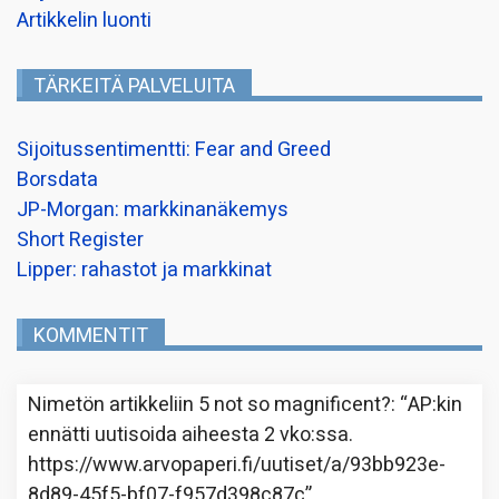
Artikkelin luonti
TÄRKEITÄ PALVELUITA
Sijoitussentimentti: Fear and Greed
Borsdata
JP-Morgan: markkinanäkemys
Short Register
Lipper: rahastot ja markkinat
KOMMENTIT
Nimetön
artikkeliin
5 not so magnificent?
: “
AP:kin
ennätti uutisoida aiheesta 2 vko:ssa.
https://www.arvopaperi.fi/uutiset/a/93bb923e-
8d89-45f5-bf07-f957d398c87c
”