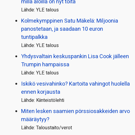
millä aloilla on nyt töitä
Lähde: YLE talous
Kolmekymppinen Satu Mäkelä: Miljoonia
panostetaan, ja saadaan 10 euron
tuntipalkka
Lähde: YLE talous
Yhdysvaltain keskuspankin Lisa Cook jälleen
Trumpin hampaissa
Lähde: YLE talous
Iskikö vesivahinko? Kartoita vahingot huolella
ennen korjausta
Lähde: Kiinteistölehti
Miten lesken saamien pörssi­osakkeiden arvo
määräytyy?
Lähde: Taloustaito/verot