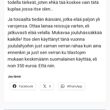
todella tärkeät, joten ehkä tää koskee vain tätä
kuplaa jossa itse olen…
Ja toisaalta tiedän ikäisiäni, jotka elää paljon yli
varojensa. Ottaa lainaa reissuja varten, eli
jatkuvasti elää velalla. Mukavaa jouluhässäkkää
kaikille! Itse olen käyttänyt tänä vuonna
joululahjoihin just saman verran rahaa kuin aina
ennenkin ja just sen verran ku tilastojen
mukaan keskimäärin suomalainen käyttää, eli
noin 350 euroa. Että niin.
Jaa tämä:
Facebook
X
WhatsApp