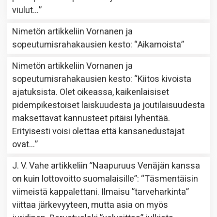
viulut…
”
Nimetön
artikkeliin
Vornanen ja
sopeutumisrahakausien kesto
: “
Aikamoista
”
Nimetön
artikkeliin
Vornanen ja
sopeutumisrahakausien kesto
: “
Kiitos kivoista
ajatuksista. Olet oikeassa, kaikenlaisiset
pidempikestoiset laiskuudesta ja joutilaisuudesta
maksettavat kannusteet pitäisi lyhentää.
Erityisesti voisi olettaa että kansanedustajat
ovat…
”
J. V. Vahe
artikkeliin
”Naapuruus Venäjän kanssa
on kuin lottovoitto suomalaisille”
: “
Täsmentäisin
viimeistä kappalettani. Ilmaisu ”tarveharkinta”
viittaa järkevyyteen, mutta asia on myös