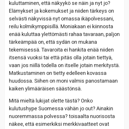
kuluttaminen, että näkyykö se näin ja nyt jo?
Elämykset ja kokemukset ja niiden tärkeys on
selvästi näkyvissä nyt omassa ikäpolvessani,
reilu kolmikymppisillä. Moniakaan ei kiinnosta
enää kuluttaa ylettömästi rahaa tavaraan, paljon
tärkeämpää on, että sydän on mukana
tekemisessä. Tavaroita ei hankita enää niiden
itsensä vuoksi tai että pitäs olla jotain tiettyä,
vaan jos niillä todella on itselle jotain merkitystä.
Matkustaminen on tietty edelleen kovassa
huudossa. Siihen on moni valmis panostamaan
kaiken ylimääräisen säästönsä.
Mitä mieltä lukijat olette tästä? Onko
kulutushype Suomessa vähän jo out? Ainakin
nuoremmassa polvessa? toisaalta nuorisosta
näkee, että esimerkiksi merkkivaatteet ovat