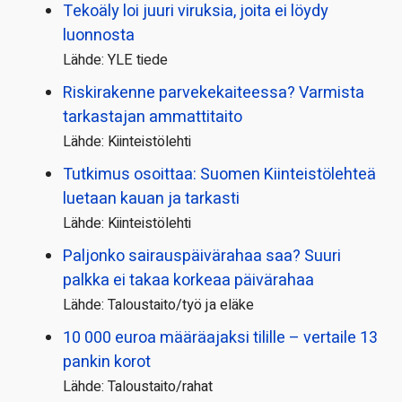
Tekoäly loi juuri viruksia, joita ei löydy
luonnosta
Lähde: YLE tiede
Riskirakenne parvekekaiteessa? Varmista
tarkastajan ammattitaito
Lähde: Kiinteistölehti
Tutkimus osoittaa: Suomen Kiinteistölehteä
luetaan kauan ja tarkasti
Lähde: Kiinteistölehti
Paljonko sairauspäivä­rahaa saa? Suuri
palkka ei takaa korkeaa päivärahaa
Lähde: Taloustaito/työ ja eläke
10 000 euroa määräajaksi tilille – vertaile 13
pankin korot
Lähde: Taloustaito/rahat