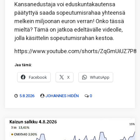
Kansanedustaja voi eduskuntakautensa
päätyttyä saada sopeutumisrahaa yhteensä
melkein miljoonan euron verran! Onko tässä
mieltä? Tämä on jatkoa edeltävälle videolle,
jolla käsittelin sopeutumisrahan kestoa.
https://www.youtube.com/shorts/ZqGmUiUZ7P8
Jaa tämä:
Facebook
X
WhatsApp
5.8.2026
JOHANNES HIDÉN
0