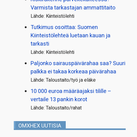
Varmista tarkastajan ammattitaito
Lähde: Kiinteistölehti
Tutkimus osoittaa: Suomen
Kiinteistölehteä luetaan kauan ja
tarkasti
Lähde: Kiinteistölehti
Paljonko sairauspäivä­rahaa saa? Suuri
palkka ei takaa korkeaa päivärahaa
Lähde: Taloustaito/työ ja eläke
10 000 euroa määräajaksi tilille –
vertaile 13 pankin korot
Lähde: Taloustaito/rahat
OMXHEX UUTISIA