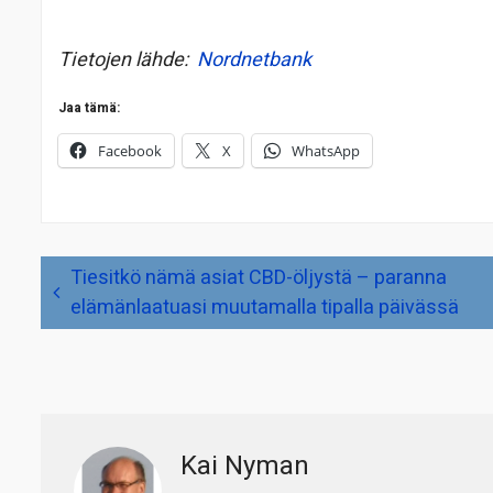
Tietojen lähde:
Nordnetbank
Jaa tämä:
Facebook
X
WhatsApp
Artikkelien
Tiesitkö nämä asiat CBD-öljystä – paranna
selaus
elämänlaatuasi muutamalla tipalla päivässä
Kai Nyman