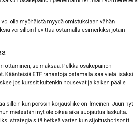
sä salkun osakepainon pienentäminen. Näin voi menetellä
oin voi olla myöhäistä myydä omistuksiaan vähän
ia voi silloin lievittää ostamalla esimerkiksi jotain
aa
en ottaminen, se maksaa. Pelkkä osakepainon
. Käänteisiä ETF rahastoja ostamalla saa vielä lisäksi
kee jos kurssit kuitenkin nousevat ja kaiken päälle
 silloin kun pörssin korjausliike on ilmeinen. Juuri nyt
nun mielestäni nyt ole oikea aika suojautua laskulta.
si strategia sitä hetkeä varten kun sijoitushorisontti