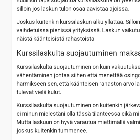
Edullisin tapa suojautua kurssilaskulta on yleen
silloin jos laskun tulon osaa aavistaa ajoissa.
Joskus kuitenkin kurssilaskun alku yllättää. Sill
vaihdetuissa pienissä yrityksissä. Laskun vaikutuks
näistä käänteisistä rahastoista.
Kurssilaskulta suojautuminen maks
Kurssilaskulta suojautuminen on kuin vakuutuks
vähentäminen johtaa siihen että menettää osingot
harmikseen sen, että käänteisen rahaston arvo las
tulevat vielä kulut.
Kurssilaskulta suojautuminen on kuitenkin järkevää
ei minun mielestäni olla tässä tilanteessa eikä mi
Mutta laskuun on hyvä varautua miettimällä valmiik
joskus kuitenkin tummenee.