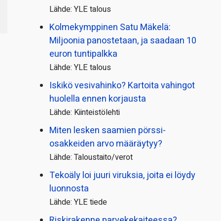
Lähde: YLE talous
Kolmekymppinen Satu Mäkelä:
Miljoonia panostetaan, ja saadaan 10
euron tuntipalkka
Lähde: YLE talous
Iskikö vesivahinko? Kartoita vahingot
huolella ennen korjausta
Lähde: Kiinteistölehti
Miten lesken saamien pörssi­
osakkeiden arvo määräytyy?
Lähde: Taloustaito/verot
Tekoäly loi juuri viruksia, joita ei löydy
luonnosta
Lähde: YLE tiede
Riskirakenne parvekekaiteessa?