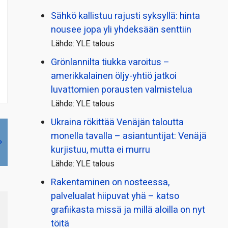
Sähkö kallistuu rajusti syksyllä: hinta
nousee jopa yli yhdeksään senttiin
Lähde: YLE talous
Grönlannilta tiukka varoitus –
amerikkalainen öljy-yhtiö jatkoi
luvattomien porausten valmistelua
Lähde: YLE talous
Ukraina rökittää Venäjän taloutta
monella tavalla – asiantuntijat: Venäjä
kurjistuu, mutta ei murru
Lähde: YLE talous
Rakentaminen on nosteessa,
palvelualat hiipuvat yhä – katso
grafiikasta missä ja millä aloilla on nyt
töitä