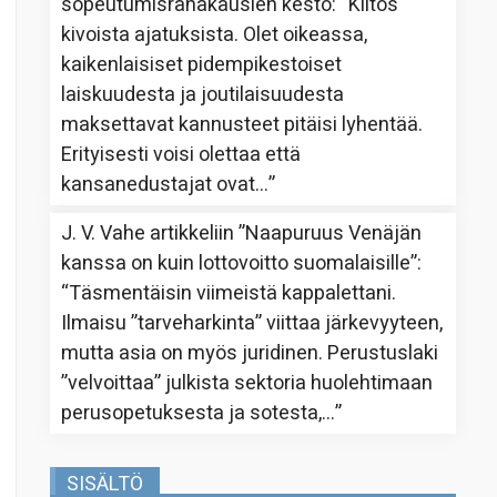
sopeutumisrahakausien kesto
: “
Kiitos
kivoista ajatuksista. Olet oikeassa,
kaikenlaisiset pidempikestoiset
laiskuudesta ja joutilaisuudesta
maksettavat kannusteet pitäisi lyhentää.
Erityisesti voisi olettaa että
kansanedustajat ovat…
”
J. V. Vahe
artikkeliin
”Naapuruus Venäjän
kanssa on kuin lottovoitto suomalaisille”
:
“
Täsmentäisin viimeistä kappalettani.
Ilmaisu ”tarveharkinta” viittaa järkevyyteen,
mutta asia on myös juridinen. Perustuslaki
”velvoittaa” julkista sektoria huolehtimaan
perusopetuksesta ja sotesta,…
”
SISÄLTÖ