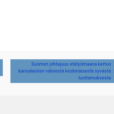
Suomen johtajuus etätyömaana kertoo
kansalaisten välisestä keskinäisestä syvästä
luottamuksesta