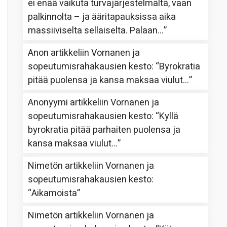
ei enää vaikuta turvajärjestelmältä, vaan
palkinnolta – ja ääritapauksissa aika
massiiviselta sellaiselta. Palaan…
”
Anon
artikkeliin
Vornanen ja
sopeutumisrahakausien kesto
: “
Byrokratia
pitää puolensa ja kansa maksaa viulut…
”
Anonyymi
artikkeliin
Vornanen ja
sopeutumisrahakausien kesto
: “
Kyllä
byrokratia pitää parhaiten puolensa ja
kansa maksaa viulut…
”
Nimetön
artikkeliin
Vornanen ja
sopeutumisrahakausien kesto
:
“
Aikamoista
”
Nimetön
artikkeliin
Vornanen ja