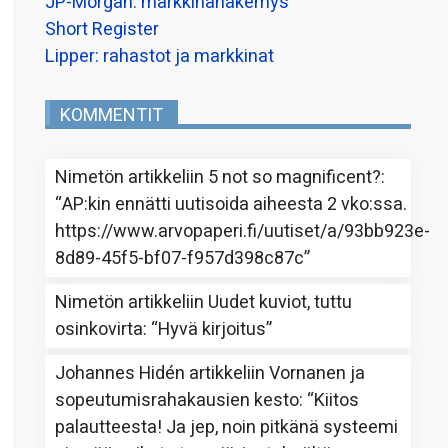
JP-Morgan: markkinanäkemys
Short Register
Lipper: rahastot ja markkinat
KOMMENTIT
Nimetön
artikkeliin
5 not so magnificent?
:
“
AP:kin ennätti uutisoida aiheesta 2 vko:ssa.
https://www.arvopaperi.fi/uutiset/a/93bb923e-
8d89-45f5-bf07-f957d398c87c
”
Nimetön
artikkeliin
Uudet kuviot, tuttu
osinkovirta
: “
Hyvä kirjoitus
”
Johannes Hidén
artikkeliin
Vornanen ja
sopeutumisrahakausien kesto
: “
Kiitos
palautteesta! Ja jep, noin pitkänä systeemi