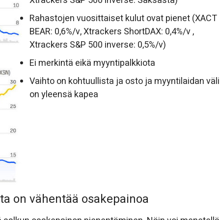
Xtrackers S&P 500 inverse: Saksasta)
Rahastojen vuosittaiset kulut ovat pienet (XACT
BEAR: 0,6%/v, Xtrackers ShortDAX: 0,4%/v ,
Xtrackers S&P 500 inverse: 0,5%/v)
Ei merkintä eikä myyntipalkkiota
Vaihto on kohtuullista ja osto ja myyntilaidan väli
on yleensä kapea
ulta on vähentää osakepainoa