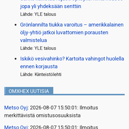
jopa yli yhdeksään senttiin
Lähde: YLE talous
Grönlannilta tiukka varoitus – amerikkalainen
öljy-yhtiö jatkoi luvattomien porausten
valmistelua
Lähde: YLE talous
Iskikö vesivahinko? Kartoita vahingot huolella
ennen korjausta
Lähde: Kiinteistölehti
OMXHEX UUTISIA
Metso Oyj
: 2026-08-07 15:50:01: Ilmoitus
merkittävistä omistusosuuksista
Metso Oyj
: 2026-08-07 15:50:01: Ilmoitus