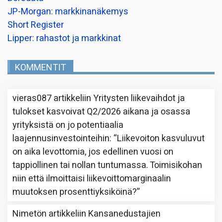
JP-Morgan: markkinanäkemys
Short Register
Lipper: rahastot ja markkinat
KOMMENTIT
vieras087
artikkeliin
Yritysten liikevaihdot ja
tulokset kasvoivat Q2/2026 aikana ja osassa
yrityksistä on jo potentiaalia
laajennusinvestointeihin
: “
Liikevoiton kasvuluvut
on aika levottomia, jos edellinen vuosi on
tappiollinen tai nollan tuntumassa. Toimisikohan
niin että ilmoittaisi liikevoittomarginaalin
muutoksen prosenttiyksiköinä?
”
Nimetön
artikkeliin
Kansanedustajien