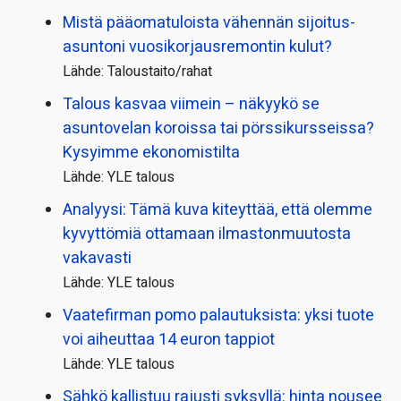
Mistä pääoma­tuloista vähennän sijoitus­
asuntoni vuosikorjaus­remontin kulut?
Lähde: Taloustaito/rahat
Talous kasvaa viimein – näkyykö se
asuntovelan koroissa tai pörssi­kursseissa?
Kysyimme ekonomistilta
Lähde: YLE talous
Analyysi: Tämä kuva kiteyttää, että olemme
kyvyttömiä ottamaan ilmaston­muutosta
vakavasti
Lähde: YLE talous
Vaatefirman pomo palautuksista: yksi tuote
voi aiheuttaa 14 euron tappiot
Lähde: YLE talous
Sähkö kallistuu rajusti syksyllä: hinta nousee