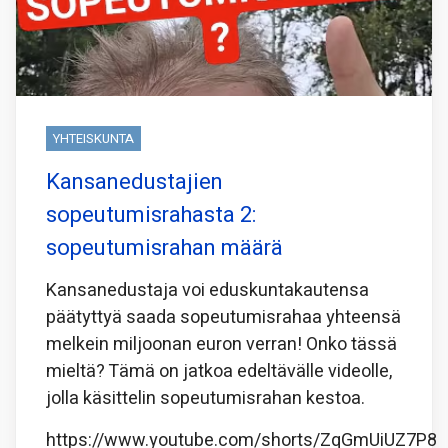
YHTEISKUNTA
Kansanedustajien
sopeutumisrahasta 2:
sopeutumisrahan määrä
Kansanedustaja voi eduskuntakautensa
päätyttyä saada sopeutumisrahaa yhteensä
melkein miljoonan euron verran! Onko tässä
mieltä? Tämä on jatkoa edeltävälle videolle,
jolla käsittelin sopeutumisrahan kestoa.
https://www.youtube.com/shorts/ZqGmUiUZ7P8