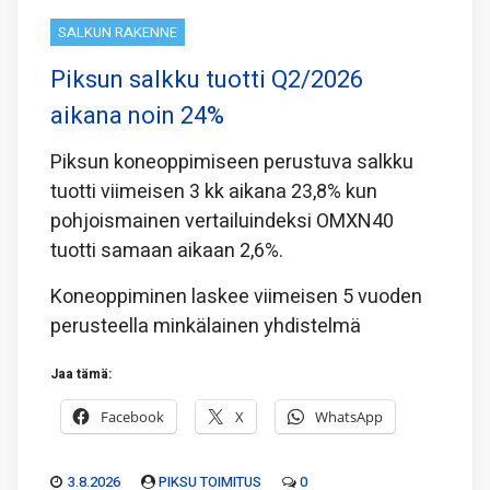
SALKUN RAKENNE
Piksun salkku tuotti Q2/2026
aikana noin 24%
Piksun koneoppimiseen perustuva salkku
tuotti viimeisen 3 kk aikana 23,8% kun
pohjoismainen vertailuindeksi OMXN40
tuotti samaan aikaan 2,6%.
Koneoppiminen laskee viimeisen 5 vuoden
perusteella minkälainen yhdistelmä
Jaa tämä:
Facebook
X
WhatsApp
3.8.2026
PIKSU TOIMITUS
0