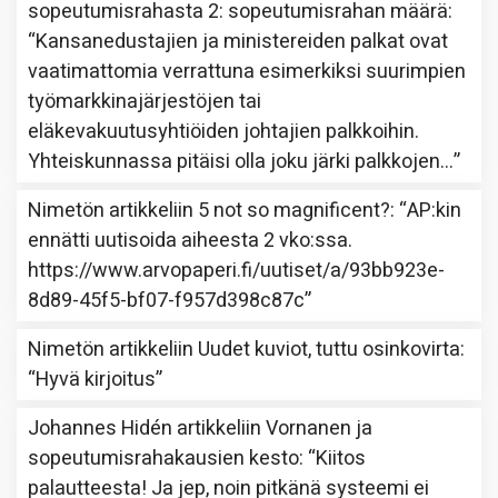
sopeutumisrahasta 2: sopeutumisrahan määrä
:
“
Kansanedustajien ja ministereiden palkat ovat
vaatimattomia verrattuna esimerkiksi suurimpien
työmarkkinajärjestöjen tai
eläkevakuutusyhtiöiden johtajien palkkoihin.
Yhteiskunnassa pitäisi olla joku järki palkkojen…
”
Nimetön
artikkeliin
5 not so magnificent?
: “
AP:kin
ennätti uutisoida aiheesta 2 vko:ssa.
https://www.arvopaperi.fi/uutiset/a/93bb923e-
8d89-45f5-bf07-f957d398c87c
”
Nimetön
artikkeliin
Uudet kuviot, tuttu osinkovirta
:
“
Hyvä kirjoitus
”
Johannes Hidén
artikkeliin
Vornanen ja
sopeutumisrahakausien kesto
: “
Kiitos
palautteesta! Ja jep, noin pitkänä systeemi ei