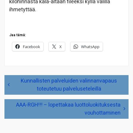
kilohinnasta kala-altaan fileeksi kyllä välillä
ihmetyttää.
Jaa tämä:
Facebook
X
WhatsApp
Artikkelien
Kunnallisten palveluiden valinnanvapaus
selaus
toteutetuu palveluseteleillä
AAA-RGH!!! – lopettakaa luottoluokituksesta
vouhottaminen