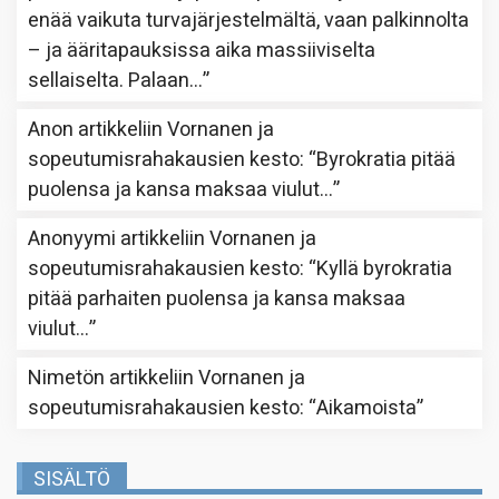
enää vaikuta turvajärjestelmältä, vaan palkinnolta
– ja ääritapauksissa aika massiiviselta
sellaiselta. Palaan…
”
Anon
artikkeliin
Vornanen ja
sopeutumisrahakausien kesto
: “
Byrokratia pitää
puolensa ja kansa maksaa viulut…
”
Anonyymi
artikkeliin
Vornanen ja
sopeutumisrahakausien kesto
: “
Kyllä byrokratia
pitää parhaiten puolensa ja kansa maksaa
viulut…
”
Nimetön
artikkeliin
Vornanen ja
sopeutumisrahakausien kesto
: “
Aikamoista
”
SISÄLTÖ