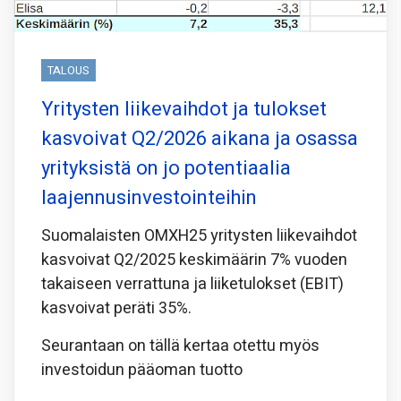
TALOUS
Yritysten liikevaihdot ja tulokset
kasvoivat Q2/2026 aikana ja osassa
yrityksistä on jo potentiaalia
laajennusinvestointeihin
Suomalaisten OMXH25 yritysten liikevaihdot
kasvoivat Q2/2025 keskimäärin 7% vuoden
takaiseen verrattuna ja liiketulokset (EBIT)
kasvoivat peräti 35%.
Seurantaan on tällä kertaa otettu myös
investoidun pääoman tuotto