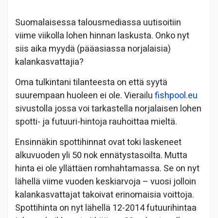
Suomalaisessa talousmediassa uutisoitiin
viime viikolla lohen hinnan laskusta. Onko nyt
siis aika myydä (pääasiassa norjalaisia)
kalankasvattajia?
Oma tulkintani tilanteesta on että syytä
suurempaan huoleen ei ole. Vierailu
fishpool.eu
sivustolla jossa voi tarkastella norjalaisen lohen
spotti- ja futuuri-hintoja rauhoittaa mieltä.
Ensinnäkin spottihinnat ovat toki laskeneet
alkuvuoden yli 50 nok ennätystasoilta. Mutta
hinta ei ole yllättäen romhahtamassa. Se on nyt
lähellä viime vuoden keskiarvoja – vuosi jolloin
kalankasvattajat takoivat erinomaisia voittoja.
Spottihinta on nyt lähellä 12-2014 futuurihintaa