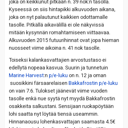
joka on keikkunut pitkään n. 39 nok:n tasolla.
Kyseessä on siis hintapikki alkuvuoden aikana,
joka on nyt palautunut kaikkien odottamalle
tasolle. Pitkällä aikavälillä ei ole näkyvissä
mitään kysynnän romahtamiseen viittaavaa.
Alkuvuoden 2015 futuurihinnat ovat jopa hieman
nuosseet viime aikoina n. 41 nok tasolle.
Toiseksi kalankasvattajien arvostustaso ei
edellytä nopeaa kasvua. Suurin ja tunnetuin
Marine Harvest
:n
p/e-luku
on n. 12 ja oman
suosikkini färsaarelaisen
Bakkafrostin
p/e-luku
on vain 7.6. Tulokset jäänevät viime vuoden
tasolle enkä nue syytä nyt myydä Bakkafrostin
osakkeita salkustani. Sensijaan ruokapöytään
lohi saatta nyt löytää tiensä useammin.
Hinnanaousu lohenkasvattajan saamasta 4.5€