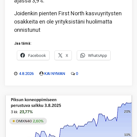
ajassa 3,9%.
Joidenkin pienten First North kasvuyritysten
osakkeita en ole yrityksistäni huolimatta
onnistunut
Jaa tämä:
Facebook
X
WhatsApp
4.8.2026
KAI NYMAN
0