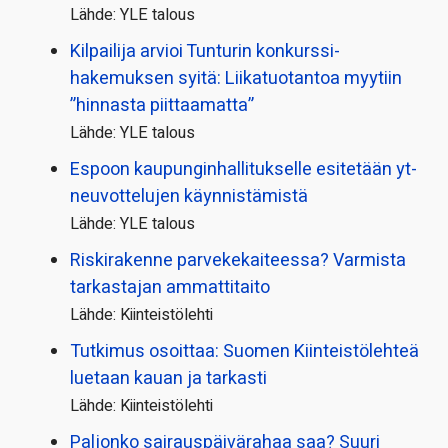
Lähde: YLE talous
Kilpailija arvioi Tunturin konkurssi­
hakemuksen syitä: Liikatuotantoa myytiin
”hinnasta piittaamatta”
Lähde: YLE talous
Espoon kaupungin­hallitukselle esitetään yt-
neuvottelujen käynnistämistä
Lähde: YLE talous
Riskirakenne parvekekaiteessa? Varmista
tarkastajan ammattitaito
Lähde: Kiinteistölehti
Tutkimus osoittaa: Suomen Kiinteistölehteä
luetaan kauan ja tarkasti
Lähde: Kiinteistölehti
Paljonko sairauspäivä­rahaa saa? Suuri