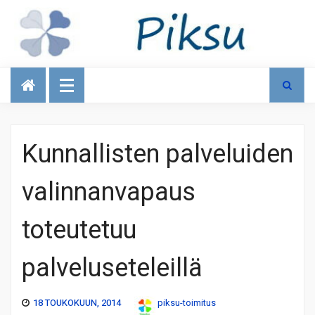
Talous
Kunnallisten palveluiden
valinnanvapaus
toteutetuu
palveluseteleillä
18 TOUKOKUUN, 2014
piksu-toimitus