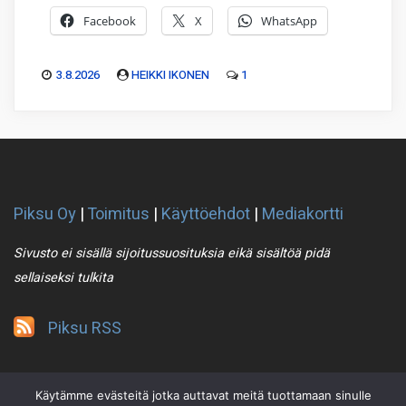
Facebook
X
WhatsApp
3.8.2026
HEIKKI IKONEN
1
Piksu Oy
|
Toimitus
|
Käyttöehdot
|
Mediakortti
Sivusto ei sisällä sijoitussuosituksia eikä sisältöä pidä
sellaiseksi tulkita
Piksu RSS
Käytämme evästeitä jotka auttavat meitä tuottamaan sinulle