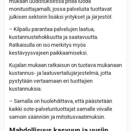
mukaan uudistuksessa pitää luoda
monituottajamalli, jossa palveluita tuottavat
julkisen sektorin lisäksi yritykset ja järjestöt.
– Kilpailu parantaa palvelujen laatua,
kustannustehokkuutta ja saatavuutta.
Ratkaisulla on iso merkitys myös
kestävyysvajeen paikkaamiseksi.
Kujalan mukaan ratkaisun on tuotava mukanaan
kustannus- ja laatuvertailujärjestelmä, jotta
pystytään vertaamaan eri tuottajien
kustannuksia.
– Samalla on huolehdittava, että päästetään
kaikki sote-palveluntuottajat samalle viivalle
samoin säännöin ja mitoitusvaatimuksin.
Mahdollisuus kasvuun ja uusiin