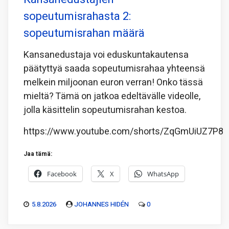
sopeutumisrahasta 2:
sopeutumisrahan määrä
Kansanedustaja voi eduskuntakautensa
päätyttyä saada sopeutumisrahaa yhteensä
melkein miljoonan euron verran! Onko tässä
mieltä? Tämä on jatkoa edeltävälle videolle,
jolla käsittelin sopeutumisrahan kestoa.
https://www.youtube.com/shorts/ZqGmUiUZ7P8
Jaa tämä:
Facebook
X
WhatsApp
5.8.2026
JOHANNES HIDÉN
0