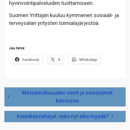
hyvinvointipalveluiden tuottamiseen.
Suomen Yrittäjiin kuuluu kymmenen sosiaali- ja
terveysalan yritysten toimialajärjestöä.
Jaa tämä:
Facebook
X
WhatsApp
Artikkelien
Metsäteollisuuden vienti ja investoinnit
selaus
kasvussa
Kalankasvattajat: onko nyt aika myydä?