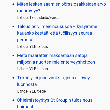
Miten lesken saamien pörssi­osakkeiden arvo
määräytyy?
Lähde: Taloustaito/verot
Talous on viimein nousussa – kysyimme
kauanko kestää, että työllisyys seuraa
perässä
Lähde: YLE talous
Meta määrättiin maksamaan satoja
miljoonia nuorten mielenterveyshoitoon
Lähde: YLE talous
Tekoäly loi juuri viruksia, joita ei löydy
luonnosta
Lähde: YLE tiede
Ohjelmistoyritys Qt Groupin tulos nousi
huimasti