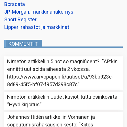
Borsdata
JP-Morgan: markkinanäkemys
Short Register
Lipper: rahastot ja markkinat
KOMMENTIT
Nimetön
artikkeliin
5 not so magnificent?
: “
AP:kin
ennätti uutisoida aiheesta 2 vko:ssa.
https://www.arvopaperi.fi/uutiset/a/93bb923e-
8d89-45f5-bf07-f957d398c87c
”
Nimetön
artikkeliin
Uudet kuviot, tuttu osinkovirta
:
“
Hyvä kirjoitus
”
Johannes Hidén
artikkeliin
Vornanen ja
sopeutumisrahakausien kesto
: “
Kiitos