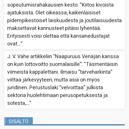
sopeutumisrahakausien kesto
: “
Kiitos kivoista
ajatuksista. Olet oikeassa, kaikenlaisiset
pidempikestoiset laiskuudesta ja joutilaisuudesta
maksettavat kannusteet pitäisi lyhentää.
Erityisesti voisi olettaa että kansanedustajat
ovat…
”
J. V. Vahe
artikkeliin
”Naapuruus Venäjän kanssa
on kuin lottovoitto suomalaisille”
: “
Täsmentäisin
viimeistä kappalettani. Ilmaisu ”tarveharkinta”
viittaa järkevyyteen, mutta asia on myös
juridinen. Perustuslaki ”velvoittaa” julkista
sektoria huolehtimaan perusopetuksesta ja
sotesta,…
”
SISÄLTÖ