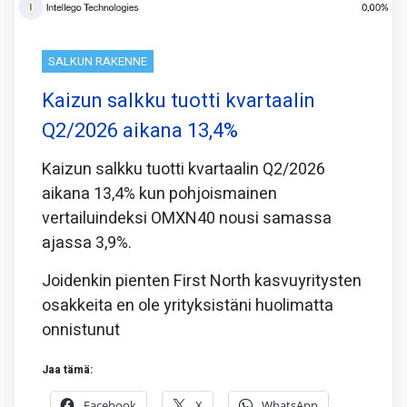
SALKUN RAKENNE
Kaizun salkku tuotti kvartaalin
Q2/2026 aikana 13,4%
Kaizun salkku tuotti kvartaalin Q2/2026
aikana 13,4% kun pohjoismainen
vertailuindeksi OMXN40 nousi samassa
ajassa 3,9%.
Joidenkin pienten First North kasvuyritysten
osakkeita en ole yrityksistäni huolimatta
onnistunut
Jaa tämä:
Facebook
X
WhatsApp