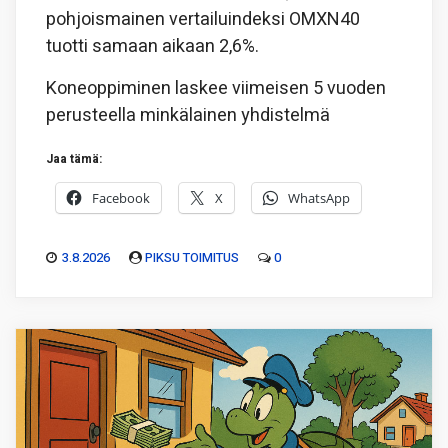
pohjoismainen vertailuindeksi OMXN40
tuotti samaan aikaan 2,6%.
Koneoppiminen laskee viimeisen 5 vuoden
perusteella minkälainen yhdistelmä
Jaa tämä:
Facebook
X
WhatsApp
3.8.2026
PIKSU TOIMITUS
0