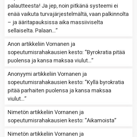
palautteesta! Ja jep, noin pitkänä systeemi ei
enää vaikuta turvajärjestelmältä, vaan palkinnolta
– ja ääritapauksissa aika massiiviselta
sellaiselta. Palaan…
”
Anon
artikkeliin
Vornanen ja
sopeutumisrahakausien kesto
: “
Byrokratia pitää
puolensa ja kansa maksaa viulut…
”
Anonyymi
artikkeliin
Vornanen ja
sopeutumisrahakausien kesto
: “
Kyllä byrokratia
pitää parhaiten puolensa ja kansa maksaa
viulut…
”
Nimetön
artikkeliin
Vornanen ja
sopeutumisrahakausien kesto
: “
Aikamoista
”
Nimetön
artikkeliin
Vornanen ja