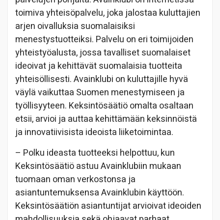
toimiva yhteisöpalvelu, joka jalostaa kuluttajien
arjen oivalluksia suomalaisiksi
menestystuotteiksi. Palvelu on eri toimijoiden
yhteistyöalusta, jossa tavalliset suomalaiset
ideoivat ja kehittävät suomalaisia tuotteita
yhteisöllisesti. Avainklubi on kuluttajille hyvä
väylä vaikuttaa Suomen menestymiseen ja
työllisyyteen. Keksintösäätiö omalta osaltaan
etsii, arvioi ja auttaa kehittämään keksinnöistä
ja innovatiivisista ideoista liiketoimintaa.
– Polku ideasta tuotteeksi helpottuu, kun
Keksintösäätiö astuu Avainklubiin mukaan
tuomaan oman verkostonsa ja
asiantuntemuksensa Avainklubin käyttöön.
Keksintösäätiön asiantuntijat arvioivat ideoiden
mahdollisuuksia sekä ohjaavat parhaat