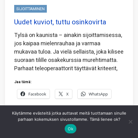
SIJOITTAMINEN
Uudet kuviot, tuttu osinkovirta
Tylsä on kaunista – ainakin sijoittamisessa,
jos kaipaa mielenrauhaa ja varmaa
mukavaa tuloa. Ja vielä sellaista, joka kilisee
suoraan tilille osakekurssia murehtimatta.
Parhaat teleoperaattorit täyttävät kriteerit,
Jaa tämä:
Facebook
X
WhatsApp
3.8.2026
HEIKKI IKONEN
1
Käytämme evästeitä jotka auttavat meitä tuottamaan sinulle
parhaan kokemuksen sivustollamme. Tämä lienee ok?
Ok