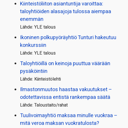
Kiinteistö­liiton asiantuntija varoittaa:
taloyhtiöiden alasajoja tulossa aiempaa
enemmän
Lähde: YLE talous
Ikoninen polkupyörä­yhtiö Tunturi hakeutuu
konkurssiin
Lähde: YLE talous
Taloyhtiöillä on keinoja puuttua väärään
pysäköintiin
Lähde: Kiinteistölehti
Ilmastonmuutos haastaa vakuutukset –
odotettavissa entistä rankempaa säätä
Lähde: Taloustaito/rahat
Tuulivoimayhtiö maksaa minulle vuokraa –
mitä veroa maksan vuokratulosta?