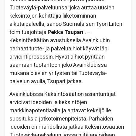
Tuoteväylä-palveluunsa, joka auttaa uusien
keksintöjen kehittäjiä liiketoiminnan
alkutaipaleella, sanoo Suomalaisen Työn Liiton
toimitusjohtaja
Pekka Tsupari
. –
Keksintösäätiön avustuksella Avainklubin
parhaat tuote- ja palveluaihiot käyvät läpi
arviointiprosessin. Hyvät aihiot pyritään
saamaan tuotantoon joko Avainklubissa
mukana olevien yritysten tai Tuoteväylä-
palvelun avulla, Tsupari jatkaa.
Avainklubissa Keksintösäätiön asiantuntijat
arvioivat ideoiden ja keksintöjen
markkinapotentiaalia ja antavat keksijöille
suosituksia jatkotoimenpiteistä. Parhaiden
ideoiden on mahdollista jatkaa Keksintösäätiön
Tuoteväylä-palveluun, jossa niitä arvioidaan