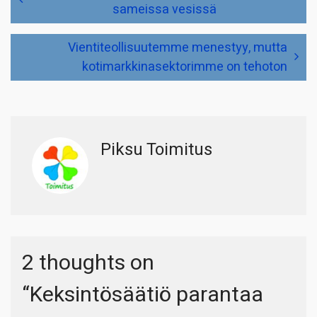
sameissa vesissä
Vientiteollisuutemme menestyy, mutta
kotimarkkinasektorimme on tehoton
Piksu Toimitus
2 thoughts on
“
Keksintösäätiö parantaa