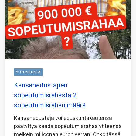
YHTEISKUNTA
Kansanedustajien
sopeutumisrahasta 2:
sopeutumisrahan määrä
Kansanedustaja voi eduskuntakautensa
päätyttyä saada sopeutumisrahaa yhteensä
melkein miljoonan euron verran! Onko tässä