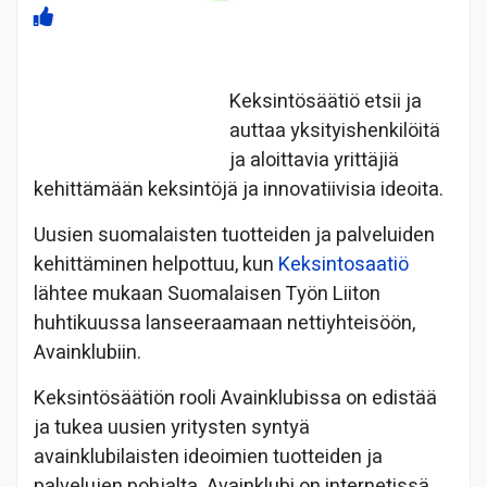
Keksintösäätiö etsii ja
auttaa yksityishenkilöitä
ja aloittavia yrittäjiä
kehittämään keksintöjä ja innovatiivisia ideoita.
Uusien suomalaisten tuotteiden ja palveluiden
kehittäminen helpottuu, kun
Keksintosaatiö
lähtee mukaan Suomalaisen Työn Liiton
huhtikuussa lanseeraamaan nettiyhteisöön,
Avainklubiin.
Keksintösäätiön rooli Avainklubissa on edistää
ja tukea uusien yritysten syntyä
avainklubilaisten ideoimien tuotteiden ja
palvelujen pohjalta. Avainklubi on internetissä