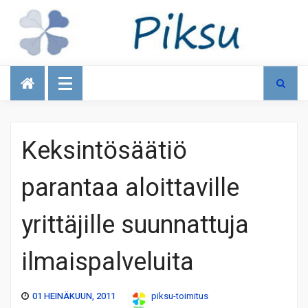
Talous
Keksintösäätiö
parantaa aloittaville
yrittäjille suunnattuja
ilmaispalveluita
01 HEINÄKUUN, 2011
piksu-toimitus