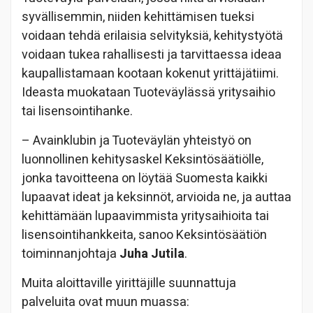
syvällisemmin, niiden kehittämisen tueksi
voidaan tehdä erilaisia selvityksiä, kehitystyötä
voidaan tukea rahallisesti ja tarvittaessa ideaa
kaupallistamaan kootaan kokenut yrittäjätiimi.
Ideasta muokataan Tuoteväylässä yritysaihio
tai lisensointihanke.
– Avainklubin ja Tuoteväylän yhteistyö on
luonnollinen kehitysaskel Keksintösäätiölle,
jonka tavoitteena on löytää Suomesta kaikki
lupaavat ideat ja keksinnöt, arvioida ne, ja auttaa
kehittämään lupaavimmista yritysaihioita tai
lisensointihankkeita, sanoo Keksintösäätiön
toiminnanjohtaja
Juha Jutila
.
Muita aloittaville yirittäjille suunnattuja
palveluita ovat muun muassa: