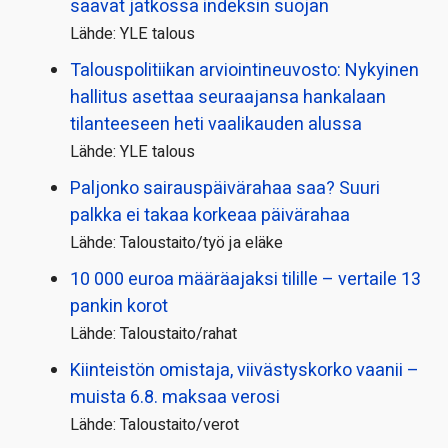
saavat jatkossa indeksin suojan
Lähde: YLE talous
Talous­politiikan arviointi­neuvosto: Nykyinen
hallitus asettaa seuraajansa hankalaan
tilanteeseen heti vaalikauden alussa
Lähde: YLE talous
Paljonko sairauspäivä­rahaa saa? Suuri
palkka ei takaa korkeaa päivärahaa
Lähde: Taloustaito/työ ja eläke
10 000 euroa määräajaksi tilille – vertaile 13
pankin korot
Lähde: Taloustaito/rahat
Kiinteistön omistaja, viivästyskorko vaanii –
muista 6.8. maksaa verosi
Lähde: Taloustaito/verot