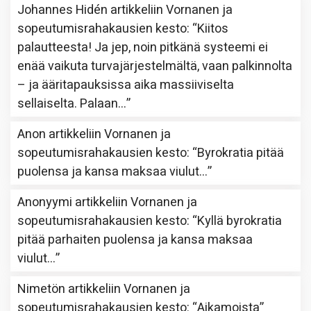
Johannes Hidén
artikkeliin
Vornanen ja
sopeutumisrahakausien kesto
: “
Kiitos
palautteesta! Ja jep, noin pitkänä systeemi ei
enää vaikuta turvajärjestelmältä, vaan palkinnolta
– ja ääritapauksissa aika massiiviselta
sellaiselta. Palaan…
”
Anon
artikkeliin
Vornanen ja
sopeutumisrahakausien kesto
: “
Byrokratia pitää
puolensa ja kansa maksaa viulut…
”
Anonyymi
artikkeliin
Vornanen ja
sopeutumisrahakausien kesto
: “
Kyllä byrokratia
pitää parhaiten puolensa ja kansa maksaa
viulut…
”
Nimetön
artikkeliin
Vornanen ja
sopeutumisrahakausien kesto
: “
Aikamoista
”