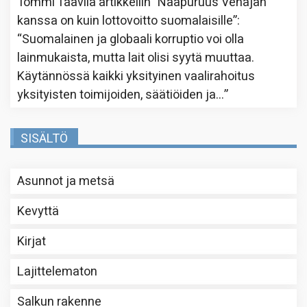
Tommi Taavila
artikkeliin
”Naapuruus Venäjän
kanssa on kuin lottovoitto suomalaisille”
:
“
Suomalainen ja globaali korruptio voi olla
lainmukaista, mutta lait olisi syytä muuttaa.
Käytännössä kaikki yksityinen vaalirahoitus
yksityisten toimijoiden, säätiöiden ja…
”
SISÄLTÖ
Asunnot ja metsä
Kevyttä
Kirjat
Lajittelematon
Salkun rakenne