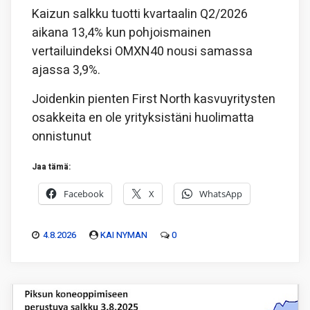
Kaizun salkku tuotti kvartaalin Q2/2026
aikana 13,4% kun pohjoismainen
vertailuindeksi OMXN40 nousi samassa
ajassa 3,9%.
Joidenkin pienten First North kasvuyritysten
osakkeita en ole yrityksistäni huolimatta
onnistunut
Jaa tämä:
Facebook
X
WhatsApp
4.8.2026
KAI NYMAN
0