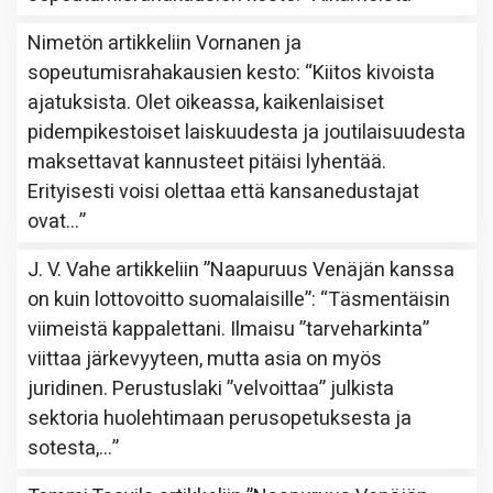
Nimetön
artikkeliin
Vornanen ja
sopeutumisrahakausien kesto
: “
Kiitos kivoista
ajatuksista. Olet oikeassa, kaikenlaisiset
pidempikestoiset laiskuudesta ja joutilaisuudesta
maksettavat kannusteet pitäisi lyhentää.
Erityisesti voisi olettaa että kansanedustajat
ovat…
”
J. V. Vahe
artikkeliin
”Naapuruus Venäjän kanssa
on kuin lottovoitto suomalaisille”
: “
Täsmentäisin
viimeistä kappalettani. Ilmaisu ”tarveharkinta”
viittaa järkevyyteen, mutta asia on myös
juridinen. Perustuslaki ”velvoittaa” julkista
sektoria huolehtimaan perusopetuksesta ja
sotesta,…
”