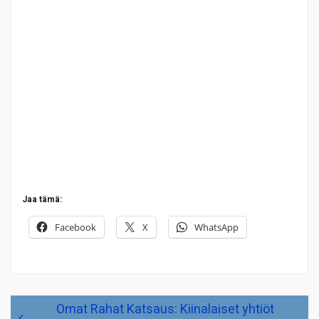
Jaa tämä:
Facebook
X
WhatsApp
Artikkelien
Omat Rahat Katsaus: Kiinalaiset yhtiöt
selaus