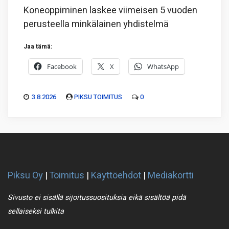
Koneoppiminen laskee viimeisen 5 vuoden
perusteella minkälainen yhdistelmä
Jaa tämä:
Facebook
X
WhatsApp
3.8.2026
PIKSU TOIMITUS
0
Piksu Oy
|
Toimitus
|
Käyttöehdot
|
Mediakortti
Sivusto ei sisällä sijoitussuosituksia eikä sisältöä pidä
sellaiseksi tulkita