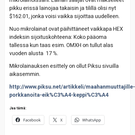
mikrolainoissani. Lainan saajat ovat makselleet
pikku erissä lainojaa takaisin ja tilillä olisi nyt
$162.01, jonka voisi vaikka sijoittaa uudelleen.
Nuo mikrolainat ovat päihittäneet vaikkapa HEX
indeksin sijoituskohteena: Koko pääoma
tallessa kun taas esim. OMXH on tullut alas
vuoden alusta 17 %.
Mikrolainauksen esittely on ollut Piksu sivuilla
aikasemmin.
http://www.piksu.net/artikkeli/maahanmuuttajille-
porkkanoita-eik%C3%A4-keppi%C3%A4
Jaa tämä:
Facebook
X
WhatsApp