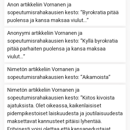
Anon
artikkeliin
Vornanen ja
sopeutumisrahakausien kesto
: “
Byrokratia pitää
puolensa ja kansa maksaa viulut…
”
Anonyymi
artikkeliin
Vornanen ja
sopeutumisrahakausien kesto
: “
Kyllä byrokratia
pitää parhaiten puolensa ja kansa maksaa
viulut…
”
Nimetön
artikkeliin
Vornanen ja
sopeutumisrahakausien kesto
: “
Aikamoista
”
Nimetön
artikkeliin
Vornanen ja
sopeutumisrahakausien kesto
: “
Kiitos kivoista
ajatuksista. Olet oikeassa, kaikenlaisiset
pidempikestoiset laiskuudesta ja joutilaisuudesta
maksettavat kannusteet pitäisi lyhentää.
Erityisesti voisi olettaa että kansanedustajat