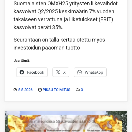
Suomalaisten OMXH25 yritysten liikevaihdot
kasvoivat Q2/2025 keskimäärin 7% vuoden
takaiseen verrattuna ja liiketulokset (EBIT)
kasvoivat peräti 35%.
Seurantaan on tällä kertaa otettu myös
investoidun pääoman tuotto
Jaa tämä:
Facebook
X
WhatsApp
8.8.2026
PIKSU TOIMITUS
0