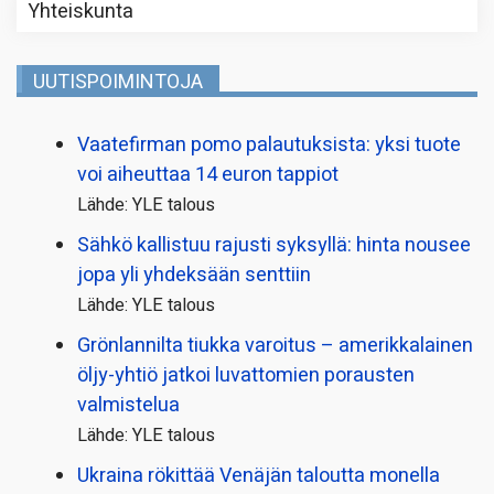
Yhteiskunta
UUTISPOIMINTOJA
Vaatefirman pomo palautuksista: yksi tuote
voi aiheuttaa 14 euron tappiot
Lähde: YLE talous
Sähkö kallistuu rajusti syksyllä: hinta nousee
jopa yli yhdeksään senttiin
Lähde: YLE talous
Grönlannilta tiukka varoitus – amerikkalainen
öljy-yhtiö jatkoi luvattomien porausten
valmistelua
Lähde: YLE talous
Ukraina rökittää Venäjän taloutta monella