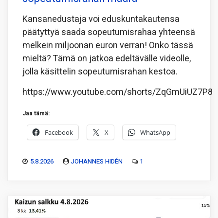
Kansanedustaja voi eduskuntakautensa
päätyttyä saada sopeutumisrahaa yhteensä
melkein miljoonan euron verran! Onko tässä
mieltä? Tämä on jatkoa edeltävälle videolle,
jolla käsittelin sopeutumisrahan kestoa.
https://www.youtube.com/shorts/ZqGmUiUZ7P8
Jaa tämä:
Facebook
X
WhatsApp
5.8.2026
JOHANNES HIDÉN
1