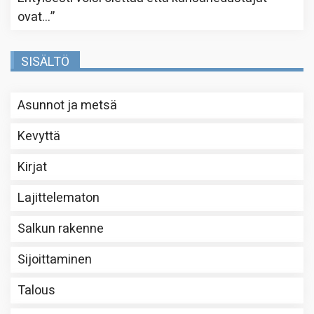
ovat…
”
SISÄLTÖ
Asunnot ja metsä
Kevyttä
Kirjat
Lajittelematon
Salkun rakenne
Sijoittaminen
Talous