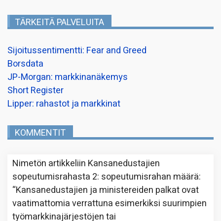
TÄRKEITÄ PALVELUITA
Sijoitussentimentti: Fear and Greed
Borsdata
JP-Morgan: markkinanäkemys
Short Register
Lipper: rahastot ja markkinat
KOMMENTIT
Nimetön
artikkeliin
Kansanedustajien
sopeutumisrahasta 2: sopeutumisrahan määrä
:
“
Kansanedustajien ja ministereiden palkat ovat
vaatimattomia verrattuna esimerkiksi suurimpien
työmarkkinajärjestöjen tai