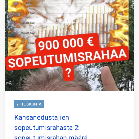
YHTEISKUNTA
Kansanedustajien
sopeutumisrahasta 2:
sopeutumisrahan määrä