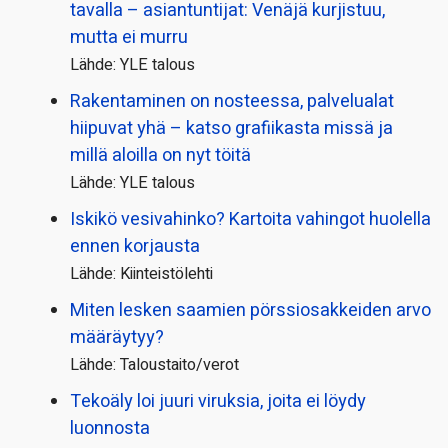
tavalla – asiantuntijat: Venäjä kurjistuu,
mutta ei murru
Lähde: YLE talous
Rakentaminen on nosteessa, palvelualat
hiipuvat yhä – katso grafiikasta missä ja
millä aloilla on nyt töitä
Lähde: YLE talous
Iskikö vesivahinko? Kartoita vahingot huolella
ennen korjausta
Lähde: Kiinteistölehti
Miten lesken saamien pörssi­osakkeiden arvo
määräytyy?
Lähde: Taloustaito/verot
Tekoäly loi juuri viruksia, joita ei löydy
luonnosta