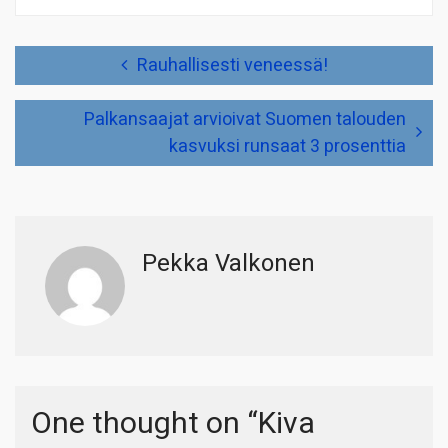
Artikkelien
Rauhallisesti veneessä!
selaus
Palkansaajat arvioivat Suomen talouden
kasvuksi runsaat 3 prosenttia
Pekka Valkonen
One thought on “
Kiva