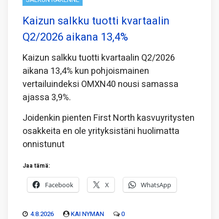
Kaizun salkku tuotti kvartaalin
Q2/2026 aikana 13,4%
Kaizun salkku tuotti kvartaalin Q2/2026
aikana 13,4% kun pohjoismainen
vertailuindeksi OMXN40 nousi samassa
ajassa 3,9%.
Joidenkin pienten First North kasvuyritysten
osakkeita en ole yrityksistäni huolimatta
onnistunut
Jaa tämä:
Facebook
X
WhatsApp
4.8.2026
KAI NYMAN
0