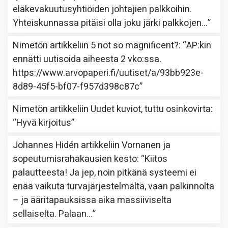
eläkevakuutusyhtiöiden johtajien palkkoihin.
Yhteiskunnassa pitäisi olla joku järki palkkojen…
”
Nimetön
artikkeliin
5 not so magnificent?
: “
AP:kin
ennätti uutisoida aiheesta 2 vko:ssa.
https://www.arvopaperi.fi/uutiset/a/93bb923e-
8d89-45f5-bf07-f957d398c87c
”
Nimetön
artikkeliin
Uudet kuviot, tuttu osinkovirta
:
“
Hyvä kirjoitus
”
Johannes Hidén
artikkeliin
Vornanen ja
sopeutumisrahakausien kesto
: “
Kiitos
palautteesta! Ja jep, noin pitkänä systeemi ei
enää vaikuta turvajärjestelmältä, vaan palkinnolta
– ja ääritapauksissa aika massiiviselta
sellaiselta. Palaan…
”