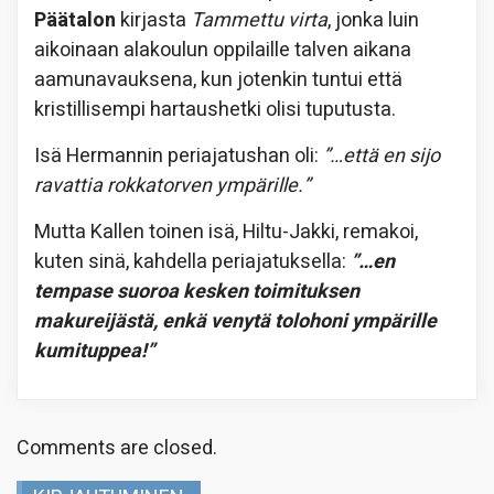
Päätalon
kirjasta
Tammettu virta
, jonka luin
aikoinaan alakoulun oppilaille talven aikana
aamunavauksena, kun jotenkin tuntui että
kristillisempi hartaushetki olisi tuputusta.
Isä Hermannin periajatushan oli:
”…että en sijo
ravattia rokkatorven ympärille.”
Mutta Kallen toinen isä, Hiltu-Jakki, remakoi,
kuten sinä, kahdella periajatuksella:
”…en
tempase suoroa kesken toimituksen
makureijästä, enkä venytä tolohoni ympärille
kumituppea!”
Comments are closed.