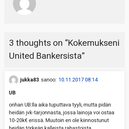
3 thoughts on “
Kokemukseni
United Bankersista
”
jukka83
sanoo:
10.11.2017 08:14
UB
onhan UB:lla aika tuputtava tyyli, mutta pidän
heidän jvk-tarjonnasta, jossa lainoja voi ostaa
10-20k€ erissä. Muutoin en ole kiinnostunut
heidän törkeän kalleista rahastoista,