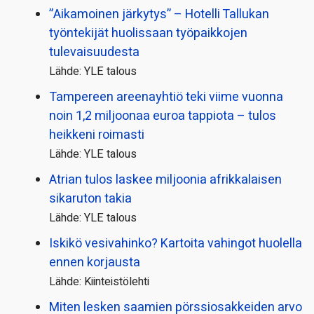
”Aikamoinen järkytys” – Hotelli Tallukan
työntekijät huolissaan työpaikkojen
tulevaisuudesta
Lähde: YLE talous
Tampereen areenayhtiö teki viime vuonna
noin 1,2 miljoonaa euroa tappiota – tulos
heikkeni roimasti
Lähde: YLE talous
Atrian tulos laskee miljoonia afrikkalaisen
sikaruton takia
Lähde: YLE talous
Iskikö vesivahinko? Kartoita vahingot huolella
ennen korjausta
Lähde: Kiinteistölehti
Miten lesken saamien pörssi­osakkeiden arvo