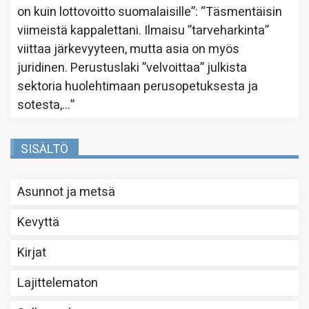
on kuin lottovoitto suomalaisille”
: “
Täsmentäisin
viimeistä kappalettani. Ilmaisu ”tarveharkinta”
viittaa järkevyyteen, mutta asia on myös
juridinen. Perustuslaki ”velvoittaa” julkista
sektoria huolehtimaan perusopetuksesta ja
sotesta,…
”
SISÄLTÖ
Asunnot ja metsä
Kevyttä
Kirjat
Lajittelematon