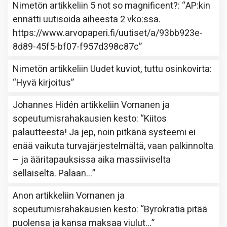
Nimetön
artikkeliin
5 not so magnificent?
: “
AP:kin
ennätti uutisoida aiheesta 2 vko:ssa.
https://www.arvopaperi.fi/uutiset/a/93bb923e-
8d89-45f5-bf07-f957d398c87c
”
Nimetön
artikkeliin
Uudet kuviot, tuttu osinkovirta
:
“
Hyvä kirjoitus
”
Johannes Hidén
artikkeliin
Vornanen ja
sopeutumisrahakausien kesto
: “
Kiitos
palautteesta! Ja jep, noin pitkänä systeemi ei
enää vaikuta turvajärjestelmältä, vaan palkinnolta
– ja ääritapauksissa aika massiiviselta
sellaiselta. Palaan…
”
Anon
artikkeliin
Vornanen ja
sopeutumisrahakausien kesto
: “
Byrokratia pitää
puolensa ja kansa maksaa viulut…
”