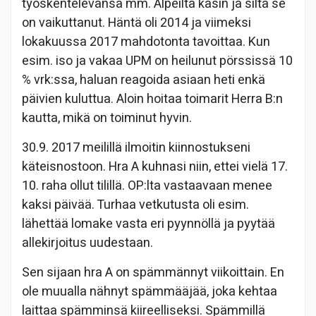
työskentelevänsä mm. Alpeilta käsin ja siltä se
on vaikuttanut. Häntä oli 2014 ja viimeksi
lokakuussa 2017 mahdotonta tavoittaa. Kun
esim. iso ja vakaa UPM on heilunut pörssissä 10
% vrk:ssa, haluan reagoida asiaan heti enkä
päivien kuluttua. Aloin hoitaa toimarit Herra B:n
kautta, mikä on toiminut hyvin.
30.9. 2017 meilillä ilmoitin kiinnostukseni
käteisnostoon. Hra A kuhnasi niin, ettei vielä 17.
10. raha ollut tilillä. OP:lta vastaavaan menee
kaksi päivää. Turhaa vetkutusta oli esim.
lähettää lomake vasta eri pyynnöllä ja pyytää
allekirjoitus uudestaan.
Sen sijaan hra A on spämmännyt viikoittain. En
ole muualla nähnyt spämmääjää, joka kehtaa
laittaa spämminsä kiireelliseksi. Spämmillä