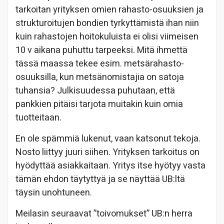
tarkoitan yrityksen omien rahasto-osuuksien ja
strukturoitujen bondien tyrkyttämistä ihan niin
kuin rahastojen hoitokuluista ei olisi viimeisen
10 v aikana puhuttu tarpeeksi. Mitä ihmettä
tässä maassa tekee esim. metsärahasto-
osuuksilla, kun metsänomistajia on satoja
tuhansia? Julkisuudessa puhutaan, että
pankkien pitäisi tarjota muitakin kuin omia
tuotteitaan.
En ole spämmiä lukenut, vaan katsonut tekoja.
Nosto liittyy juuri siihen. Yrityksen tarkoitus on
hyödyttää asiakkaitaan. Yritys itse hyötyy vasta
tämän ehdon täytyttyä ja se näyttää UB:ltä
täysin unohtuneen.
Meilasin seuraavat ”toivomukset” UB:n herra