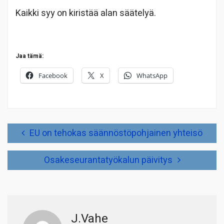
Kaikki syy on kiristää alan säätelyä.
Jaa tämä:
Facebook
X
WhatsApp
Artikkelien
EU on tehokas säännöstöpohjainen yhteisö
selaus
Osakeseurantatyökalun päivitys
J.Vahe