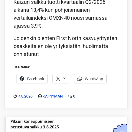
Kaizun salkku tuotti kvartaalin Q2/2026
aikana 13,4% kun pohjoismainen
vertailuindeksi OMXN40 nousi samassa
ajassa 3,9%.
Joidenkin pienten First North kasvuyritysten
osakkeita en ole yrityksistäni huolimatta
onnistunut
Jaa tämä:
Facebook
X
WhatsApp
4.8.2026
KAI NYMAN
0