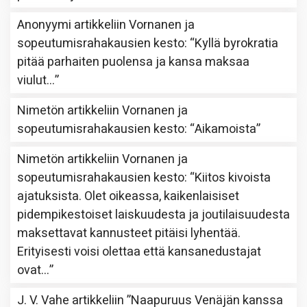
Anonyymi
artikkeliin
Vornanen ja
sopeutumisrahakausien kesto
: “
Kyllä byrokratia
pitää parhaiten puolensa ja kansa maksaa
viulut…
”
Nimetön
artikkeliin
Vornanen ja
sopeutumisrahakausien kesto
: “
Aikamoista
”
Nimetön
artikkeliin
Vornanen ja
sopeutumisrahakausien kesto
: “
Kiitos kivoista
ajatuksista. Olet oikeassa, kaikenlaisiset
pidempikestoiset laiskuudesta ja joutilaisuudesta
maksettavat kannusteet pitäisi lyhentää.
Erityisesti voisi olettaa että kansanedustajat
ovat…
”
J. V. Vahe
artikkeliin
”Naapuruus Venäjän kanssa