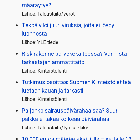
määräytyy?
Lähde: Taloustaito/verot
Tekoäly loi juuri viruksia, joita ei löydy
luonnosta
Lähde: YLE tiede
Riskirakenne parvekekaiteessa? Varmista
tarkastajan ammattitaito
Lähde: Kiinteistölehti
Tutkimus osoittaa: Suomen Kiinteistölehteä
luetaan kauan ja tarkasti
Lähde: Kiinteistölehti
Paljonko sairauspäivä­rahaa saa? Suuri
palkka ei takaa korkeaa päivärahaa
Lähde: Taloustaito/työ ja eläke
10 000 euroa määräajaksi tilille – vertaile 13