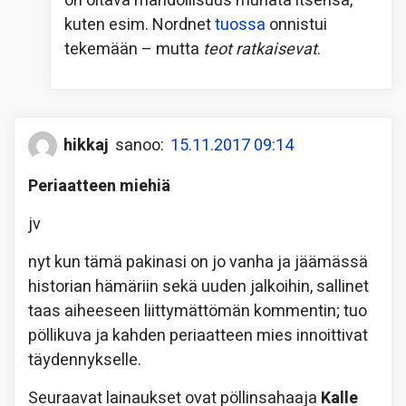
on oltava mahdollisuus munata itsensä,
kuten esim. Nordnet
tuossa
onnistui
tekemään – mutta
teot ratkaisevat
.
hikkaj
sanoo:
15.11.2017 09:14
Periaatteen miehiä
jv
nyt kun tämä pakinasi on jo vanha ja jäämässä
historian hämäriin sekä uuden jalkoihin, sallinet
taas aiheeseen liittymättömän kommentin; tuo
pöllikuva ja kahden periaatteen mies innoittivat
täydennykselle.
Seuraavat lainaukset ovat pöllinsahaaja
Kalle