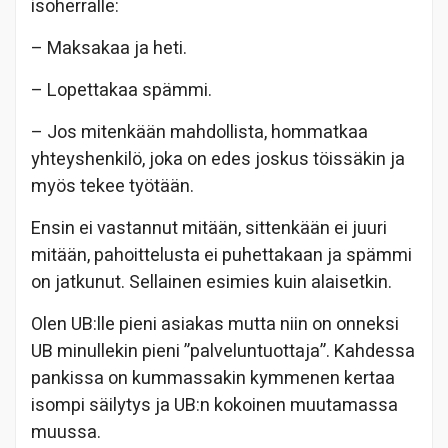
isoherralle:
– Maksakaa ja heti.
– Lopettakaa spämmi.
– Jos mitenkään mahdollista, hommatkaa
yhteyshenkilö, joka on edes joskus töissäkin ja
myös tekee työtään.
Ensin ei vastannut mitään, sittenkään ei juuri
mitään, pahoittelusta ei puhettakaan ja spämmi
on jatkunut. Sellainen esimies kuin alaisetkin.
Olen UB:lle pieni asiakas mutta niin on onneksi
UB minullekin pieni ”palveluntuottaja”. Kahdessa
pankissa on kummassakin kymmenen kertaa
isompi säilytys ja UB:n kokoinen muutamassa
muussa.