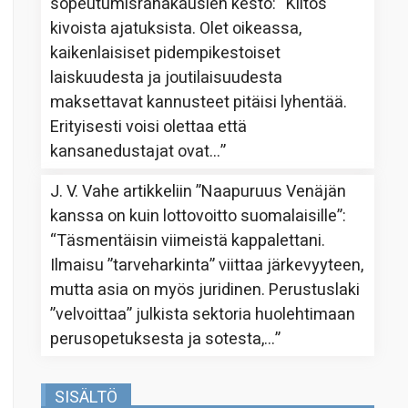
sopeutumisrahakausien kesto
: “
Kiitos
kivoista ajatuksista. Olet oikeassa,
kaikenlaisiset pidempikestoiset
laiskuudesta ja joutilaisuudesta
maksettavat kannusteet pitäisi lyhentää.
Erityisesti voisi olettaa että
kansanedustajat ovat…
”
J. V. Vahe
artikkeliin
”Naapuruus Venäjän
kanssa on kuin lottovoitto suomalaisille”
:
“
Täsmentäisin viimeistä kappalettani.
Ilmaisu ”tarveharkinta” viittaa järkevyyteen,
mutta asia on myös juridinen. Perustuslaki
”velvoittaa” julkista sektoria huolehtimaan
perusopetuksesta ja sotesta,…
”
SISÄLTÖ