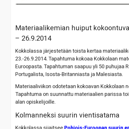
Materiaalikemian huiput kokoontuva
– 26.9.2014
Kokkolassa järjestetään toista kertaa materiaa
23.-26.9.2014. Tapahtuma kokoaa Kokkolaan mate
Euroopasta. Tapahtuman saapuu yli 50 puhujaa Ru
Portugalista, Isosta-Britanniasta ja Malesiasta.
Materiaaliviikon odotetaan kokoavan Kokkolaan no
Tapahtuma on suunnattu materiaalien parissa toimivil
alan opiskelijoille.
Kolmanneksi suurin vientisatama
Kokkolassa sijaitsee
Pohjois-Euroopan suurin e