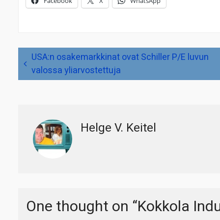
Facebook
X
WhatsApp
Artikkelien
USA:n osakemarkkinat ovat Schiller P/E luvun
selaus
valossa yliarvostettuja
Helge V. Keitel
One thought on “
Kokkola Indus