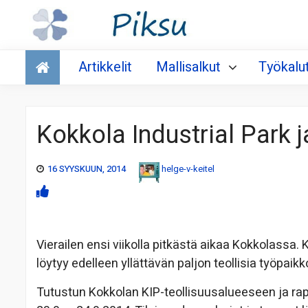
Talous
Artikkelit
Mallisalkut
Työkalu
Kokkola Industrial Park j
16 SYYSKUUN, 2014
helge-v-keitel
Vierailen ensi viikolla pitkästä aikaa Kokkolassa.
löytyy edelleen yllättävän paljon teollisia työpa
Tutustun Kokkolan KIP-teollisuusalueeseen ja ra