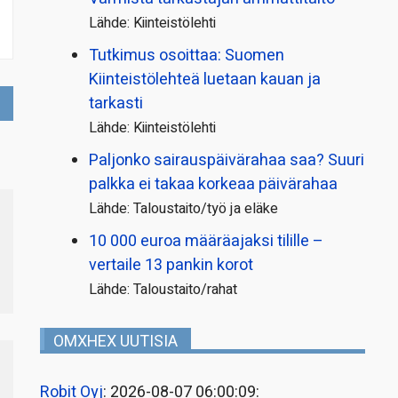
Lähde: Kiinteistölehti
Tutkimus osoittaa: Suomen
Kiinteistölehteä luetaan kauan ja
tarkasti
Lähde: Kiinteistölehti
Paljonko sairauspäivä­rahaa saa? Suuri
palkka ei takaa korkeaa päivärahaa
Lähde: Taloustaito/työ ja eläke
10 000 euroa määräajaksi tilille –
vertaile 13 pankin korot
Lähde: Taloustaito/rahat
OMXHEX UUTISIA
Robit Oyj
: 2026-08-07 06:00:09: