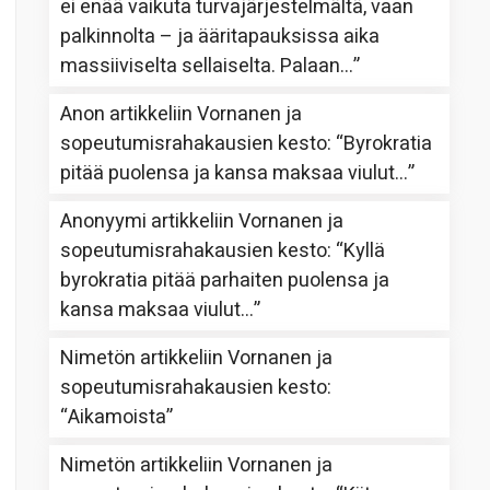
ei enää vaikuta turvajärjestelmältä, vaan
palkinnolta – ja ääritapauksissa aika
massiiviselta sellaiselta. Palaan…
”
Anon
artikkeliin
Vornanen ja
sopeutumisrahakausien kesto
: “
Byrokratia
pitää puolensa ja kansa maksaa viulut…
”
Anonyymi
artikkeliin
Vornanen ja
sopeutumisrahakausien kesto
: “
Kyllä
byrokratia pitää parhaiten puolensa ja
kansa maksaa viulut…
”
Nimetön
artikkeliin
Vornanen ja
sopeutumisrahakausien kesto
:
“
Aikamoista
”
Nimetön
artikkeliin
Vornanen ja