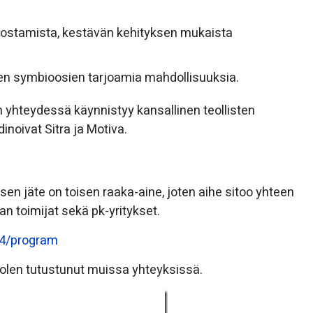
ehostamista, kestävän kehityksen mukaista
isten symbioosien tarjoamia mahdollisuuksia.
n yhteydessä käynnistyy kansallinen teollisten
inoivat Sitra ja Motiva.
sen jäte on toisen raaka-aine, joten aihe sitoo yhteen
kan toimijat sekä pk-yritykset.
14/program
 olen tutustunut muissa yhteyksissä.