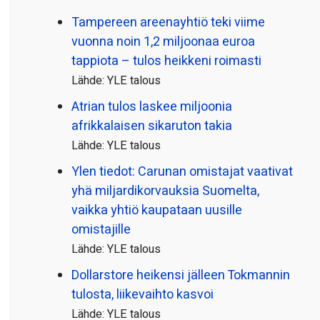
Tampereen areenayhtiö teki viime
vuonna noin 1,2 miljoonaa euroa
tappiota – tulos heikkeni roimasti
Lähde: YLE talous
Atrian tulos laskee miljoonia
afrikkalaisen sikaruton takia
Lähde: YLE talous
Ylen tiedot: Carunan omistajat vaativat
yhä miljardi­korvauksia Suomelta,
vaikka yhtiö kaupataan uusille
omistajille
Lähde: YLE talous
Dollarstore heikensi jälleen Tokmannin
tulosta, liikevaihto kasvoi
Lähde: YLE talous