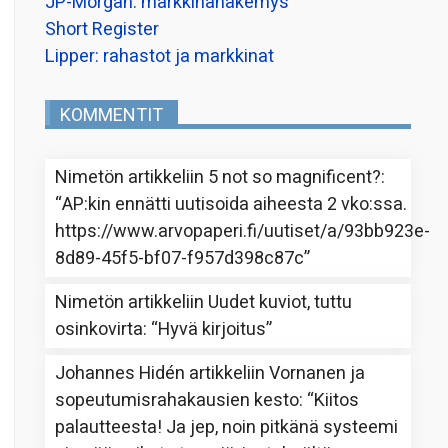
JP-Morgan: markkinanäkemys
Short Register
Lipper: rahastot ja markkinat
KOMMENTIT
Nimetön
artikkeliin
5 not so magnificent?
:
“
AP:kin ennätti uutisoida aiheesta 2 vko:ssa.
https://www.arvopaperi.fi/uutiset/a/93bb923e-
8d89-45f5-bf07-f957d398c87c
”
Nimetön
artikkeliin
Uudet kuviot, tuttu
osinkovirta
: “
Hyvä kirjoitus
”
Johannes Hidén
artikkeliin
Vornanen ja
sopeutumisrahakausien kesto
: “
Kiitos
palautteesta! Ja jep, noin pitkänä systeemi