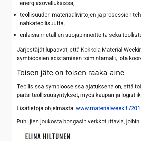
energiasovelluksissa,
teollisuuden materiaalivirtojen ja prosessien t
nahkateollisuutta,
erilaisia metallien suojapinnoitteita sekä teoll
Järjestäjät lupaavat, että Kokkola Material Weeki
symbioosien edistämisen toimintamalli, jota koord
Toisen jäte on toisen raaka-aine
Teollisissa symbiooseissa ajatuksena on, että toi
paitsi teollisuusyritykset, myös kaupan ja logistii
Lisätietoja ohjelmasta:
www.materialweek.fi/20
Puhujien joukosta bongasin verkkotuttavia, joihin