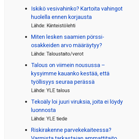
Iskikö vesivahinko? Kartoita vahingot
huolella ennen korjausta
Lähde: Kiinteistölehti
Miten lesken saamien pörssi­
osakkeiden arvo määräytyy?
Lähde: Taloustaito/verot
Talous on viimein nousussa –
kysyimme kauanko kestää, että
työllisyys seuraa perässä
Lähde: YLE talous
Tekoäly loi juuri viruksia, joita ei löydy
luonnosta
Lähde: YLE tiede
Riskirakenne parvekekaiteessa?
Varmista tarkastajan ammattitaito