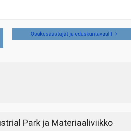
Osakesäästäjät ja eduskuntavaalit
trial Park ja Materiaaliviikko