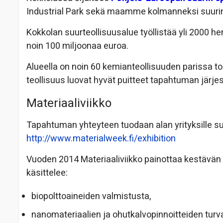
Industrial Park sekä maamme kolmanneksi suurin
Kokkolan suurteollisuusalue työllistää yli 2000 hen
noin 100 miljoonaa euroa.
Alueella on noin 60 kemianteollisuuden parissa to
teollisuus luovat hyvät puitteet tapahtuman järje
Materiaaliviikko
Tapahtuman yhteyteen tuodaan alan yrityksille suu
http://www.materialweek.fi/exhibition
Vuoden 2014 Materiaaliviikko painottaa kestävän
käsittelee:
biopolttoaineiden valmistusta,
nanomateriaalien ja ohutkalvopinnoitteiden turv