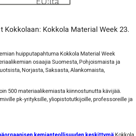
t Kokkolaan: Kokkola Material Week 23.
likemian huipputapahtuma Kokkola Material Week
riaalikemian osaajia Suomesta, Pohjoismaista ja
otsista, Norjasta, Saksasta, Alankomaista,
in 500 materiaalikemiasta kiinnostunutta kävijää.
le pk-yrityksille, yliopistotutkijoille, professoreille ja
päorgaanisen kemianteollisuuden keskittymä
Kokkola