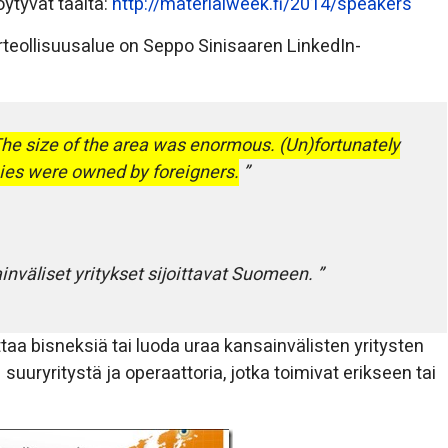
öytyvät täältä:
http://materialweek.fi/2014/speakers
urteollisuusalue on Seppo Sinisaaren LinkedIn-
 The size of the area was enormous. (Un)fortunately
nies were owned by foreigners.
inväliset yritykset sijoittavat Suomeen.
aa bisneksiä tai luoda uraa kansainvälisten yritysten
suuryritystä ja operaattoria, jotka toimivat erikseen tai