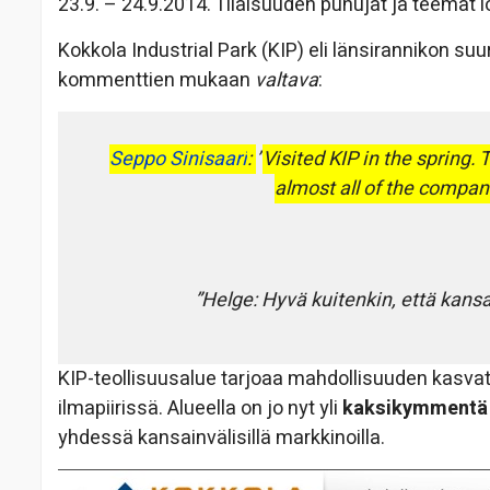
23.9. – 24.9.2014. Tilaisuuden puhujat ja teemat l
Kokkola Industrial Park (KIP) eli länsirannikon su
kommenttien mukaan
valtava
:
Seppo Sinisaari
:
Visited KIP in the spring.
almost all of the compa
Helge: Hyvä kuitenkin, että kansa
KIP-teollisuusalue tarjoaa mahdollisuuden kasvatt
ilmapiirissä. Alueella on jo nyt yli
kaksikymmentä
yhdessä kansainvälisillä markkinoilla.