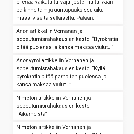
ei enää vaikuta turvajärjestelmältä, vaan
palkinnolta – ja ääritapauksissa aika
massiiviselta sellaiselta. Palaan…
”
Anon
artikkeliin
Vornanen ja
sopeutumisrahakausien kesto
: “
Byrokratia
pitää puolensa ja kansa maksaa viulut…
”
Anonyymi
artikkeliin
Vornanen ja
sopeutumisrahakausien kesto
: “
Kyllä
byrokratia pitää parhaiten puolensa ja
kansa maksaa viulut…
”
Nimetön
artikkeliin
Vornanen ja
sopeutumisrahakausien kesto
:
“
Aikamoista
”
Nimetön
artikkeliin
Vornanen ja