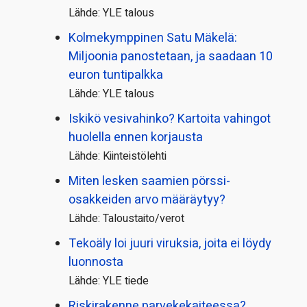
Lähde: YLE talous
Kolmekymppinen Satu Mäkelä:
Miljoonia panostetaan, ja saadaan 10
euron tuntipalkka
Lähde: YLE talous
Iskikö vesivahinko? Kartoita vahingot
huolella ennen korjausta
Lähde: Kiinteistölehti
Miten lesken saamien pörssi­
osakkeiden arvo määräytyy?
Lähde: Taloustaito/verot
Tekoäly loi juuri viruksia, joita ei löydy
luonnosta
Lähde: YLE tiede
Riskirakenne parvekekaiteessa?