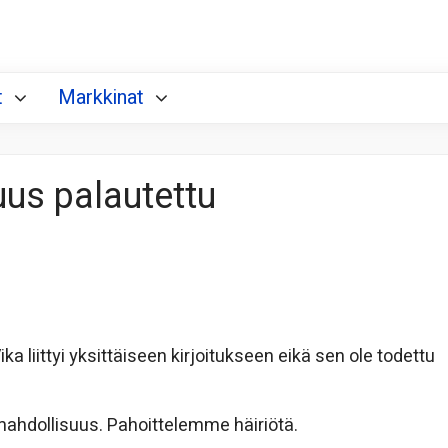
t
Markkinat
us palautettu
 liittyi yksittäiseen kirjoitukseen eikä sen ole todettu
mahdollisuus. Pahoittelemme häiriötä.