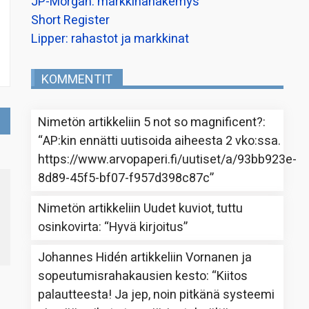
JP-Morgan: markkinanäkemys
Short Register
Lipper: rahastot ja markkinat
KOMMENTIT
Nimetön
artikkeliin
5 not so magnificent?
:
“
AP:kin ennätti uutisoida aiheesta 2 vko:ssa.
https://www.arvopaperi.fi/uutiset/a/93bb923e-
8d89-45f5-bf07-f957d398c87c
”
Nimetön
artikkeliin
Uudet kuviot, tuttu
osinkovirta
: “
Hyvä kirjoitus
”
Johannes Hidén
artikkeliin
Vornanen ja
sopeutumisrahakausien kesto
: “
Kiitos
palautteesta! Ja jep, noin pitkänä systeemi