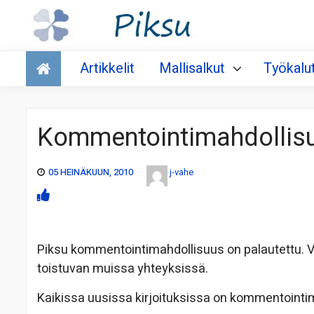
Talous
Artikkelit
Mallisalkut
Työkalu
Kommentointimahdollisu
05 HEINÄKUUN, 2010
j-vahe
Piksu kommentointimahdollisuus on palautettu. Vika
toistuvan muissa yhteyksissä.
Kaikissa uusissa kirjoituksissa on kommentointi