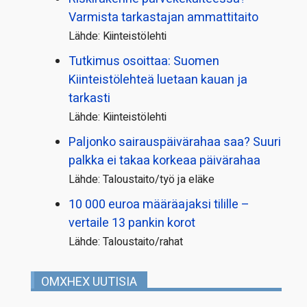
Varmista tarkastajan ammattitaito
Lähde: Kiinteistölehti
Tutkimus osoittaa: Suomen
Kiinteistölehteä luetaan kauan ja
tarkasti
Lähde: Kiinteistölehti
Paljonko sairauspäivä­rahaa saa? Suuri
palkka ei takaa korkeaa päivärahaa
Lähde: Taloustaito/työ ja eläke
10 000 euroa määräajaksi tilille –
vertaile 13 pankin korot
Lähde: Taloustaito/rahat
OMXHEX UUTISIA