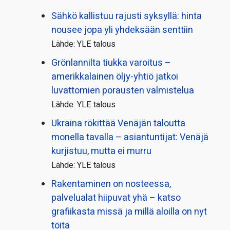
Sähkö kallistuu rajusti syksyllä: hinta
nousee jopa yli yhdeksään senttiin
Lähde: YLE talous
Grönlannilta tiukka varoitus –
amerikkalainen öljy-yhtiö jatkoi
luvattomien porausten valmistelua
Lähde: YLE talous
Ukraina rökittää Venäjän taloutta
monella tavalla – asiantuntijat: Venäjä
kurjistuu, mutta ei murru
Lähde: YLE talous
Rakentaminen on nosteessa,
palvelualat hiipuvat yhä – katso
grafiikasta missä ja millä aloilla on nyt
töitä