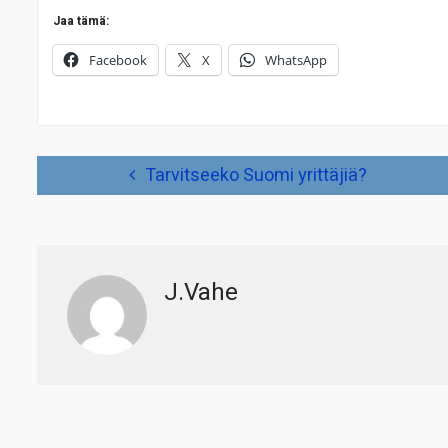
Jaa tämä:
Facebook
X
WhatsApp
Artikkelien
Tarvitseeko Suomi yrittäjiä?
selaus
J.Vahe