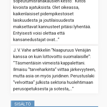
sopeutumisrahakausien kesto
: “
Kiitos
kivoista ajatuksista. Olet oikeassa,
kaikenlaisiset pidempikestoiset
laiskuudesta ja joutilaisuudesta
maksettavat kannusteet pitäisi lyhentää.
Erityisesti voisi olettaa että
kansanedustajat ovat…
”
J. V. Vahe
artikkeliin
”Naapuruus Venäjän
kanssa on kuin lottovoitto suomalaisille”
:
“
Täsmentäisin viimeistä kappalettani.
Ilmaisu ”tarveharkinta” viittaa järkevyyteen,
mutta asia on myös juridinen. Perustuslaki
”velvoittaa” julkista sektoria huolehtimaan
perusopetuksesta ja sotesta,…
”
SISÄLTÖ