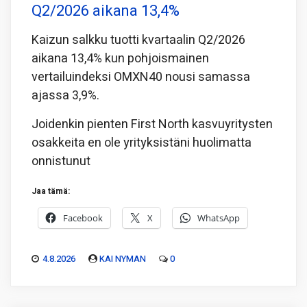
Q2/2026 aikana 13,4%
Kaizun salkku tuotti kvartaalin Q2/2026
aikana 13,4% kun pohjoismainen
vertailuindeksi OMXN40 nousi samassa
ajassa 3,9%.
Joidenkin pienten First North kasvuyritysten
osakkeita en ole yrityksistäni huolimatta
onnistunut
Jaa tämä:
Facebook
X
WhatsApp
4.8.2026
KAI NYMAN
0