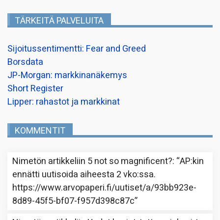
TÄRKEITÄ PALVELUITA
Sijoitussentimentti: Fear and Greed
Borsdata
JP-Morgan: markkinanäkemys
Short Register
Lipper: rahastot ja markkinat
KOMMENTIT
Nimetön
artikkeliin
5 not so magnificent?
: “
AP:kin
ennätti uutisoida aiheesta 2 vko:ssa.
https://www.arvopaperi.fi/uutiset/a/93bb923e-
8d89-45f5-bf07-f957d398c87c
”