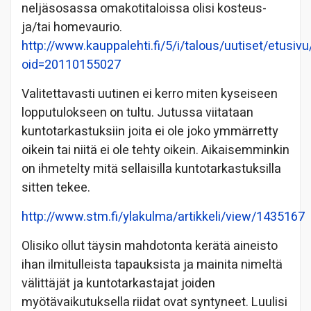
neljäsosassa omakotitaloissa olisi kosteus-
ja/tai homevaurio.
http://www.kauppalehti.fi/5/i/talous/uutiset/etusivu
oid=20110155027
Valitettavasti uutinen ei kerro miten kyseiseen
lopputulokseen on tultu. Jutussa viitataan
kuntotarkastuksiin joita ei ole joko ymmärretty
oikein tai niitä ei ole tehty oikein. Aikaisemminkin
on ihmetelty mitä sellaisilla kuntotarkastuksilla
sitten tekee.
http://www.stm.fi/ylakulma/artikkeli/view/1435167
Olisiko ollut täysin mahdotonta kerätä aineisto
ihan ilmitulleista tapauksista ja mainita nimeltä
välittäjät ja kuntotarkastajat joiden
myötävaikutuksella riidat ovat syntyneet. Luulisi