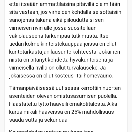
ettei itseään ammattilaisina pitävillä ole mitään
sitä vastaan, jos virheiden kohdalla seisottaisiin
sanojensa takana eikä piilouduttaisi sen
viimeisen rivin alle jossa suositellaan
vakiolauseena tarkempaa tutkimusta. Itse
tiedän kolme kiinteistökauppaa joissa on ollut
kuntotarkastajan lausunto kohteesta. Jokainen
niistä on pitänyt kohdetta hyväkuntoisena ja
viimeisellä rivillä on ollut turvalauseke. Ja
jokaisessa on ollut kosteus- tai homevaurio.
Tämänpäiväisessä uutisessa kerrottiin nuorten
asenteiden olevan omistusasumisen puolella.
Haastateltu tyttö haaveili omakotitalosta. Aika
karua mikäli haaveissa on 25% mahdollisuus
saada sutta ja sekundaa.