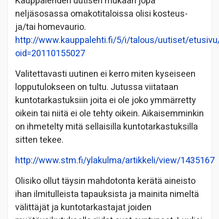
Kauppalehden uutisen mukaan jopa
neljäsosassa omakotitaloissa olisi kosteus-
ja/tai homevaurio.
http://www.kauppalehti.fi/5/i/talous/uutiset/etusivu
oid=20110155027
Valitettavasti uutinen ei kerro miten kyseiseen
lopputulokseen on tultu. Jutussa viitataan
kuntotarkastuksiin joita ei ole joko ymmärretty
oikein tai niitä ei ole tehty oikein. Aikaisemminkin
on ihmetelty mitä sellaisilla kuntotarkastuksilla
sitten tekee.
http://www.stm.fi/ylakulma/artikkeli/view/1435167
Olisiko ollut täysin mahdotonta kerätä aineisto
ihan ilmitulleista tapauksista ja mainita nimeltä
välittäjät ja kuntotarkastajat joiden