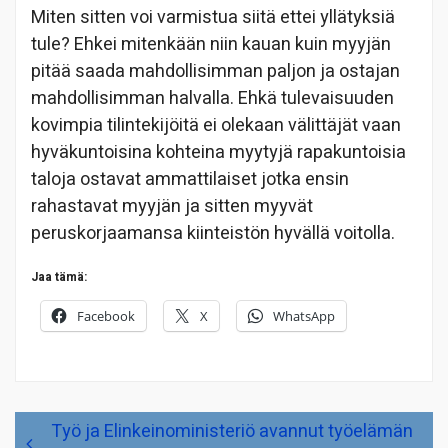
Miten sitten voi varmistua siitä ettei yllätyksiä
tule? Ehkei mitenkään niin kauan kuin myyjän
pitää saada mahdollisimman paljon ja ostajan
mahdollisimman halvalla. Ehkä tulevaisuuden
kovimpia tilintekijöitä ei olekaan välittäjät vaan
hyväkuntoisina kohteina myytyjä rapakuntoisia
taloja ostavat ammattilaiset jotka ensin
rahastavat myyjän ja sitten myyvät
peruskorjaamansa kiinteistön hyvällä voitolla.
Jaa tämä:
Facebook
X
WhatsApp
Artikkelien
Työ ja Elinkeinoministeriö avannut työelämän
selaus