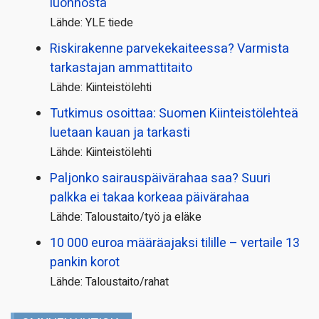
luonnosta
Lähde: YLE tiede
Riskirakenne parvekekaiteessa? Varmista
tarkastajan ammattitaito
Lähde: Kiinteistölehti
Tutkimus osoittaa: Suomen Kiinteistölehteä
luetaan kauan ja tarkasti
Lähde: Kiinteistölehti
Paljonko sairauspäivä­rahaa saa? Suuri
palkka ei takaa korkeaa päivärahaa
Lähde: Taloustaito/työ ja eläke
10 000 euroa määräajaksi tilille – vertaile 13
pankin korot
Lähde: Taloustaito/rahat