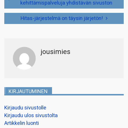
kehittämispalveluja yhdistävän sivuston
Hitas-järjestelmä on täysin järjetön!
jousimies
KIRJAUTUMINEN
Kirjaudu sivustolle
Kirjaudu ulos sivustolta
Artikkelin luonti