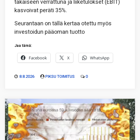
takaiseen verrattuna ja liiketulokset (EBIT)
kasvoivat peräti 35%.
Seurantaan on tällä kertaa otettu myös
investoidun pääoman tuotto
Jaa tämä:
Facebook
X
WhatsApp
8.8.2026
PIKSU TOIMITUS
0