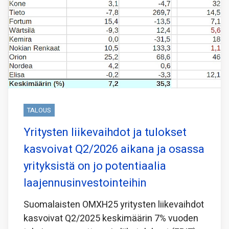
TALOUS
Yritysten liikevaihdot ja tulokset
kasvoivat Q2/2026 aikana ja osassa
yrityksistä on jo potentiaalia
laajennusinvestointeihin
Suomalaisten OMXH25 yritysten liikevaihdot
kasvoivat Q2/2025 keskimäärin 7% vuoden