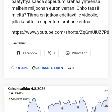
päätyttyä saada sopeutumisrahaa yhteensä
melkein miljoonan euron verran! Onko tässä
mieltä? Tämä on jatkoa edeltävälle videolle,
jolla käsittelin sopeutumisrahan kestoa.
https://www.youtube.com/shorts/ZqGmUiUZ7P8
Jaa tämä:
Facebook
X
WhatsApp
5.8.2026
JOHANNES HIDÉN
0