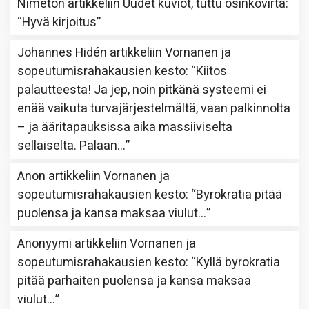
Nimetön
artikkeliin
Uudet kuviot, tuttu osinkovirta
:
“
Hyvä kirjoitus
”
Johannes Hidén
artikkeliin
Vornanen ja
sopeutumisrahakausien kesto
: “
Kiitos
palautteesta! Ja jep, noin pitkänä systeemi ei
enää vaikuta turvajärjestelmältä, vaan palkinnolta
– ja ääritapauksissa aika massiiviselta
sellaiselta. Palaan…
”
Anon
artikkeliin
Vornanen ja
sopeutumisrahakausien kesto
: “
Byrokratia pitää
puolensa ja kansa maksaa viulut…
”
Anonyymi
artikkeliin
Vornanen ja
sopeutumisrahakausien kesto
: “
Kyllä byrokratia
pitää parhaiten puolensa ja kansa maksaa
viulut…
”