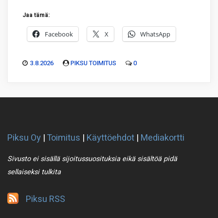
Jaa tämä:
Facebook
X
WhatsApp
3.8.2026
PIKSU TOIMITUS
0
Piksu Oy
|
Toimitus
|
Käyttöehdot
|
Mediakortti
Sivusto ei sisällä sijoitussuosituksia eikä sisältöä pidä
sellaiseksi tulkita
Piksu RSS