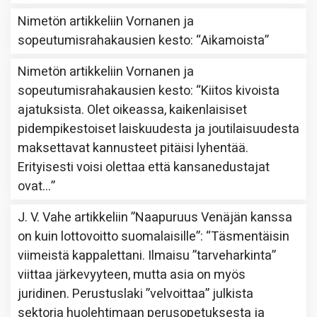
Nimetön
artikkeliin
Vornanen ja
sopeutumisrahakausien kesto
: “
Aikamoista
”
Nimetön
artikkeliin
Vornanen ja
sopeutumisrahakausien kesto
: “
Kiitos kivoista
ajatuksista. Olet oikeassa, kaikenlaisiset
pidempikestoiset laiskuudesta ja joutilaisuudesta
maksettavat kannusteet pitäisi lyhentää.
Erityisesti voisi olettaa että kansanedustajat
ovat…
”
J. V. Vahe
artikkeliin
”Naapuruus Venäjän kanssa
on kuin lottovoitto suomalaisille”
: “
Täsmentäisin
viimeistä kappalettani. Ilmaisu ”tarveharkinta”
viittaa järkevyyteen, mutta asia on myös
juridinen. Perustuslaki ”velvoittaa” julkista
sektoria huolehtimaan perusopetuksesta ja