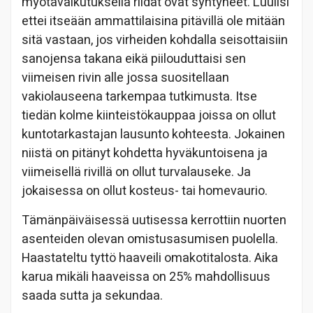
myötävaikutuksella riidat ovat syntyneet. Luulisi
ettei itseään ammattilaisina pitävillä ole mitään
sitä vastaan, jos virheiden kohdalla seisottaisiin
sanojensa takana eikä piilouduttaisi sen
viimeisen rivin alle jossa suositellaan
vakiolauseena tarkempaa tutkimusta. Itse
tiedän kolme kiinteistökauppaa joissa on ollut
kuntotarkastajan lausunto kohteesta. Jokainen
niistä on pitänyt kohdetta hyväkuntoisena ja
viimeisellä rivillä on ollut turvalauseke. Ja
jokaisessa on ollut kosteus- tai homevaurio.
Tämänpäiväisessä uutisessa kerrottiin nuorten
asenteiden olevan omistusasumisen puolella.
Haastateltu tyttö haaveili omakotitalosta. Aika
karua mikäli haaveissa on 25% mahdollisuus
saada sutta ja sekundaa.