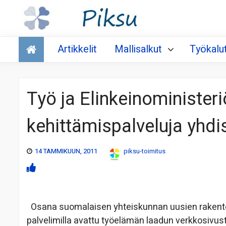
Talous
Artikkelit
Mallisalkut
Työkalu
Työ ja Elinkeinominister
kehittämispalveluja yhdi
14 TAMMIKUUN, 2011
piksu-toimitus
Osana suomalaisen yhteiskunnan uusien rakentei
palvelimilla avattu työelämän laadun verkkosivus