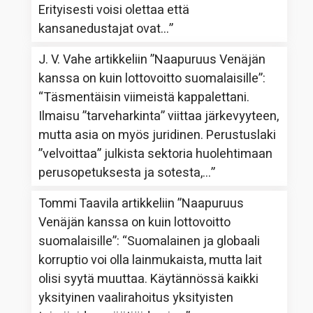
Erityisesti voisi olettaa että
kansanedustajat ovat…
”
J. V. Vahe
artikkeliin
”Naapuruus Venäjän
kanssa on kuin lottovoitto suomalaisille”
:
“
Täsmentäisin viimeistä kappalettani.
Ilmaisu ”tarveharkinta” viittaa järkevyyteen,
mutta asia on myös juridinen. Perustuslaki
”velvoittaa” julkista sektoria huolehtimaan
perusopetuksesta ja sotesta,…
”
Tommi Taavila
artikkeliin
”Naapuruus
Venäjän kanssa on kuin lottovoitto
suomalaisille”
: “
Suomalainen ja globaali
korruptio voi olla lainmukaista, mutta lait
olisi syytä muuttaa. Käytännössä kaikki
yksityinen vaalirahoitus yksityisten