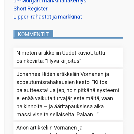
JP-Morgan: markkinanäkemys
Short Register
Lipper: rahastot ja markkinat
KOMMENTIT
Nimetön
artikkeliin
Uudet kuviot, tuttu
osinkovirta
: “
Hyvä kirjoitus
”
Johannes Hidén
artikkeliin
Vornanen ja
sopeutumisrahakausien kesto
: “
Kiitos
palautteesta! Ja jep, noin pitkänä systeemi
ei enää vaikuta turvajärjestelmältä, vaan
palkinnolta – ja ääritapauksissa aika
massiiviselta sellaiselta. Palaan…
”
Anon
artikkeliin
Vornanen ja