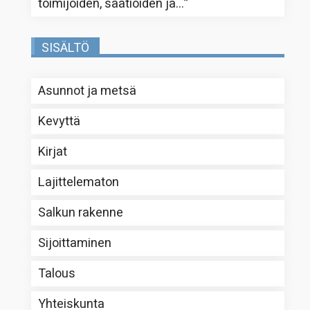
toimijoiden, säätiöiden ja…
”
SISÄLTÖ
Asunnot ja metsä
Kevyttä
Kirjat
Lajittelematon
Salkun rakenne
Sijoittaminen
Talous
Yhteiskunta