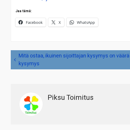
Jaa tämä:
Facebook
X
WhatsApp
Artikkelien
Mitä ostaa, ikuinen sijoittajan kysymys on väärä
selaus
kysymys
Piksu Toimitus