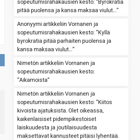
sopeutumisrahakausien kesto
: “
Byrokratia
pitää puolensa ja kansa maksaa viulut…
”
Anonyymi
artikkeliin
Vornanen ja
sopeutumisrahakausien kesto
: “
Kyllä
byrokratia pitää parhaiten puolensa ja
kansa maksaa viulut…
”
Nimetön
artikkeliin
Vornanen ja
sopeutumisrahakausien kesto
:
“
Aikamoista
”
Nimetön
artikkeliin
Vornanen ja
sopeutumisrahakausien kesto
: “
Kiitos
kivoista ajatuksista. Olet oikeassa,
kaikenlaisiset pidempikestoiset
laiskuudesta ja joutilaisuudesta
maksettavat kannusteet pitäisi lyhentää.