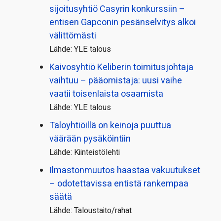
sijoitusyhtiö Casyrin konkurssiin –
entisen Gapconin pesänselvitys alkoi
välittömästi
Lähde: YLE talous
Kaivosyhtiö Keliberin toimitusjohtaja
vaihtuu – pääomistaja: uusi vaihe
vaatii toisenlaista osaamista
Lähde: YLE talous
Taloyhtiöillä on keinoja puuttua
väärään pysäköintiin
Lähde: Kiinteistölehti
Ilmastonmuutos haastaa vakuutukset
– odotettavissa entistä rankempaa
säätä
Lähde: Taloustaito/rahat