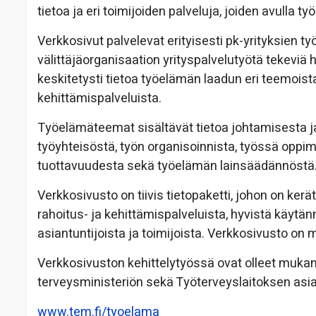
tietoa ja eri toimijoiden palveluja, joiden avulla 
Verkkosivut palvelevat erityisesti pk-yrityksien 
välittäjäorganisaation yrityspalvelutyötä tekeviä
keskitetysti tietoa työelämän laadun eri teemoista
kehittämispalveluista.
Työelämäteemat sisältävät tietoa johtamisesta 
työyhteisöstä, työn organisoinnista, työssä oppim
tuottavuudesta sekä työelämän lainsäädännöstä
Verkkosivusto on tiivis tietopaketti, johon on ker
rahoitus- ja kehittämispalveluista, hyvistä käytän
asiantuntijoista ja toimijoista. Verkkosivusto on 
Verkkosivuston kehittelytyössä ovat olleet mukana 
terveysministeriön sekä Työterveyslaitoksen asian
www.tem.fi/tyoelama