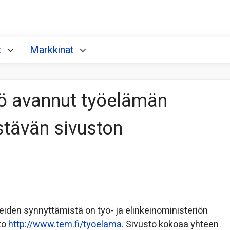
t
Markkinat
iö avannut työelämän
stävän sivuston
den synnyttämistä on työ- ja elinkeinoministeriön
to
http://www.tem.fi/tyoelama
. Sivusto kokoaa yhteen