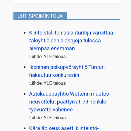
UUTISPOIMINTOJA
Kiinteistö­liiton asiantuntija varoittaa:
taloyhtiöiden alasajoja tulossa
aiempaa enemmän
Lähde: YLE talous
Ikoninen polkupyörä­yhtiö Tunturi
hakeutuu konkurssiin
Lähde: YLE talous
Autokauppayhtiö Wetterin muutos­
neuvottelut päättyivät, 79 henkilö­
työvuotta vähenee
Lähde: YLE talous
Käräjäoikeus asetti kiinteistö­