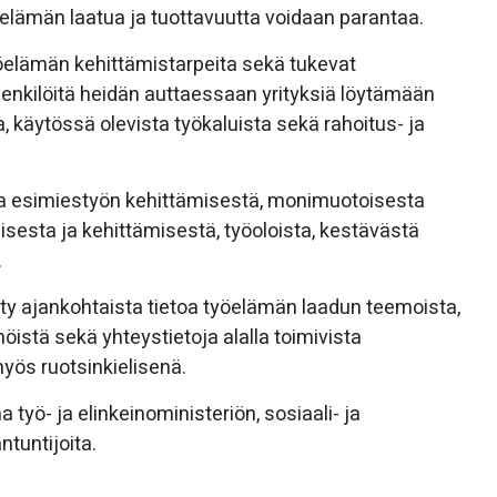
työelämän laatua ja tuottavuutta voidaan parantaa.
työelämän kehittämistarpeita sekä tukevat
 henkilöitä heidän auttaessaan yrityksiä löytämään
, käytössä olevista työkaluista sekä rahoitus- ja
ja esimiestyön kehittämisestä, monimuotoisesta
isesta ja kehittämisestä, työoloista, kestävästä
.
ätty ajankohtaista tietoa työelämän laadun teemoista,
nöistä sekä yhteystietoja alalla toimivista
myös ruotsinkielisenä.
työ- ja elinkeinoministeriön, sosiaali- ja
tuntijoita.