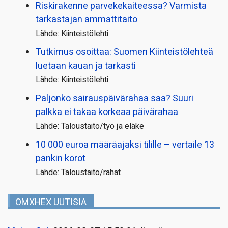
Riskirakenne parvekekaiteessa? Varmista
tarkastajan ammattitaito
Lähde: Kiinteistölehti
Tutkimus osoittaa: Suomen Kiinteistölehteä
luetaan kauan ja tarkasti
Lähde: Kiinteistölehti
Paljonko sairauspäivä­rahaa saa? Suuri
palkka ei takaa korkeaa päivärahaa
Lähde: Taloustaito/työ ja eläke
10 000 euroa määräajaksi tilille – vertaile 13
pankin korot
Lähde: Taloustaito/rahat
OMXHEX UUTISIA