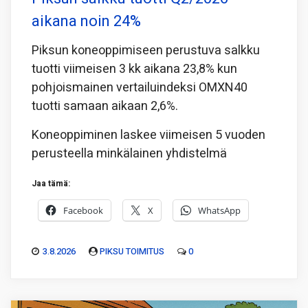
aikana noin 24%
Piksun koneoppimiseen perustuva salkku
tuotti viimeisen 3 kk aikana 23,8% kun
pohjoismainen vertailuindeksi OMXN40
tuotti samaan aikaan 2,6%.
Koneoppiminen laskee viimeisen 5 vuoden
perusteella minkälainen yhdistelmä
Jaa tämä:
Facebook
X
WhatsApp
3.8.2026
PIKSU TOIMITUS
0