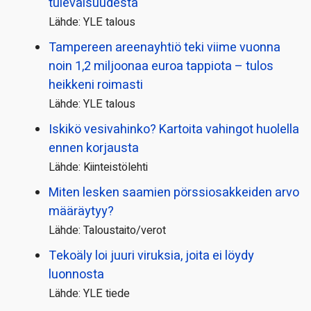
tulevaisuudesta
Lähde: YLE talous
Tampereen areenayhtiö teki viime vuonna
noin 1,2 miljoonaa euroa tappiota – tulos
heikkeni roimasti
Lähde: YLE talous
Iskikö vesivahinko? Kartoita vahingot huolella
ennen korjausta
Lähde: Kiinteistölehti
Miten lesken saamien pörssi­osakkeiden arvo
määräytyy?
Lähde: Taloustaito/verot
Tekoäly loi juuri viruksia, joita ei löydy
luonnosta
Lähde: YLE tiede