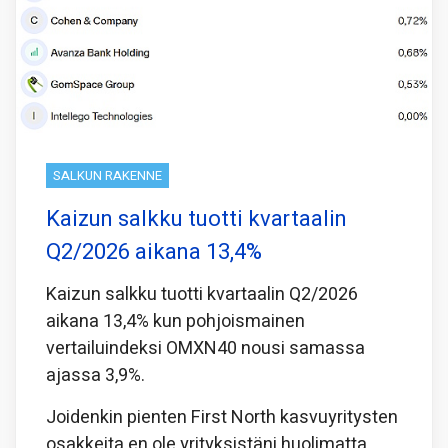
SALKUN RAKENNE
Kaizun salkku tuotti kvartaalin
Q2/2026 aikana 13,4%
Kaizun salkku tuotti kvartaalin Q2/2026
aikana 13,4% kun pohjoismainen
vertailuindeksi OMXN40 nousi samassa
ajassa 3,9%.
Joidenkin pienten First North kasvuyritysten
osakkeita en ole yrityksistäni huolimatta