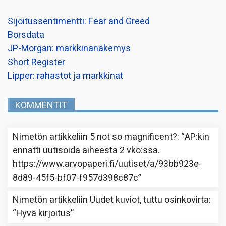
Sijoitussentimentti: Fear and Greed
Borsdata
JP-Morgan: markkinanäkemys
Short Register
Lipper: rahastot ja markkinat
KOMMENTIT
Nimetön
artikkeliin
5 not so magnificent?
: “
AP:kin
ennätti uutisoida aiheesta 2 vko:ssa.
https://www.arvopaperi.fi/uutiset/a/93bb923e-
8d89-45f5-bf07-f957d398c87c
”
Nimetön
artikkeliin
Uudet kuviot, tuttu osinkovirta
:
“
Hyvä kirjoitus
”