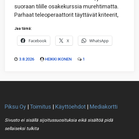
suoraan tilille osakekurssia murehtimatta.
Parhaat teleoperaattorit täyttävät kriteerit,
Jaa tämä:
Facebook
X
WhatsApp
3.8.2026
HEIKKI IKONEN
1
Piksu Oy
|
Toimitus
|
Käyttöehdot
|
Mediakortti
Sivusto ei sisällä sijoitussuosituksia eikä sisältöä pidä
sellaiseksi tulkita