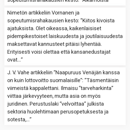
sopeutumisrahakausien kesto
: “
Aikamoista
”
Nimetön
artikkeliin
Vornanen ja
sopeutumisrahakausien kesto
: “
Kiitos kivoista
ajatuksista. Olet oikeassa, kaikenlaisiset
pidempikestoiset laiskuudesta ja joutilaisuudesta
maksettavat kannusteet pitäisi lyhentää.
Erityisesti voisi olettaa että kansanedustajat
ovat…
”
J. V. Vahe
artikkeliin
”Naapuruus Venäjän kanssa
on kuin lottovoitto suomalaisille”
: “
Täsmentäisin
viimeistä kappalettani. Ilmaisu ”tarveharkinta”
viittaa järkevyyteen, mutta asia on myös
juridinen. Perustuslaki ”velvoittaa” julkista
sektoria huolehtimaan perusopetuksesta ja
sotesta,…
”