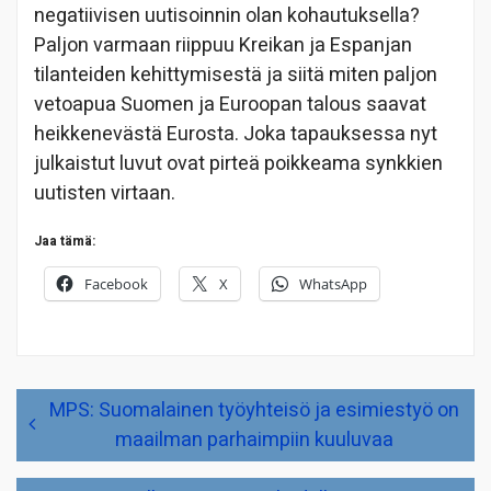
negatiivisen uutisoinnin olan kohautuksella?
Paljon varmaan riippuu Kreikan ja Espanjan
tilanteiden kehittymisestä ja siitä miten paljon
vetoapua Suomen ja Euroopan talous saavat
heikkenevästä Eurosta. Joka tapauksessa nyt
julkaistut luvut ovat pirteä poikkeama synkkien
uutisten virtaan.
Jaa tämä:
Facebook
X
WhatsApp
Artikkelien
MPS: Suomalainen työyhteisö ja esimiestyö on
selaus
maailman parhaimpiin kuuluvaa