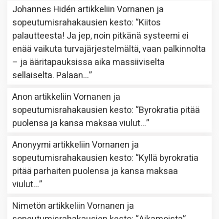
Johannes Hidén
artikkeliin
Vornanen ja
sopeutumisrahakausien kesto
: “
Kiitos
palautteesta! Ja jep, noin pitkänä systeemi ei
enää vaikuta turvajärjestelmältä, vaan palkinnolta
– ja ääritapauksissa aika massiiviselta
sellaiselta. Palaan…
”
Anon
artikkeliin
Vornanen ja
sopeutumisrahakausien kesto
: “
Byrokratia pitää
puolensa ja kansa maksaa viulut…
”
Anonyymi
artikkeliin
Vornanen ja
sopeutumisrahakausien kesto
: “
Kyllä byrokratia
pitää parhaiten puolensa ja kansa maksaa
viulut…
”
Nimetön
artikkeliin
Vornanen ja