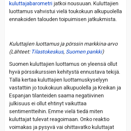
kuluttajabarometri
jatkoi nousuuan. Kuluttajien
luottamus vahvistui vielä toukokuun alkupuolella
ennakoiden talouden toipuimisen jatkukmista.
Kuluttajien luottamus ja pörssin markkina-arvo
(Lähteet:
Tilastokeskus
,
Suomen pankki
)
Suomen kuluttajien luottamus on yleensä ollut
hyvä pörssikurssien kehitystä ennustava tekijä.
Tällä kertaa kuluttajien luottamuskyselyyn
vastattiin jo toukokuun alkupuolella ja Kreikan ja
Espanjan tilanteiden saama negatiivinen
julkisuus ei ollut ehtinyt vaikuttaa
sentimentteihin. Emme vielä tiedä miten
kuluttajat tulevat reagoimaan. Onko reaktio
voimakas ja pysyvä vai ohittavatko kuluttajat