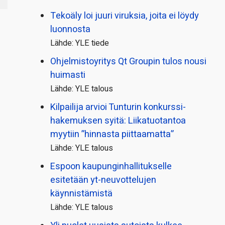
Tekoäly loi juuri viruksia, joita ei löydy
luonnosta
Lähde: YLE tiede
Ohjelmistoyritys Qt Groupin tulos nousi
huimasti
Lähde: YLE talous
Kilpailija arvioi Tunturin konkurssi­
hakemuksen syitä: Liikatuotantoa
myytiin ”hinnasta piittaamatta”
Lähde: YLE talous
Espoon kaupungin­hallitukselle
esitetään yt-neuvottelujen
käynnistämistä
Lähde: YLE talous