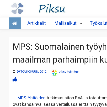
Talous
Artikkelit
Mallisalkut
Työkalu
MPS: Suomalainen työyht
maailman parhaimpiin k
29 TOUKOKUUN, 2012
piksu-toimitus
MPS-Yhtiöiden
tutkimuslaitos BVA:lla toteutt
ovat kansainvälisessä vertailussa erittäin tyytyv