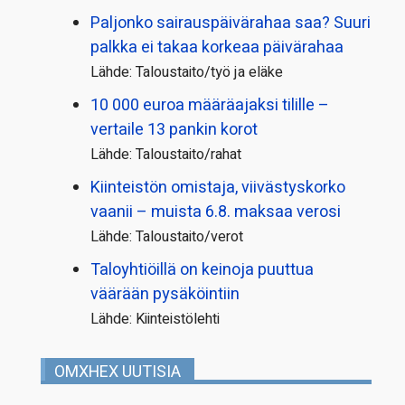
Paljonko sairauspäivä­rahaa saa? Suuri
palkka ei takaa korkeaa päivärahaa
Lähde: Taloustaito/työ ja eläke
10 000 euroa määräajaksi tilille –
vertaile 13 pankin korot
Lähde: Taloustaito/rahat
Kiinteistön omistaja, viivästyskorko
vaanii – muista 6.8. maksaa verosi
Lähde: Taloustaito/verot
Taloyhtiöillä on keinoja puuttua
väärään pysäköintiin
Lähde: Kiinteistölehti
OMXHEX UUTISIA