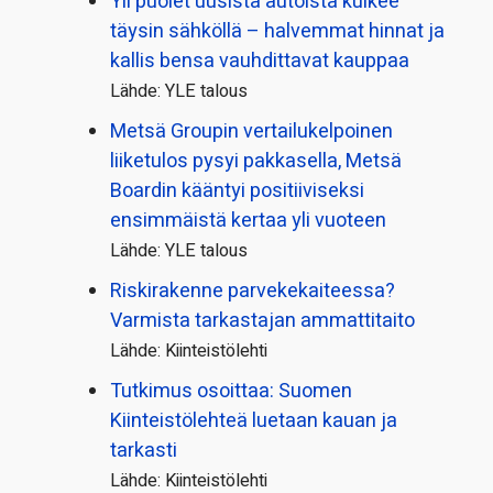
Yli puolet uusista autoista kulkee
täysin sähköllä – halvemmat hinnat ja
kallis bensa vauhdittavat kauppaa
Lähde: YLE talous
Metsä Groupin vertailu­kelpoinen
liiketulos pysyi pakkasella, Metsä
Boardin kääntyi positiiviseksi
ensimmäistä kertaa yli vuoteen
Lähde: YLE talous
Riskirakenne parvekekaiteessa?
Varmista tarkastajan ammattitaito
Lähde: Kiinteistölehti
Tutkimus osoittaa: Suomen
Kiinteistölehteä luetaan kauan ja
tarkasti
Lähde: Kiinteistölehti