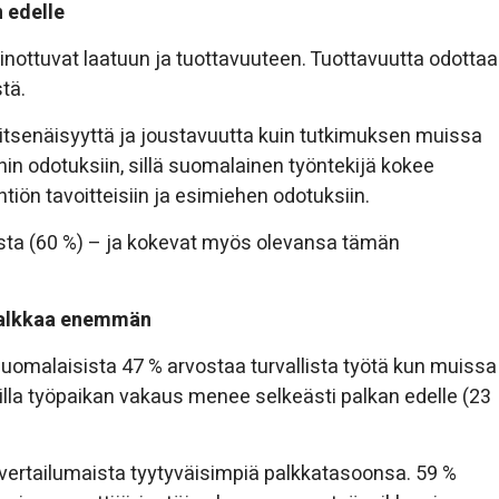
 edelle
inottuvat laatuun ja tuottavuuteen. Tuottavuutta odottaa
tä.
tsenäisyyttä ja joustavuutta kuin tutkimuksen muissa
n odotuksiin, sillä suomalainen työntekijä kokee
iön tavoitteisiin ja esimiehen odotuksiin.
usta (60 %) – ja kokevat myös olevansa tämän
 palkkaa enemmän
 Suomalaisista 47 % arvostaa turvallista työtä kun muissa
lla työpaikan vakaus menee selkeästi palkan edelle (23
vertailumaista tyytyväisimpiä palkkatasoonsa. 59 %