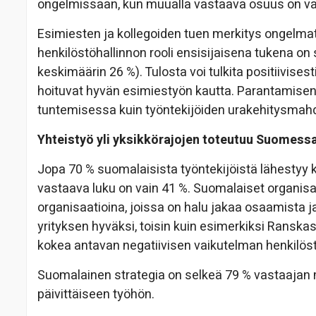
ongelmissaan, kun muualla vastaava osuus on va
Esimiesten ja kollegoiden tuen merkitys ongelmat
henkilöstöhallinnon rooli ensisijaisena tukena on 
keskimäärin 26 %). Tulosta voi tulkita positiivises
hoituvat hyvän esimiestyön kautta. Parantamisen 
tuntemisessa kuin työntekijöiden urakehitysmah
Yhteistyö yli yksikkörajojen toteutuu Suomessa
Jopa 70 % suomalaisista työntekijöistä lähestyy
vastaava luku on vain 41 %. Suomalaiset organisaa
organisaatioina, joissa on halu jakaa osaamista j
yrityksen hyväksi, toisin kuin esimerkiksi Ranska
kokea antavan negatiivisen vaikutelman henkilöst
Suomalainen strategia on selkeä 79 % vastaajan m
päivittäiseen työhön.