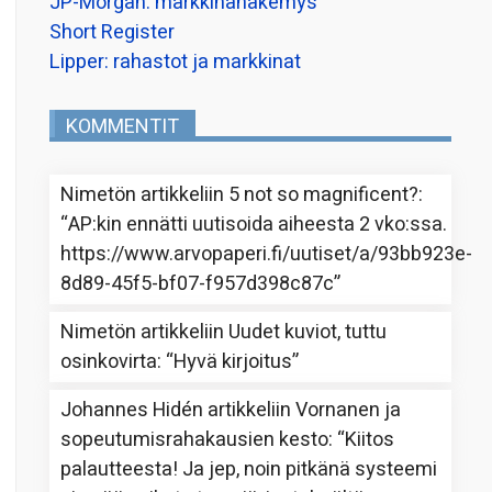
JP-Morgan: markkinanäkemys
Short Register
Lipper: rahastot ja markkinat
KOMMENTIT
Nimetön
artikkeliin
5 not so magnificent?
:
“
AP:kin ennätti uutisoida aiheesta 2 vko:ssa.
https://www.arvopaperi.fi/uutiset/a/93bb923e-
8d89-45f5-bf07-f957d398c87c
”
Nimetön
artikkeliin
Uudet kuviot, tuttu
osinkovirta
: “
Hyvä kirjoitus
”
Johannes Hidén
artikkeliin
Vornanen ja
sopeutumisrahakausien kesto
: “
Kiitos
palautteesta! Ja jep, noin pitkänä systeemi