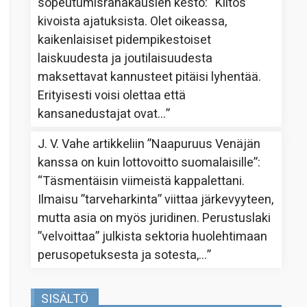
sopeutumisrahakausien kesto
: “
Kiitos
kivoista ajatuksista. Olet oikeassa,
kaikenlaisiset pidempikestoiset
laiskuudesta ja joutilaisuudesta
maksettavat kannusteet pitäisi lyhentää.
Erityisesti voisi olettaa että
kansanedustajat ovat…
”
J. V. Vahe
artikkeliin
”Naapuruus Venäjän
kanssa on kuin lottovoitto suomalaisille”
:
“
Täsmentäisin viimeistä kappalettani.
Ilmaisu ”tarveharkinta” viittaa järkevyyteen,
mutta asia on myös juridinen. Perustuslaki
”velvoittaa” julkista sektoria huolehtimaan
perusopetuksesta ja sotesta,…
”
SISÄLTÖ