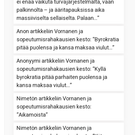
ei enää vaikuta turvajärjestelmältä, vaan
palkinnolta – ja ääritapauksissa aika
massiiviselta sellaiselta. Palaan…
”
Anon
artikkeliin
Vornanen ja
sopeutumisrahakausien kesto
: “
Byrokratia
pitää puolensa ja kansa maksaa viulut…
”
Anonyymi
artikkeliin
Vornanen ja
sopeutumisrahakausien kesto
: “
Kyllä
byrokratia pitää parhaiten puolensa ja
kansa maksaa viulut…
”
Nimetön
artikkeliin
Vornanen ja
sopeutumisrahakausien kesto
:
“
Aikamoista
”
Nimetön
artikkeliin
Vornanen ja