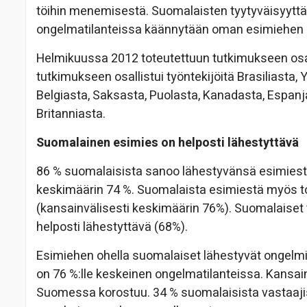
töihin menemisestä. Suomalaisten tyytyväisyyttä 
ongelmatilanteissa käännytään oman esimiehen 
Helmikuussa 2012 toteutettuun tutkimukseen osall
tutkimukseen osallistui työntekijöitä Brasiliasta, Yh
Belgiasta, Saksasta, Puolasta, Kanadasta, Espan
Britanniasta.
Suomalainen esimies on helposti lähestyttävä
86 % suomalaisista sanoo lähestyvänsä esimiest
keskimäärin 74 %. Suomalaista esimiestä myös to
(kansainvälisesti keskimäärin 76%). Suomalaiset t
helposti lähestyttävä (68%).
Esimiehen ohella suomalaiset lähestyvät ongelmis
on 76 %:lle keskeinen ongelmatilanteissa. Kansain
Suomessa korostuu. 34 % suomalaisista vastaaji