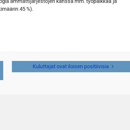
ialogia ammattijärjestöjen kanssa mm. työpaikkaa ja
imäärin 45 %).
Kuluttajat ovat iloisen positiivisia