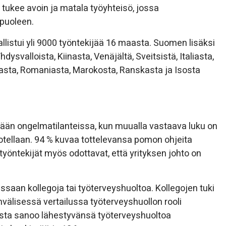
tukee avoin ja matala työyhteisö, jossa
puoleen.
istui yli 9000 työntekijää 16 maasta. Suomen lisäksi
dysvalloista, Kiinasta, Venäjältä, Sveitsistä, Italiasta,
jasta, Romaniasta, Marokosta, Ranskasta ja Isosta
ään ongelmatilanteissa, kun muualla vastaava luku on
tellaan. 94 % kuvaa tottelevansa pomon ohjeita
yöntekijät myös odottavat, että yrityksen johto on
saan kollegoja tai työterveyshuoltoa. Kollegojen tuki
välisessä vertailussa työterveyshuollon rooli
sta sanoo lähestyvänsä työterveyshuoltoa