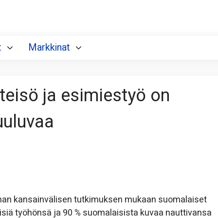
t
Markkinat
eisö ja esimiestyö on
uuluvaa
aman kansainvälisen tutkimuksen mukaan suomalaiset
äisiä työhönsä ja 90 % suomalaisista kuvaa nauttivansa