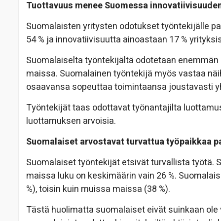
Tuottavuus menee Suomessa innovatiivisuuden
Suomalaisten yritysten odotukset työntekijälle pa
54 % ja innovatiivisuutta ainoastaan 17 % yrityksis
Suomalaiselta työntekijältä odotetaan enemmän i
maissa. Suomalainen työntekijä myös vastaa näihi
osaavansa sopeuttaa toimintaansa joustavasti yht
Työntekijät taas odottavat työnantajilta luottam
luottamuksen arvoisia.
Suomalaiset arvostavat turvattua työpaikkaa
Suomalaiset työntekijät etsivät turvallista työtä.
maissa luku on keskimäärin vain 26 %. Suomalaisi
%), toisin kuin muissa maissa (38 %).
Tästä huolimatta suomalaiset eivät suinkaan ole 