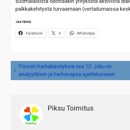
suomalaisista odottaakin yrityksiltä aktiivista d
palkkakehitystä turvaamaan (vertailumaissa kesk
Jaa tämä:
Facebook
X
WhatsApp
Artikkelien
Pörssin harhakäsityksiä osa 12: Joku on
selaus
analyyttinen ja harhavapaa ajattelussaan
Piksu Toimitus