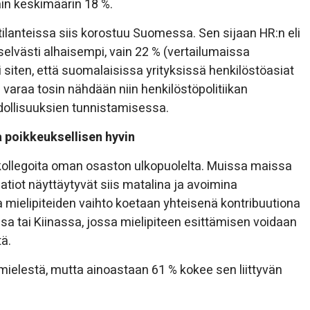
in keskimäärin 18 %.
ilanteissa siis korostuu Suomessa. Sen sijaan HR:n eli
selvästi alhaisempi, vain 22 % (vertailumaissa
ti siten, että suomalaisissa yrityksissä henkilöstöasiat
varaa tosin nähdään niin henkilöstöpolitiikan
dollisuuksien tunnistamisessa.
 poikkeuksellisen hyvin
 kollegoita oman osaston ulkopuolelta. Muissa maissa
tiot näyttäytyvät siis matalina ja avoimina
a mielipiteiden vaihto koetaan yhteisenä kontribuutiona
ssa tai Kiinassa, jossa mielipiteen esittämisen voidaan
ä.
ielestä, mutta ainoastaan 61 % kokee sen liittyvän