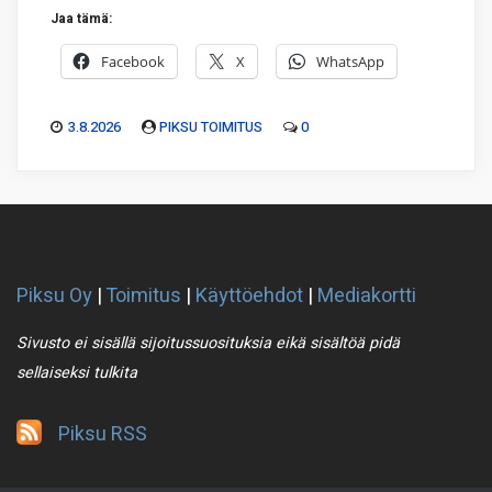
Jaa tämä:
Facebook
X
WhatsApp
3.8.2026
PIKSU TOIMITUS
0
Piksu Oy
|
Toimitus
|
Käyttöehdot
|
Mediakortti
Sivusto ei sisällä sijoitussuosituksia eikä sisältöä pidä
sellaiseksi tulkita
Piksu RSS