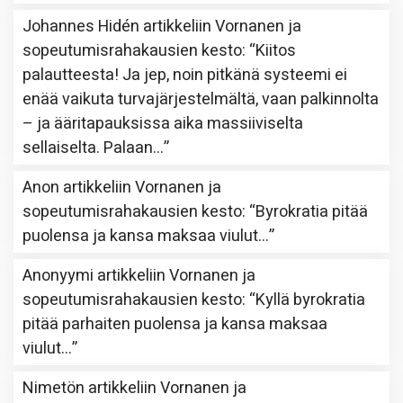
Johannes Hidén
artikkeliin
Vornanen ja
sopeutumisrahakausien kesto
: “
Kiitos
palautteesta! Ja jep, noin pitkänä systeemi ei
enää vaikuta turvajärjestelmältä, vaan palkinnolta
– ja ääritapauksissa aika massiiviselta
sellaiselta. Palaan…
”
Anon
artikkeliin
Vornanen ja
sopeutumisrahakausien kesto
: “
Byrokratia pitää
puolensa ja kansa maksaa viulut…
”
Anonyymi
artikkeliin
Vornanen ja
sopeutumisrahakausien kesto
: “
Kyllä byrokratia
pitää parhaiten puolensa ja kansa maksaa
viulut…
”
Nimetön
artikkeliin
Vornanen ja