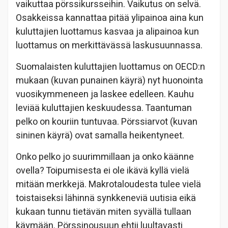
vaikuttaa pörssikursseihin. Vaikutus on selvä.
Osakkeissa kannattaa pitää ylipainoa aina kun
kuluttajien luottamus kasvaa ja alipainoa kun
luottamus on merkittävässä laskusuunnassa.
Suomalaisten kuluttajien luottamus on OECD:n
mukaan (kuvan punainen käyrä) nyt huonointa
vuosikymmeneen ja laskee edelleen. Kauhu
leviää kuluttajien keskuudessa. Taantuman
pelko on kouriin tuntuvaa. Pörssiarvot (kuvan
sininen käyrä) ovat samalla heikentyneet.
Onko pelko jo suurimmillaan ja onko käänne
ovella? Toipumisesta ei ole ikävä kyllä vielä
mitään merkkejä. Makrotaloudesta tulee vielä
toistaiseksi lähinnä synkkeneviä uutisia eikä
kukaan tunnu tietävän miten syvällä tullaan
käymään. Pörssinousuun ehtii luultavasti