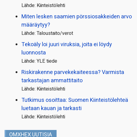
Lähde: Kiinteistölehti
Miten lesken saamien pörssi­osakkeiden arvo
määräytyy?
Lähde: Taloustaito/verot
Tekoäly loi juuri viruksia, joita ei löydy
luonnosta
Lähde: YLE tiede
Riskirakenne parvekekaiteessa? Varmista
tarkastajan ammattitaito
Lähde: Kiinteistölehti
Tutkimus osoittaa: Suomen Kiinteistölehteä
luetaan kauan ja tarkasti
Lähde: Kiinteistölehti
OMXHEX UUTISIA