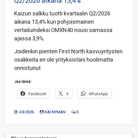
Q2/2026 aikana 13,4%
Kaizun salkku tuotti kvartaalin Q2/2026
aikana 13,4% kun pohjoismainen
vertailuindeksi OMXN40 nousi samassa
ajassa 3,9%.
Joidenkin pienten First North kasvuyritysten
osakkeita en ole yrityksistäni huolimatta
onnistunut
Jaa tämä:
Facebook
X
WhatsApp
4.8.2026
KAI NYMAN
0