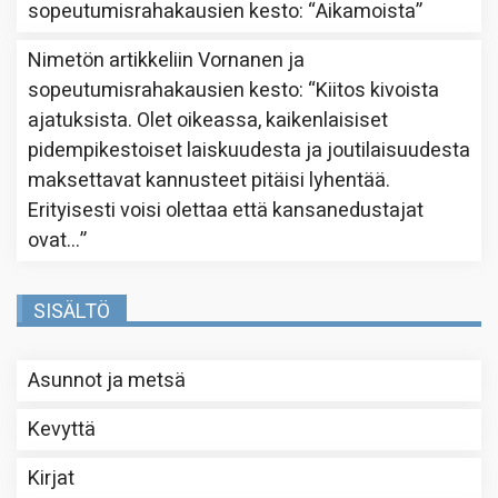
sopeutumisrahakausien kesto
: “
Aikamoista
”
Nimetön
artikkeliin
Vornanen ja
sopeutumisrahakausien kesto
: “
Kiitos kivoista
ajatuksista. Olet oikeassa, kaikenlaisiset
pidempikestoiset laiskuudesta ja joutilaisuudesta
maksettavat kannusteet pitäisi lyhentää.
Erityisesti voisi olettaa että kansanedustajat
ovat…
”
SISÄLTÖ
Asunnot ja metsä
Kevyttä
Kirjat