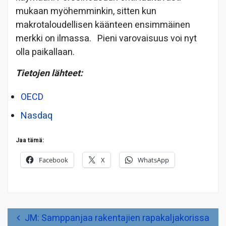
mukaan myöhemminkin, sitten kun
makrotaloudellisen käänteen ensimmäinen
merkki on ilmassa. Pieni varovaisuus voi nyt
olla paikallaan.
Tietojen lähteet:
OECD
Nasdaq
Jaa tämä:
Facebook
X
WhatsApp
Artikkelien
JM: Samppanjaa rakentajien rapakaljakorissa
selaus