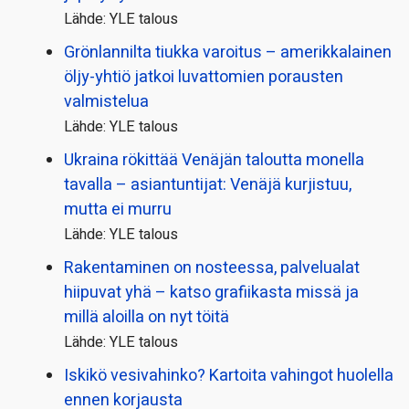
Lähde: YLE talous
Grönlannilta tiukka varoitus – amerikkalainen
öljy-yhtiö jatkoi luvattomien porausten
valmistelua
Lähde: YLE talous
Ukraina rökittää Venäjän taloutta monella
tavalla – asiantuntijat: Venäjä kurjistuu,
mutta ei murru
Lähde: YLE talous
Rakentaminen on nosteessa, palvelualat
hiipuvat yhä – katso grafiikasta missä ja
millä aloilla on nyt töitä
Lähde: YLE talous
Iskikö vesivahinko? Kartoita vahingot huolella
ennen korjausta