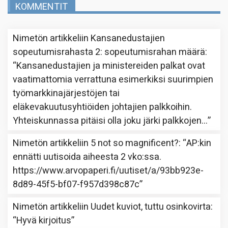
KOMMENTIT
Nimetön
artikkeliin
Kansanedustajien
sopeutumisrahasta 2: sopeutumisrahan määrä
:
“
Kansanedustajien ja ministereiden palkat ovat
vaatimattomia verrattuna esimerkiksi suurimpien
työmarkkinajärjestöjen tai
eläkevakuutusyhtiöiden johtajien palkkoihin.
Yhteiskunnassa pitäisi olla joku järki palkkojen…
”
Nimetön
artikkeliin
5 not so magnificent?
: “
AP:kin
ennätti uutisoida aiheesta 2 vko:ssa.
https://www.arvopaperi.fi/uutiset/a/93bb923e-
8d89-45f5-bf07-f957d398c87c
”
Nimetön
artikkeliin
Uudet kuviot, tuttu osinkovirta
:
“
Hyvä kirjoitus
”