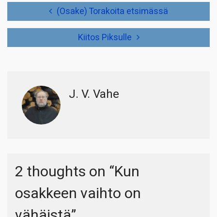
Artikkelien
(Osake) Torakoita etsimässä
selaus
Kiitos Piksulle
J. V. Vahe
2 thoughts on “
Kun
osakkeen vaihto on
vähäistä
”