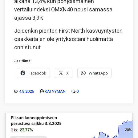
aikana 13,4% kun pohjoismainen
vertailuindeksi OMXN40 nousi samassa
ajassa 3,9%.
Joidenkin pienten First North kasvuyritysten
osakkeita en ole yrityksistäni huolimatta
onnistunut
Jaa tämä:
Facebook
X
WhatsApp
4.8.2026
KAI NYMAN
0