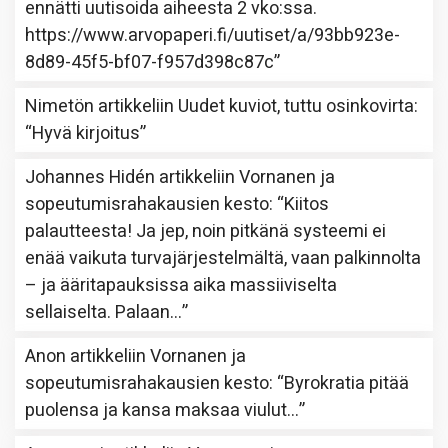
ennätti uutisoida aiheesta 2 vko:ssa.
https://www.arvopaperi.fi/uutiset/a/93bb923e-
8d89-45f5-bf07-f957d398c87c
”
Nimetön
artikkeliin
Uudet kuviot, tuttu osinkovirta
:
“
Hyvä kirjoitus
”
Johannes Hidén
artikkeliin
Vornanen ja
sopeutumisrahakausien kesto
: “
Kiitos
palautteesta! Ja jep, noin pitkänä systeemi ei
enää vaikuta turvajärjestelmältä, vaan palkinnolta
– ja ääritapauksissa aika massiiviselta
sellaiselta. Palaan…
”
Anon
artikkeliin
Vornanen ja
sopeutumisrahakausien kesto
: “
Byrokratia pitää
puolensa ja kansa maksaa viulut…
”