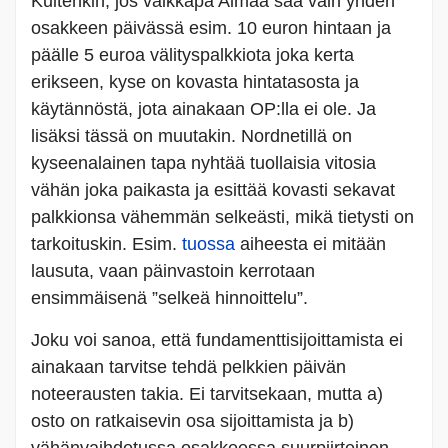
Kuitenkin, jos vaikkapa Almaa saa vain yhden
osakkeen päivässä esim. 10 euron hintaan ja
päälle 5 euroa välityspalkkiota joka kerta
erikseen, kyse on kovasta hintatasosta ja
käytännöstä, jota ainakaan OP:lla ei ole. Ja
lisäksi tässä on muutakin. Nordnetillä on
kyseenalainen tapa nyhtää tuollaisia vitosia
vähän joka paikasta ja esittää kovasti sekavat
palkkionsa vähemmän selkeästi, mikä tietysti on
tarkoituskin. Esim.
tuossa
aiheesta ei mitään
lausuta, vaan päinvastoin kerrotaan
ensimmäisenä ”selkeä hinnoittelu”.
Joku voi sanoa, että fundamenttisijoittamista ei
ainakaan tarvitse tehdä pelkkien päivän
noteerausten takia. Ei tarvitsekaan, mutta a)
osto on ratkaisevin osa sijoittamista ja b)