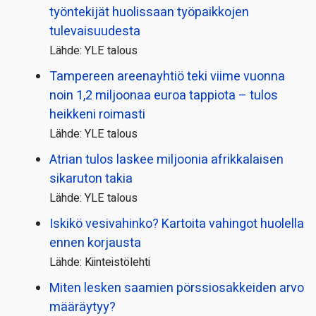
työntekijät huolissaan työpaikkojen
tulevaisuudesta
Lähde: YLE talous
Tampereen areenayhtiö teki viime vuonna
noin 1,2 miljoonaa euroa tappiota – tulos
heikkeni roimasti
Lähde: YLE talous
Atrian tulos laskee miljoonia afrikkalaisen
sikaruton takia
Lähde: YLE talous
Iskikö vesivahinko? Kartoita vahingot huolella
ennen korjausta
Lähde: Kiinteistölehti
Miten lesken saamien pörssi­osakkeiden arvo
määräytyy?