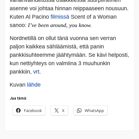
vähänvaihdetussa osakkeessa suurpiirteinen
asenne voi johtaa hinnan reippaaseen nousuun.
Kuten Al Pacino
filmissä
Scent of a Woman
sanoo:
I’ve been around, you know.
Nordnetillä on ollut tänä vuonna sen verran
paljon kaikkea sähläämistä, että panin
pankkisuhteemme jäähtymään. Se kävi helposti,
kun nettiyhteys on valmiina 3 muuhunkin
pankkiin,
vrt
.
Kuvan
lähde
Jaa tämä:
Facebook
X
WhatsApp