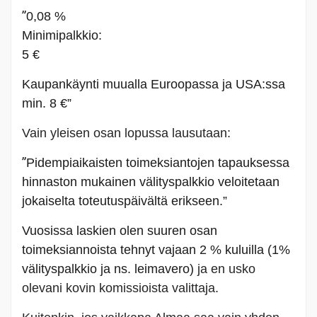
”
0,08 %
Minimipalkkio:
5 €
Kaupankäynti muualla Euroopassa ja USA:ssa
min. 8 €”
Vain yleisen osan lopussa lausutaan:
”
Pidempiaikaisten toimeksiantojen tapauksessa
hinnaston mukainen välityspalkkio veloitetaan
jokaiselta toteutuspäivältä erikseen.”
Vuosissa laskien olen suuren osan
toimeksiannoista tehnyt vajaan 2 % kuluilla (1%
välityspalkkio ja ns. leimavero)
ja en usko
olevani kovin komissioista valittaja.