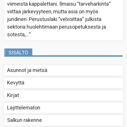
viimeistä kappalettani. Ilmaisu ”tarveharkinta”
viittaa järkevyyteen, mutta asia on myös
juridinen. Perustuslaki ”velvoittaa” julkista
sektoria huolehtimaan perusopetuksesta ja
sotesta,…
”
SISÄLTÖ
Asunnot ja metsä
Kevyttä
Kirjat
Lajittelematon
Salkun rakenne