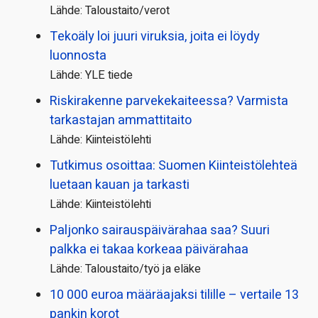
Lähde: Taloustaito/verot
Tekoäly loi juuri viruksia, joita ei löydy
luonnosta
Lähde: YLE tiede
Riskirakenne parvekekaiteessa? Varmista
tarkastajan ammattitaito
Lähde: Kiinteistölehti
Tutkimus osoittaa: Suomen Kiinteistölehteä
luetaan kauan ja tarkasti
Lähde: Kiinteistölehti
Paljonko sairauspäivä­rahaa saa? Suuri
palkka ei takaa korkeaa päivärahaa
Lähde: Taloustaito/työ ja eläke
10 000 euroa määräajaksi tilille – vertaile 13
pankin korot