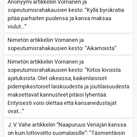
Anonyymi
artikkeliin
Vornanen ja
sopeutumisrahakausien kesto
: “
Kyllä byrokratia
pitää parhaiten puolensa ja kansa maksaa
viulut…
”
Nimetön
artikkeliin
Vornanen ja
sopeutumisrahakausien kesto
: “
Aikamoista
”
Nimetön
artikkeliin
Vornanen ja
sopeutumisrahakausien kesto
: “
Kiitos kivoista
ajatuksista. Olet oikeassa, kaikenlaisiset
pidempikestoiset laiskuudesta ja joutilaisuudesta
maksettavat kannusteet pitäisi lyhentää.
Erityisesti voisi olettaa että kansanedustajat
ovat…
”
J. V. Vahe
artikkeliin
”Naapuruus Venäjän kanssa
on kuin lottovoitto suomalaisille”
: “
Täsmentäisin