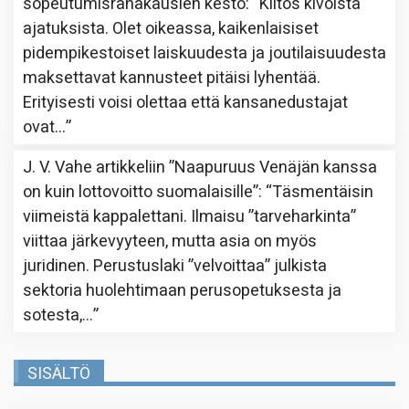
sopeutumisrahakausien kesto
: “
Kiitos kivoista
ajatuksista. Olet oikeassa, kaikenlaisiset
pidempikestoiset laiskuudesta ja joutilaisuudesta
maksettavat kannusteet pitäisi lyhentää.
Erityisesti voisi olettaa että kansanedustajat
ovat…
”
J. V. Vahe
artikkeliin
”Naapuruus Venäjän kanssa
on kuin lottovoitto suomalaisille”
: “
Täsmentäisin
viimeistä kappalettani. Ilmaisu ”tarveharkinta”
viittaa järkevyyteen, mutta asia on myös
juridinen. Perustuslaki ”velvoittaa” julkista
sektoria huolehtimaan perusopetuksesta ja
sotesta,…
”
SISÄLTÖ