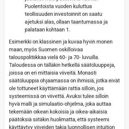
Puolentoista vuoden kuluttua
teollisuuden investoinnit on saatu
ajetuksi alas, ollaan taantumassa ja
palataan kohtaan 1.
Esimerkki on klassinen ja kuvaa hyvin monen
maan, myös Suomen oskilloivaa
talouspolitiikkaa vielä 60- ja 70- luvuilla.
Taloudessa on tälläkin hetkellä säätöluuppeja,
joissa on eri mittaisia viiveitä. Monasti
säätöluuppia ohjaamassa on ihmisiä, jotka eivät
ole tottuneet käyttämään rattia silloin, jos
systeemissä on viivettä. Avuksi tulee silloin
hyvä malli ja simulaatio-ohjelma, joka auttaa
tekemään oikean kokoisia ja oikea-aikaisia
päätöksiä siitäkin huolimatta, että systeemi
käyttäytyy viiveiden takia luonnollisen intuition