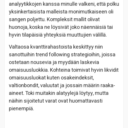
analyytikkojen kanssa minulle valkeni, että polku
yksinkertaisista malleista monimutkaiseen oli
sangen poljettu. Kompleksit mallit olivat
huonoja, koska ne löysivät joko näennäisiä tai
hyvin tilapäisiä yhteyksiä muuttujien välillä.
Valtaosa kvanttirahastoista keskittyy niin
sanottuihin trend following strategioihin, joissa
ostetaan nousevia ja myydään laskevia
omaisuusluokkia. Kohteina toimivat hyvin likvidit
omaisuusluokat kuten osakeindeksit,
valtionbondit, valuutat ja jossain määrin raaka-
aineet. Toki muitakin alatyylejä löytyy, mutta
näihin sijoitetut varat ovat huomattavasti
pienempiä.