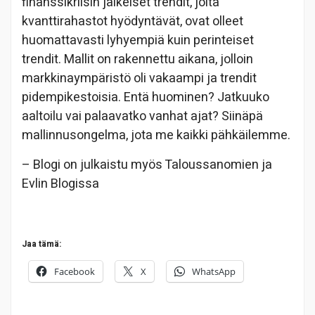
finanssikriisin jälkeiset trendit, joita
kvanttirahastot hyödyntävät, ovat olleet
huomattavasti lyhyempiä kuin perinteiset
trendit. Mallit on rakennettu aikana, jolloin
markkinaympäristö oli vakaampi ja trendit
pidempikestoisia. Entä huominen? Jatkuuko
aaltoilu vai palaavatko vanhat ajat? Siinäpä
mallinnusongelma, jota me kaikki pähkäilemme.
– Blogi on julkaistu myös Taloussanomien ja
Evlin Blogissa
Jaa tämä:
Facebook
X
WhatsApp