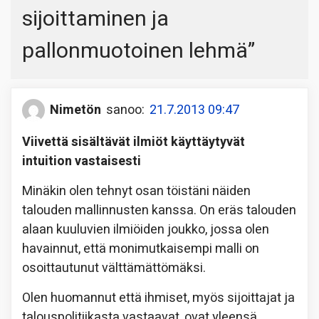
sijoittaminen ja
pallonmuotoinen lehmä
”
Nimetön
sanoo:
21.7.2013 09:47
Viivettä sisältävät ilmiöt käyttäytyvät
intuition vastaisesti
Minäkin olen tehnyt osan töistäni näiden
talouden mallinnusten kanssa. On eräs talouden
alaan kuuluvien ilmiöiden joukko, jossa olen
havainnut, että monimutkaisempi malli on
osoittautunut välttämättömäksi.
Olen huomannut että ihmiset, myös sijoittajat ja
talouspolitiikasta vastaavat, ovat yleensä