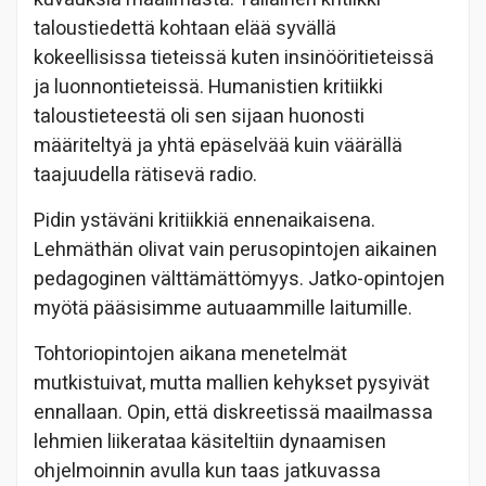
taloustiedettä kohtaan elää syvällä
kokeellisissa tieteissä kuten insinööritieteissä
ja luonnontieteissä. Humanistien kritiikki
taloustieteestä oli sen sijaan huonosti
määriteltyä ja yhtä epäselvää kuin väärällä
taajuudella rätisevä radio.
Pidin ystäväni kritiikkiä ennenaikaisena.
Lehmäthän olivat vain perusopintojen aikainen
pedagoginen välttämättömyys. Jatko-opintojen
myötä pääsisimme autuaammille laitumille.
Tohtoriopintojen aikana menetelmät
mutkistuivat, mutta mallien kehykset pysyivät
ennallaan. Opin, että diskreetissä maailmassa
lehmien liikerataa käsiteltiin dynaamisen
ohjelmoinnin avulla kun taas jatkuvassa