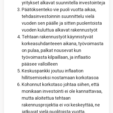
yritykset alkavat suunnitella investointeja
Päätöksenteko vie puoli vuotta aikaa,
tehdasinvestoinnin suunnittelu vielä
vuoden sen päälle ja sitten puolentoista
vuoden kuluttua alkavat rakennustyöt
Tehtaan rakennustyöt käynnistyvät
korkeasuhdanteeen aikana, työvoimasta
on pulaa, palkat nousevat kun
työvoimasta kilpaillaan, ja inflaatio
pääsee valloilleen
Keskuspankki joutuu inflaation
hillitsemiseksi nostamaan korkotasoa
Kohonnut korkotaso johtaa siihen, että
monikaan investointi ei ole kannattavaa,
mutta aloitettua tehtaan
rakennusprojektia ei voi keskeyttää, ne
jatkuvat vielä puolitoista vuotta.