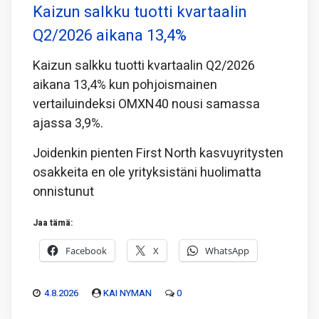
Kaizun salkku tuotti kvartaalin
Q2/2026 aikana 13,4%
Kaizun salkku tuotti kvartaalin Q2/2026
aikana 13,4% kun pohjoismainen
vertailuindeksi OMXN40 nousi samassa
ajassa 3,9%.
Joidenkin pienten First North kasvuyritysten
osakkeita en ole yrityksistäni huolimatta
onnistunut
Jaa tämä:
Facebook
X
WhatsApp
4.8.2026
KAI NYMAN
0