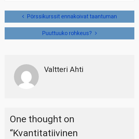
Artikkelien
Pörssikurssit ennakoivat taantuman
selaus
Puuttuuko rohkeus?
Valtteri Ahti
One thought on
“
Kvantitatiivinen