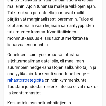
ennustetarkkuutta vanhempiin suoraviivaisiin
malleihin. Ajoin tuhansia malleja viikkojen ajan.
Tutkimuksen perusteella joustavat mallit
pärjäsivät marginaalisesti paremmin. Tulos ei
ollut anomalia vaan linjassa samantyyppisten
tutkimusten kanssa. Kvantitatiivinen
monimutkaisuus ei siis tuonut merkittävää
lisäarvoa ennusteihin.
Onnekseni sain työelämässä tutustua
sijoitusmaailman aatelisiin, eli maailman
suurimpien hedge-rahastojen salkunhoitajiin ja
analyytikoihin. Karkeasti sanottuna hedge –
rahastostrategioita
on noin kymmenkunta.
Taustani johdosta mielenkiintoisia olivat makro-
ja kvanttirahastot.
Keskusteluissa salkunhoitajien ja