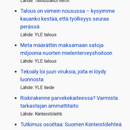
Lähde: Taloustaito/verot
Talous on viimein nousussa – kysyimme
kauanko kestää, että työllisyys seuraa
perässä
Lähde: YLE talous
Meta määrättiin maksamaan satoja
miljoonia nuorten mielenterveyshoitoon
Lähde: YLE talous
Tekoäly loi juuri viruksia, joita ei löydy
luonnosta
Lähde: YLE tiede
Riskirakenne parvekekaiteessa? Varmista
tarkastajan ammattitaito
Lähde: Kiinteistölehti
Tutkimus osoittaa: Suomen Kiinteistölehteä