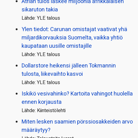
Atrian tulos laskee miljoonia afrikkalaisen
sikaruton takia
Lähde: YLE talous
Ylen tiedot: Carunan omistajat vaativat yhä
miljardi­korvauksia Suomelta, vaikka yhtiö
kaupataan uusille omistajille
Lähde: YLE talous
Dollarstore heikensi jälleen Tokmannin
tulosta, liikevaihto kasvoi
Lähde: YLE talous
Iskikö vesivahinko? Kartoita vahingot huolella
ennen korjausta
Lähde: Kiinteistölehti
Miten lesken saamien pörssi­osakkeiden arvo
määräytyy?