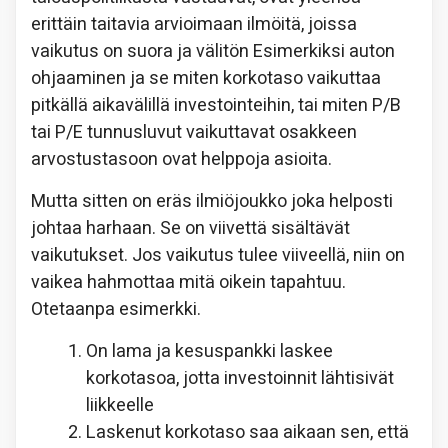
erittäin taitavia arvioimaan ilmöitä, joissa
vaikutus on suora ja välitön Esimerkiksi auton
ohjaaminen ja se miten korkotaso vaikuttaa
pitkällä aikavälillä investointeihin, tai miten P/B
tai P/E tunnusluvut vaikuttavat osakkeen
arvostustasoon ovat helppoja asioita.
Mutta sitten on eräs ilmiöjoukko joka helposti
johtaa harhaan. Se on viivettä sisältävät
vaikutukset. Jos vaikutus tulee viiveellä, niin on
vaikea hahmottaa mitä oikein tapahtuu.
Otetaanpa esimerkki.
On lama ja kesuspankki laskee
korkotasoa, jotta investoinnit lähtisivät
liikkeelle
Laskenut korkotaso saa aikaan sen, että