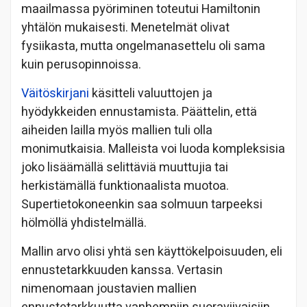
maailmassa pyöriminen toteutui Hamiltonin
yhtälön mukaisesti. Menetelmät olivat
fysiikasta, mutta ongelmanasettelu oli sama
kuin perusopinnoissa.
Väitöskirjani
käsitteli valuuttojen ja
hyödykkeiden ennustamista. Päättelin, että
aiheiden lailla myös mallien tuli olla
monimutkaisia. Malleista voi luoda kompleksisia
joko lisäämällä selittäviä muuttujia tai
herkistämällä funktionaalista muotoa.
Supertietokoneenkin saa solmuun tarpeeksi
hölmöllä yhdistelmällä.
Mallin arvo olisi yhtä sen käyttökelpoisuuden, eli
ennustetarkkuuden kanssa. Vertasin
nimenomaan joustavien mallien