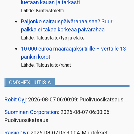
luetaan kauan ja tarkasti
Lähde: Kiinteistölehti
Paljonko sairauspäivä­rahaa saa? Suuri
palkka ei takaa korkeaa päivärahaa
Lähde: Taloustaito/työ ja eläke
10 000 euroa määräajaksi tilille – vertaile 13
pankin korot
Lähde: Taloustaito/rahat
OMXHEX UUTISIA
Robit Oyj
: 2026-08-07 06:00:09: Puolivuosikatsaus
Suominen Corporation
: 2026-08-07 06:00:06:
Puolivuosikatsaus
Raisio Oyj
: 2026-08-07 05:30:04: Muutokset