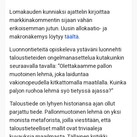
Lomakauden kunniaksi ajattelin kirjoittaa
markkinakommentin sijaan vähän
erikoisemman jutun. Uusin allokaatio- ja
makronäkemys löytyy
täältä
.
Luonnontieteitä opiskeleva ystäväni luonnehti
taloustieteiden ongelmanasettelua kutakuinkin
seuraavalla tavalla: ”Olettakaamme pallon
muotoinen lehmä, joka laiduntaa
vakionopeudella kitkattomalla maatilalla. Kuinka
paljon ruohoa lehmä syö tietyssä ajassa?”
Taloustiede on lyhyen historiansa ajan ollut
parjattu tiede. Pallonmuotoinen lehmä on yksi
monista metaforista, joilla viestitään, että
taloustieteelliset mallit ovat triviaaleja
kuvauksia maailmasta. Tällainen kritiikki