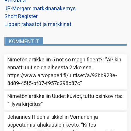
Borsdata
JP-Morgan: markkinanäkemys
Short Register
Lipper: rahastot ja markkinat
KOMMENTIT
Nimetön
artikkeliin
5 not so magnificent?
: “
AP:kin
ennätti uutisoida aiheesta 2 vko:ssa.
https://www.arvopaperi.fi/uutiset/a/93bb923e-
8d89-45f5-bf07-f957d398c87c
”
Nimetön
artikkeliin
Uudet kuviot, tuttu osinkovirta
:
“
Hyvä kirjoitus
”
Johannes Hidén
artikkeliin
Vornanen ja
sopeutumisrahakausien kesto
: “
Kiitos