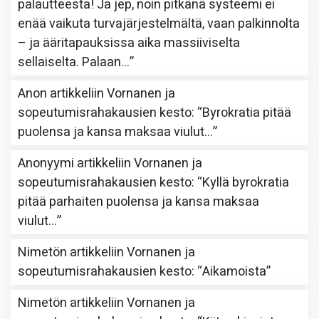
palautteesta! Ja jep, noin pitkänä systeemi ei
enää vaikuta turvajärjestelmältä, vaan palkinnolta
– ja ääritapauksissa aika massiiviselta
sellaiselta. Palaan…
”
Anon
artikkeliin
Vornanen ja
sopeutumisrahakausien kesto
: “
Byrokratia pitää
puolensa ja kansa maksaa viulut…
”
Anonyymi
artikkeliin
Vornanen ja
sopeutumisrahakausien kesto
: “
Kyllä byrokratia
pitää parhaiten puolensa ja kansa maksaa
viulut…
”
Nimetön
artikkeliin
Vornanen ja
sopeutumisrahakausien kesto
: “
Aikamoista
”
Nimetön
artikkeliin
Vornanen ja