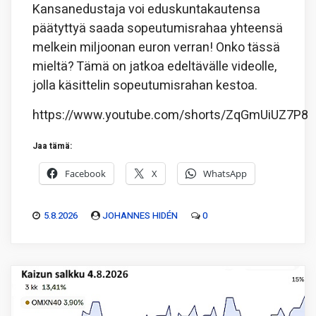
Kansanedustaja voi eduskuntakautensa
päätyttyä saada sopeutumisrahaa yhteensä
melkein miljoonan euron verran! Onko tässä
mieltä? Tämä on jatkoa edeltävälle videolle,
jolla käsittelin sopeutumisrahan kestoa.
https://www.youtube.com/shorts/ZqGmUiUZ7P8
Jaa tämä:
Facebook
X
WhatsApp
5.8.2026
JOHANNES HIDÉN
0