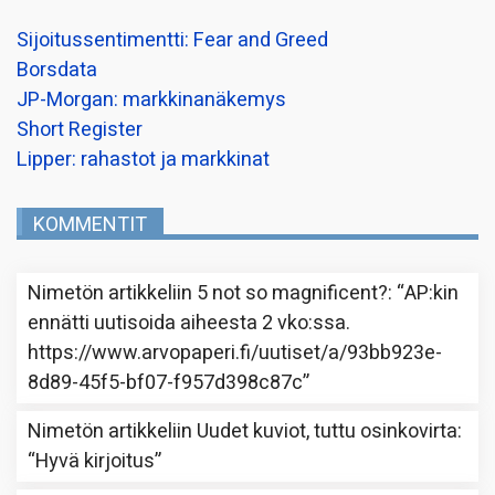
Sijoitussentimentti: Fear and Greed
Borsdata
JP-Morgan: markkinanäkemys
Short Register
Lipper: rahastot ja markkinat
KOMMENTIT
Nimetön
artikkeliin
5 not so magnificent?
: “
AP:kin
ennätti uutisoida aiheesta 2 vko:ssa.
https://www.arvopaperi.fi/uutiset/a/93bb923e-
8d89-45f5-bf07-f957d398c87c
”
Nimetön
artikkeliin
Uudet kuviot, tuttu osinkovirta
:
“
Hyvä kirjoitus
”