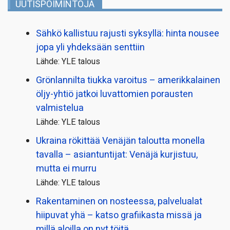
UUTISPOIMINTOJA
Sähkö kallistuu rajusti syksyllä: hinta nousee
jopa yli yhdeksään senttiin
Lähde: YLE talous
Grönlannilta tiukka varoitus – amerikkalainen
öljy-yhtiö jatkoi luvattomien porausten
valmistelua
Lähde: YLE talous
Ukraina rökittää Venäjän taloutta monella
tavalla – asiantuntijat: Venäjä kurjistuu,
mutta ei murru
Lähde: YLE talous
Rakentaminen on nosteessa, palvelualat
hiipuvat yhä – katso grafiikasta missä ja
millä aloilla on nyt töitä