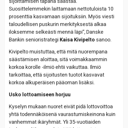
sijoittamisen tapana säästää.
Suosittelemmekin laittamaan nettotuloista 10
prosenttia kasvamaan sijoituksiin. Myös viesti
taloudellisen puskurin merkityksestä alkaa
iloksemme selkeästi mennä läpi”, Danske
Bankin senioristrategi
Kaisa Kivipelto
sanoo.
Kivipelto muistuttaa, että mitä nuorempana
säästämisen aloittaa, sitä voimakkaammin
korkoa korolle -ilmiö ehtii vaikuttaa. Ilmiö
tarkoittaa, että sijoitusten tuotot kasvavat
korkoa alkuperäisen pääoman lisäksi.
Usko lottoamiseen horjuu
Kyselyn mukaan nuoret eivät pidä lottovoittoa
yhtä todennäköisenä vaurastumiskeinona kuin
vanhemmat ikäryhmät. Yli 35-vuotiaiden