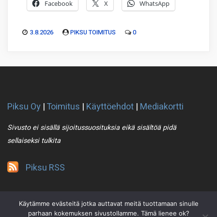
Facebook
X
WhatsApp
3.8.2026
PIKSU TOIMITUS
0
Piksu Oy
|
Toimitus
|
Käyttöehdot
|
Mediakortti
Sivusto ei sisällä sijoitussuosituksia eikä sisältöä pidä
sellaiseksi tulkita
Piksu RSS
Käytämme evästeitä jotka auttavat meitä tuottamaan sinulle
parhaan kokemuksen sivustollamme. Tämä lienee ok?