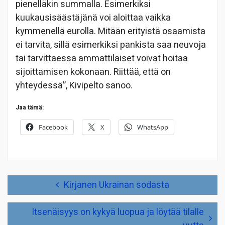
pienelläkin summalla. Esimerkiksi
kuukausisäästäjänä voi aloittaa vaikka
kymmenellä eurolla. Mitään erityistä osaamista
ei tarvita, sillä esimerkiksi pankista saa neuvoja
tai tarvittaessa ammattilaiset voivat hoitaa
sijoittamisen kokonaan. Riittää, että on
yhteydessä”, Kivipelto sanoo.
Jaa tämä:
Facebook
X
WhatsApp
Artikkelien
Kirjanen Ukrainan sodasta
selaus
Itsenäisyys on kykyä luopua ja löytää tilalle