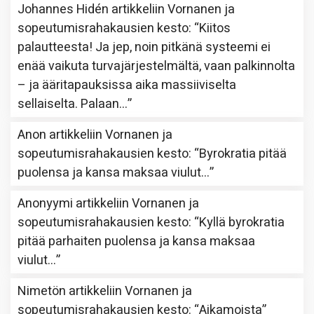
Johannes Hidén
artikkeliin
Vornanen ja
sopeutumisrahakausien kesto
: “
Kiitos
palautteesta! Ja jep, noin pitkänä systeemi ei
enää vaikuta turvajärjestelmältä, vaan palkinnolta
– ja ääritapauksissa aika massiiviselta
sellaiselta. Palaan…
”
Anon
artikkeliin
Vornanen ja
sopeutumisrahakausien kesto
: “
Byrokratia pitää
puolensa ja kansa maksaa viulut…
”
Anonyymi
artikkeliin
Vornanen ja
sopeutumisrahakausien kesto
: “
Kyllä byrokratia
pitää parhaiten puolensa ja kansa maksaa
viulut…
”
Nimetön
artikkeliin
Vornanen ja
sopeutumisrahakausien kesto
: “
Aikamoista
”