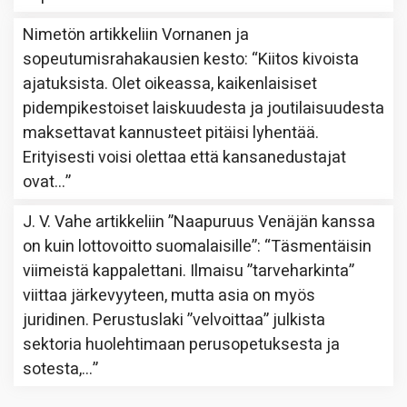
Nimetön
artikkeliin
Vornanen ja
sopeutumisrahakausien kesto
: “
Kiitos kivoista
ajatuksista. Olet oikeassa, kaikenlaisiset
pidempikestoiset laiskuudesta ja joutilaisuudesta
maksettavat kannusteet pitäisi lyhentää.
Erityisesti voisi olettaa että kansanedustajat
ovat…
”
J. V. Vahe
artikkeliin
”Naapuruus Venäjän kanssa
on kuin lottovoitto suomalaisille”
: “
Täsmentäisin
viimeistä kappalettani. Ilmaisu ”tarveharkinta”
viittaa järkevyyteen, mutta asia on myös
juridinen. Perustuslaki ”velvoittaa” julkista
sektoria huolehtimaan perusopetuksesta ja
sotesta,…
”