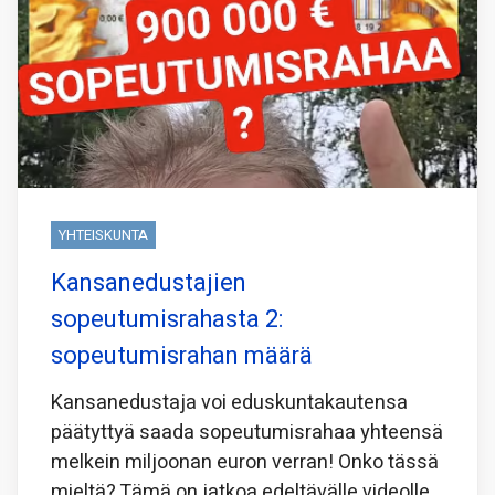
YHTEISKUNTA
Kansanedustajien
sopeutumisrahasta 2:
sopeutumisrahan määrä
Kansanedustaja voi eduskuntakautensa
päätyttyä saada sopeutumisrahaa yhteensä
melkein miljoonan euron verran! Onko tässä
mieltä? Tämä on jatkoa edeltävälle videolle,