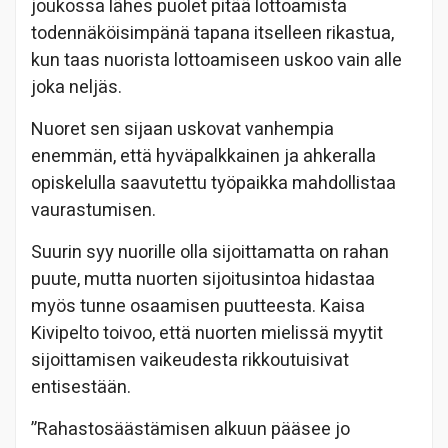
joukossa lähes puolet pitää lottoamista
todennäköisimpänä tapana itselleen rikastua,
kun taas nuorista lottoamiseen uskoo vain alle
joka neljäs.
Nuoret sen sijaan uskovat vanhempia
enemmän, että hyväpalkkainen ja ahkeralla
opiskelulla saavutettu työpaikka mahdollistaa
vaurastumisen.
Suurin syy nuorille olla sijoittamatta on rahan
puute, mutta nuorten sijoitusintoa hidastaa
myös tunne osaamisen puutteesta. Kaisa
Kivipelto toivoo, että nuorten mielissä myytit
sijoittamisen vaikeudesta rikkoutuisivat
entisestään.
”Rahastosäästämisen alkuun pääsee jo