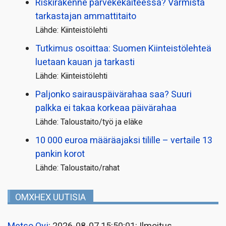
Riskirakenne parvekekaiteessa? Varmista
tarkastajan ammattitaito
Lähde: Kiinteistölehti
Tutkimus osoittaa: Suomen Kiinteistölehteä
luetaan kauan ja tarkasti
Lähde: Kiinteistölehti
Paljonko sairauspäivä­rahaa saa? Suuri
palkka ei takaa korkeaa päivärahaa
Lähde: Taloustaito/työ ja eläke
10 000 euroa määräajaksi tilille – vertaile 13
pankin korot
Lähde: Taloustaito/rahat
OMXHEX UUTISIA