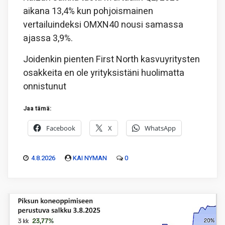
aikana 13,4% kun pohjoismainen
vertailuindeksi OMXN40 nousi samassa
ajassa 3,9%.
Joidenkin pienten First North kasvuyritysten
osakkeita en ole yrityksistäni huolimatta
onnistunut
Jaa tämä:
Facebook
X
WhatsApp
4.8.2026
KAI NYMAN
0