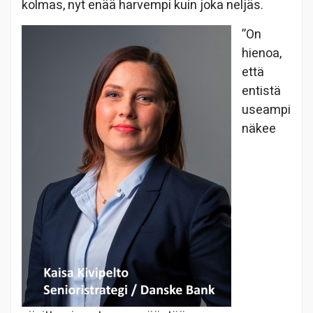
kolmas, nyt enää harvempi kuin joka neljäs.
”On
hienoa,
että
entistä
useampi
näkee