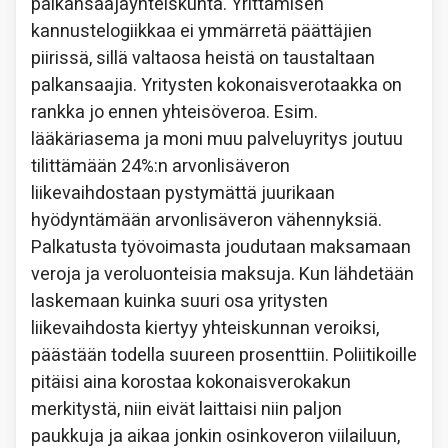
palkansaajayhteiskunta. Yrittämisen
kannustelogiikkaa ei ymmärretä päättäjien
piirissä, sillä valtaosa heistä on taustaltaan
palkansaajia. Yritysten kokonaisverotaakka on
rankka jo ennen yhteisöveroa. Esim.
lääkäriasema ja moni muu palveluyritys joutuu
tilittämään 24%:n arvonlisäveron
liikevaihdostaan pystymättä juurikaan
hyödyntämään arvonlisäveron vähennyksiä.
Palkatusta työvoimasta joudutaan maksamaan
veroja ja veroluonteisia maksuja. Kun lähdetään
laskemaan kuinka suuri osa yritysten
liikevaihdosta kiertyy yhteiskunnan veroiksi,
päästään todella suureen prosenttiin. Poliitikoille
pitäisi aina korostaa kokonaisverokakun
merkitystä, niin eivät laittaisi niin paljon
paukkuja ja aikaa jonkin osinkoveron viilailuun,