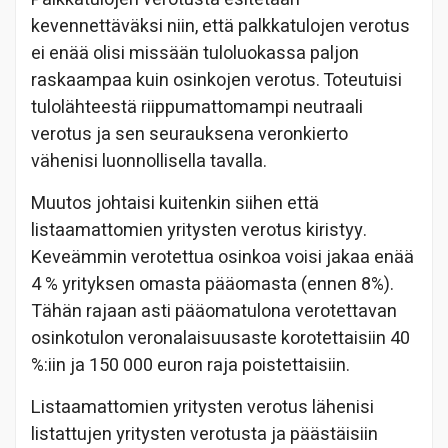
kevennettäväksi niin, että palkkatulojen verotus
ei enää olisi missään tuloluokassa paljon
raskaampaa kuin osinkojen verotus. Toteutuisi
tulolähteestä riippumattomampi neutraali
verotus ja sen seurauksena veronkierto
vähenisi luonnollisella tavalla.
Muutos johtaisi kuitenkin siihen että
listaamattomien yritysten verotus kiristyy.
Keveämmin verotettua osinkoa voisi jakaa enää
4 % yrityksen omasta pääomasta (ennen 8%).
Tähän rajaan asti pääomatulona verotettavan
osinkotulon veronalaisuusaste korotettaisiin 40
%:iin ja 150 000 euron raja poistettaisiin.
Listaamattomien yritysten verotus lähenisi
listattujen yritysten verotusta ja päästäisiin