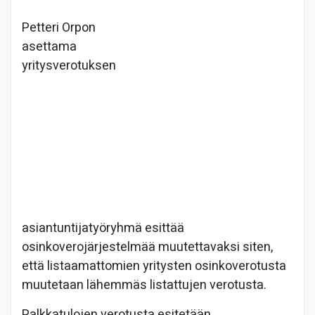
Petteri Orpon
asettama
yritysverotuksen
asiantuntijatyöryhmä esittää
osinkoverojärjestelmää muutettavaksi siten,
että listaamattomien yritysten osinkoverotusta
muutetaan lähemmäs listattujen verotusta.
Palkkatulojen verotusta esitetään