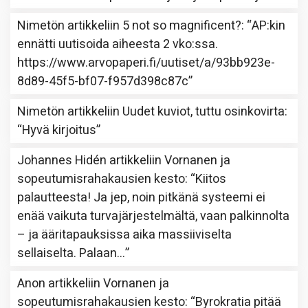
Nimetön
artikkeliin
5 not so magnificent?
: “
AP:kin
ennätti uutisoida aiheesta 2 vko:ssa.
https://www.arvopaperi.fi/uutiset/a/93bb923e-
8d89-45f5-bf07-f957d398c87c
”
Nimetön
artikkeliin
Uudet kuviot, tuttu osinkovirta
:
“
Hyvä kirjoitus
”
Johannes Hidén
artikkeliin
Vornanen ja
sopeutumisrahakausien kesto
: “
Kiitos
palautteesta! Ja jep, noin pitkänä systeemi ei
enää vaikuta turvajärjestelmältä, vaan palkinnolta
– ja ääritapauksissa aika massiiviselta
sellaiselta. Palaan…
”
Anon
artikkeliin
Vornanen ja
sopeutumisrahakausien kesto
: “
Byrokratia pitää