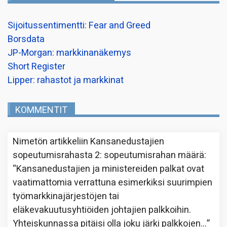
Sijoitussentimentti: Fear and Greed
Borsdata
JP-Morgan: markkinanäkemys
Short Register
Lipper: rahastot ja markkinat
KOMMENTIT
Nimetön
artikkeliin
Kansanedustajien
sopeutumisrahasta 2: sopeutumisrahan määrä
:
“
Kansanedustajien ja ministereiden palkat ovat
vaatimattomia verrattuna esimerkiksi suurimpien
työmarkkinajärjestöjen tai
eläkevakuutusyhtiöiden johtajien palkkoihin.
Yhteiskunnassa pitäisi olla joku järki palkkojen…
”