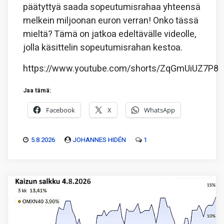
päätyttyä saada sopeutumisrahaa yhteensä
melkein miljoonan euron verran! Onko tässä
mieltä? Tämä on jatkoa edeltävälle videolle,
jolla käsittelin sopeutumisrahan kestoa.
https://www.youtube.com/shorts/ZqGmUiUZ7P8
Jaa tämä:
Facebook
X
WhatsApp
5.8.2026
JOHANNES HIDÉN
1