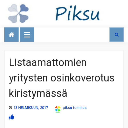
Talous
Listaamattomien
yritysten osinkoverotus
kiristymässä
13 HELMIKUUN, 2017
piksu-toimitus