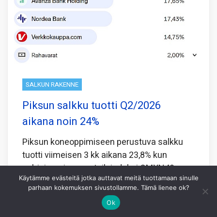
SALKUN RAKENNE
Piksun salkku tuotti Q2/2026
aikana noin 24%
Piksun koneoppimiseen perustuva salkku
tuotti viimeisen 3 kk aikana 23,8% kun
pohjoismainen vertailuindeksi OMXN40
Käytämme evästeitä jotka auttavat meitä tuottamaan sinulle
tuotti samaan aikaan 2,6%.
parhaan kokemuksen sivustollamme. Tämä lienee ok?
Koneoppiminen laskee viimeisen 5 vuoden
Ok
perusteella minkälainen yhdistelmä