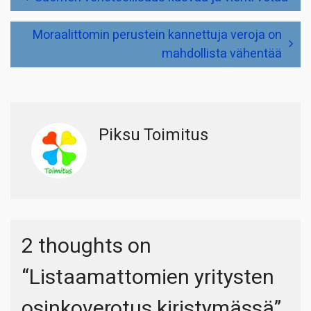
selaus
Moraalittomin perustein kannettuja veroja on
mahdollista vähentää
Piksu Toimitus
2 thoughts on
“
Listaamattomien yritysten
osinkoverotus kiristymässä
”