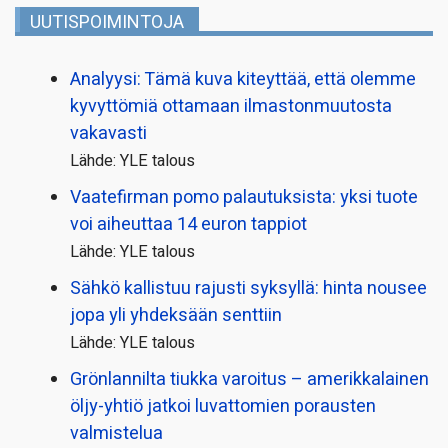
UUTISPOIMINTOJA
Analyysi: Tämä kuva kiteyttää, että olemme
kyvyttömiä ottamaan ilmaston­muutosta
vakavasti
Lähde: YLE talous
Vaatefirman pomo palautuksista: yksi tuote
voi aiheuttaa 14 euron tappiot
Lähde: YLE talous
Sähkö kallistuu rajusti syksyllä: hinta nousee
jopa yli yhdeksään senttiin
Lähde: YLE talous
Grönlannilta tiukka varoitus – amerikkalainen
öljy-yhtiö jatkoi luvattomien porausten
valmistelua