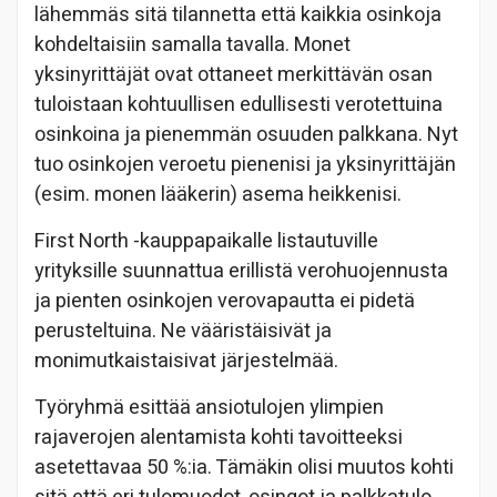
lähemmäs sitä tilannetta että kaikkia osinkoja
kohdeltaisiin samalla tavalla. Monet
yksinyrittäjät ovat ottaneet merkittävän osan
tuloistaan kohtuullisen edullisesti verotettuina
osinkoina ja pienemmän osuuden palkkana. Nyt
tuo osinkojen veroetu pienenisi ja yksinyrittäjän
(esim. monen lääkerin) asema heikkenisi.
First North -kauppapaikalle listautuville
yrityksille suunnattua erillistä verohuojennusta
ja pienten osinkojen verovapautta ei pidetä
perusteltuina. Ne vääristäisivät ja
monimutkaistaisivat järjestelmää.
Työryhmä esittää ansiotulojen ylimpien
rajaverojen alentamista kohti tavoitteeksi
asetettavaa 50 %:ia. Tämäkin olisi muutos kohti