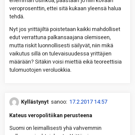
enemmän osinkoa, päästään jo niin kovaan
veroprosenttin, ettei sitä kukaan yleensä halua
tehdä.
Nyt jos yrittäjiltä poistetaan kaikki mahdolliset
edut verrattuna palkansaajana olemiseen,
mutta riskit luonnollisesti säilyvät, niin mikä
vaikutus sillä on tulevaisuudessa yrittäjien
määrään? Sitäkin voisi miettiä eikä teoreettisia
tulomuotojen veroluokkia.
Kyllästynyt
sanoo:
17.2.2017 14:57
Kateus veropolitiikan perusteena
Suomi on leimallisesti yhä vahvemmin