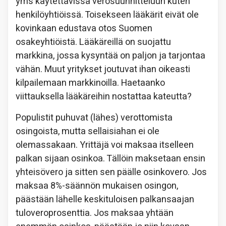
yms käytettävissä verosuunnitteluun kuten
henkilöyhtiöissä. Toisekseen lääkärit eivät ole
kovinkaan edustava otos Suomen
osakeyhtiöistä. Lääkäreillä on suojattu
markkina, jossa kysyntää on paljon ja tarjontaa
vähän. Muut yritykset joutuvat ihan oikeasti
kilpailemaan markkinoilla. Haetaanko
viittauksella lääkäreihin nostattaa kateutta?
Populistit puhuvat (lähes) verottomista
osingoista, mutta sellaisiahan ei ole
olemassakaan. Yrittäjä voi maksaa itselleen
palkan sijaan osinkoa. Tällöin maksetaan ensin
yhteisövero ja sitten sen päälle osinkovero. Jos
maksaa 8%-säännön mukaisen osingon,
päästään lähelle keskituloisen palkansaajan
tuloveroprosenttia. Jos maksaa yhtään