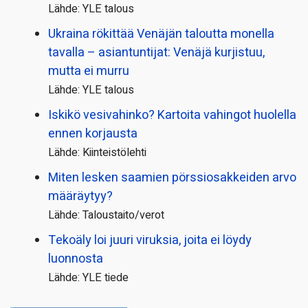
Lähde: YLE talous
Ukraina rökittää Venäjän taloutta monella
tavalla – asiantuntijat: Venäjä kurjistuu,
mutta ei murru
Lähde: YLE talous
Iskikö vesivahinko? Kartoita vahingot huolella
ennen korjausta
Lähde: Kiinteistölehti
Miten lesken saamien pörssi­osakkeiden arvo
määräytyy?
Lähde: Taloustaito/verot
Tekoäly loi juuri viruksia, joita ei löydy
luonnosta
Lähde: YLE tiede