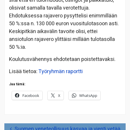
sitä että eri tulomuodot, osingot ja palkkatulo,
olisivat samalla tavalla verotettuja.
Ehdotuksessa rajavero pysyttelisi enimmillään
50 %:ssa n. 130 000 euron vuositulotasoon asti.
Keskipitkän aikavälin tavoite olisi, ettei
ansiotulon rajavero ylittäisi millään tulotasolla
50 %:ia.
Koulutusvähennys ehdotetaan poistettavaksi.
Lisää tietoa:
Työryhmän raportti
Jaa tämä:
Facebook
X
WhatsApp
Artikkelien
Suomen veneteollisuus kasvaa ja vienti vetää