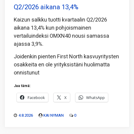
Q2/2026 aikana 13,4%
Kaizun salkku tuotti kvartaalin Q2/2026
aikana 13,4% kun pohjoismainen
vertailuindeksi OMXN40 nousi samassa
ajassa 3,9%.
Joidenkin pienten First North kasvuyritysten
osakkeita en ole yrityksistäni huolimatta
onnistunut
Jaa tämä:
Facebook
X
WhatsApp
4.8.2026
KAI NYMAN
0