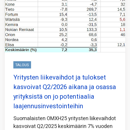
TALOUS
Yritysten liikevaihdot ja tulokset
kasvoivat Q2/2026 aikana ja osassa
yrityksistä on jo potentiaalia
laajennusinvestointeihin
Suomalaisten OMXH25 yritysten liikevaihdot
kasvoivat Q2/2025 keskimäärin 7% vuoden