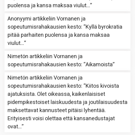
puolensa ja kansa maksaa viulut…
”
Anonyymi
artikkeliin
Vornanen ja
sopeutumisrahakausien kesto
: “
Kyllä byrokratia
pitää parhaiten puolensa ja kansa maksaa
viulut…
”
Nimetön
artikkeliin
Vornanen ja
sopeutumisrahakausien kesto
: “
Aikamoista
”
Nimetön
artikkeliin
Vornanen ja
sopeutumisrahakausien kesto
: “
Kiitos kivoista
ajatuksista. Olet oikeassa, kaikenlaisiset
pidempikestoiset laiskuudesta ja joutilaisuudesta
maksettavat kannusteet pitäisi lyhentää.
Erityisesti voisi olettaa että kansanedustajat
ovat…
”