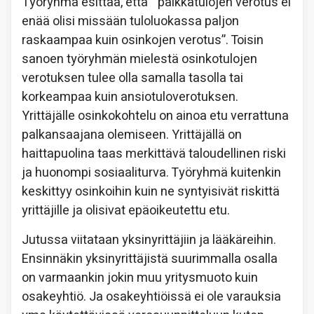
Työryhmä esittää, että ” palkkatulojen verotus ei
enää olisi missään tuloluokassa paljon
raskaampaa kuin osinkojen verotus”. Toisin
sanoen työryhmän mielestä osinkotulojen
verotuksen tulee olla samalla tasolla tai
korkeampaa kuin ansiotuloverotuksen.
Yrittäjälle osinkokohtelu on ainoa etu verrattuna
palkansaajana olemiseen. Yrittäjällä on
haittapuolina taas merkittävä taloudellinen riski
ja huonompi sosiaaliturva. Työryhmä kuitenkin
keskittyy osinkoihin kuin ne syntyisivät riskittä
yrittäjille ja olisivat epäoikeutettu etu.
Jutussa viitataan yksinyrittäjiin ja lääkäreihin.
Ensinnäkin yksinyrittäjistä suurimmalla osalla
on varmaankin jokin muu yritysmuoto kuin
osakeyhtiö. Ja osakeyhtiöissä ei ole varauksia