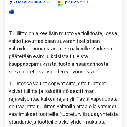
21 MAALISKUUN, 2022
piksu-toimitus
Tulliliitto on alkeellisin muoto valtioliitosta, jossa
valtio luovuttaa osan suvereniteetistaan
valtoiden muodostamalle koaliitiolle. Yhdessä
päätetään esim. ulkoisista tulleista,
kauppasopimuksista, tuotelainsäädännöstä
sekä tuoteturvallisuuden valvonnasta.
Tulliitossa valtiot sopivat siitä, että tuotteet
voivat tullitta ja pääsääntöisesti ilman
rajavalvontaa kulkea rajan yli. Tästä vapaudesta
seuraa, että tulliliiton valtioilla pitää olla yhteiset
vaatimukset tuotteille (tuoteturvllisuus), yhteisiä
standardeja tuotteille sekä yhdenmukaista