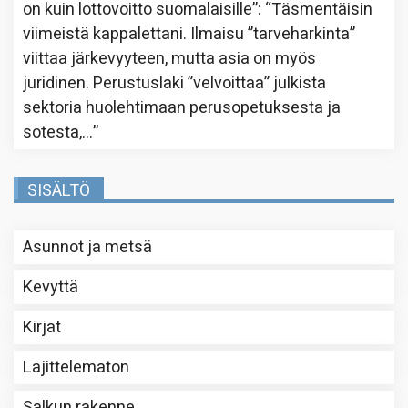
on kuin lottovoitto suomalaisille”
: “
Täsmentäisin
viimeistä kappalettani. Ilmaisu ”tarveharkinta”
viittaa järkevyyteen, mutta asia on myös
juridinen. Perustuslaki ”velvoittaa” julkista
sektoria huolehtimaan perusopetuksesta ja
sotesta,…
”
SISÄLTÖ
Asunnot ja metsä
Kevyttä
Kirjat
Lajittelematon
Salkun rakenne