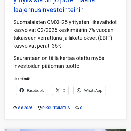
yrityksistä on jo potentiaalia
laajennusinvestointeihin
Suomalaisten OMXH25 yritysten liikevaihdot
kasvoivat Q2/2025 keskimäärin 7% vuoden
takaiseen verrattuna ja liiketulokset (EBIT)
kasvoivat peräti 35%.
Seurantaan on tällä kertaa otettu myös
investoidun pääoman tuotto
Jaa tämä:
Facebook
X
WhatsApp
8.8.2026
PIKSU TOIMITUS
0