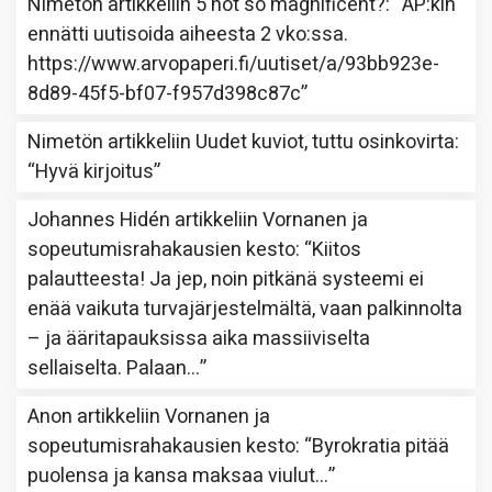
Nimetön
artikkeliin
5 not so magnificent?
: “
AP:kin
ennätti uutisoida aiheesta 2 vko:ssa.
https://www.arvopaperi.fi/uutiset/a/93bb923e-
8d89-45f5-bf07-f957d398c87c
”
Nimetön
artikkeliin
Uudet kuviot, tuttu osinkovirta
:
“
Hyvä kirjoitus
”
Johannes Hidén
artikkeliin
Vornanen ja
sopeutumisrahakausien kesto
: “
Kiitos
palautteesta! Ja jep, noin pitkänä systeemi ei
enää vaikuta turvajärjestelmältä, vaan palkinnolta
– ja ääritapauksissa aika massiiviselta
sellaiselta. Palaan…
”
Anon
artikkeliin
Vornanen ja
sopeutumisrahakausien kesto
: “
Byrokratia pitää
puolensa ja kansa maksaa viulut…
”