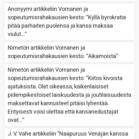
Anonyymi
artikkeliin
Vornanen ja
sopeutumisrahakausien kesto
: “
Kyllä byrokratia
pitää parhaiten puolensa ja kansa maksaa
viulut…
”
Nimetön
artikkeliin
Vornanen ja
sopeutumisrahakausien kesto
: “
Aikamoista
”
Nimetön
artikkeliin
Vornanen ja
sopeutumisrahakausien kesto
: “
Kiitos kivoista
ajatuksista. Olet oikeassa, kaikenlaisiset
pidempikestoiset laiskuudesta ja joutilaisuudesta
maksettavat kannusteet pitäisi lyhentää.
Erityisesti voisi olettaa että kansanedustajat
ovat…
”
J. V. Vahe
artikkeliin
”Naapuruus Venäjän kanssa