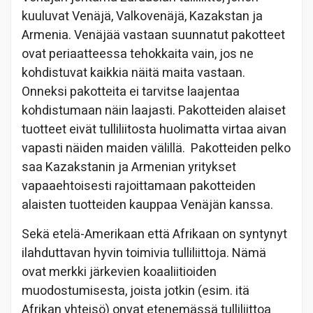
kuuluvat Venäjä, Valkovenäjä, Kazakstan ja
Armenia. Venäjää vastaan suunnatut pakotteet
ovat periaatteessa tehokkaita vain, jos ne
kohdistuvat kaikkia näitä maita vastaan.
Onneksi pakotteita ei tarvitse laajentaa
kohdistumaan näin laajasti. Pakotteiden alaiset
tuotteet eivät tulliliitosta huolimatta virtaa aivan
vapasti näiden maiden välillä. Pakotteiden pelko
saa Kazakstanin ja Armenian yritykset
vapaaehtoisesti rajoittamaan pakotteiden
alaisten tuotteiden kauppaa Venäjän kanssa.
Sekä etelä-Amerikaan että Afrikaan on syntynyt
ilahduttavan hyvin toimivia tulliliittoja. Nämä
ovat merkki järkevien koaaliitioiden
muodostumisesta, joista jotkin (esim. itä
Afrikan yhteisö) onvat etenemässä tulliliittoa