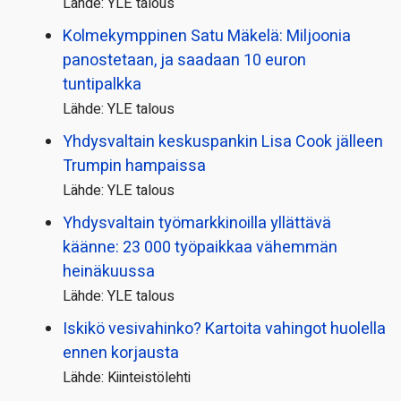
Lähde: YLE talous
Kolmekymppinen Satu Mäkelä: Miljoonia
panostetaan, ja saadaan 10 euron
tuntipalkka
Lähde: YLE talous
Yhdysvaltain keskuspankin Lisa Cook jälleen
Trumpin hampaissa
Lähde: YLE talous
Yhdysvaltain työmarkkinoilla yllättävä
käänne: 23 000 työpaikkaa vähemmän
heinäkuussa
Lähde: YLE talous
Iskikö vesivahinko? Kartoita vahingot huolella
ennen korjausta
Lähde: Kiinteistölehti