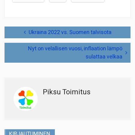
Artikkelien
Ukraina 2022 vs. Suomen talvisota
selaus
Nyt on velallisen vuosi, inflaation lämpö
sulattaa velkaa
Piksu Toimitus
KIRJAUTUMINEN