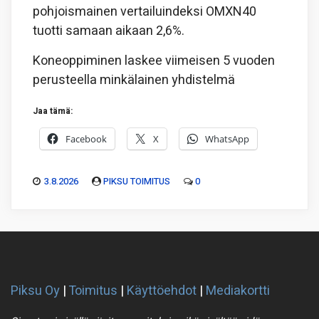
pohjoismainen vertailuindeksi OMXN40
tuotti samaan aikaan 2,6%.
Koneoppiminen laskee viimeisen 5 vuoden
perusteella minkälainen yhdistelmä
Jaa tämä:
Facebook
X
WhatsApp
3.8.2026
PIKSU TOIMITUS
0
Piksu Oy
|
Toimitus
|
Käyttöehdot
|
Mediakortti