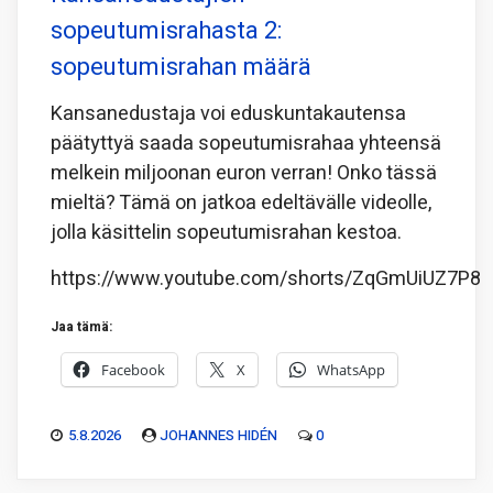
sopeutumisrahasta 2:
sopeutumisrahan määrä
Kansanedustaja voi eduskuntakautensa
päätyttyä saada sopeutumisrahaa yhteensä
melkein miljoonan euron verran! Onko tässä
mieltä? Tämä on jatkoa edeltävälle videolle,
jolla käsittelin sopeutumisrahan kestoa.
https://www.youtube.com/shorts/ZqGmUiUZ7P8
Jaa tämä:
Facebook
X
WhatsApp
5.8.2026
JOHANNES HIDÉN
0