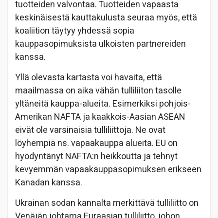
tuotteiden valvontaa. Tuotteiden vapaasta
keskinäisestä kauttakulusta seuraa myös, että
koaliition täytyy yhdessä sopia
kauppasopimuksista ulkoisten partnereiden
kanssa.
Yllä olevasta kartasta voi havaita, että
maailmassa on aika vähän tulliliiton tasolle
yltäneitä kauppa-alueita. Esimerkiksi pohjois-
Amerikan NAFTA ja kaakkois-Aasian ASEAN
eivät ole varsinaisia tulliliittoja. Ne ovat
löyhempiä ns. vapaakauppa alueita. EU on
hyödyntänyt NAFTA:n heikkoutta ja tehnyt
kevyemmän vapaakauppasopimuksen erikseen
Kanadan kanssa.
Ukrainan sodan kannalta merkittävä tulliliitto on
Venäjän johtama Euraasian tulliliitto, johon