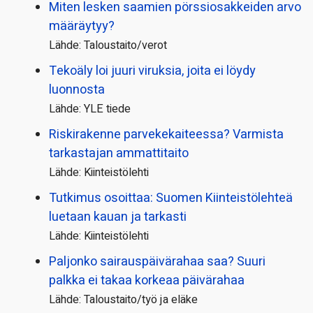
Miten lesken saamien pörssi­osakkeiden arvo
määräytyy?
Lähde: Taloustaito/verot
Tekoäly loi juuri viruksia, joita ei löydy
luonnosta
Lähde: YLE tiede
Riskirakenne parvekekaiteessa? Varmista
tarkastajan ammattitaito
Lähde: Kiinteistölehti
Tutkimus osoittaa: Suomen Kiinteistölehteä
luetaan kauan ja tarkasti
Lähde: Kiinteistölehti
Paljonko sairauspäivä­rahaa saa? Suuri
palkka ei takaa korkeaa päivärahaa
Lähde: Taloustaito/työ ja eläke