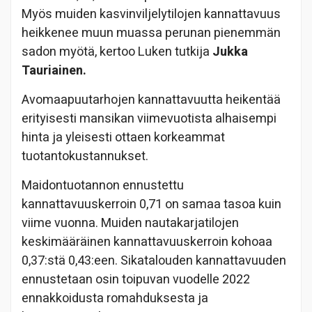
Myös muiden kasvinviljelytilojen kannattavuus
heikkenee muun muassa perunan pienemmän
sadon myötä, kertoo Luken tutkija
Jukka
Tauriainen.
Avomaapuutarhojen kannattavuutta heikentää
erityisesti mansikan viimevuotista alhaisempi
hinta ja yleisesti ottaen korkeammat
tuotantokustannukset.
Maidontuotannon ennustettu
kannattavuuskerroin 0,71 on samaa tasoa kuin
viime vuonna. Muiden nautakarjatilojen
keskimääräinen kannattavuuskerroin kohoaa
0,37:stä 0,43:een. Sikatalouden kannattavuuden
ennustetaan osin toipuvan vuodelle 2022
ennakkoidusta romahduksesta ja