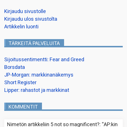
Kirjaudu sivustolle
Kirjaudu ulos sivustolta
Artikkelin luonti
TÄRKEITÄ PALVELUITA
Sijoitussentimentti: Fear and Greed
Borsdata
JP-Morgan: markkinanäkemys
Short Register
Lipper: rahastot ja markkinat
KOMMENTIT
Nimetön
artikkeliin
5 not so magnificent?
: “
AP:kin