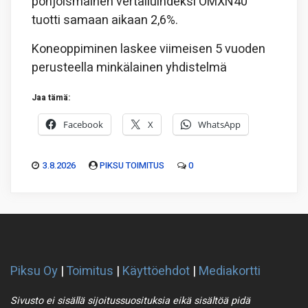
pohjoismainen vertailuindeksi OMXN40
tuotti samaan aikaan 2,6%.
Koneoppiminen laskee viimeisen 5 vuoden
perusteella minkälainen yhdistelmä
Jaa tämä:
Facebook
X
WhatsApp
3.8.2026
PIKSU TOIMITUS
0
Piksu Oy
|
Toimitus
|
Käyttöehdot
|
Mediakortti
Sivusto ei sisällä sijoitussuosituksia eikä sisältöä pidä