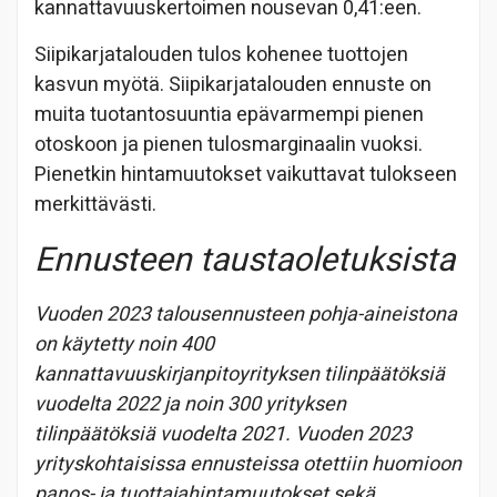
kannattavuuskertoimen nousevan 0,41:een.
Siipikarjatalouden tulos kohenee tuottojen
kasvun myötä. Siipikarjatalouden ennuste on
muita tuotantosuuntia epävarmempi pienen
otoskoon ja pienen tulosmarginaalin vuoksi.
Pienetkin hintamuutokset vaikuttavat tulokseen
merkittävästi.
Ennusteen taustaoletuksista
Vuoden 2023 talousennusteen pohja-aineistona
on käytetty noin 400
kannattavuuskirjanpitoyrityksen tilinpäätöksiä
vuodelta 2022 ja noin 300 yrityksen
tilinpäätöksiä vuodelta 2021. Vuoden 2023
yrityskohtaisissa ennusteissa otettiin huomioon
panos- ja tuottajahintamuutokset sekä