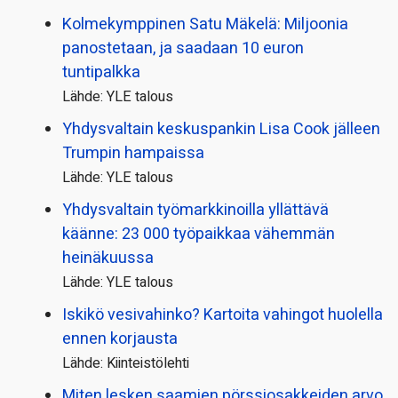
Kolmekymppinen Satu Mäkelä: Miljoonia
panostetaan, ja saadaan 10 euron
tuntipalkka
Lähde: YLE talous
Yhdysvaltain keskuspankin Lisa Cook jälleen
Trumpin hampaissa
Lähde: YLE talous
Yhdysvaltain työmarkkinoilla yllättävä
käänne: 23 000 työpaikkaa vähemmän
heinäkuussa
Lähde: YLE talous
Iskikö vesivahinko? Kartoita vahingot huolella
ennen korjausta
Lähde: Kiinteistölehti
Miten lesken saamien pörssi­osakkeiden arvo