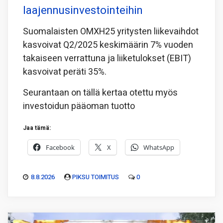
laajennusinvestointeihin
Suomalaisten OMXH25 yritysten liikevaihdot
kasvoivat Q2/2025 keskimäärin 7% vuoden
takaiseen verrattuna ja liiketulokset (EBIT)
kasvoivat peräti 35%.
Seurantaan on tällä kertaa otettu myös
investoidun pääoman tuotto
Jaa tämä:
Facebook
X
WhatsApp
8.8.2026
PIKSU TOIMITUS
0