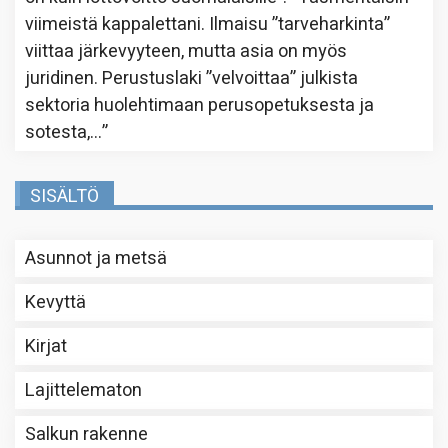
viimeistä kappalettani. Ilmaisu ”tarveharkinta”
viittaa järkevyyteen, mutta asia on myös
juridinen. Perustuslaki ”velvoittaa” julkista
sektoria huolehtimaan perusopetuksesta ja
sotesta,…
”
SISÄLTÖ
Asunnot ja metsä
Kevyttä
Kirjat
Lajittelematon
Salkun rakenne