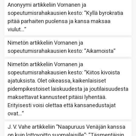
Anonyymi
artikkeliin
Vornanen ja
sopeutumisrahakausien kesto
: “
Kyllä byrokratia
pitää parhaiten puolensa ja kansa maksaa
viulut…
”
Nimetön
artikkeliin
Vornanen ja
sopeutumisrahakausien kesto
: “
Aikamoista
”
Nimetön
artikkeliin
Vornanen ja
sopeutumisrahakausien kesto
: “
Kiitos kivoista
ajatuksista. Olet oikeassa, kaikenlaisiset
pidempikestoiset laiskuudesta ja joutilaisuudesta
maksettavat kannusteet pitäisi lyhentää.
Erityisesti voisi olettaa että kansanedustajat
ovat…
”
J. V. Vahe
artikkeliin
”Naapuruus Venäjän kanssa
on kuin lottovoitto suomalaisille”
: “
Täsmentäisin