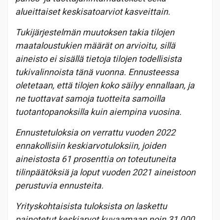
alueittaiset keskisatoarviot kasveittain.
Tukijärjestelmän muutoksen takia tilojen
maataloustukien määrät on arvioitu, sillä
aineisto ei sisällä tietoja tilojen todellisista
tukivalinnoista tänä vuonna. Ennusteessa
oletetaan, että tilojen koko säilyy ennallaan, ja
ne tuottavat samoja tuotteita samoilla
tuotantopanoksilla kuin aiempina vuosina.
Ennustetuloksia on verrattu vuoden 2022
ennakollisiin keskiarvotuloksiin, joiden
aineistosta 61 prosenttia on toteutuneita
tilinpäätöksiä ja loput vuoden 2021 aineistoon
perustuvia ennusteita.
Yrityskohtaisista tuloksista on laskettu
painotetut keskiarvot kuvaamaan noin 31 000