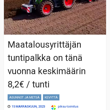
Maatalousyrittäjän
tuntipalkka on tänä
vuonna keskimäärin
8,2€ / tunti
ASUNNOT JA METSÄ
KEVYTTÄ
15 MARRASKUUN, 2023
piksu-toimitus