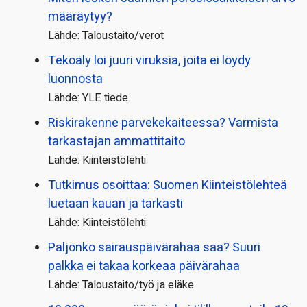
määräytyy?
Lähde: Taloustaito/verot
Tekoäly loi juuri viruksia, joita ei löydy
luonnosta
Lähde: YLE tiede
Riskirakenne parvekekaiteessa? Varmista
tarkastajan ammattitaito
Lähde: Kiinteistölehti
Tutkimus osoittaa: Suomen Kiinteistölehteä
luetaan kauan ja tarkasti
Lähde: Kiinteistölehti
Paljonko sairauspäivä­rahaa saa? Suuri
palkka ei takaa korkeaa päivärahaa
Lähde: Taloustaito/työ ja eläke