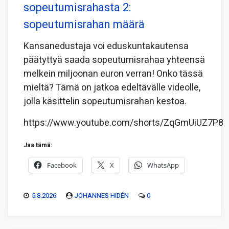
sopeutumisrahasta 2:
sopeutumisrahan määrä
Kansanedustaja voi eduskuntakautensa
päätyttyä saada sopeutumisrahaa yhteensä
melkein miljoonan euron verran! Onko tässä
mieltä? Tämä on jatkoa edeltävälle videolle,
jolla käsittelin sopeutumisrahan kestoa.
https://www.youtube.com/shorts/ZqGmUiUZ7P8
Jaa tämä:
Facebook
X
WhatsApp
5.8.2026
JOHANNES HIDÉN
0