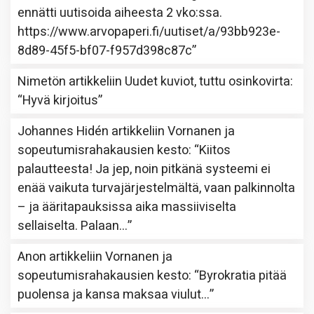
ennätti uutisoida aiheesta 2 vko:ssa.
https://www.arvopaperi.fi/uutiset/a/93bb923e-
8d89-45f5-bf07-f957d398c87c
”
Nimetön
artikkeliin
Uudet kuviot, tuttu osinkovirta
:
“
Hyvä kirjoitus
”
Johannes Hidén
artikkeliin
Vornanen ja
sopeutumisrahakausien kesto
: “
Kiitos
palautteesta! Ja jep, noin pitkänä systeemi ei
enää vaikuta turvajärjestelmältä, vaan palkinnolta
– ja ääritapauksissa aika massiiviselta
sellaiselta. Palaan…
”
Anon
artikkeliin
Vornanen ja
sopeutumisrahakausien kesto
: “
Byrokratia pitää
puolensa ja kansa maksaa viulut…
”