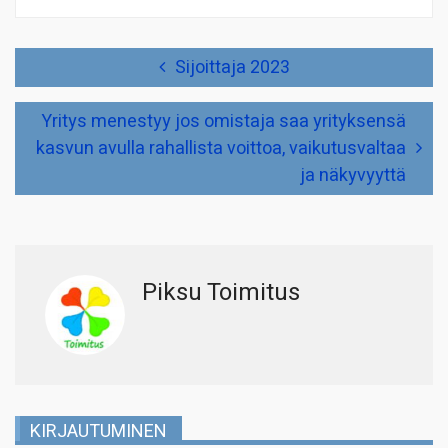
Artikkelien
Sijoittaja 2023
selaus
Yritys menestyy jos omistaja saa yrityksensä
kasvun avulla rahallista voittoa, vaikutusvaltaa
ja näkyvyyttä
Piksu Toimitus
KIRJAUTUMINEN