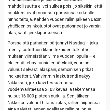
mahdollisuutta ei voi sulkea pois, jo siksikin, että
osakkeet ovat monessa pörssissä korkealle
hinnoiteltuja. Kahden vuoden rallin jälkeen Daxin
yhtiöiden osinkotuotot ovat pudonneet jo varsin
alas, saati jenkkipörsseissä.
Pörsseistä parhaiten pärjännyt Nasdaq – joka
meni yliostettuun tilaan teknisen tulkintani
mukaan viimeistään viime vuoden lopulla – ei
ole enää tehnyt uusia ennätyksiä, vaan on
valunut selvästi alaspäin, samoin sen pitkät
indikaattorit.
Vahvimmin laskutrendi näkyy
Nikkeissä, joka kävi testaamassa
vuodenvaihteessa 2103 keväällä tekemänsä
huiput 16 000 pisteen nurkilla. Sen jälkeen
Nikkei on valunut hitaasti alas, rallien hiipuessa
aina selvästi ennen edellisen rallin huippua.