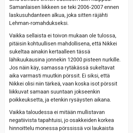
Samanlaisen liikkeen se teki 2006-2007 ennen
laskusuhdanteen alkua, joka sitten räjähti
Lehman-romahdukseksi.
Vaikka sellaista ei toivon mukaan ole tulossa,
pitäisin kohtuullisen mahdollisena, että Nikkei
sukeltaa ainakin kertaalleen tässä
lähikuukausina jonnekin 12000 pisteen nurkille.
J
os näin käy, samassa rytäkässä sukeltavat
aika varmasti muutkin pörssit. Ei siksi, että
Nikkei olisi niin tärkeä, vaan koska isot pörssit
liikkuvat samaan suuntaan jokseenkin
poikkeuksetta, ja etenkin rysäysten aikana.
Vaikka taloudessa ei mitään mullistavan
negatiivista tapahtuisi, jo osakkeiden korkea
hinnoittelu monessa pörssissä voi laukaista