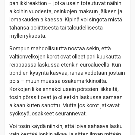
paniikkireaktion – jotka usein toteutuvat näihin
aikoihin vuodesta, osinkojen maksun jälkeen ja
lomakauden alkaessa. Kipinä voi singota mistä
tahansa poliittisesta tai taloudellisesta
myllerryksestä.
Rompun mahdollisuutta nostaa sekin, että
valtionvelkojen korot ovat olleet pari kuukautta
reippaassa laskussa etenkin euroalueella. Kun
bondien kysyntä kasvaa, rahaa vedetään jostain
pois – muun muassa osakemarkkinoilta.
Korkojen liike ennakoi usein pörssien liikkeitä,
tosin pörssit ovat jo olleetkin laskussa samaan
aikaan kuten sanottu. Mutta jos korot jatkavat
syöksyä, osakkeet seurannevat.
Voi tosin käydä niinkin, että loiva sahaava lasku
vain kestää jonkin aikaa, ja sitten ilman mitään