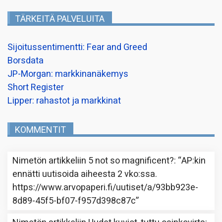
TÄRKEITÄ PALVELUITA
Sijoitussentimentti: Fear and Greed
Borsdata
JP-Morgan: markkinanäkemys
Short Register
Lipper: rahastot ja markkinat
KOMMENTIT
Nimetön
artikkeliin
5 not so magnificent?
: “
AP:kin
ennätti uutisoida aiheesta 2 vko:ssa.
https://www.arvopaperi.fi/uutiset/a/93bb923e-
8d89-45f5-bf07-f957d398c87c
”