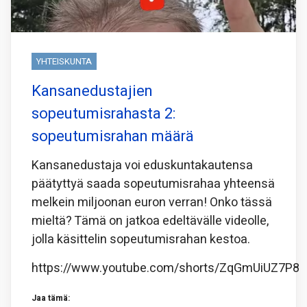
YHTEISKUNTA
Kansanedustajien
sopeutumisrahasta 2:
sopeutumisrahan määrä
Kansanedustaja voi eduskuntakautensa
päätyttyä saada sopeutumisrahaa yhteensä
melkein miljoonan euron verran! Onko tässä
mieltä? Tämä on jatkoa edeltävälle videolle,
jolla käsittelin sopeutumisrahan kestoa.
https://www.youtube.com/shorts/ZqGmUiUZ7P8
Jaa tämä: