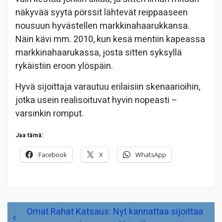
näkyvää syytä pörssit lähtevät reippaaseen
nousuun hyvästellen markkinahaarukkansa.
Näin kävi mm. 2010, kun kesä mentiin kapeassa
markkinahaarukassa, josta sitten syksyllä
rykäistiin eroon ylöspäin.
Hyvä sijoittaja varautuu erilaisiin skenaarioihin,
jotka usein realisoituvat hyvin nopeasti –
varsinkin romput.
Jaa tämä:
Facebook
X
WhatsApp
Artikkelien
Omat Rahat Katsaus: Nyt kannattaa sijoittaa
selaus