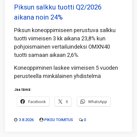
Piksun salkku tuotti Q2/2026
aikana noin 24%
Piksun koneoppimiseen perustuva salkku
tuotti viimeisen 3 kk aikana 23,8% kun
pohjoismainen vertailuindeksi OMXN40
tuotti samaan aikaan 2,6%.
Koneoppiminen laskee viimeisen 5 vuoden
perusteella minkälainen yhdistelmä
Jaa tämä:
Facebook
X
WhatsApp
3.8.2026
PIKSU TOIMITUS
0