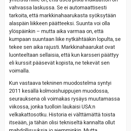
vahvassa laskussa. Se ei automaattisesti
tarkoita, että markkinahaarukasta syöksytään
alaspäin liikkeen päätteeksi. Suunta voi olla
ylöspäinkin – mutta aika varmaa on, että
kumpaan suuntaan liike nytkähtääkin lopulta, se
tekee sen aika rajusti. Markkinahaarukat ovat
luonteeltaan sellaisia, että kun karsseri päättyy
eli kurssit pääsevät kopista, ne tekevät sen
voimalla.
Kun vastaava tekninen muodostelma syntyi
2011 kesällä kolmoishuippujen muodossa,
seurauksena oli voimakas rysäys muutamassa
viikossa, jonka tuolloin laukaisi USA:n
velkakattosotku. Historia ei välttämättä toista
itseään, ja tähän olisi tekniseltä kannalta ollut
mahdollisuuksia jo aiemminkin. Mutta