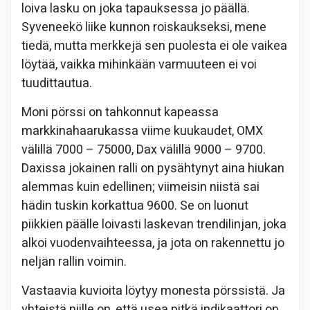
loiva lasku on joka tapauksessa jo päällä.
Syveneekö liike kunnon roiskaukseksi, mene
tiedä, mutta merkkejä sen puolesta ei ole vaikea
löytää, vaikka mihinkään varmuuteen ei voi
tuudittautua.
Moni pörssi on tahkonnut kapeassa
markkinahaarukassa viime kuukaudet, OMX
välillä 7000 – 75000, Dax välillä 9000 – 9700.
Daxissa jokainen ralli on pysähtynyt aina hiukan
alemmas kuin edellinen; viimeisin niistä sai
hädin tuskin korkattua 9600. Se on luonut
piikkien päälle loivasti laskevan trendilinjan, joka
alkoi vuodenvaihteessa, ja jota on rakennettu jo
neljän rallin voimin.
Vastaavia kuvioita löytyy monesta pörssistä. Ja
yhteistä niille on, että usea pitkä indikaattori on