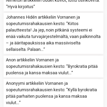
Nimetön
artikkeliin
Uudet kuviot, tuttu osinkovirta
:
“
Hyvä kirjoitus
”
Johannes Hidén
artikkeliin
Vornanen ja
sopeutumisrahakausien kesto
: “
Kiitos
palautteesta! Ja jep, noin pitkänä systeemi ei
enää vaikuta turvajärjestelmältä, vaan palkinnolta
– ja ääritapauksissa aika massiiviselta
sellaiselta. Palaan…
”
Anon
artikkeliin
Vornanen ja
sopeutumisrahakausien kesto
: “
Byrokratia pitää
puolensa ja kansa maksaa viulut…
”
Anonyymi
artikkeliin
Vornanen ja
sopeutumisrahakausien kesto
: “
Kyllä byrokratia
pitää parhaiten puolensa ja kansa maksaa
viulut…
”