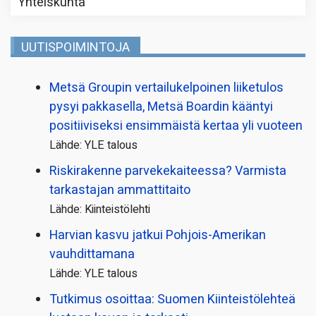
Yhteiskunta
UUTISPOIMINTOJA
Metsä Groupin vertailu­kelpoinen liiketulos
pysyi pakkasella, Metsä Boardin kääntyi
positiiviseksi ensimmäistä kertaa yli vuoteen
Lähde: YLE talous
Riskirakenne parvekekaiteessa? Varmista
tarkastajan ammattitaito
Lähde: Kiinteistölehti
Harvian kasvu jatkui Pohjois-Amerikan
vauhdittamana
Lähde: YLE talous
Tutkimus osoittaa: Suomen Kiinteistölehteä