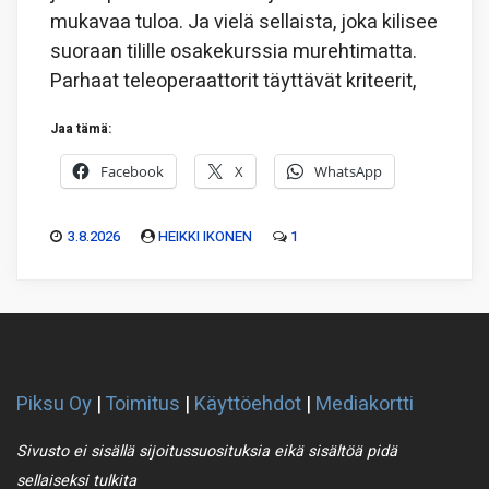
mukavaa tuloa. Ja vielä sellaista, joka kilisee
suoraan tilille osakekurssia murehtimatta.
Parhaat teleoperaattorit täyttävät kriteerit,
Jaa tämä:
Facebook
X
WhatsApp
3.8.2026
HEIKKI IKONEN
1
Piksu Oy
|
Toimitus
|
Käyttöehdot
|
Mediakortti
Sivusto ei sisällä sijoitussuosituksia eikä sisältöä pidä
sellaiseksi tulkita