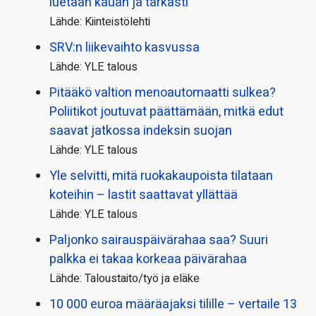
luetaan kauan ja tarkasti
Lähde: Kiinteistölehti
SRV:n liikevaihto kasvussa
Lähde: YLE talous
Pitääkö valtion menoautomaatti sulkea?
Poliitikot joutuvat päättämään, mitkä edut
saavat jatkossa indeksin suojan
Lähde: YLE talous
Yle selvitti, mitä ruokakaupoista tilataan
koteihin – lastit saattavat yllättää
Lähde: YLE talous
Paljonko sairauspäivä­rahaa saa? Suuri
palkka ei takaa korkeaa päivärahaa
Lähde: Taloustaito/työ ja eläke
10 000 euroa määräajaksi tilille – vertaile 13