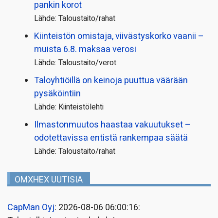
pankin korot
Lähde: Taloustaito/rahat
Kiinteistön omistaja, viivästyskorko vaanii –
muista 6.8. maksaa verosi
Lähde: Taloustaito/verot
Taloyhtiöillä on keinoja puuttua väärään
pysäköintiin
Lähde: Kiinteistölehti
Ilmastonmuutos haastaa vakuutukset –
odotettavissa entistä rankempaa säätä
Lähde: Taloustaito/rahat
OMXHEX UUTISIA
CapMan Oyj
: 2026-08-06 06:00:16: