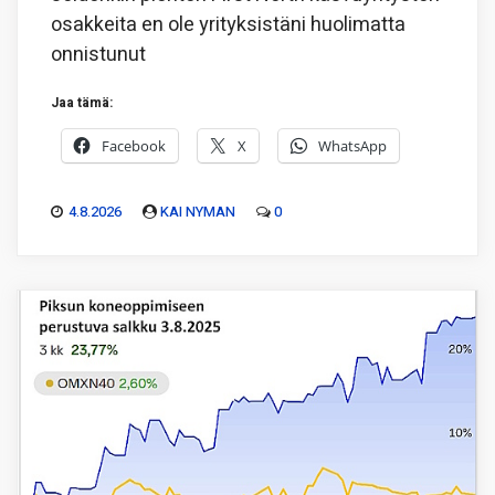
osakkeita en ole yrityksistäni huolimatta
onnistunut
Jaa tämä:
Facebook
X
WhatsApp
4.8.2026
KAI NYMAN
0