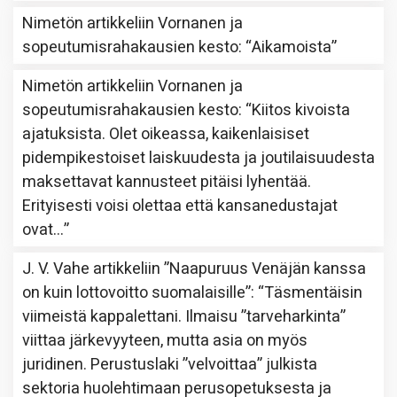
Nimetön
artikkeliin
Vornanen ja
sopeutumisrahakausien kesto
: “
Aikamoista
”
Nimetön
artikkeliin
Vornanen ja
sopeutumisrahakausien kesto
: “
Kiitos kivoista
ajatuksista. Olet oikeassa, kaikenlaisiset
pidempikestoiset laiskuudesta ja joutilaisuudesta
maksettavat kannusteet pitäisi lyhentää.
Erityisesti voisi olettaa että kansanedustajat
ovat…
”
J. V. Vahe
artikkeliin
”Naapuruus Venäjän kanssa
on kuin lottovoitto suomalaisille”
: “
Täsmentäisin
viimeistä kappalettani. Ilmaisu ”tarveharkinta”
viittaa järkevyyteen, mutta asia on myös
juridinen. Perustuslaki ”velvoittaa” julkista
sektoria huolehtimaan perusopetuksesta ja