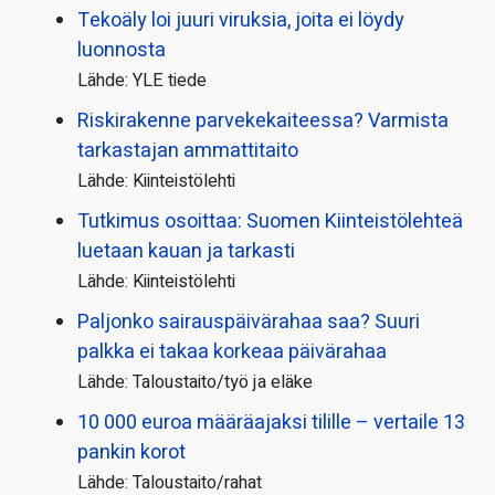
Tekoäly loi juuri viruksia, joita ei löydy
luonnosta
Lähde: YLE tiede
Riskirakenne parvekekaiteessa? Varmista
tarkastajan ammattitaito
Lähde: Kiinteistölehti
Tutkimus osoittaa: Suomen Kiinteistölehteä
luetaan kauan ja tarkasti
Lähde: Kiinteistölehti
Paljonko sairauspäivä­rahaa saa? Suuri
palkka ei takaa korkeaa päivärahaa
Lähde: Taloustaito/työ ja eläke
10 000 euroa määräajaksi tilille – vertaile 13
pankin korot
Lähde: Taloustaito/rahat