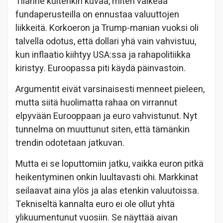
Tilanne kuitenkin kuvaa, miten vaikeaa
fundaperusteilla on ennustaa valuuttojen
liikkeitä. Korkoeron ja Trump-manian vuoksi oli
talvella odotus, että dollari yhä vain vahvistuu,
kun inflaatio kiihtyy USA:ssa ja rahapolitiikka
kiristyy. Euroopassa piti käydä päinvastoin.
Argumentit eivät varsinaisesti menneet pieleen,
mutta siitä huolimatta rahaa on virrannut
elpyvään Eurooppaan ja euro vahvistunut. Nyt
tunnelma on muuttunut siten, että tämänkin
trendin odotetaan jatkuvan.
Mutta ei se loputtomiin jatku, vaikka euron pitkä
heikentyminen onkin luultavasti ohi. Markkinat
seilaavat aina ylös ja alas etenkin valuutoissa.
Tekniseltä kannalta euro ei ole ollut yhtä
ylikuumentunut vuosiin. Se näyttää aivan