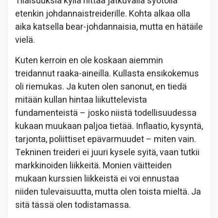
Tilaisuuksia kyllä riittää jatkuvalla syötöllä
etenkin johdannaistreiderille. Kohta alkaa olla
aika katsella bear-johdannaisia, mutta en hätäile
vielä.
Kuten kerroin en ole koskaan aiemmin
treidannut raaka-aineilla. Kullasta ensikokemus
oli riemukas. Ja kuten olen sanonut, en tiedä
mitään kullan hintaa liikuttelevista
fundamenteistä – josko niistä todellisuudessa
kukaan muukaan paljoa tietää. Inflaatio, kysyntä,
tarjonta, poliittiset epävarmuudet – miten vain.
Tekninen treideri ei juuri kysele syitä, vaan tutkii
markkinoiden liikkeitä. Monien väitteiden
mukaan kurssien liikkeistä ei voi ennustaa
niiden tulevaisuutta, mutta olen toista mieltä. Ja
sitä tässä olen todistamassa.