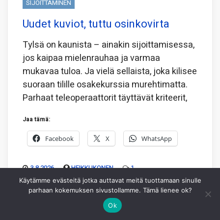
SIJOITTAMINEN
Uudet kuviot, tuttu osinkovirta
Tylsä on kaunista – ainakin sijoittamisessa,
jos kaipaa mielenrauhaa ja varmaa
mukavaa tuloa. Ja vielä sellaista, joka kilisee
suoraan tilille osakekurssia murehtimatta.
Parhaat teleoperaattorit täyttävät kriteerit,
Jaa tämä:
Facebook
X
WhatsApp
3.8.2026
HEIKKI IKONEN
1
Käytämme evästeitä jotka auttavat meitä tuottamaan sinulle
parhaan kokemuksen sivustollamme. Tämä lienee ok?
Ok