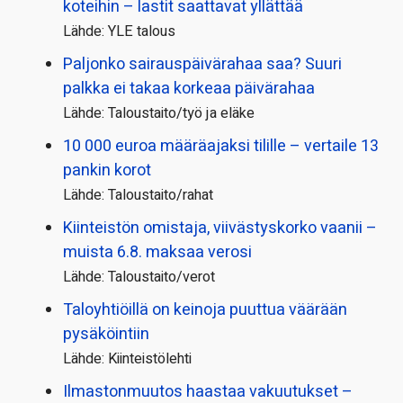
koteihin – lastit saattavat yllättää
Lähde: YLE talous
Paljonko sairauspäivä­rahaa saa? Suuri
palkka ei takaa korkeaa päivärahaa
Lähde: Taloustaito/työ ja eläke
10 000 euroa määräajaksi tilille – vertaile 13
pankin korot
Lähde: Taloustaito/rahat
Kiinteistön omistaja, viivästyskorko vaanii –
muista 6.8. maksaa verosi
Lähde: Taloustaito/verot
Taloyhtiöillä on keinoja puuttua väärään
pysäköintiin
Lähde: Kiinteistölehti
Ilmastonmuutos haastaa vakuutukset –