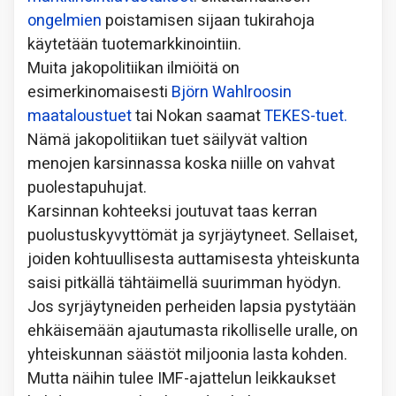
ongelmien
poistamisen sijaan tukirahoja
käytetään tuotemarkkinointiin.
Muita jakopolitiikan ilmiöitä on
esimerkinomaisesti
Björn Wahlroosin
maataloustuet
tai Nokan saamat
TEKES-tuet.
Nämä jakopolitiikan tuet säilyvät valtion
menojen karsinnassa koska niille on vahvat
puolestapuhujat.
Karsinnan kohteeksi joutuvat taas kerran
puolustuskyvyttömät ja syrjäytyneet. Sellaiset,
joiden kohtuullisesta auttamisesta yhteiskunta
saisi pitkällä tähtäimellä suurimman hyödyn.
Jos syrjäytyneiden perheiden lapsia pystytään
ehkäisemään ajautumasta rikolliselle uralle, on
yhteiskunnan säästöt miljoonia lasta kohden.
Mutta näihin tulee IMF-ajattelun leikkaukset