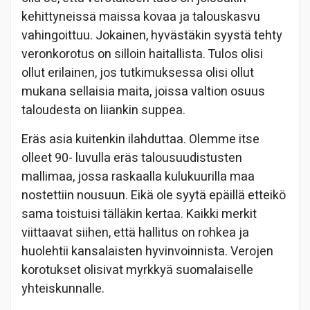
kehittyneissä maissa kovaa ja talouskasvu
vahingoittuu. Jokainen, hyvästäkin syystä tehty
veronkorotus on silloin haitallista. Tulos olisi
ollut erilainen, jos tutkimuksessa olisi ollut
mukana sellaisia maita, joissa valtion osuus
taloudesta on liiankin suppea.
Eräs asia kuitenkin ilahduttaa. Olemme itse
olleet 90- luvulla eräs talousuudistusten
mallimaa, jossa raskaalla kulukuurilla maa
nostettiin nousuun. Eikä ole syytä epäillä etteikö
sama toistuisi tälläkin kertaa. Kaikki merkit
viittaavat siihen, että hallitus on rohkea ja
huolehtii kansalaisten hyvinvoinnista. Verojen
korotukset olisivat myrkkyä suomalaiselle
yhteiskunnalle.