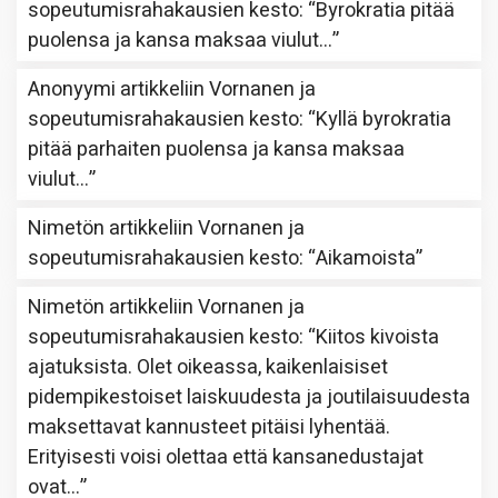
sopeutumisrahakausien kesto
: “
Byrokratia pitää
puolensa ja kansa maksaa viulut…
”
Anonyymi
artikkeliin
Vornanen ja
sopeutumisrahakausien kesto
: “
Kyllä byrokratia
pitää parhaiten puolensa ja kansa maksaa
viulut…
”
Nimetön
artikkeliin
Vornanen ja
sopeutumisrahakausien kesto
: “
Aikamoista
”
Nimetön
artikkeliin
Vornanen ja
sopeutumisrahakausien kesto
: “
Kiitos kivoista
ajatuksista. Olet oikeassa, kaikenlaisiset
pidempikestoiset laiskuudesta ja joutilaisuudesta
maksettavat kannusteet pitäisi lyhentää.
Erityisesti voisi olettaa että kansanedustajat
ovat…
”