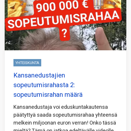
YHTEISKUNTA
Kansanedustajien
sopeutumisrahasta 2:
sopeutumisrahan määrä
Kansanedustaja voi eduskuntakautensa
päätyttyä saada sopeutumisrahaa yhteensä
melkein miljoonan euron verran! Onko tässä
mieltä? Tämä on jatkoa edeltävälle videolle,