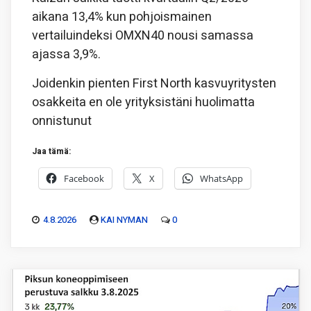
aikana 13,4% kun pohjoismainen
vertailuindeksi OMXN40 nousi samassa
ajassa 3,9%.
Joidenkin pienten First North kasvuyritysten
osakkeita en ole yrityksistäni huolimatta
onnistunut
Jaa tämä:
Facebook
X
WhatsApp
4.8.2026
KAI NYMAN
0