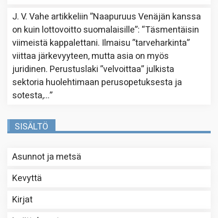
J. V. Vahe
artikkeliin
”Naapuruus Venäjän kanssa
on kuin lottovoitto suomalaisille”
: “
Täsmentäisin
viimeistä kappalettani. Ilmaisu ”tarveharkinta”
viittaa järkevyyteen, mutta asia on myös
juridinen. Perustuslaki ”velvoittaa” julkista
sektoria huolehtimaan perusopetuksesta ja
sotesta,…
”
SISÄLTÖ
Asunnot ja metsä
Kevyttä
Kirjat