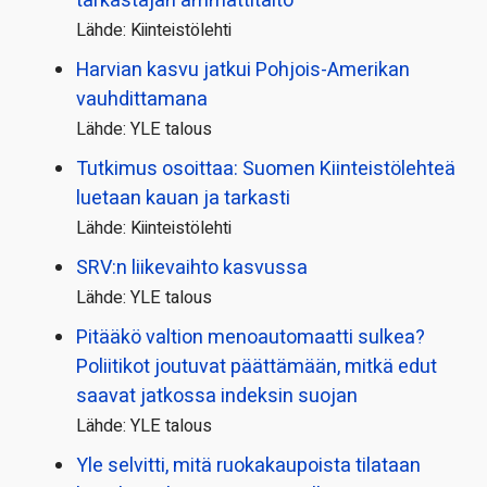
tarkastajan ammattitaito
Lähde: Kiinteistölehti
Harvian kasvu jatkui Pohjois-Amerikan
vauhdittamana
Lähde: YLE talous
Tutkimus osoittaa: Suomen Kiinteistölehteä
luetaan kauan ja tarkasti
Lähde: Kiinteistölehti
SRV:n liikevaihto kasvussa
Lähde: YLE talous
Pitääkö valtion menoautomaatti sulkea?
Poliitikot joutuvat päättämään, mitkä edut
saavat jatkossa indeksin suojan
Lähde: YLE talous
Yle selvitti, mitä ruokakaupoista tilataan