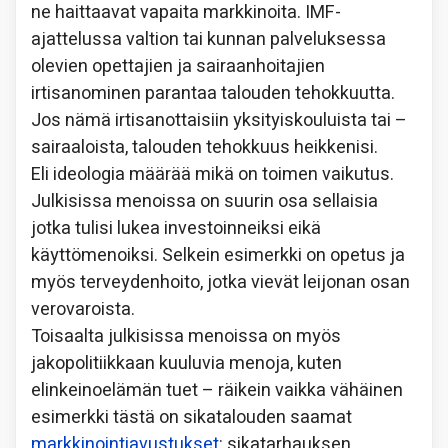
ne haittaavat vapaita markkinoita. IMF-
ajattelussa valtion tai kunnan palveluksessa
olevien opettajien ja sairaanhoitajien
irtisanominen parantaa talouden tehokkuutta.
Jos nämä irtisanottaisiin yksityiskouluista tai –
sairaaloista, talouden tehokkuus heikkenisi.
Eli ideologia määrää mikä on toimen vaikutus.
Julkisissa menoissa on suurin osa sellaisia
jotka tulisi lukea investoinneiksi eikä
käyttömenoiksi. Selkein esimerkki on opetus ja
myös terveydenhoito, jotka vievät leijonan osan
verovaroista.
Toisaalta julkisissa menoissa on myös
jakopolitiikkaan kuuluvia menoja, kuten
elinkeinoelämän tuet – räikein vaikka vähäinen
esimerkki tästä on sikatalouden saamat
markkinointiavustukset
: sikatarhauksen