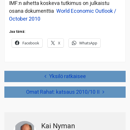
IMF:n aihetta koskeva tutkimus on julkaistu
osana dokumenttia
World Economic Outlook /
October 2010
Jaa tämä:
Facebook
X
WhatsApp
Artikkelien
Yksilö ratkaisee
selaus
Omat Rahat: katsaus 2010/10 II
Kai Nyman