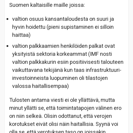
Suomen kaltaisille maille joissa:
valtion osuus kansantaloudesta on suuri ja
hyvin hoidettu (pieni supistaminen ei silloin
haittaa)
valtion palkkaamien henkilöiden palkat ovat
yksityistä sektoria korkeammat (IMF nosti
valtion palkkakurin esiin positiivisesti talouteen
vaikuttavana tekijänä kun taas infrastruktuuri-
investoinneista luopuminen oli tilastojen
valossa haitallisempaa)
Tulosten antama viesti ei ole yllättävä, mutta
minut yllätti se, että toimintatapojen välinen ero
on niin selkeä. Olisin odottanut, että verojen
korotukset eivät olisi näin haitallisia. Syynä voi
olla se, että verotuksen taso on joissakin