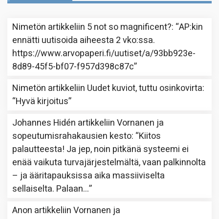
Nimetön
artikkeliin
5 not so magnificent?
: “
AP:kin
ennätti uutisoida aiheesta 2 vko:ssa.
https://www.arvopaperi.fi/uutiset/a/93bb923e-
8d89-45f5-bf07-f957d398c87c
”
Nimetön
artikkeliin
Uudet kuviot, tuttu osinkovirta
:
“
Hyvä kirjoitus
”
Johannes Hidén
artikkeliin
Vornanen ja
sopeutumisrahakausien kesto
: “
Kiitos
palautteesta! Ja jep, noin pitkänä systeemi ei
enää vaikuta turvajärjestelmältä, vaan palkinnolta
– ja ääritapauksissa aika massiiviselta
sellaiselta. Palaan…
”
Anon
artikkeliin
Vornanen ja