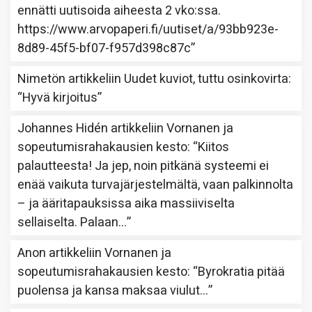
ennätti uutisoida aiheesta 2 vko:ssa.
https://www.arvopaperi.fi/uutiset/a/93bb923e-
8d89-45f5-bf07-f957d398c87c
”
Nimetön
artikkeliin
Uudet kuviot, tuttu osinkovirta
:
“
Hyvä kirjoitus
”
Johannes Hidén
artikkeliin
Vornanen ja
sopeutumisrahakausien kesto
: “
Kiitos
palautteesta! Ja jep, noin pitkänä systeemi ei
enää vaikuta turvajärjestelmältä, vaan palkinnolta
– ja ääritapauksissa aika massiiviselta
sellaiselta. Palaan…
”
Anon
artikkeliin
Vornanen ja
sopeutumisrahakausien kesto
: “
Byrokratia pitää
puolensa ja kansa maksaa viulut…
”