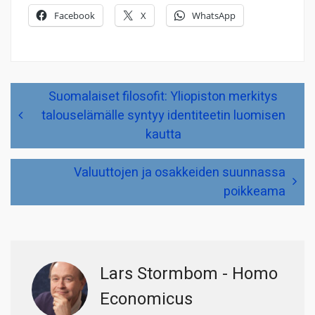
Facebook
X
WhatsApp
Artikkelien
Suomalaiset filosofit: Yliopiston merkitys
selaus
talouselämälle syntyy identiteetin luomisen
kautta
Valuuttojen ja osakkeiden suunnassa
poikkeama
Lars Stormbom - Homo
Economicus