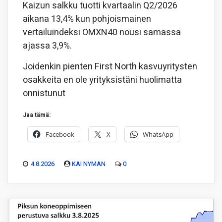
Kaizun salkku tuotti kvartaalin Q2/2026
aikana 13,4% kun pohjoismainen
vertailuindeksi OMXN40 nousi samassa
ajassa 3,9%.
Joidenkin pienten First North kasvuyritysten
osakkeita en ole yrityksistäni huolimatta
onnistunut
Jaa tämä:
Facebook
X
WhatsApp
4.8.2026
KAI NYMAN
0