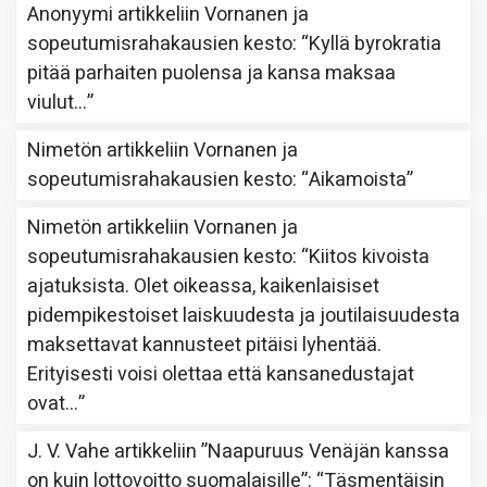
Anonyymi
artikkeliin
Vornanen ja
sopeutumisrahakausien kesto
: “
Kyllä byrokratia
pitää parhaiten puolensa ja kansa maksaa
viulut…
”
Nimetön
artikkeliin
Vornanen ja
sopeutumisrahakausien kesto
: “
Aikamoista
”
Nimetön
artikkeliin
Vornanen ja
sopeutumisrahakausien kesto
: “
Kiitos kivoista
ajatuksista. Olet oikeassa, kaikenlaisiset
pidempikestoiset laiskuudesta ja joutilaisuudesta
maksettavat kannusteet pitäisi lyhentää.
Erityisesti voisi olettaa että kansanedustajat
ovat…
”
J. V. Vahe
artikkeliin
”Naapuruus Venäjän kanssa
on kuin lottovoitto suomalaisille”
: “
Täsmentäisin