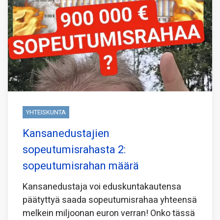
YHTEISKUNTA
Kansanedustajien
sopeutumisrahasta 2:
sopeutumisrahan määrä
Kansanedustaja voi eduskuntakautensa
päätyttyä saada sopeutumisrahaa yhteensä
melkein miljoonan euron verran! Onko tässä