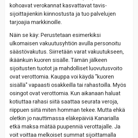
kohoavat verokannat kasvattavat tavis-
sijoittajienkin kiinnostusta ja tuo palvelujen
tarjoajia markkinoille.
Näin se käy: Perustetaan esimerkiksi
ulkomaisen vakuutusyhtiön avulla personoitu
säästövakutus. Siirretään varat vakuutukseen,
ikäänkuin kuoren sisälle. Tämän jälkeen
sijoitusten tuotot ja mahdolliset luovutusvoito
ovat verottomia. Kauppa voi käydä "kuoren
sisällä" vapaasti osakkeilla tai rahastoilla. Myös
osingot ovat verottomia. Kun aikanaan haluat
kotiuttaa rahasi siitä saattaa seurata veroja,
riippuen siitä miten homman tekee. Mutta ehkä
oletkin jo nauttimassa eläkepäiviä Kanarialla
etkä maksa mätää puupenniä verottajalle. Ja
voit voittaa melkoiset summat sijoittamalla