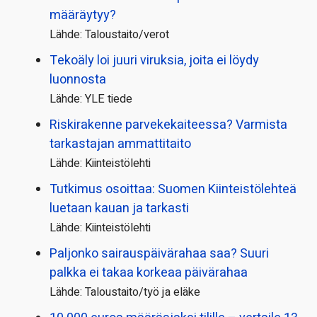
määräytyy?
Lähde: Taloustaito/verot
Tekoäly loi juuri viruksia, joita ei löydy
luonnosta
Lähde: YLE tiede
Riskirakenne parvekekaiteessa? Varmista
tarkastajan ammattitaito
Lähde: Kiinteistölehti
Tutkimus osoittaa: Suomen Kiinteistölehteä
luetaan kauan ja tarkasti
Lähde: Kiinteistölehti
Paljonko sairauspäivä­rahaa saa? Suuri
palkka ei takaa korkeaa päivärahaa
Lähde: Taloustaito/työ ja eläke