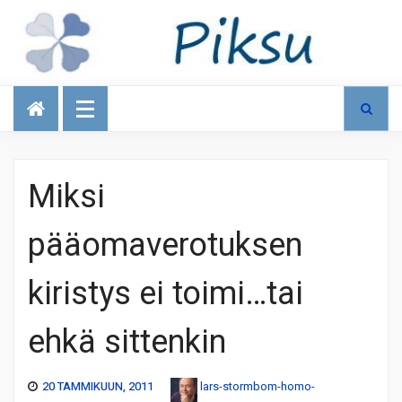
Talous
Miksi
pääomaverotuksen
kiristys ei toimi…tai
ehkä sittenkin
20 TAMMIKUUN, 2011
lars-stormbom-homo-