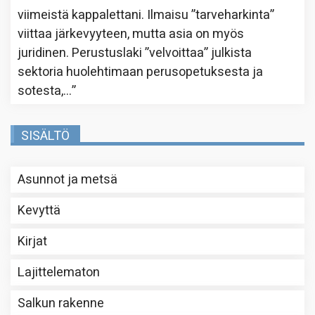
viimeistä kappalettani. Ilmaisu ”tarveharkinta”
viittaa järkevyyteen, mutta asia on myös
juridinen. Perustuslaki ”velvoittaa” julkista
sektoria huolehtimaan perusopetuksesta ja
sotesta,…
”
SISÄLTÖ
Asunnot ja metsä
Kevyttä
Kirjat
Lajittelematon
Salkun rakenne