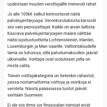
uudestaan muuten verottajallle menevät rahat.
Jo alle 100k€ salkut kiinnostavat näitä
palvelujentarjoajia. Veronkorotuksista kärsivät
siis vain piensijoittajat. Kaikki on aivan laillista.
Kasvava palvelujentarjoajien määrä välittää
näitä sijoitustuotteita Lichtensteiniin, Irlantiin,
Luxemburgiin ja Man-saarille. Valtiontaloudelle
tämä on tuhoissa, sillä palvelumaksutkin jäävät
ulkomaille. Voittajia ovat isotuloiset joilla on
mistä valita.
Toinen voittajakategoria on tietenkin rahastot,
joissa nostamattomia voittoja ja osinkoja ei
veroteta. Näistä pääasiassa tuotot jäävät
sentään Suomeen.
Ei ole siis ihme jos finassialan toimijat eivät