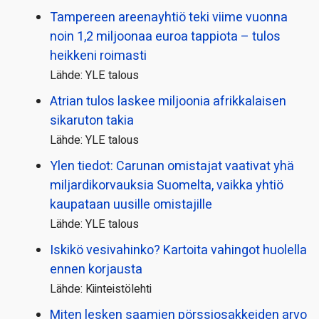
Tampereen areenayhtiö teki viime vuonna
noin 1,2 miljoonaa euroa tappiota – tulos
heikkeni roimasti
Lähde: YLE talous
Atrian tulos laskee miljoonia afrikkalaisen
sikaruton takia
Lähde: YLE talous
Ylen tiedot: Carunan omistajat vaativat yhä
miljardi­korvauksia Suomelta, vaikka yhtiö
kaupataan uusille omistajille
Lähde: YLE talous
Iskikö vesivahinko? Kartoita vahingot huolella
ennen korjausta
Lähde: Kiinteistölehti
Miten lesken saamien pörssi­osakkeiden arvo