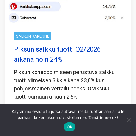
SALKUN RAKENNE
Piksun salkku tuotti Q2/2026
aikana noin 24%
Piksun koneoppimiseen perustuva salkku
tuotti viimeisen 3 kk aikana 23,8% kun
pohjoismainen vertailuindeksi OMXN40
tuotti samaan aikaan 2,6%.
Koneoppiminen laskee viimeisen 5 vuoden
Käytämme evästeitä jotka auttavat meitä tuottamaan sinulle
perusteella minkälainen yhdistelmä
parhaan kokemuksen sivustollamme. Tämä lienee ok?
Ok
Jaa tämä: