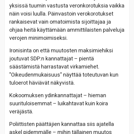
yksissä tuumin vastusta veronkorotuksia vaikka
näin voisi luulla. Päinvastoin verokorotukset
rankaisevat vain omatoimista sijoittajaa ja
ohjaa heitä käyttämään ammittilaisten palveluja
verojen minimoimiseksi.
Ironisinta on että muutosten maksimiehiksi
joutuvat SDP:n kannattajat – pientä
säästämistä harrastavat virkamiehet.
"Oikeudenmukaisuus" näyttää toteutuvan kun
tuloerot häviävät näkyvistä.
Kokoomuksen ydinkannattajat – hieman
suurituloisemmat – luikahtavat kuin koira
veräjästä.
Poliittisten päättäjien kannattaa siis ajatella
askel pidemmälle – mihin tällainen muutos