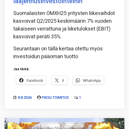
laajennusinvestointeihin
Suomalaisten OMXH25 yritysten liikevaihdot
kasvoivat Q2/2025 keskimäärin 7% vuoden
takaiseen verrattuna ja liiketulokset (EBIT)
kasvoivat peräti 35%.
Seurantaan on tällä kertaa otettu myös
investoidun pääoman tuotto
Jaa tämä:
Facebook
X
WhatsApp
8.8.2026
PIKSU TOIMITUS
1