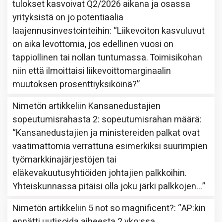
tulokset kasvoivat Q2/2026 aikana ja osassa
yrityksistä on jo potentiaalia
laajennusinvestointeihin
: “
Liikevoiton kasvuluvut
on aika levottomia, jos edellinen vuosi on
tappiollinen tai nollan tuntumassa. Toimisikohan
niin että ilmoittaisi liikevoittomarginaalin
muutoksen prosenttiyksiköinä?
”
Nimetön
artikkeliin
Kansanedustajien
sopeutumisrahasta 2: sopeutumisrahan määrä
:
“
Kansanedustajien ja ministereiden palkat ovat
vaatimattomia verrattuna esimerkiksi suurimpien
työmarkkinajärjestöjen tai
eläkevakuutusyhtiöiden johtajien palkkoihin.
Yhteiskunnassa pitäisi olla joku järki palkkojen…
”
Nimetön
artikkeliin
5 not so magnificent?
: “
AP:kin
ennätti uutisoida aiheesta 2 vko:ssa.