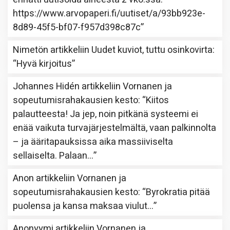
https://www.arvopaperi.fi/uutiset/a/93bb923e-
8d89-45f5-bf07-f957d398c87c
”
Nimetön
artikkeliin
Uudet kuviot, tuttu osinkovirta
:
“
Hyvä kirjoitus
”
Johannes Hidén
artikkeliin
Vornanen ja
sopeutumisrahakausien kesto
: “
Kiitos
palautteesta! Ja jep, noin pitkänä systeemi ei
enää vaikuta turvajärjestelmältä, vaan palkinnolta
– ja ääritapauksissa aika massiiviselta
sellaiselta. Palaan…
”
Anon
artikkeliin
Vornanen ja
sopeutumisrahakausien kesto
: “
Byrokratia pitää
puolensa ja kansa maksaa viulut…
”
Anonyymi
artikkeliin
Vornanen ja