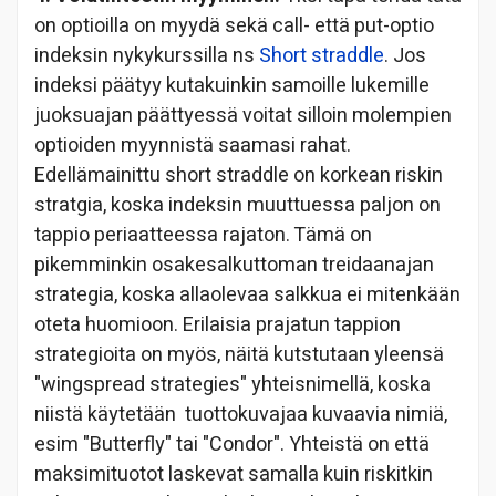
on optioilla on myydä sekä call- että put-optio
indeksin nykykurssilla ns
Short straddle
. Jos
indeksi päätyy kutakuinkin samoille lukemille
juoksuajan päättyessä voitat silloin molempien
optioiden myynnistä saamasi rahat.
Edellämainittu short straddle on korkean riskin
stratgia, koska indeksin muuttuessa paljon on
tappio periaatteessa rajaton. Tämä on
pikemminkin osakesalkuttoman treidaanajan
strategia, koska allaolevaa salkkua ei mitenkään
oteta huomioon. Erilaisia prajatun tappion
strategioita on myös, näitä kutstutaan yleensä
"wingspread strategies" yhteisnimellä, koska
niistä käytetään tuottokuvajaa kuvaavia nimiä,
esim "Butterfly" tai "Condor". Yhteistä on että
maksimituotot laskevat samalla kuin riskitkin