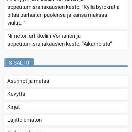
sopeutumisrahakausien kesto
: “
Kyllä byrokratia
pitää parhaiten puolensa ja kansa maksaa
viulut…
”
Nimetön
artikkeliin
Vornanen ja
sopeutumisrahakausien kesto
: “
Aikamoista
”
SISÄLTÖ
Asunnot ja metsä
Kevyttä
Kirjat
Lajittelematon