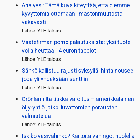
Analyysi: Tämä kuva kiteyttää, että olemme
kyvyttömiä ottamaan ilmaston­muutosta
vakavasti
Lähde: YLE talous
Vaatefirman pomo palautuksista: yksi tuote
voi aiheuttaa 14 euron tappiot
Lähde: YLE talous
Sähkö kallistuu rajusti syksyllä: hinta nousee
jopa yli yhdeksään senttiin
Lähde: YLE talous
Grönlannilta tiukka varoitus – amerikkalainen
öljy-yhtiö jatkoi luvattomien porausten
valmistelua
Lähde: YLE talous
Iskikö vesivahinko? Kartoita vahingot huolella