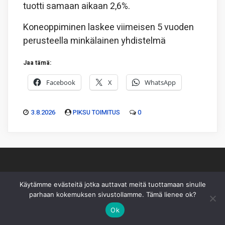
tuotti samaan aikaan 2,6%.
Koneoppiminen laskee viimeisen 5 vuoden
perusteella minkälainen yhdistelmä
Jaa tämä:
Facebook
X
WhatsApp
3.8.2026
PIKSU TOIMITUS
0
Käytämme evästeitä jotka auttavat meitä tuottamaan sinulle
Piksu Oy
|
Toimitus
|
Käyttöehdot
|
Mediakortti
parhaan kokemuksen sivustollamme. Tämä lienee ok?
Ok
Sivusto ei sisällä sijoitussuosituksia eikä sisältöä pidä
sellaiseksi tulkita