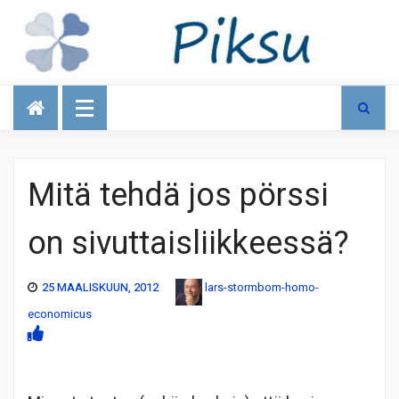
Talous
Mitä tehdä jos pörssi
on sivuttaisliikkeessä?
25 MAALISKUUN, 2012
lars-stormbom-homo-
economicus