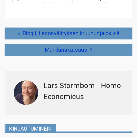
Artikkelien
Blogit, tiedonvälityksen kruununjalokiviä
selaus
Markkinakatsaus
Lars Stormbom - Homo
Economicus
KIRJAUTUMINEN