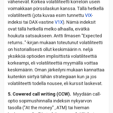
vähenevät. Korkea volatiliteetti korreloin usein
voimakkaan pörssilaskun kanssa. Tällä hetkellä
volatiliteetti (jota kuvaa esim tunnettu
VIX
-
indeksi tai DAX-vastine
V1X
). Nämä indeksit
ovat tällä hetkellä melko alhaalla, eivätkä
houkuta satsaukseen. Antti Ilmasen "Expected
returns.."-kirjan mukaan toteutunut volatiliteetti
on historiallisesti ollut keskimäärin n. neljä
yksikköä optioiden implisittistä volatiliteettiä
korkeampi, eli volatiliteettiä myymällä voittaa
keskimäärin. Oman järkeilyni mukaan kannattaa
kuitenkin siirtyä tähän strategiaan kun ja jos
volatiliteetti todella nousee, eli kurssit laskevat.
5. Cowered call writing (CCW).
Myydään call-
optio sopimushinnalla indeksin nykyarvon
tasolla ("At the money" , ATM) tai hieman