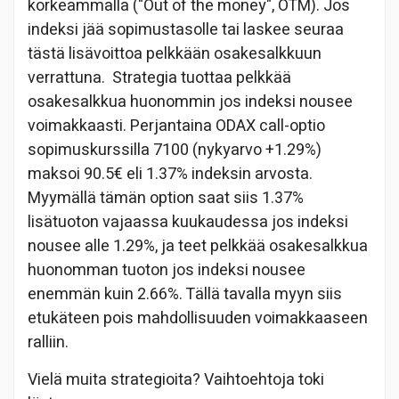
korkeammalla ("Out of the money", OTM). Jos
indeksi jää sopimustasolle tai laskee seuraa
tästä lisävoittoa pelkkään osakesalkkuun
verrattuna. Strategia tuottaa pelkkää
osakesalkkua huonommin jos indeksi nousee
voimakkaasti. Perjantaina ODAX call-optio
sopimuskurssilla 7100 (nykyarvo +1.29%)
maksoi 90.5€ eli 1.37% indeksin arvosta.
Myymällä tämän option saat siis 1.37%
lisätuoton vajaassa kuukaudessa jos indeksi
nousee alle 1.29%, ja teet pelkkää osakesalkkua
huonomman tuoton jos indeksi nousee
enemmän kuin 2.66%. Tällä tavalla myyn siis
etukäteen pois mahdollisuuden voimakkaaseen
ralliin.
Vielä muita strategioita? Vaihtoehtoja toki