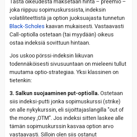
Tästä oikeudesta maksetaan hinta – preemio –
joka riippuu sopimuskurssista, indeksin
volatiliteettistä ja option juoksuajasta tunnetun
Black-Scholes
kaavan mukaisesti. Vastaavasti
Call-optiolla ostetaan (tai myydään) oikeus
ostaa indeksiä sovittuun hintaan.
Jos uskoo pörssi-indeksin liikuvan
todennäköisesti sivusuuntaan on mieleeni tullut
muutama optio-strategiaa. Yksi klassinen on
tietenkin:
3. Salkun suojaaminen put-optiolla.
Ostetaan
siis indeksi-putti jonka sopimuskurssi (strike)
on alle nykykurssin, eli sijoittajaslangilla "out of
the money ,OTM". Jos indeksi sitten laskee alle
tämän sopimuskurssin kasvaa option arvo
vastaavasti. Silloin olen siis ostanut