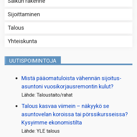
Salkun rakenne
Sijoittaminen
Talous
Yhteiskunta
UUTISPOIMINTOJA
Mistä pääoma­tuloista vähennän sijoitus­
asuntoni vuosikorjaus­remontin kulut?
Lähde: Taloustaito/rahat
Talous kasvaa viimein – näkyykö se
asuntovelan koroissa tai pörssi­kursseissa?
Kysyimme ekonomistilta
Lähde: YLE talous