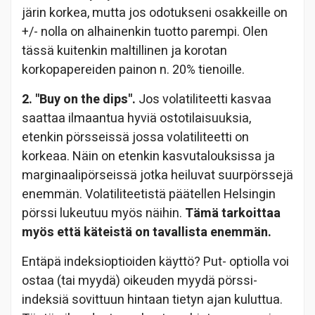
järin korkea, mutta jos odotukseni osakkeille on
+/- nolla on alhainenkin tuotto parempi. Olen
tässä kuitenkin maltillinen ja korotan
korkopapereiden painon n. 20% tienoille.
2. "Buy on the dips".
Jos volatiliteetti kasvaa
saattaa ilmaantua hyviä ostotilaisuuksia,
etenkin pörsseissä jossa volatiliteetti on
korkeaa. Näin on etenkin kasvutalouksissa ja
marginaalipörseissä jotka heiluvat suurpörssejä
enemmän. Volatiliteetistä päätellen Helsingin
pörssi lukeutuu myös näihin.
Tämä tarkoittaa
myös että käteistä on tavallista enemmän.
Entäpä indeksioptioiden käyttö? Put- optiolla voi
ostaa (tai myydä) oikeuden myydä pörssi-
indeksiä sovittuun hintaan tietyn ajan kuluttua.