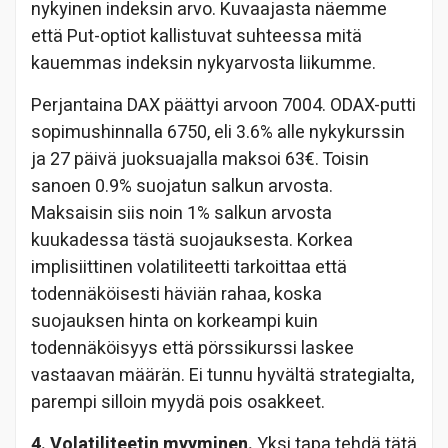
nykyinen indeksin arvo. Kuvaajasta näemme
että Put-optiot kallistuvat suhteessa mitä
kauemmas indeksin nykyarvosta liikumme.
Perjantaina DAX päättyi arvoon 7004. ODAX-putti
sopimushinnalla 6750, eli 3.6% alle nykykurssin
ja 27 päivä juoksuajalla maksoi 63€. Toisin
sanoen 0.9% suojatun salkun arvosta.
Maksaisin siis noin 1% salkun arvosta
kuukadessa tästä suojauksesta. Korkea
implisiittinen volatiliteetti tarkoittaa että
todennäköisesti häviän rahaa, koska
suojauksen hinta on korkeampi kuin
todennäköisyys että pörssikurssi laskee
vastaavan määrän. Ei tunnu hyvältä strategialta,
parempi silloin myydä pois osakkeet.
4. Volatiliteetin myyminen.
Yksi tapa tehdä tätä