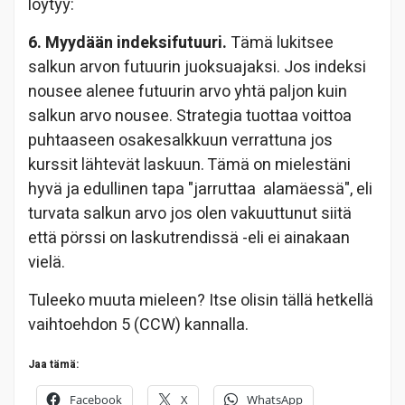
löytyy:
6. Myydään indeksifutuuri.
Tämä lukitsee
salkun arvon futuurin juoksuajaksi. Jos indeksi
nousee alenee futuurin arvo yhtä paljon kuin
salkun arvo nousee. Strategia tuottaa voittoa
puhtaaseen osakesalkkuun verrattuna jos
kurssit lähtevät laskuun. Tämä on mielestäni
hyvä ja edullinen tapa "jarruttaa alamäessä", eli
turvata salkun arvo jos olen vakuuttunut siitä
että pörssi on laskutrendissä -eli ei ainakaan
vielä.
Tuleeko muuta mieleen? Itse olisin tällä hetkellä
vaihtoehdon 5 (CCW) kannalla.
Jaa tämä:
Facebook
X
WhatsApp