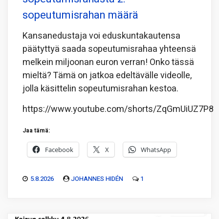
sopeutumisrahan määrä
Kansanedustaja voi eduskuntakautensa
päätyttyä saada sopeutumisrahaa yhteensä
melkein miljoonan euron verran! Onko tässä
mieltä? Tämä on jatkoa edeltävälle videolle,
jolla käsittelin sopeutumisrahan kestoa.
https://www.youtube.com/shorts/ZqGmUiUZ7P8
Jaa tämä:
Facebook
X
WhatsApp
5.8.2026
JOHANNES HIDÉN
1