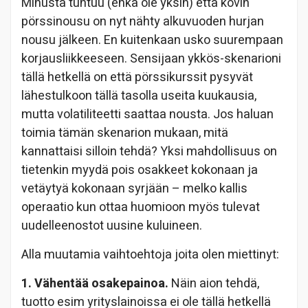
Minusta tuntuu (enkä ole yksin) että kovin
pörssinousu on nyt nähty alkuvuoden hurjan
nousu jälkeen. En kuitenkaan usko suurempaan
korjausliikkeeseen. Sensijaan ykkös-skenarioni
tällä hetkellä on että pörssikurssit pysyvät
lähestulkoon tällä tasolla useita kuukausia,
mutta volatiliteetti saattaa nousta. Jos haluan
toimia tämän skenarion mukaan, mitä
kannattaisi silloin tehdä? Yksi mahdollisuus on
tietenkin myydä pois osakkeet kokonaan ja
vetäytyä kokonaan syrjään – melko kallis
operaatio kun ottaa huomioon myös tulevat
uudelleenostot uusine kuluineen.
Alla muutamia vaihtoehtoja joita olen miettinyt:
1. Vähentää osakepainoa.
Näin aion tehdä,
tuotto esim yrityslainoissa ei ole tällä hetkellä