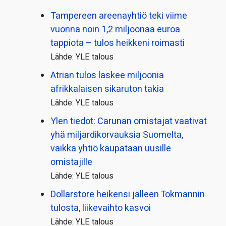
Tampereen areenayhtiö teki viime
vuonna noin 1,2 miljoonaa euroa
tappiota – tulos heikkeni roimasti
Lähde: YLE talous
Atrian tulos laskee miljoonia
afrikkalaisen sikaruton takia
Lähde: YLE talous
Ylen tiedot: Carunan omistajat vaativat
yhä miljardi­korvauksia Suomelta,
vaikka yhtiö kaupataan uusille
omistajille
Lähde: YLE talous
Dollarstore heikensi jälleen Tokmannin
tulosta, liikevaihto kasvoi
Lähde: YLE talous