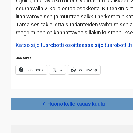
rajoilla, tuottavatko robotin valitsemat osakkeet. 
seuraavalla viikolla ostaa osakkeita. Kuitenkin sim
liian varovainen ja muuttaa salkku herkemmin kät
Tämä sen takia, että suhdanteiden vaihtumisen al
reagoiminen on kannattavaa silläkin kustannuksella,
Katso sijoitusrobotti osoitteessa sijoitusrobotti.fi
Jaa tämä:
Facebook
X
WhatsApp
Artikkelien
Huono kello kauas kuulu
selaus