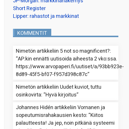
JP-Morgan: markkinanäkemys
Short Register
Lipper: rahastot ja markkinat
KOMMENTIT
Nimetön
artikkeliin
5 not so magnificent?
:
“
AP:kin ennätti uutisoida aiheesta 2 vko:ssa.
https://www.arvopaperi.fi/uutiset/a/93bb923e-
8d89-45f5-bf07-f957d398c87c
”
Nimetön
artikkeliin
Uudet kuviot, tuttu
osinkovirta
: “
Hyvä kirjoitus
”
Johannes Hidén
artikkeliin
Vornanen ja
sopeutumisrahakausien kesto
: “
Kiitos
palautteesta! Ja jep, noin pitkänä systeemi