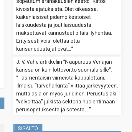
sopeutumisrahakausien kesto
: “
Kiitos
kivoista ajatuksista. Olet oikeassa,
kaikenlaisiset pidempikestoiset
laiskuudesta ja joutilaisuudesta
maksettavat kannusteet pitäisi lyhentää.
Erityisesti voisi olettaa että
kansanedustajat ovat…
”
J. V. Vahe
artikkeliin
”Naapuruus Venäjän
kanssa on kuin lottovoitto suomalaisille”
:
“
Täsmentäisin viimeistä kappalettani.
Ilmaisu ”tarveharkinta” viittaa järkevyyteen,
mutta asia on myös juridinen. Perustuslaki
”velvoittaa” julkista sektoria huolehtimaan
perusopetuksesta ja sotesta,…
”
SISÄLTÖ