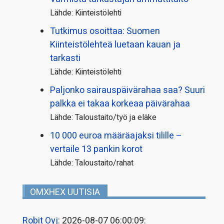
Lähde: Kiinteistölehti
Tutkimus osoittaa: Suomen
Kiinteistölehteä luetaan kauan ja
tarkasti
Lähde: Kiinteistölehti
Paljonko sairauspäivä­rahaa saa? Suuri
palkka ei takaa korkeaa päivärahaa
Lähde: Taloustaito/työ ja eläke
10 000 euroa määräajaksi tilille –
vertaile 13 pankin korot
Lähde: Taloustaito/rahat
OMXHEX UUTISIA
Robit Oyj
: 2026-08-07 06:00:09: