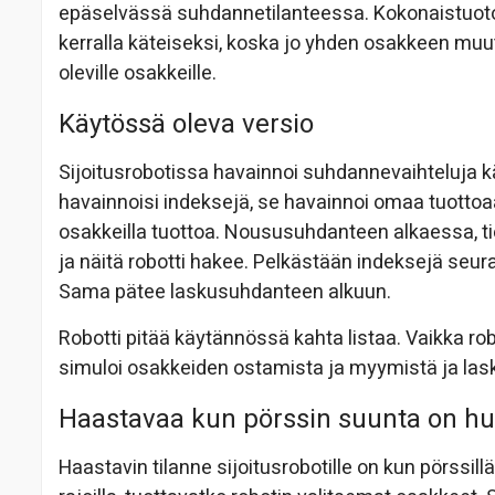
epäselvässä suhdannetilanteessa. Kokonaistuoto
kerralla käteiseksi, koska jo yhden osakkeen muu
oleville osakkeille.
Käytössä oleva versio
Sijoitusrobotissa havainnoi suhdannevaihteluja käy
havainnoisi indeksejä, se havainnoi omaa tuottoa
osakkeilla tuottoa. Noususuhdanteen alkaessa, t
ja näitä robotti hakee. Pelkästään indeksejä se
Sama pätee laskusuhdanteen alkuun.
Robotti pitää käytännössä kahta listaa. Vaikka robo
simuloi osakkeiden ostamista ja myymistä ja lask
Haastavaa kun pörssin suunta on h
Haastavin tilanne sijoitusrobotille on kun pörssill