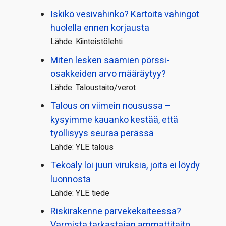
Iskikö vesivahinko? Kartoita vahingot
huolella ennen korjausta
Lähde: Kiinteistölehti
Miten lesken saamien pörssi­
osakkeiden arvo määräytyy?
Lähde: Taloustaito/verot
Talous on viimein nousussa –
kysyimme kauanko kestää, että
työllisyys seuraa perässä
Lähde: YLE talous
Tekoäly loi juuri viruksia, joita ei löydy
luonnosta
Lähde: YLE tiede
Riskirakenne parvekekaiteessa?
Varmista tarkastajan ammattitaito