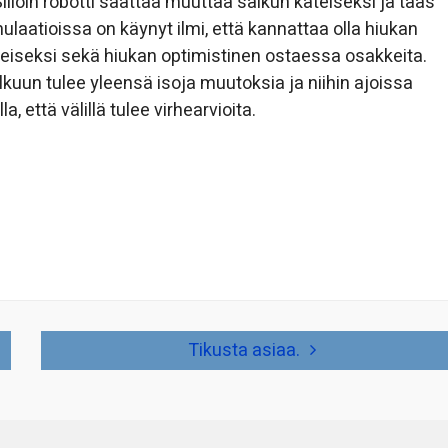
Silloin robotti saattaa muuttaa salkun käteiseksi ja taas
ulaatioissa on käynyt ilmi, että kannattaa olla hiukan
eiseksi sekä hiukan optimistinen ostaessa osakkeita.
kuun tulee yleensä isoja muutoksia ja niihin ajoissa
 että välillä tulee virhearvioita.
Tikusta asiaa.