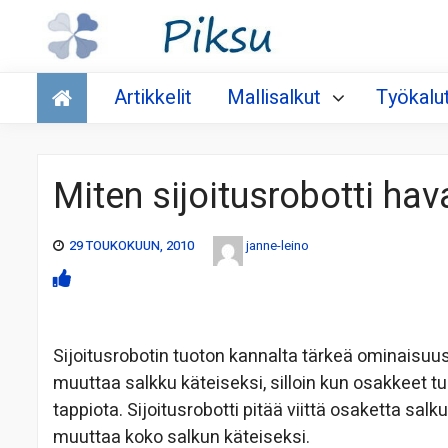
Talous
Artikkelit
Mallisalkut
Työkalu
Miten sijoitusrobotti ha
29 TOUKOKUUN, 2010
janne-leino
Sijoitusrobotin tuoton kannalta tärkeä ominaisuu
muuttaa salkku käteiseksi, silloin kun osakkeet t
tappiota. Sijoitusrobotti pitää viittä osaketta salk
muuttaa koko salkun käteiseksi.