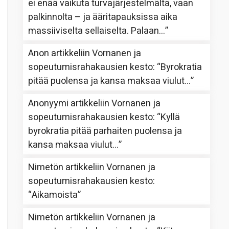
ei enää vaikuta turvajärjestelmältä, vaan
palkinnolta – ja ääritapauksissa aika
massiiviselta sellaiselta. Palaan…
”
Anon
artikkeliin
Vornanen ja
sopeutumisrahakausien kesto
: “
Byrokratia
pitää puolensa ja kansa maksaa viulut…
”
Anonyymi
artikkeliin
Vornanen ja
sopeutumisrahakausien kesto
: “
Kyllä
byrokratia pitää parhaiten puolensa ja
kansa maksaa viulut…
”
Nimetön
artikkeliin
Vornanen ja
sopeutumisrahakausien kesto
:
“
Aikamoista
”
Nimetön
artikkeliin
Vornanen ja