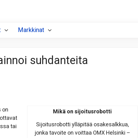
t
Markkinat
vainnoi suhdanteita
s on
Mikä on sijoitusrobotti
uottavat
Sijoitusrobotti ylläpitää osakesalkkua,
ussa tai
jonka tavoite on voittaa OMX Helsinki –