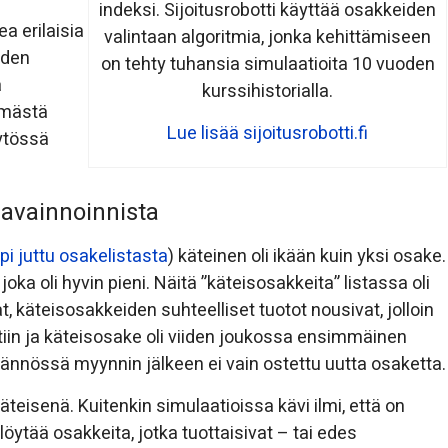
indeksi. Sijoitusrobotti käyttää osakkeiden
a erilaisia
valintaan algoritmia, jonka kehittämiseen
iden
on tehty tuhansia simulaatioita 10 vuoden
a
kurssihistorialla.
ämästä
Lue lisää sijoitusrobotti.fi
äytössä
avainnoinnista
pi juttu osakelistasta
) käteinen oli ikään kuin yksi osake.
 joka oli hyvin pieni. Näitä ”käteisosakkeita” listassa oli
 käteisosakkeiden suhteelliset tuotot nousivat, jolloin
ytiin ja käteisosake oli viiden joukossa ensimmäinen
Käytännössä myynnin jälkeen ei vain ostettu uutta osaketta.
 käteisenä. Kuitenkin simulaatioissa kävi ilmi, että on
ytää osakkeita, jotka tuottaisivat – tai edes