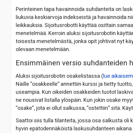
Perinteinen tapa havainnoida suhdanteita on laske
liukuvia keskiarvoja indekseistä ja havainnoida ni
leikkauksia. Sijoitusrobotti käyttää osittain sama
menetelmää. Kerroin aluksi sijoitusrobotin käytt
toisesta menetelmästä, jonka opit johtivat nyt k
olevaan menetelmään.
Ensimmäinen versio suhdanteiden h
Aluksi sijoitusrobotin osakelistassa (
lue aikaisem
Näille ”osakkeelle” annettiin kurssi ja tietty tuotto,
useampia. Kun oikeiden osakkeiden tuotot laskivat,
ne nousivat listalla ylöspäin. Kun jokin osake my
”osake”, jota ei ollut salkussa, ”ostettiin” sitä. 
Saattoi siis tulla tilanteita, jossa osa salkusta oli
hyvin epätodennäköistä laskusuhdanteen aikana lö