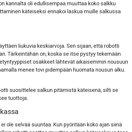
n kannalta oli edullisempaa muuttaa koko salkku
ttaminen käteiseksi ennakoi laskua muille salkussa
ttäen liukuvia keskiarvoja. Sen sijaan, että robotti
an. Tärkeintähän on, koska se itse pystyy tekemään
ietyntyyppiset osakkeet lähtevät aikaisemmin nousuun
uraamalla menee tovi pidempään huomata nousun alku.
tti suosittelee salkun pitämistä käteisenä, silti se
ee tuottoja.
ukassa
ä ei ole selvää suuntaa. Kun pyöritään koko ajan siinä