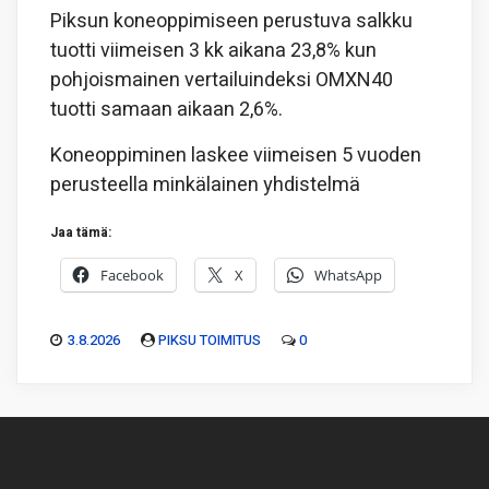
Piksun koneoppimiseen perustuva salkku
tuotti viimeisen 3 kk aikana 23,8% kun
pohjoismainen vertailuindeksi OMXN40
tuotti samaan aikaan 2,6%.
Koneoppiminen laskee viimeisen 5 vuoden
perusteella minkälainen yhdistelmä
Jaa tämä:
Facebook
X
WhatsApp
3.8.2026
PIKSU TOIMITUS
0