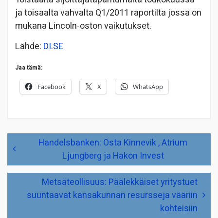
ja toisaalta vahvalta Q1/2011 raportilta jossa on
mukana Lincoln-oston vaikutukset.
Lähde:
DI.SE
Jaa tämä:
Facebook
X
WhatsApp
Artikkelien
Handelsbanken: Osta Kinnevik , Atrium
selaus
Ljungberg ja Hakon Invest
Metsäteollisuus: Päälekkäiset yritystuet
suuntaavat kansakunnan resursseja vääriin
kohteisiin