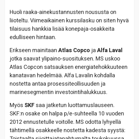
Huoli raaka-ainekustannusten noususta on
liioteltu. Viimeaikainen kurssilasku on siten hyvä
tilaisuus hankkia lisää konepaja-osakkeita
edulliseen hintaan.
Erikseen mainitaan
Atlas Copco
ja
Alfa Laval
jotka saavat ylipaino-suosituksen. MS uskoo
Atlas Copcon satsauksen energiatehokkuuteen
kanatavan hedelmää. Alfa Lavalin kohdalla
nostetta antaa prosessiteollisuuden ja
marinesegmentin investointihalukkuus.
Myös
SKF
saa jatketun luottamuslauseen.
SKF:n osake on halpa p/e-suhteella 10 vuoden
2012 ennustetulle voitolle. MS odotta lyhyellä
tähtimellä osakkeelle nostetta kadesta syystä:
Toistaalta sijoittajatapahtumalta toukokuussa