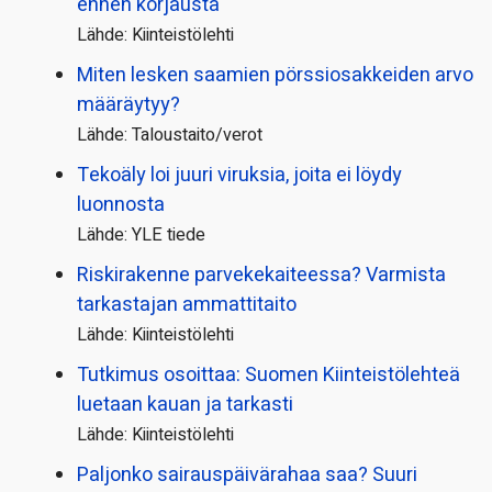
ennen korjausta
Lähde: Kiinteistölehti
Miten lesken saamien pörssi­osakkeiden arvo
määräytyy?
Lähde: Taloustaito/verot
Tekoäly loi juuri viruksia, joita ei löydy
luonnosta
Lähde: YLE tiede
Riskirakenne parvekekaiteessa? Varmista
tarkastajan ammattitaito
Lähde: Kiinteistölehti
Tutkimus osoittaa: Suomen Kiinteistölehteä
luetaan kauan ja tarkasti
Lähde: Kiinteistölehti
Paljonko sairauspäivä­rahaa saa? Suuri