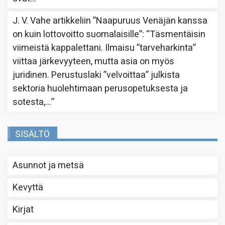
J. V. Vahe
artikkeliin
”Naapuruus Venäjän kanssa
on kuin lottovoitto suomalaisille”
: “
Täsmentäisin
viimeistä kappalettani. Ilmaisu ”tarveharkinta”
viittaa järkevyyteen, mutta asia on myös
juridinen. Perustuslaki ”velvoittaa” julkista
sektoria huolehtimaan perusopetuksesta ja
sotesta,…
”
SISÄLTÖ
Asunnot ja metsä
Kevyttä
Kirjat