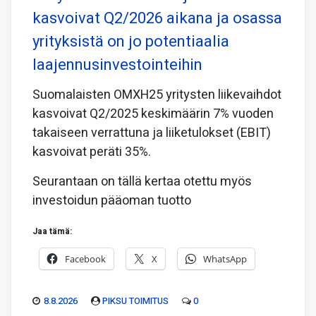
kasvoivat Q2/2026 aikana ja osassa
yrityksistä on jo potentiaalia
laajennusinvestointeihin
Suomalaisten OMXH25 yritysten liikevaihdot
kasvoivat Q2/2025 keskimäärin 7% vuoden
takaiseen verrattuna ja liiketulokset (EBIT)
kasvoivat peräti 35%.
Seurantaan on tällä kertaa otettu myös
investoidun pääoman tuotto
Jaa tämä:
Facebook
X
WhatsApp
8.8.2026
PIKSU TOIMITUS
0