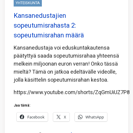
YHTEISKUNTA
Kansanedustajien
sopeutumisrahasta 2:
sopeutumisrahan määrä
Kansanedustaja voi eduskuntakautensa
päätyttyä saada sopeutumisrahaa yhteensä
melkein miljoonan euron verran! Onko tässä
mieltä? Tämä on jatkoa edeltävälle videolle,
jolla käsittelin sopeutumisrahan kestoa.
https://www.youtube.com/shorts/ZqGmUiUZ7P8
Jaa tämä:
Facebook
X
WhatsApp