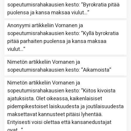
sopeutumisrahakausien kesto
: “
Byrokratia pitää
puolensa ja kansa maksaa viulut…
”
Anonyymi
artikkeliin
Vornanen ja
sopeutumisrahakausien kesto
: “
Kyllä byrokratia
pitää parhaiten puolensa ja kansa maksaa
viulut…
”
Nimetön
artikkeliin
Vornanen ja
sopeutumisrahakausien kesto
: “
Aikamoista
”
Nimetön
artikkeliin
Vornanen ja
sopeutumisrahakausien kesto
: “
Kiitos kivoista
ajatuksista. Olet oikeassa, kaikenlaisiset
pidempikestoiset laiskuudesta ja joutilaisuudesta
maksettavat kannusteet pitäisi lyhentää.
Erityisesti voisi olettaa että kansanedustajat
ovat…
”