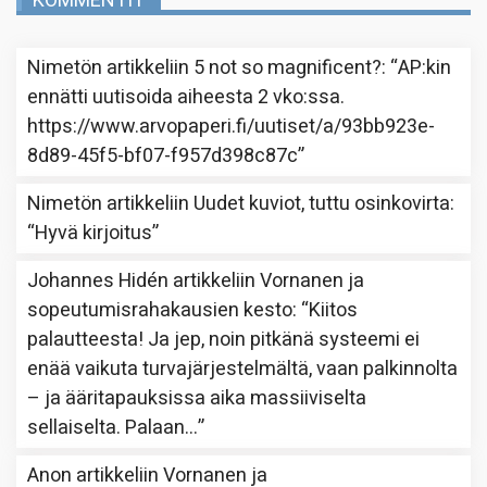
KOMMENTIT
Nimetön
artikkeliin
5 not so magnificent?
: “
AP:kin
ennätti uutisoida aiheesta 2 vko:ssa.
https://www.arvopaperi.fi/uutiset/a/93bb923e-
8d89-45f5-bf07-f957d398c87c
”
Nimetön
artikkeliin
Uudet kuviot, tuttu osinkovirta
:
“
Hyvä kirjoitus
”
Johannes Hidén
artikkeliin
Vornanen ja
sopeutumisrahakausien kesto
: “
Kiitos
palautteesta! Ja jep, noin pitkänä systeemi ei
enää vaikuta turvajärjestelmältä, vaan palkinnolta
– ja ääritapauksissa aika massiiviselta
sellaiselta. Palaan…
”
Anon
artikkeliin
Vornanen ja