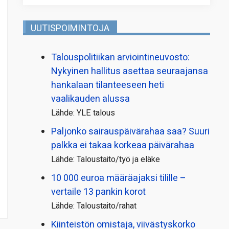
UUTISPOIMINTOJA
Talous­politiikan arviointi­neuvosto:
Nykyinen hallitus asettaa seuraajansa
hankalaan tilanteeseen heti
vaalikauden alussa
Lähde: YLE talous
Paljonko sairauspäivä­rahaa saa? Suuri
palkka ei takaa korkeaa päivärahaa
Lähde: Taloustaito/työ ja eläke
10 000 euroa määräajaksi tilille –
vertaile 13 pankin korot
Lähde: Taloustaito/rahat
Kiinteistön omistaja, viivästyskorko