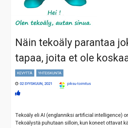
Näin tekoäly parantaa jo
tapaa, joita et ole koskaa
KEVYTTÄ
YHTEISKUNTA
02 SYYSKUUN, 2021
piksu-toimitus
Tekoäly eli AI (englanniksi artificial intelligence
Tekoälystä puhutaan silloin, kun koneet ottavat käy