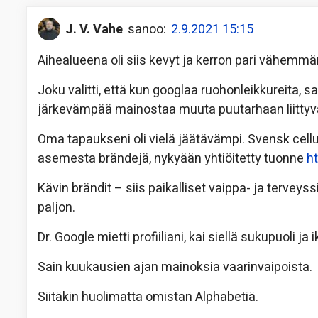
J. V. Vahe
sanoo:
2.9.2021 15:15
Aihealueena oli siis kevyt ja kerron pari vähemmän
Joku valitti, että kun googlaa ruohonleikkureita, sa
järkevämpää mainostaa muuta puutarhaan liittyv
Oma tapaukseni oli vielä jäätävämpi. Svensk cellulo
asemesta brändejä, nykyään yhtiöitetty tuonne
h
Kävin brändit – siis paikalliset vaippa- ja terveyssi
paljon.
Dr. Google mietti profiiliani, kai siellä sukupuoli ja 
Sain kuukausien ajan mainoksia vaarinvaipoista.
Siitäkin huolimatta omistan Alphabetiä.