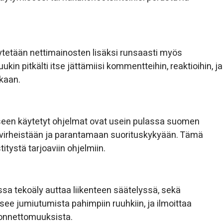
tetään nettimainosten lisäksi runsaasti myös
kin pitkälti itse jättämiisi kommentteihin, reaktioihin, ja
ikaan.
seen käytetyt ohjelmat ovat usein pulassa suomen
an virheistään ja parantamaan suorituskykyään. Tämä
tystä tarjoaviin ohjelmiin.
sa tekoäly auttaa liikenteen säätelyssä, sekä
see jumiutumista pahimpiin ruuhkiin, ja ilmoittaa
i onnettomuuksista.