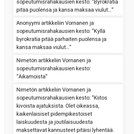
sopeutumisrahakausien kesto
: “
Byrokratia
pitää puolensa ja kansa maksaa viulut…
”
Anonyymi
artikkeliin
Vornanen ja
sopeutumisrahakausien kesto
: “
Kyllä
byrokratia pitää parhaiten puolensa ja
kansa maksaa viulut…
”
Nimetön
artikkeliin
Vornanen ja
sopeutumisrahakausien kesto
:
“
Aikamoista
”
Nimetön
artikkeliin
Vornanen ja
sopeutumisrahakausien kesto
: “
Kiitos
kivoista ajatuksista. Olet oikeassa,
kaikenlaisiset pidempikestoiset
laiskuudesta ja joutilaisuudesta
maksettavat kannusteet pitäisi lyhentää.