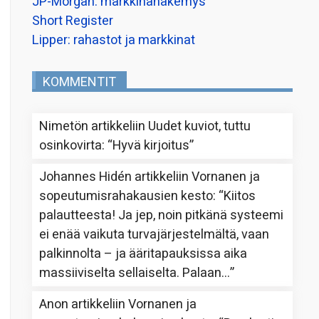
JP-Morgan: markkinanäkemys
Short Register
Lipper: rahastot ja markkinat
KOMMENTIT
Nimetön
artikkeliin
Uudet kuviot, tuttu
osinkovirta
: “
Hyvä kirjoitus
”
Johannes Hidén
artikkeliin
Vornanen ja
sopeutumisrahakausien kesto
: “
Kiitos
palautteesta! Ja jep, noin pitkänä systeemi
ei enää vaikuta turvajärjestelmältä, vaan
palkinnolta – ja ääritapauksissa aika
massiiviselta sellaiselta. Palaan…
”
Anon
artikkeliin
Vornanen ja