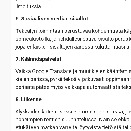
ilmoituksia.
6. Sosiaalisen median sisällöt
Tekoälyn toimintaan perustuvaa kohdennusta käy
somealustoilla, ja kohdallesi osuva sisältö perustuu
jopa erilaisten sisältöjen ääressä kuluttamaasi a
7. Käännöspalvelut
Vaikka Google Translate ja muut kielen kääntämi
kielen parissa, pyrkii tekoäly jatkuvasti oppima
periaate pätee myös vaikkapa automaattista teksti
8. Liikenne
Älykkäiden kotien lisäksi elämme maailmassa, jos
nopeimpien reittien suunnittelussa. Näin se ehkäi
etukäteen matkan varrelta löytyvistä tietöistä ta