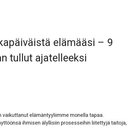
kapäiväistä elämääsi – 9
n tullut ajatelleeksi
) on vaikuttanut elämäntyyliimme monella tapaa.
ttöönsä ihmisen älyllisiin prosesseihin liitettyjä taitoja,