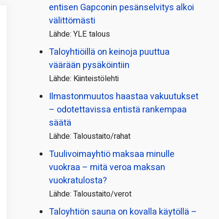
entisen Gapconin pesänselvitys alkoi
välittömästi
Lähde: YLE talous
Taloyhtiöillä on keinoja puuttua
väärään pysäköintiin
Lähde: Kiinteistölehti
Ilmastonmuutos haastaa vakuutukset
– odotettavissa entistä rankempaa
säätä
Lähde: Taloustaito/rahat
Tuulivoimayhtiö maksaa minulle
vuokraa – mitä veroa maksan
vuokratulosta?
Lähde: Taloustaito/verot
Taloyhtiön sauna on kovalla käytöllä –