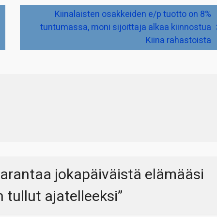
Kiinalaisten osakkeiden e/p tuotto on 8%
tuntumassa, moni sijoittaja alkaa kiinnostua
Kiina rahastoista
parantaa jokapäiväistä elämääsi
 tullut ajatelleeksi
”