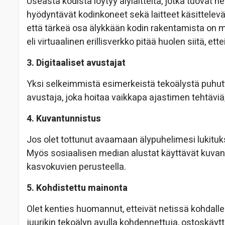
Useasta kodista löytyy älylaitteita, jotka tuovat 
hyödyntävät kodinkoneet sekä laitteet käsittelevä
että tärkeä osa älykkään kodin rakentamista on 
eli virtuaalinen erillisverkko pitää huolen siitä, ett
3. Digitaaliset avustajat
Yksi selkeimmistä esimerkeistä tekoälystä puhutta
avustaja, joka hoitaa vaikkapa ajastimen tehtäviä,
4. Kuvantunnistus
Jos olet tottunut avaamaan älypuhelimesi lukituk
Myös sosiaalisen median alustat käyttävät kuvantu
kasvokuvien perusteella.
5. Kohdistettu mainonta
Olet kenties huomannut, etteivät netissä kohdall
juurikin tekoälyn avulla kohdennettuja, ostoskäyt