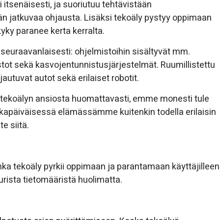
 itsenäisesti, ja suoriutuu tehtävistään
n jatkuvaa ohjausta. Lisäksi tekoäly pystyy oppimaan
kyky paranee kerta kerralta.
seuraavanlaisesti: ohjelmistoihin sisältyvät mm.
stot sekä kasvojentunnistusjärjestelmät. Ruumillistettu
autuvat autot sekä erilaiset robotit.
at tekoälyn ansiosta huomattavasti, emme monesti tule
jokapäiväisessä elämässämme kuitenkin todella erilaisin
e siitä.
nka tekoäly pyrkii oppimaan ja parantamaan käyttäjilleen
rista tietomääristä huolimatta.