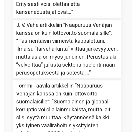
Erityisesti voisi olettaa että
kansanedustajat ovat…
”
J. V. Vahe
artikkeliin
”Naapuruus Venäjän
kanssa on kuin lottovoitto suomalaisille”
:
“
Täsmentäisin viimeistä kappalettani.
Ilmaisu ”tarveharkinta” viittaa järkevyyteen,
mutta asia on myös juridinen. Perustuslaki
”velvoittaa” julkista sektoria huolehtimaan
perusopetuksesta ja sotesta,…
”
Tommi Taavila
artikkeliin
”Naapuruus
Venäjän kanssa on kuin lottovoitto
suomalaisille”
: “
Suomalainen ja globaali
korruptio voi olla lainmukaista, mutta lait
olisi syytä muuttaa. Käytännössä kaikki
yksityinen vaalirahoitus yksityisten