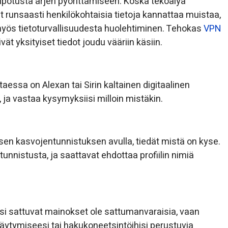
helpotusta arjen pyörittämiseen. Koska tekoälyä
t runsaasti henkilökohtaisia tietoja kannattaa muistaa,
myös tietoturvallisuudesta huolehtiminen. Tehokas
VPN
eivät yksityiset tiedot joudu vääriin käsiin.
essa on Alexan tai Sirin kaltainen digitaalinen
 ja vastaa kysymyksiisi milloin mistäkin.
sen kasvojentunnistuksen avulla, tiedät mistä on kyse.
nnistusta, ja saattavat ehdottaa profiilin nimiä
esi sattuvat mainokset ole sattumanvaraisia, vaan
täytymiseesi tai hakukoneetsintöihisi perustuvia