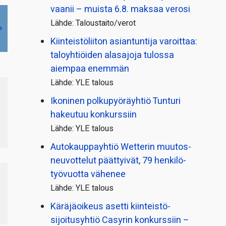
vaanii – muista 6.8. maksaa verosi
Lähde: Taloustaito/verot
Kiinteistö­liiton asiantuntija varoittaa:
taloyhtiöiden alasajoja tulossa
aiempaa enemmän
Lähde: YLE talous
Ikoninen polkupyörä­yhtiö Tunturi
hakeutuu konkurssiin
Lähde: YLE talous
Autokauppayhtiö Wetterin muutos­
neuvottelut päättyivät, 79 henkilö­
työvuotta vähenee
Lähde: YLE talous
Käräjäoikeus asetti kiinteistö­
sijoitusyhtiö Casyrin konkurssiin –