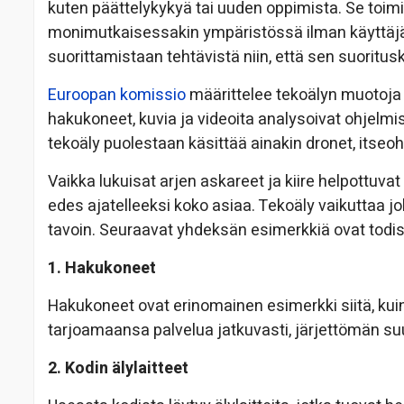
kuten päättelykykyä tai uuden oppimista. Se toimii
monimutkaisessakin ympäristössä ilman käyttäjä
suorittamistaan tehtävistä niin, että sen suoritus
Euroopan komissio
määrittelee tekoälyn muotoja 
hakukoneet, kuvia ja videoita analysoivat ohjelmi
tekoäly puolestaan käsittää ainakin dronet, itseohj
Vaikka lukuisat arjen askareet ja kiire helpottuv
edes ajatelleeksi koko asiaa. Tekoäly vaikuttaa 
tavoin. Seuraavat yhdeksän esimerkkiä ovat todist
1. Hakukoneet
Hakukoneet ovat erinomainen esimerkki siitä, kui
tarjoamaansa palvelua jatkuvasti, järjettömän suu
2. Kodin älylaitteet