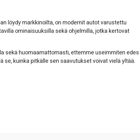
kaan löydy markkinoilta, on modernit autot varustettu
tavilla ominaisuuksilla sekä ohjelmilla, jotka kertovat
avoilla sekä huomaamattomasti, ettemme useimmiten edes
 se, kuinka pitkälle sen saavutukset voivat vielä yltää.