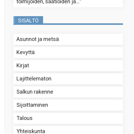
toimijoiden, säätiöiden ja…
”
SISÄLTÖ
Asunnot ja metsä
Kevyttä
Kirjat
Lajittelematon
Salkun rakenne
Sijoittaminen
Talous
Yhteiskunta