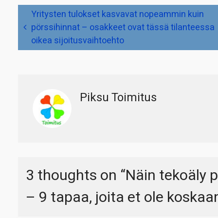
Artikkelien
Yritysten tulokset kasvavat nopeammin kuin
selaus
pörssihinnat – osakkeet ovat tässä tilanteessa
oikea sijoitusvaihtoehto
Piksu Toimitus
3 thoughts on “
Näin tekoäly 
– 9 tapaa, joita et ole koskaan