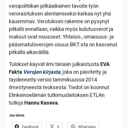
veropolitiikan pitkäaikainen tavoite työn
verorasituksen alentamiseksi karkaa nyt yhä
kauemmas. Verotuksen rakenne on pysynyt
pitkälti ennallaan, vaikka myös kulutusverot ja
maksut ovat nousseet. Yhteisö-, omaisuus- ja
pääomatuloverojen osuus BKT:sta on kasvanut
pitkällä aikavälillä.
Tulokset käyvät ilmi tänään julkaistusta
EVA
Fakta
Verojen kirjasta
, joka on päivitetty ja
täydennetty versio tammikuussa 2014
ilmestyneestä teoksesta. Tiedot on koonnut
Elinkeinoelämän tutkimuslaitoksen ETLAn
tutkija
Hannu Kaseva
.
Jaa tämä:
Facebook
X
WhatsApp