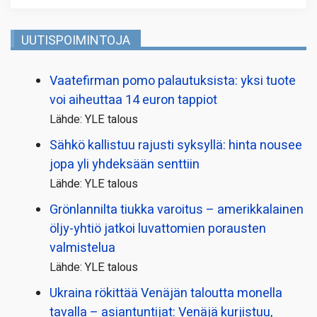
UUTISPOIMINTOJA
Vaatefirman pomo palautuksista: yksi tuote
voi aiheuttaa 14 euron tappiot
Lähde: YLE talous
Sähkö kallistuu rajusti syksyllä: hinta nousee
jopa yli yhdeksään senttiin
Lähde: YLE talous
Grönlannilta tiukka varoitus – amerikkalainen
öljy-yhtiö jatkoi luvattomien porausten
valmistelua
Lähde: YLE talous
Ukraina rökittää Venäjän taloutta monella
tavalla – asiantuntijat: Venäjä kurjistuu,