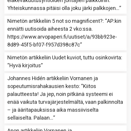
eläkevakuutusyhtiöiden johtajien palkkoihin.
Yhteiskunnassa pitäisi olla joku järki palkkojen…
”
Nimetön
artikkeliin
5 not so magnificent?
: “
AP:kin
ennätti uutisoida aiheesta 2 vko:ssa.
https://www.arvopaperi.fi/uutiset/a/93bb923e-
8d89-45f5-bf07-f957d398c87c
”
Nimetön
artikkeliin
Uudet kuviot, tuttu osinkovirta
:
“
Hyvä kirjoitus
”
Johannes Hidén
artikkeliin
Vornanen ja
sopeutumisrahakausien kesto
: “
Kiitos
palautteesta! Ja jep, noin pitkänä systeemi ei
enää vaikuta turvajärjestelmältä, vaan palkinnolta
– ja ääritapauksissa aika massiiviselta
sellaiselta. Palaan…
”
Anon
artikkeliin
Vornanen ja