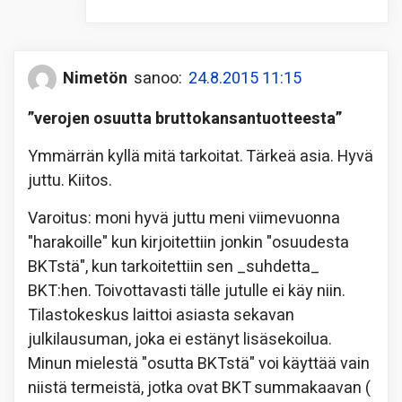
Nimetön
sanoo:
24.8.2015 11:15
”verojen osuutta bruttokansantuotteesta”
Ymmärrän kyllä mitä tarkoitat. Tärkeä asia. Hyvä
juttu. Kiitos.
Varoitus: moni hyvä juttu meni viimevuonna
"harakoille" kun kirjoitettiin jonkin "osuudesta
BKTstä", kun tarkoitettiin sen _suhdetta_
BKT:hen. Toivottavasti tälle jutulle ei käy niin.
Tilastokeskus laittoi asiasta sekavan
julkilausuman, joka ei estänyt lisäsekoilua.
Minun mielestä "osutta BKTstä" voi käyttää vain
niistä termeistä, jotka ovat BKT summakaavan (