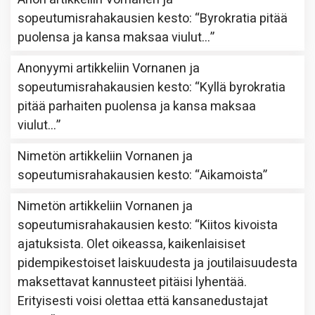
sopeutumisrahakausien kesto
: “
Byrokratia pitää
puolensa ja kansa maksaa viulut…
”
Anonyymi
artikkeliin
Vornanen ja
sopeutumisrahakausien kesto
: “
Kyllä byrokratia
pitää parhaiten puolensa ja kansa maksaa
viulut…
”
Nimetön
artikkeliin
Vornanen ja
sopeutumisrahakausien kesto
: “
Aikamoista
”
Nimetön
artikkeliin
Vornanen ja
sopeutumisrahakausien kesto
: “
Kiitos kivoista
ajatuksista. Olet oikeassa, kaikenlaisiset
pidempikestoiset laiskuudesta ja joutilaisuudesta
maksettavat kannusteet pitäisi lyhentää.
Erityisesti voisi olettaa että kansanedustajat