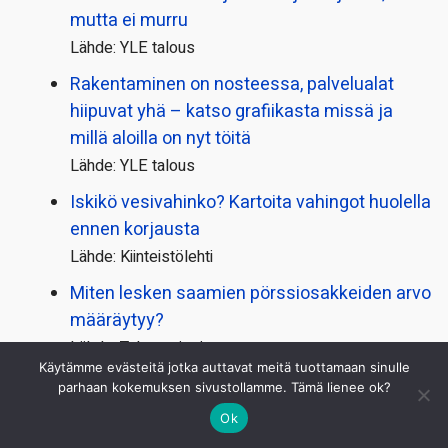
mutta ei murru
Lähde: YLE talous
Rakentaminen on nosteessa, palvelualat
hiipuvat yhä – katso grafiikasta missä ja
millä aloilla on nyt töitä
Lähde: YLE talous
Iskikö vesivahinko? Kartoita vahingot huolella
ennen korjausta
Lähde: Kiinteistölehti
Miten lesken saamien pörssi­osakkeiden arvo
määräytyy?
Lähde: Taloustaito/verot
Käytämme evästeitä jotka auttavat meitä tuottamaan sinulle
Tekoäly loi juuri viruksia, joita ei löydy
parhaan kokemuksen sivustollamme. Tämä lienee ok?
luonnosta
Ok
Lähde: YLE tiede