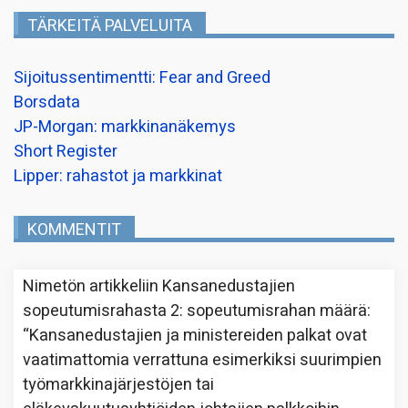
TÄRKEITÄ PALVELUITA
Sijoitussentimentti: Fear and Greed
Borsdata
JP-Morgan: markkinanäkemys
Short Register
Lipper: rahastot ja markkinat
KOMMENTIT
Nimetön
artikkeliin
Kansanedustajien
sopeutumisrahasta 2: sopeutumisrahan määrä
:
“
Kansanedustajien ja ministereiden palkat ovat
vaatimattomia verrattuna esimerkiksi suurimpien
työmarkkinajärjestöjen tai