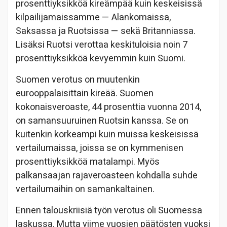
prosenttiyksikköä kireämpää kuin keskeisissä
kilpailijamaissamme — Alankomaissa,
Saksassa ja Ruotsissa — sekä Britanniassa.
Lisäksi Ruotsi verottaa keskituloisia noin 7
prosenttiyksikköä kevyemmin kuin Suomi.
Suomen verotus on muutenkin
eurooppalaisittain kireää. Suomen
kokonaisveroaste, 44 prosenttia vuonna 2014,
on samansuuruinen Ruotsin kanssa. Se on
kuitenkin korkeampi kuin muissa keskeisissä
vertailumaissa, joissa se on kymmenisen
prosenttiyksikköä matalampi. Myös
palkansaajan rajaveroasteen kohdalla suhde
vertailumaihin on samankaltainen.
Ennen talouskriisiä työn verotus oli Suomessa
laskussa. Mutta viime vuosien päätösten vuoksi