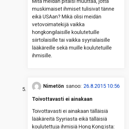
Mitä meidän pitäisi muuttaa, jotta
muskimaiset ihmiset tulisivat tänne
eikä USAan? Mikä olisi meidän
vetovoimatekijä vaikka
hongkongilaisille koulutetuille
siirtolaisille tai vaikka syyrialaisille
lääkäreille sekä muille koulutetuille
ihmisille.
Nimetön
sanoo:
26.8.2015 10:56
Toivottavasti ei ainakaan
Toivottavasti ei ainakaan tälläisiä
lääkäreitä Syyriasta eikä tälläisiä
koulutettuja ihmisiä Hong Kong:ista: