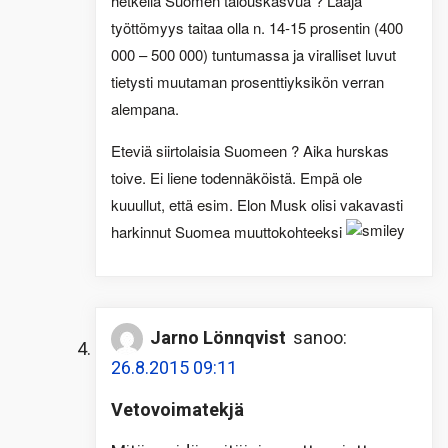
hetkellä Suomen talouskasvua ? Laaja
työttömyys taitaa olla n. 14-15 prosentin (400
000 – 500 000) tuntumassa ja viralliset luvut
tietysti muutaman prosenttiyksikön verran
alempana.
Eteviä siirtolaisia Suomeen ? Aika hurskas
toive. Ei liene todennäköistä. Empä ole
kuuullut, että esim. Elon Musk olisi vakavasti
harkinnut Suomea muuttokohteeksi
Jarno Lönnqvist
sanoo:
26.8.2015 09:11
Vetovoimatekjä