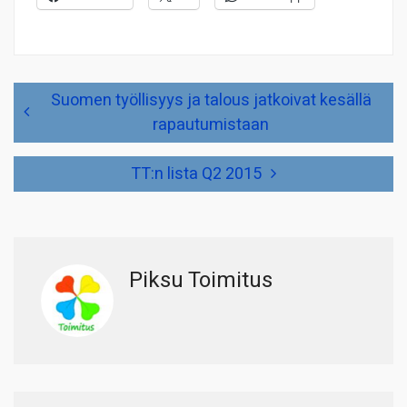
Artikkelien
Suomen työllisyys ja talous jatkoivat kesällä
selaus
rapautumistaan
TT:n lista Q2 2015
Piksu Toimitus