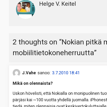
Helge V. Keitel
2 thoughts on “
Nokian pitkä m
mobiilitietokoneherruutta
”
J.Vahe
sanoo:
3.7.2010 18:41
Mikä on olennaista?
Uskon hövelisti, että Nokialla on monipuolinen t
pärjäsi kai ~100 vuotta yhdellä juomalla. iPhonesta
tiedä, miten olennaisia ovat keskivertokuluttajall