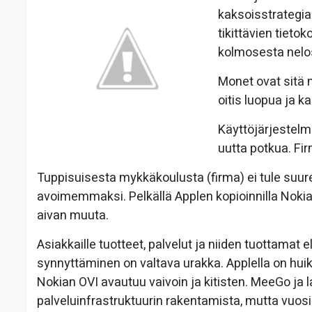
kaksoisstrategia
tikittävien tieto
kolmosesta nelo
Monet ovat sitä m
oitis luopua ja k
Käyttöjärjestelm
uutta potkua. Fi
Tuppisuisesta mykkäkoulusta (firma) ei tule suuren 
avoimemmaksi. Pelkällä Applen kopioinnilla Nokia 
aivan muuta.
Asiakkaille tuotteet, palvelut ja niiden tuottama
synnyttäminen on valtava urakka. Applella on hu
Nokian OVI avautuu vaivoin ja kitisten. MeeGo ja
palveluinfrastruktuurin rakentamista, mutta vuo