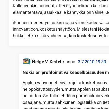
Kallasvuokin sanonut, ettei älypuhelimen kaikkia 
elämäntehtävä, asiakkaalle kännykkä on väline. J
iPhonen menestys tuskin nojaa viime kädessä s
innovaatioon, kosketusnäyttöön. Mielestäni Nokia
hukkui ehkä siinä vaiheessa, kun kosketusnäyttö s
Helge V. Keitel
sanoo:
3.7.2010 19:30
Nokia on profiloinut vaikeaselkoisuuden m
Applen vahvuudet eivät rajoitu kosketusnäyt
helppokäyttöisyyden, mutta Applen tapaukses
paisuttaa. Softalla tehdään parannuksia verk
osaajana, mutta sähköinen logistiikka on tie