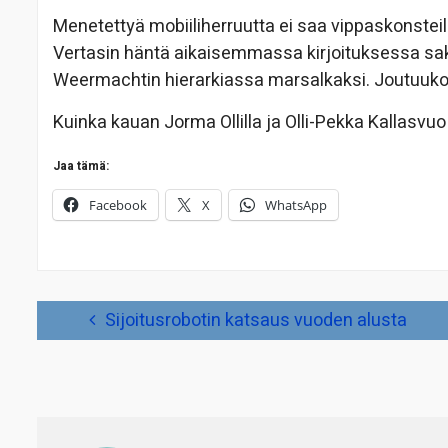
Menetettyä mobiiliherruutta ei saa vippaskonsteill
Vertasin häntä aikaisemmassa kirjoituksessa sak
Weermachtin hierarkiassa marsalkaksi. Joutuuk
Kuinka kauan Jorma Ollilla ja Olli-Pekka Kallasvuo i
Jaa tämä:
Facebook
X
WhatsApp
Artikkelien
Sijoitusrobotin katsaus vuoden alusta
selaus