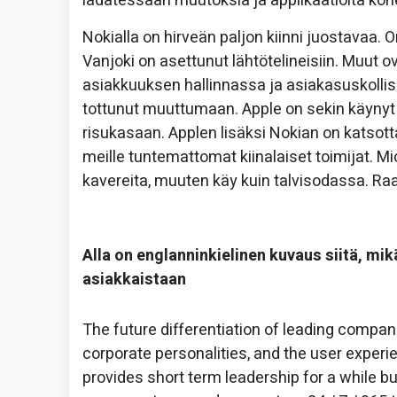
ladatessaan muutoksia ja applikaatioita kone
Nokialla on hirveän paljon kiinni juostavaa. 
Vanjoki on asettunut lähtötelineisiin. Muut 
asiakkuuksen hallinnassa ja asiakasuskolli
tottunut muuttumaan. Apple on sekin käynyt ku
risukasaan. Applen lisäksi Nokian on katsot
meille tuntemattomat kiinalaiset toimijat. M
kavereita, muuten käy kuin talvisodassa. Raatt
Alla on englanninkielinen kuvaus siitä, mi
asiakkaistaan
The future differentiation of leading compani
corporate personalities, and the user experie
provides short term leadership for a while but