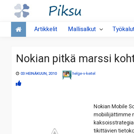
Talous
Artikkelit
Mallisalkut
Työkalu
Nokian pitkä marssi koht
03 HEINÄKUUN, 2010
helge-v-keitel
Nokian Mobile S
mobiilijättimme 
kaksoisstrategia
tikittävien tieto