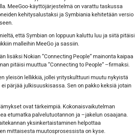
lla. MeeGoo-käyttöjärjestelmä on varattu taskussa
koneiden kehitysalustaksi ja Symbiania kehitetään versio
seen.
ieltä, että Symbian on loppuun kaluttu luu ja siitä pitäisi
aikkiin malleihin MeeGo ja sassiin.
än lisäksi Nokian “Connecting People” mainonta kaipaa
rman pitäisi muuttua “Connecting to People” –firmaksi.
yleisön lellikkiä, jollei yrityskulttuuri muutu nykyistä
ei pärjää julkisuuskisassa. Sen on pakko keksiä jotain
t elämykset ovat tärkeimpiä. Kokonaisvaikutelman
ikea etumatka palvelutuotannon ja –jakelun osaajana.
 laitekannan yksinkertaistaminen helpottaa
sien mittaisesta muutosprosessista on kyse.