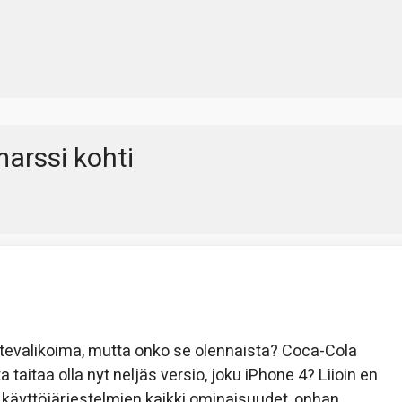
arssi kohti
uotevalikoima, mutta onko se olennaista? Coca-Cola
 taitaa olla nyt neljäs versio, joku iPhone 4? Liioin en
e käyttöjärjestelmien kaikki ominaisuudet, onhan