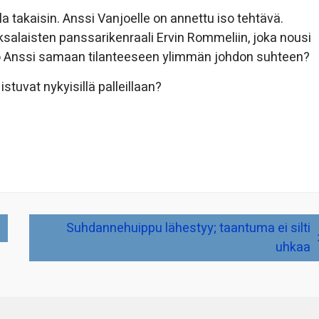
a takaisin. Anssi Vanjoelle on annettu iso tehtävä.
salaisten panssarikenraali Ervin Rommeliin, joka nousi
o Anssi samaan tilanteeseen ylimmän johdon suhteen?
stuvat nykyisillä palleillaan?
Suhdannehuippu lähestyy; taantuma ei silti
uhkaa