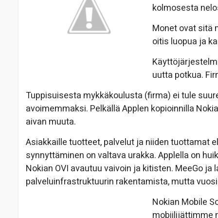
kolmosesta nelo
Monet ovat sitä m
oitis luopua ja k
Käyttöjärjestelm
uutta potkua. Fi
Tuppisuisesta mykkäkoulusta (firma) ei tule suuren 
avoimemmaksi. Pelkällä Applen kopioinnilla Nokia 
aivan muuta.
Asiakkaille tuotteet, palvelut ja niiden tuottama
synnyttäminen on valtava urakka. Applella on hu
Nokian OVI avautuu vaivoin ja kitisten. MeeGo ja
palveluinfrastruktuurin rakentamista, mutta vuo
Nokian Mobile S
mobiilijättimme 