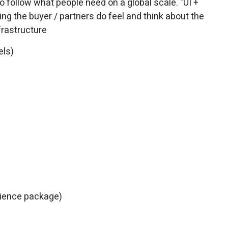
o follow what people need on a global scale. "UI +
ing the buyer / partners do feel and think about the
frastructure
els)
erience package)