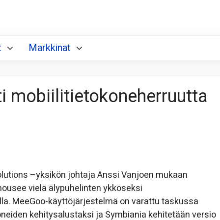
t
Markkinat
i mobiilitietokoneherruutta
olutions –yksikön johtaja Anssi Vanjoen mukaan
nousee vielä älypuhelinten ykköseksi
lla. MeeGoo-käyttöjärjestelmä on varattu taskussa
koneiden kehitysalustaksi ja Symbiania kehitetään versio