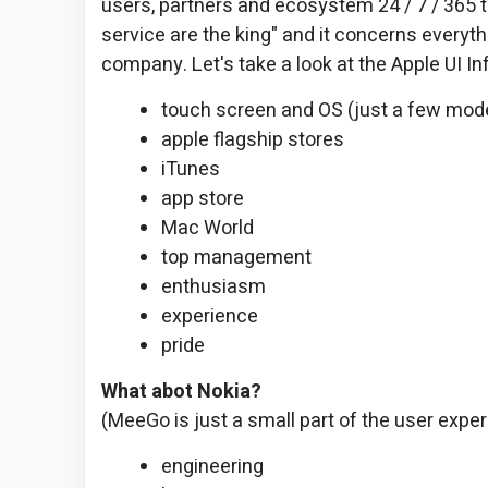
users, partners and ecosystem 24 / 7 / 365 t
service are the king" and it concerns everyth
company. Let's take a look at the Apple UI In
touch screen and OS (just a few mod
apple flagship stores
iTunes
app store
Mac World
top management
enthusiasm
experience
pride
What abot Nokia?
(MeeGo is just a small part of the user exp
engineering