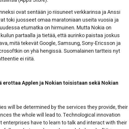
isiinsa (Apps Store).
Onneksi ovat sentään jo riisuneet verkkarinsa ja Anssi
ovat toki juosseet omaa maratoniaan useita vuosia ja
suudessa etumatka on hirmuinen. Mutta Nokia on
ilun partaalla ja tietää, että aurinko paistaa joskus
tava, mitä tekevät Google, Samsung, Sony-Ericsson ja
icrosoftkin on yhä hengissä. Suomalainen tartteis nyt
eentie ei riitä.
kä erottaa Applen ja Nokian toisistaan sekä Nokian
es will be determined by the services they provide, their
nces the whole will lead to. Technological innovation
 enterprises have to learn to talk and interact with their