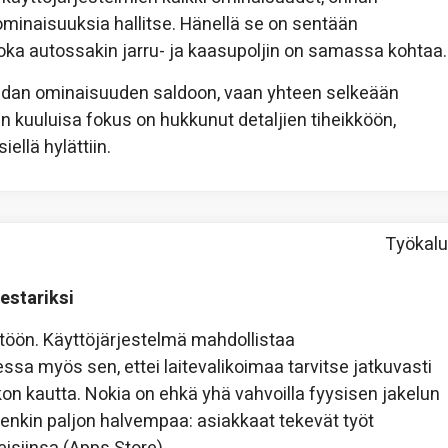
ominaisuuksia hallitse. Hänellä se on sentään
oka autossakin jarru- ja kaasupoljin on samassa kohtaa.
adan ominaisuuden saldoon, vaan yhteen selkeään
n kuuluisa fokus on hukkunut detaljien tiheikköön,
iellä hylättiin.
Työkalu
estariksi
töön. Käyttöjärjestelmä mahdollistaa
sa myös sen, ettei laitevalikoimaa tarvitse jatkuvasti
on kautta. Nokia on ehkä yhä vahvoilla fyysisen jakelun
tenkin paljon halvempaa: asiakkaat tekevät työt