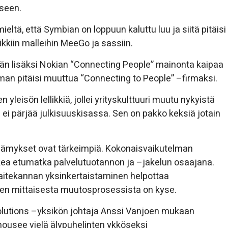
seen.
ieltä, että Symbian on loppuun kaluttu luu ja siitä pitäisi
aikkiin malleihin MeeGo ja sassiin.
än lisäksi Nokian “Connecting People” mainonta kaipaa
rman pitäisi muuttua “Connecting to People” –firmaksi.
yleisön lellikkiä, jollei yrityskulttuuri muutu nykyistä
ei pärjää julkisuuskisassa. Sen on pakko keksiä jotain
t elämykset ovat tärkeimpiä. Kokonaisvaikutelman
ikea etumatka palvelutuotannon ja –jakelun osaajana.
 laitekannan yksinkertaistaminen helpottaa
sien mittaisesta muutosprosessista on kyse.
olutions –yksikön johtaja Anssi Vanjoen mukaan
nousee vielä älypuhelinten ykköseksi