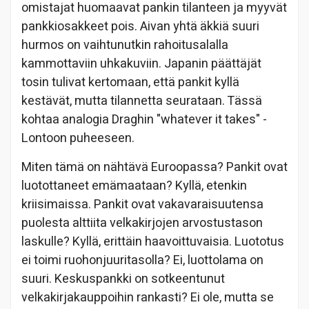
omistajat huomaavat pankin tilanteen ja myyvät
pankkiosakkeet pois. Aivan yhtä äkkiä suuri
hurmos on vaihtunutkin rahoitusalalla
kammottaviin uhkakuviin. Japanin päättäjät
tosin tulivat kertomaan, että pankit kyllä
kestävät, mutta tilannetta seurataan. Tässä
kohtaa analogia Draghin "whatever it takes" -
Lontoon puheeseen.
Miten tämä on nähtävä Euroopassa? Pankit ovat
luotottaneet emämaataan? Kyllä, etenkin
kriisimaissa. Pankit ovat vakavaraisuutensa
puolesta alttiita velkakirjojen arvostustason
laskulle? Kyllä, erittäin haavoittuvaisia. Luototus
ei toimi ruohonjuuritasolla? Ei, luottolama on
suuri. Keskuspankki on sotkeentunut
velkakirjakauppoihin rankasti? Ei ole, mutta se