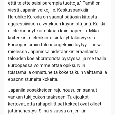
että te ette saisi parempia tuottoja." Tämä on
viesti Japanin velkojille. Keskuspankkiiri
Haruhiko Kuroda on saanut pääosin kiitosta
aggressiivisen elvytyksen käynnistäjänä. Kaikki
ei ole mennyt kuitenkaan kuin paperilla. Mikä
kuitenkin mielenkiintoisinta: yhtäläisyyksiä
Euroopan omiin talousongelmiin löytyy. Tässä
mielessä Japanissa pidetäänkin eräänlaista
talouden koelaboratoriota pystyssä, ja me täällä
Euroopassa voimme ottaa opiksi. Niin
toistamalla onnistuneita kokeita kuin välttämällä
epäonnistuneita kokeita.
Japanilaisosakkeiden raju nousu on saanut
vankan tukijoukon taakseen. Tukijoukot
kertovat, että rahapoliittiset kokeet ovat olleet
jättimenestys. Siinä sivussa on jenikin