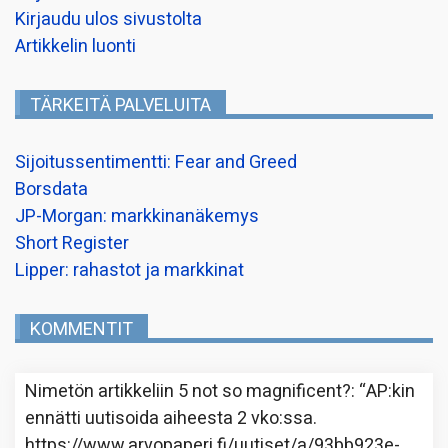
Kirjaudu ulos sivustolta
Artikkelin luonti
TÄRKEITÄ PALVELUITA
Sijoitussentimentti: Fear and Greed
Borsdata
JP-Morgan: markkinanäkemys
Short Register
Lipper: rahastot ja markkinat
KOMMENTIT
Nimetön
artikkeliin
5 not so magnificent?
: “
AP:kin
ennätti uutisoida aiheesta 2 vko:ssa.
https://www.arvopaperi.fi/uutiset/a/93bb923e-