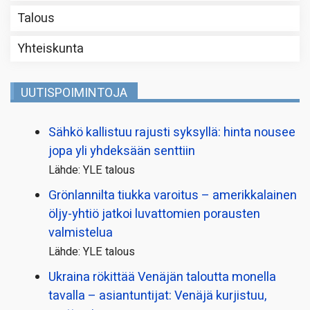
Talous
Yhteiskunta
UUTISPOIMINTOJA
Sähkö kallistuu rajusti syksyllä: hinta nousee
jopa yli yhdeksään senttiin
Lähde: YLE talous
Grönlannilta tiukka varoitus – amerikkalainen
öljy-yhtiö jatkoi luvattomien porausten
valmistelua
Lähde: YLE talous
Ukraina rökittää Venäjän taloutta monella
tavalla – asiantuntijat: Venäjä kurjistuu,