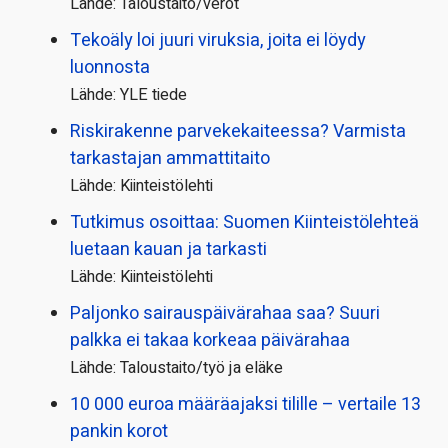
Lähde: Taloustaito/verot
Tekoäly loi juuri viruksia, joita ei löydy
luonnosta
Lähde: YLE tiede
Riskirakenne parvekekaiteessa? Varmista
tarkastajan ammattitaito
Lähde: Kiinteistölehti
Tutkimus osoittaa: Suomen Kiinteistölehteä
luetaan kauan ja tarkasti
Lähde: Kiinteistölehti
Paljonko sairauspäivä­rahaa saa? Suuri
palkka ei takaa korkeaa päivärahaa
Lähde: Taloustaito/työ ja eläke
10 000 euroa määräajaksi tilille – vertaile 13
pankin korot