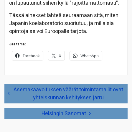
on lupautunut siihen kyllä "rajoittamattomasti".
Tässä ainekset lähteä seuraamaan sitä, miten
Japanin koelaboratorio suoriutuu, ja millaisia
opintoja se voi Euroopalle tarjota.
Jaa tämä:
Facebook
X
WhatsApp
Artikkelien
Asemakaavoituksen väärät toimintamallit ovat
selaus
yhteiskunnan kehityksen jarru
Helsingin Sanomat