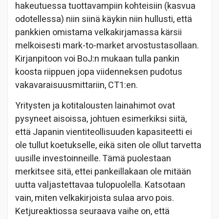
hakeutuessa tuottavampiin kohteisiin (kasvua
odotellessa) niin siinä käykin niin hullusti, että
pankkien omistama velkakirjamassa kärsii
melkoisesti mark-to-market arvostustasollaan.
Kirjanpitoon voi BoJ:n mukaan tulla pankin
koosta riippuen jopa viidenneksen pudotus
vakavaraisuusmittariin, CT1:en.
Yritysten ja kotitalousten lainahimot ovat
pysyneet aisoissa, johtuen esimerkiksi siitä,
että Japanin vientiteollisuuden kapasiteetti ei
ole tullut koetukselle, eikä siten ole ollut tarvetta
uusille investoinneille. Tämä puolestaan
merkitsee sitä, ettei pankeillakaan ole mitään
uutta valjastettavaa tulopuolella. Katsotaan
vain, miten velkakirjoista sulaa arvo pois.
Ketjureaktiossa seuraava vaihe on, että