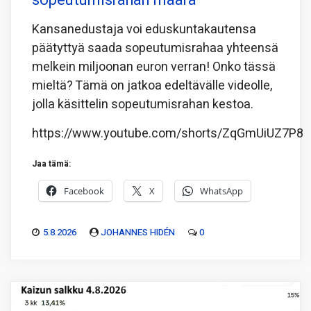
sopeutumisrahan määrä
Kansanedustaja voi eduskuntakautensa
päätyttyä saada sopeutumisrahaa yhteensä
melkein miljoonan euron verran! Onko tässä
mieltä? Tämä on jatkoa edeltävälle videolle,
jolla käsittelin sopeutumisrahan kestoa.
https://www.youtube.com/shorts/ZqGmUiUZ7P8
Jaa tämä:
Facebook
X
WhatsApp
5.8.2026
JOHANNES HIDÉN
0