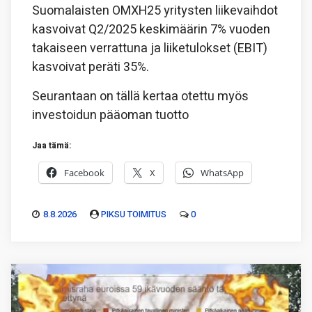
Suomalaisten OMXH25 yritysten liikevaihdot
kasvoivat Q2/2025 keskimäärin 7% vuoden
takaiseen verrattuna ja liiketulokset (EBIT)
kasvoivat peräti 35%.
Seurantaan on tällä kertaa otettu myös
investoidun pääoman tuotto
Jaa tämä:
Facebook
X
WhatsApp
8.8.2026
PIKSU TOIMITUS
0