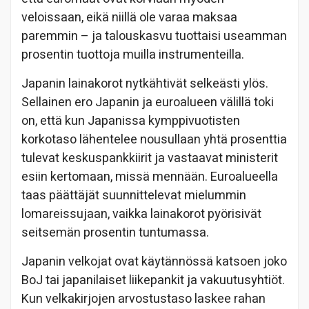
veloissaan, eikä niillä ole varaa maksaa
paremmin – ja talouskasvu tuottaisi useamman
prosentin tuottoja muilla instrumenteilla.
Japanin lainakorot nytkähtivät selkeästi ylös.
Sellainen ero Japanin ja euroalueen välillä toki
on, että kun Japanissa kymppivuotisten
korkotaso lähentelee nousullaan yhtä prosenttia
tulevat keskuspankkiirit ja vastaavat ministerit
esiin kertomaan, missä mennään. Euroalueella
taas päättäjät suunnittelevat mielummin
lomareissujaan, vaikka lainakorot pyörisivät
seitsemän prosentin tuntumassa.
Japanin velkojat ovat käytännössä katsoen joko
BoJ tai japanilaiset liikepankit ja vakuutusyhtiöt.
Kun velkakirjojen arvostustaso laskee rahan