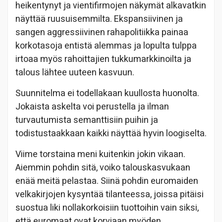
heikentynyt ja vientifirmojen näkymät alkavatkin
näyttää ruusuisemmilta. Ekspansiivinen ja
sangen aggressiivinen rahapolitiikka painaa
korkotasoja entistä alemmas ja lopulta tulppa
irtoaa myös rahoittajien tukkumarkkinoilta ja
talous lähtee uuteen kasvuun.
Suunnitelma ei todellakaan kuullosta huonolta.
Jokaista askelta voi perustella ja ilman
turvautumista semanttisiin puihin ja
todistustaakkaan kaikki näyttää hyvin loogiselta.
Viime torstaina meni kuitenkin jokin vikaan.
Aiemmin pohdin sitä, voiko talouskasvukaan
enää meitä pelastaa. Siinä pohdin euromaiden
velkakirjojen kysyntää tilanteessa, joissa pitäisi
suostua liki nollakorkoisiin tuottoihin vain siksi,
että euromaat ovat korviaan myöden