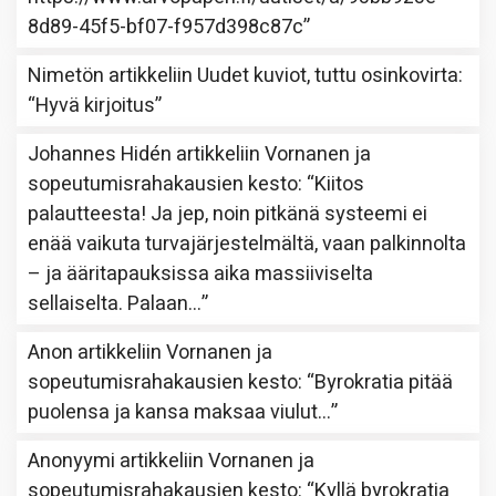
8d89-45f5-bf07-f957d398c87c
”
Nimetön
artikkeliin
Uudet kuviot, tuttu osinkovirta
:
“
Hyvä kirjoitus
”
Johannes Hidén
artikkeliin
Vornanen ja
sopeutumisrahakausien kesto
: “
Kiitos
palautteesta! Ja jep, noin pitkänä systeemi ei
enää vaikuta turvajärjestelmältä, vaan palkinnolta
– ja ääritapauksissa aika massiiviselta
sellaiselta. Palaan…
”
Anon
artikkeliin
Vornanen ja
sopeutumisrahakausien kesto
: “
Byrokratia pitää
puolensa ja kansa maksaa viulut…
”
Anonyymi
artikkeliin
Vornanen ja
sopeutumisrahakausien kesto
: “
Kyllä byrokratia