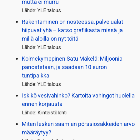
mutta ei murru
Lähde: YLE talous
Rakentaminen on nosteessa, palvelualat
hiipuvat yhä – katso grafiikasta missä ja
millä aloilla on nyt töitä
Lähde: YLE talous
Kolmekymppinen Satu Mäkelä: Miljoonia
panostetaan, ja saadaan 10 euron
tuntipalkka
Lähde: YLE talous
Iskikö vesivahinko? Kartoita vahingot huolella
ennen korjausta
Lähde: Kiinteistölehti
Miten lesken saamien pörssi­osakkeiden arvo
määräytyy?