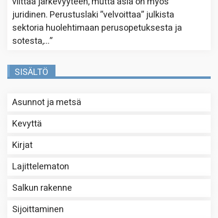
viittaa järkevyyteen, mutta asia on myös
juridinen. Perustuslaki ”velvoittaa” julkista
sektoria huolehtimaan perusopetuksesta ja
sotesta,…
”
SISÄLTÖ
Asunnot ja metsä
Kevyttä
Kirjat
Lajittelematon
Salkun rakenne
Sijoittaminen