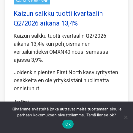
SALKUN RAKENNE
Kaizun salkku tuotti kvartaalin
Q2/2026 aikana 13,4%
Kaizun salkku tuotti kvartaalin Q2/2026
aikana 13,4% kun pohjoismainen
vertailuindeksi OMXN40 nousi samassa
ajassa 3,9%.
Joidenkin pienten First North kasvuyritysten
osakkeita en ole yrityksistäni huolimatta
onnistunut
Jaa tämä:
Käytämme evästeitä jotka auttavat meitä tuottamaan sinulle
Facebook
X
WhatsApp
parhaan kokemuksen sivustollamme. Tämä lienee ok?
Ok
4.8.2026
KAI NYMAN
0