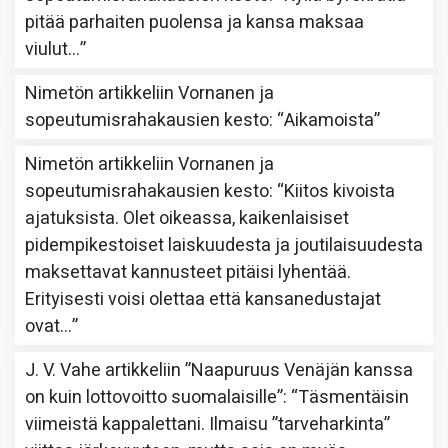
pitää parhaiten puolensa ja kansa maksaa
viulut…
”
Nimetön
artikkeliin
Vornanen ja
sopeutumisrahakausien kesto
: “
Aikamoista
”
Nimetön
artikkeliin
Vornanen ja
sopeutumisrahakausien kesto
: “
Kiitos kivoista
ajatuksista. Olet oikeassa, kaikenlaisiset
pidempikestoiset laiskuudesta ja joutilaisuudesta
maksettavat kannusteet pitäisi lyhentää.
Erityisesti voisi olettaa että kansanedustajat
ovat…
”
J. V. Vahe
artikkeliin
”Naapuruus Venäjän kanssa
on kuin lottovoitto suomalaisille”
: “
Täsmentäisin
viimeistä kappalettani. Ilmaisu ”tarveharkinta”