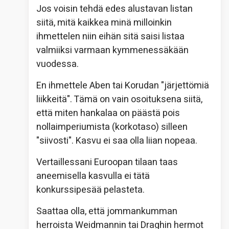
Jos voisin tehdä edes alustavan listan
siitä, mitä kaikkea minä milloinkin
ihmettelen niin eihän sitä saisi listaa
valmiiksi varmaan kymmenessäkään
vuodessa.
En ihmettele Aben tai Korudan "järjettömiä
liikkeitä". Tämä on vain osoituksena siitä,
että miten hankalaa on päästä pois
nollaimperiumista (korkotaso) silleen
"siivosti". Kasvu ei saa olla liian nopeaa.
Vertaillessani Euroopan tilaan taas
aneemisella kasvulla ei tätä
konkurssipesää pelasteta.
Saattaa olla, että jommankumman
herroista Weidmannin tai Draghin hermot