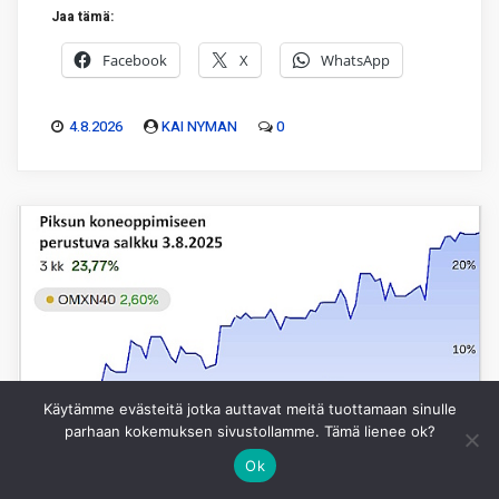
Jaa tämä:
Facebook
X
WhatsApp
4.8.2026
KAI NYMAN
0
Käytämme evästeitä jotka auttavat meitä tuottamaan sinulle
parhaan kokemuksen sivustollamme. Tämä lienee ok?
Ok