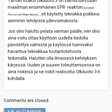
Tämän lisäksi Olkiluoto 3 on valmistuessaan
maailman ensimmäinen EPR reaktori
(European
, eli käytetty tekniikka poikkesi
Pressurized Water Reactor)
aiemmin tehdyistä ydinvoimaloista.
Jos olisi haluttu pelata varman päälle, niin olisi
aina voitu ottaa käyttöön uudella tiedolla
päivitettyä valmista ja käytössä toimivaksi
havaittua tekniikkaa tuotantotehosta
tinkimällä. Haluttiin olla ilmeisesti kehityksen
kärjessä. Uuden ja suuren toteuttamisessa on
aina riskinsä ja ne riskit realisoitui Olkiluoto 3:n
kohdalla.
Comments are closed.
KIRJAUTUMINEN