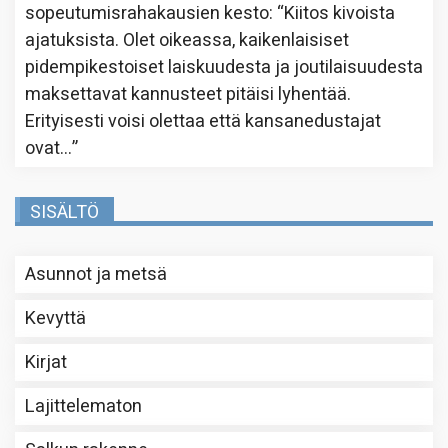
sopeutumisrahakausien kesto
: “
Kiitos kivoista
ajatuksista. Olet oikeassa, kaikenlaisiset
pidempikestoiset laiskuudesta ja joutilaisuudesta
maksettavat kannusteet pitäisi lyhentää.
Erityisesti voisi olettaa että kansanedustajat
ovat…
”
SISÄLTÖ
Asunnot ja metsä
Kevyttä
Kirjat
Lajittelematon