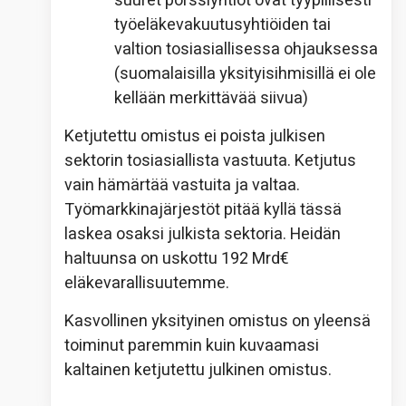
suuret pörssiyhtiöt ovat tyypillisesti
työeläkevakuutusyhtiöiden tai
valtion tosiasiallisessa ohjauksessa
(suomalaisilla yksityisihmisillä ei ole
kellään merkittävää siivua)
Ketjutettu omistus ei poista julkisen
sektorin tosiasiallista vastuuta. Ketjutus
vain hämärtää vastuita ja valtaa.
Työmarkkinajärjestöt pitää kyllä tässä
laskea osaksi julkista sektoria. Heidän
haltuunsa on uskottu 192 Mrd€
eläkevarallisuutemme.
Kasvollinen yksityinen omistus on yleensä
toiminut paremmin kuin kuvaamasi
kaltainen ketjutettu julkinen omistus.