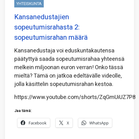
YHTEISKUNTA
Kansanedustajien
sopeutumisrahasta 2:
sopeutumisrahan määrä
Kansanedustaja voi eduskuntakautensa
päätyttyä saada sopeutumisrahaa yhteensä
melkein miljoonan euron verran! Onko tässä
mieltä? Tämä on jatkoa edeltävälle videolle,
jolla käsittelin sopeutumisrahan kestoa.
https://www.youtube.com/shorts/ZqGmUiUZ7P8
Jaa tämä:
Facebook
X
WhatsApp