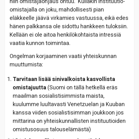
niin omistajaohjaus ontuu. Kullakin instituutio-
omistajalla on joku, mahdollisesti pian
eläkkeelle jäävä virkamies vastuussa, eikä edes
hänen palkkansa ole sidottu hankkeen tuloksiin.
Kellään ei ole aitoa henkilökohtaista intressiä
vaatia kunnon toimintaa.
Ongelman korjaaminen vaatii yhteiskunnan
muuttumista:
Tarvitaan lisää sinivalkoista kasvollista
omistajuutta
(Suomi on tällä hetkellä eräs
maailman sosialistisimmista maista,
kuulumme luultavasti Venetzuelan ja Kuuban
kanssa viiden sosialistisimman joukkoon jos
mittarina on yhteiskunnallisten instituutioiden
omistusosuus talouselämästä)