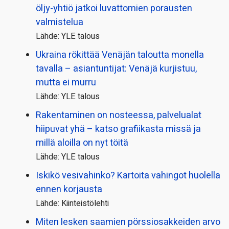
öljy-yhtiö jatkoi luvattomien porausten
valmistelua
Lähde: YLE talous
Ukraina rökittää Venäjän taloutta monella
tavalla – asiantuntijat: Venäjä kurjistuu,
mutta ei murru
Lähde: YLE talous
Rakentaminen on nosteessa, palvelualat
hiipuvat yhä – katso grafiikasta missä ja
millä aloilla on nyt töitä
Lähde: YLE talous
Iskikö vesivahinko? Kartoita vahingot huolella
ennen korjausta
Lähde: Kiinteistölehti
Miten lesken saamien pörssi­osakkeiden arvo