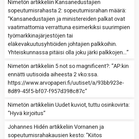
Nimetön
artikkeliin
Kansanedustajien
sopeutumisrahasta 2: sopeutumisrahan määrä
:
“
Kansanedustajien ja ministereiden palkat ovat
vaatimattomia verrattuna esimerkiksi suurimpien
työmarkkinajärjestöjen tai
eläkevakuutusyhtiöiden johtajien palkkoihin.
Yhteiskunnassa pitäisi olla joku järki palkkojen…
”
Nimetön
artikkeliin
5 not so magnificent?
: “
AP:kin
ennätti uutisoida aiheesta 2 vko:ssa.
https://www.arvopaperi.fi/uutiset/a/93bb923e-
8d89-45f5-bf07-f957d398c87c
”
Nimetön
artikkeliin
Uudet kuviot, tuttu osinkovirta
:
“
Hyvä kirjoitus
”
Johannes Hidén
artikkeliin
Vornanen ja
sopeutumisrahakausien kesto
: “
Kiitos