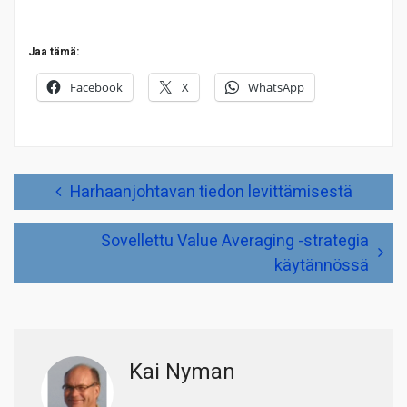
Jaa tämä:
Facebook
X
WhatsApp
Artikkelien
Harhaanjohtavan tiedon levittämisestä
selaus
Sovellettu Value Averaging -strategia
käytännössä
Kai Nyman