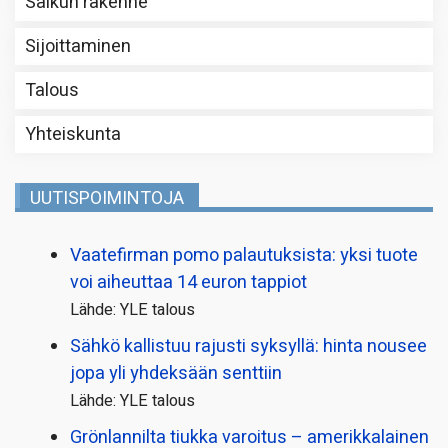
Salkun rakenne
Sijoittaminen
Talous
Yhteiskunta
UUTISPOIMINTOJA
Vaatefirman pomo palautuksista: yksi tuote
voi aiheuttaa 14 euron tappiot
Lähde: YLE talous
Sähkö kallistuu rajusti syksyllä: hinta nousee
jopa yli yhdeksään senttiin
Lähde: YLE talous
Grönlannilta tiukka varoitus – amerikkalainen