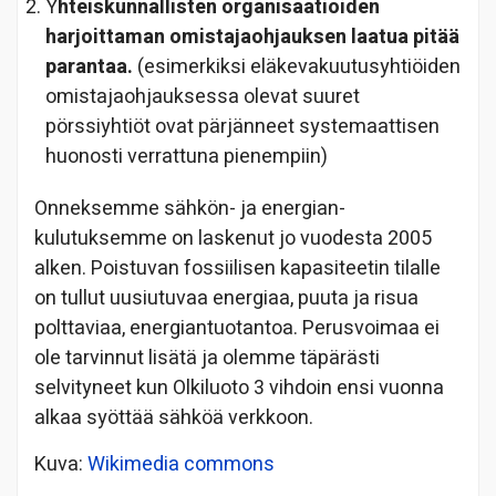
Y
hteiskunnallisten organisaatioiden
harjoittaman omistajaohjauksen laatua pitää
parantaa.
(esimerkiksi eläkevakuutusyhtiöiden
omistajaohjauksessa olevat suuret
pörssiyhtiöt ovat pärjänneet systemaattisen
huonosti verrattuna pienempiin)
Onneksemme sähkön- ja energian-
kulutuksemme on laskenut jo vuodesta 2005
alken. Poistuvan fossiilisen kapasiteetin tilalle
on tullut uusiutuvaa energiaa, puuta ja risua
polttaviaa, energiantuotantoa. Perusvoimaa ei
ole tarvinnut lisätä ja olemme täpärästi
selvityneet kun Olkiluoto 3 vihdoin ensi vuonna
alkaa syöttää sähköä verkkoon.
Kuva:
Wikimedia commons