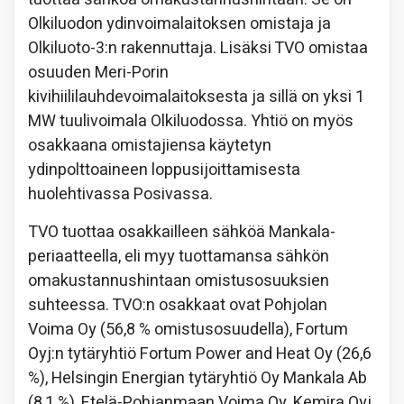
Olkiluodon ydinvoimalaitoksen omistaja ja
Olkiluoto-3:n rakennuttaja. Lisäksi TVO omistaa
osuuden Meri-Porin
kivihiililauhdevoimalaitoksesta ja sillä on yksi 1
MW tuulivoimala Olkiluodossa. Yhtiö on myös
osakkaana omistajiensa käytetyn
ydinpolttoaineen loppusijoittamisesta
huolehtivassa Posivassa.
TVO tuottaa osakkailleen sähköä Mankala-
periaatteella, eli myy tuottamansa sähkön
omakustannushintaan omistusosuuksien
suhteessa. TVO:n osakkaat ovat Pohjolan
Voima Oy (56,8 % omistusosuudella), Fortum
Oyj:n tytäryhtiö Fortum Power and Heat Oy (26,6
%), Helsingin Energian tytäryhtiö Oy Mankala Ab
(8,1 %), Etelä-Pohjanmaan Voima Oy, Kemira Oyj