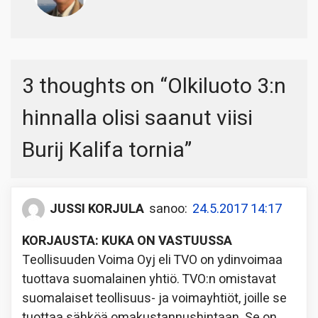
3 thoughts on “
Olkiluoto 3:n
hinnalla olisi saanut viisi
Burij Kalifa tornia
”
JUSSI KORJULA
sanoo:
24.5.2017 14:17
KORJAUSTA: KUKA ON VASTUUSSA
Teollisuuden Voima Oyj eli TVO on ydinvoimaa
tuottava suomalainen yhtiö. TVO:n omistavat
suomalaiset teollisuus- ja voimayhtiöt, joille se
tuottaa sähköä omakustannushintaan. Se on