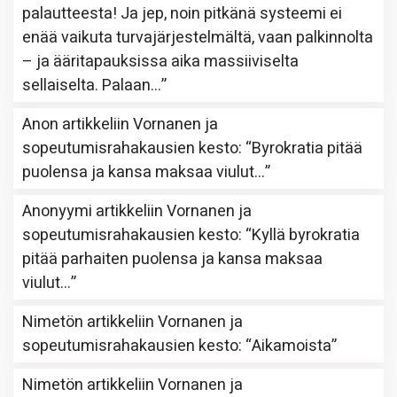
palautteesta! Ja jep, noin pitkänä systeemi ei
enää vaikuta turvajärjestelmältä, vaan palkinnolta
– ja ääritapauksissa aika massiiviselta
sellaiselta. Palaan…
”
Anon
artikkeliin
Vornanen ja
sopeutumisrahakausien kesto
: “
Byrokratia pitää
puolensa ja kansa maksaa viulut…
”
Anonyymi
artikkeliin
Vornanen ja
sopeutumisrahakausien kesto
: “
Kyllä byrokratia
pitää parhaiten puolensa ja kansa maksaa
viulut…
”
Nimetön
artikkeliin
Vornanen ja
sopeutumisrahakausien kesto
: “
Aikamoista
”
Nimetön
artikkeliin
Vornanen ja