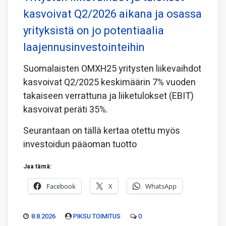
kasvoivat Q2/2026 aikana ja osassa
yrityksistä on jo potentiaalia
laajennusinvestointeihin
Suomalaisten OMXH25 yritysten liikevaihdot
kasvoivat Q2/2025 keskimäärin 7% vuoden
takaiseen verrattuna ja liiketulokset (EBIT)
kasvoivat peräti 35%.
Seurantaan on tällä kertaa otettu myös
investoidun pääoman tuotto
Jaa tämä:
Facebook
X
WhatsApp
8.8.2026
PIKSU TOIMITUS
0