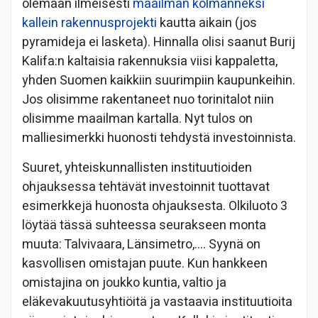
olemaan ilmeisesti
maailman kolmanneksi
kallein rakennusprojekti
kautta aikain (jos
pyramideja ei lasketa). Hinnalla olisi saanut Burij
Kalifa:n kaltaisia rakennuksia viisi kappaletta,
yhden Suomen kaikkiin suurimpiin kaupunkeihin.
Jos olisimme rakentaneet nuo torinitalot niin
olisimme maailman kartalla. Nyt tulos on
malliesimerkki huonosti tehdystä investoinnista.
Suuret, yhteiskunnallisten instituutioiden
ohjauksessa tehtävät investoinnit tuottavat
esimerkkejä huonosta ohjauksesta. Olkiluoto 3
löytää tässä suhteessa seurakseen monta
muuta: Talvivaara, Länsimetro,…. Syynä on
kasvollisen omistajan puute. Kun hankkeen
omistajina on joukko kuntia, valtio ja
eläkevakuutusyhtiöitä ja vastaavia instituutioita