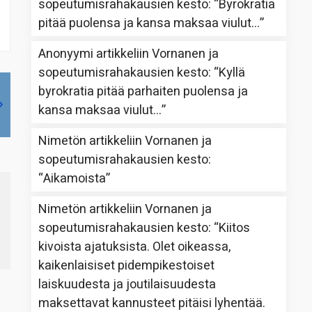
sopeutumisrahakausien kesto
: “
Byrokratia
pitää puolensa ja kansa maksaa viulut…
”
Anonyymi
artikkeliin
Vornanen ja
sopeutumisrahakausien kesto
: “
Kyllä
byrokratia pitää parhaiten puolensa ja
kansa maksaa viulut…
”
Nimetön
artikkeliin
Vornanen ja
sopeutumisrahakausien kesto
:
“
Aikamoista
”
Nimetön
artikkeliin
Vornanen ja
sopeutumisrahakausien kesto
: “
Kiitos
kivoista ajatuksista. Olet oikeassa,
kaikenlaisiset pidempikestoiset
laiskuudesta ja joutilaisuudesta
maksettavat kannusteet pitäisi lyhentää.