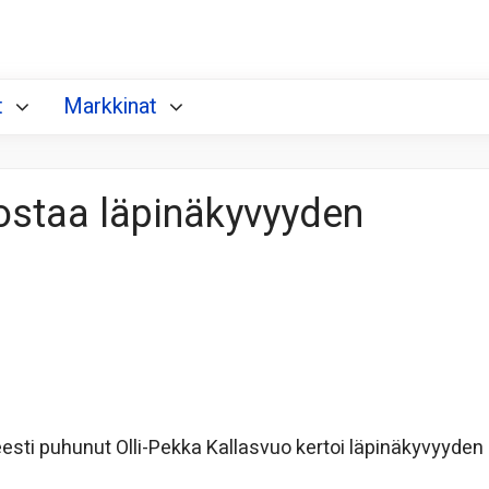
t
Markkinat
rostaa läpinäkyvyyden
sti puhunut Olli-Pekka Kallasvuo kertoi läpinäkyvyyden