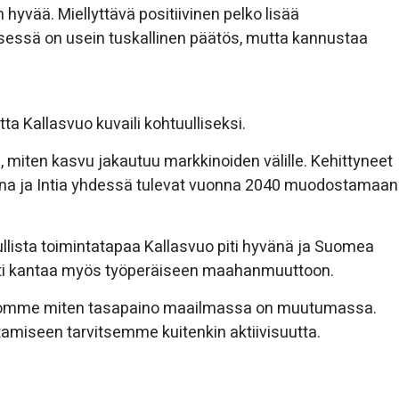
n hyvää. Miellyttävä positiivinen pelko lisää
ksessä on usein tuskallinen päätös, mutta kannustaa
a Kallasvuo kuvaili kohtuulliseksi.
 miten kasvu jakautuu markkinoiden välille. Kehittyneet
Kiina ja Intia yhdessä tulevat vuonna 2040 muodostamaan
llista toimintatapaa Kallasvuo piti hyvänä ja Suomea
tti kantaa myös työperäiseen maahanmuuttoon.
tsomme miten tasapaino maailmassa on muutumassa.
iseen tarvitsemme kuitenkin aktiivisuutta.