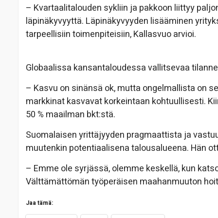
– Kvartaalitalouden sykliin ja pakkoon liittyy paljo
läpinäkyvyyttä. Läpinäkyvyyden lisääminen yrity
tarpeellisiin toimenpiteisiin, Kallasvuo arvioi.
Globaalissa kansantaloudessa vallitsevaa tilannett
– Kasvu on sinänsä ok, mutta ongelmallista on se,
markkinat kasvavat korkeintaan kohtuullisesti. 
50 % maailman bkt:stä.
Suomalaisen yrittäjyyden pragmaattista ja vastuu
muutenkin potentiaalisena talousalueena. Hän o
– Emme ole syrjässä, olemme keskellä, kun ka
Välttämättömän työperäisen maahanmuuton hoitam
Jaa tämä: