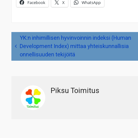
Facebook
X
WhatsApp
Artikkelien
YK:n inhimillisen hyvinvoinnin indeksi (Human
selaus
Development Index) mittaa yhteiskunnallisia
onnellisuuden tekijöitä
Piksu Toimitus