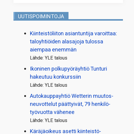
UUTISPOIMINTOJA
Kiinteistö­liiton asiantuntija varoittaa:
taloyhtiöiden alasajoja tulossa
aiempaa enemmän
Lähde: YLE talous
Ikoninen polkupyörä­yhtiö Tunturi
hakeutuu konkurssiin
Lähde: YLE talous
Autokauppayhtiö Wetterin muutos­
neuvottelut päättyivät, 79 henkilö­
työvuotta vähenee
Lähde: YLE talous
Käräjäoikeus asetti kiinteistö­