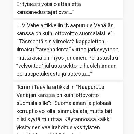
Erityisesti voisi olettaa että
kansanedustajat ovat…
”
J. V. Vahe
artikkeliin
”Naapuruus Venäjän
kanssa on kuin lottovoitto suomalaisille”
:
“
Täsmentäisin viimeistä kappalettani.
Ilmaisu ”tarveharkinta” viittaa järkevyyteen,
mutta asia on myös juridinen. Perustuslaki
”velvoittaa” julkista sektoria huolehtimaan
perusopetuksesta ja sotesta,…
”
Tommi Taavila
artikkeliin
”Naapuruus
Venäjän kanssa on kuin lottovoitto
suomalaisille”
: “
Suomalainen ja globaali
korruptio voi olla lainmukaista, mutta lait
olisi syytä muuttaa. Käytännössä kaikki
yksityinen vaalirahoitus yksityisten