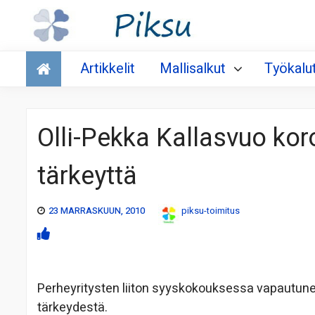
Talous
Artikkelit
Mallisalkut
Työkalu
Olli-Pekka Kallasvuo ko
tärkeyttä
23 MARRASKUUN, 2010
piksu-toimitus
Perheyritysten liiton syyskokouksessa vapautunee
tärkeydestä.