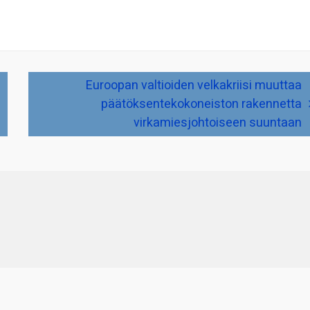
Euroopan valtioiden velkakriisi muuttaa
päätöksentekokoneiston rakennetta
virkamiesjohtoiseen suuntaan