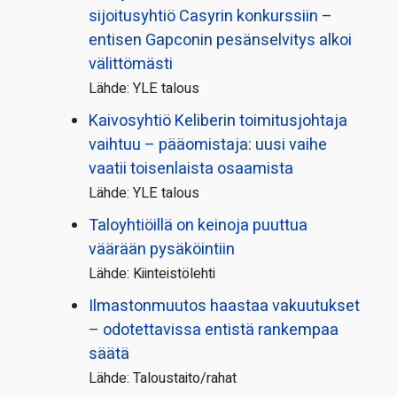
sijoitusyhtiö Casyrin konkurssiin –
entisen Gapconin pesänselvitys alkoi
välittömästi
Lähde: YLE talous
Kaivosyhtiö Keliberin toimitusjohtaja
vaihtuu – pääomistaja: uusi vaihe
vaatii toisenlaista osaamista
Lähde: YLE talous
Taloyhtiöillä on keinoja puuttua
väärään pysäköintiin
Lähde: Kiinteistölehti
Ilmastonmuutos haastaa vakuutukset
– odotettavissa entistä rankempaa
säätä
Lähde: Taloustaito/rahat