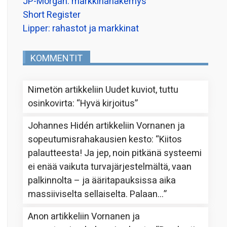
JP-Morgan: markkinanäkemys
Short Register
Lipper: rahastot ja markkinat
KOMMENTIT
Nimetön
artikkeliin
Uudet kuviot, tuttu
osinkovirta
: “
Hyvä kirjoitus
”
Johannes Hidén
artikkeliin
Vornanen ja
sopeutumisrahakausien kesto
: “
Kiitos
palautteesta! Ja jep, noin pitkänä systeemi
ei enää vaikuta turvajärjestelmältä, vaan
palkinnolta – ja ääritapauksissa aika
massiiviselta sellaiselta. Palaan…
”
Anon
artikkeliin
Vornanen ja