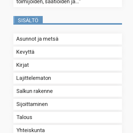
toimijoiden, säätiöiden ja…
”
SISÄLTÖ
Asunnot ja metsä
Kevyttä
Kirjat
Lajittelematon
Salkun rakenne
Sijoittaminen
Talous
Yhteiskunta