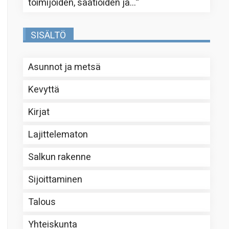
toimijoiden, säätiöiden ja…
”
SISÄLTÖ
Asunnot ja metsä
Kevyttä
Kirjat
Lajittelematon
Salkun rakenne
Sijoittaminen
Talous
Yhteiskunta