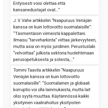
Erityisesti voisi olettaa että
kansanedustajat ovat…
”
J. V. Vahe
artikkeliin
”Naapuruus Venäjän
kanssa on kuin lottovoitto suomalaisille”
:
“
Täsmentäisin viimeistä kappalettani.
Ilmaisu ”tarveharkinta” viittaa järkevyyteen,
mutta asia on myös juridinen. Perustuslaki
”velvoittaa” julkista sektoria huolehtimaan
perusopetuksesta ja sotesta,…
”
Tommi Taavila
artikkeliin
”Naapuruus
Venäjän kanssa on kuin lottovoitto
suomalaisille”
: “
Suomalainen ja globaali
korruptio voi olla lainmukaista, mutta lait
olisi syytä muuttaa. Käytännössä kaikki
yksityinen vaalirahoitus yksityisten