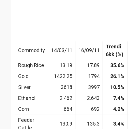
Trendi
Commodity
14/03/11
16/09/11
6kk (%)
Rough Rice
13.19
17.89
35.6%
Gold
1422.25
1794
26.1%
Silver
3618
3997
10.5%
Ethanol
2.462
2.643
7.4%
Corn
664
692
4.2%
Feeder
130.9
135.3
3.4%
Cattle