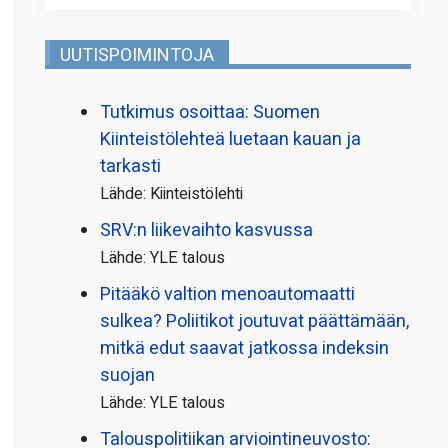
UUTISPOIMINTOJA
Tutkimus osoittaa: Suomen
Kiinteistölehteä luetaan kauan ja
tarkasti
Lähde: Kiinteistölehti
SRV:n liikevaihto kasvussa
Lähde: YLE talous
Pitääkö valtion menoautomaatti
sulkea? Poliitikot joutuvat päättämään,
mitkä edut saavat jatkossa indeksin
suojan
Lähde: YLE talous
Talous­politiikan arviointi­neuvosto: