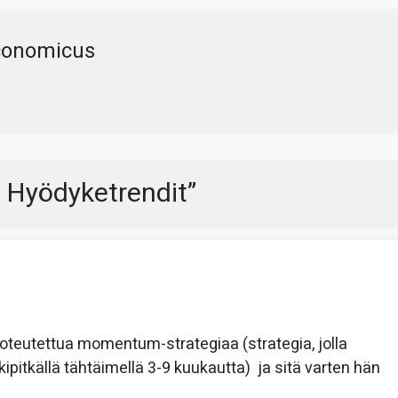
conomicus
 Hyödyketrendit
”
 toteutettua momentum-strategiaa (strategia, jolla
itkällä tähtäimellä 3-9 kuukautta) ja sitä varten hän
.