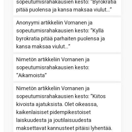
sopeutumisrahakausien kesto
: “
Byrokratia
pitää puolensa ja kansa maksaa viulut…
”
Anonyymi
artikkeliin
Vornanen ja
sopeutumisrahakausien kesto
: “
Kyllä
byrokratia pitää parhaiten puolensa ja
kansa maksaa viulut…
”
Nimetön
artikkeliin
Vornanen ja
sopeutumisrahakausien kesto
:
“
Aikamoista
”
Nimetön
artikkeliin
Vornanen ja
sopeutumisrahakausien kesto
: “
Kiitos
kivoista ajatuksista. Olet oikeassa,
kaikenlaisiset pidempikestoiset
laiskuudesta ja joutilaisuudesta
maksettavat kannusteet pitäisi lyhentää.