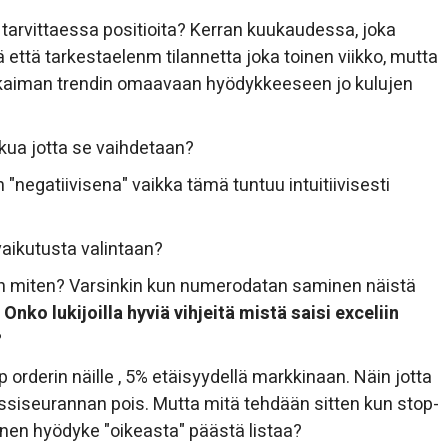
 tarvittaessa positioita? Kerran kuukaudessa, joka
ltä että tarkestaelenm tilannetta joka toinen viikko, mutta
akkaiman trendin omaavaan hyödykkeeseen jo kulujen
kkua jotta se vaihdetaan?
negatiivisena" vaikka tämä tuntuu intuitiivisesti
aikutusta valintaan?
muten miten? Varsinkin kun numerodatan saminen näistä
.
Onko lukijoilla hyviä vihjeitä mistä saisi exceliin
?
op orderin näille , 5% etäisyydellä markkinaan. Näin jotta
ssiseurannan pois. Mutta mitä tehdään sitten kun stop-
 toinen hyödyke "oikeasta" päästä listaa?