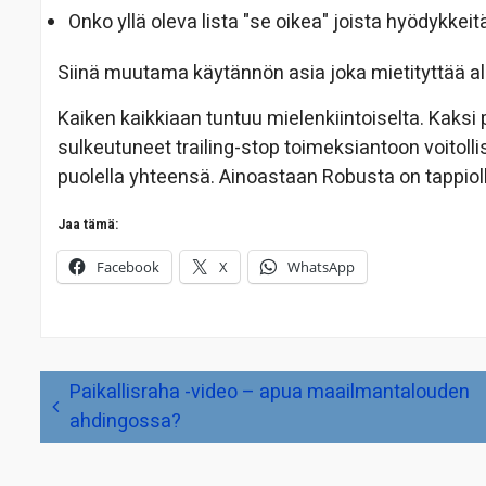
Onko yllä oleva lista "se oikea" joista hyödykkeit
Siinä muutama käytännön asia joka mietityttää al
Kaiken kaikkiaan tuntuu mielenkiintoiselta. Kaksi 
sulkeutuneet trailing-stop toimeksiantoon voitolli
puolella yhteensä. Ainoastaan Robusta on tappioll
Jaa tämä:
Facebook
X
WhatsApp
Artikkelien
Paikallisraha -video – apua maailmantalouden
selaus
ahdingossa?