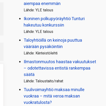
aiempaa enemmän
Lähde: YLE talous
Ikoninen polkupyörä­yhtiö Tunturi
hakeutuu konkurssiin
Lähde: YLE talous
Taloyhtiöillä on keinoja puuttua
väärään pysäköintiin
Lähde: Kiinteistölehti
Ilmastonmuutos haastaa vakuutukset
– odotettavissa entistä rankempaa
säätä
Lähde: Taloustaito/rahat
Tuulivoimayhtiö maksaa minulle
vuokraa – mitä veroa maksan
vuokratulosta?