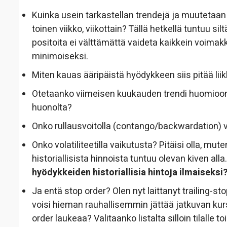
Kuinka usein tarkastellan trendejä ja muutetaan
toinen viikko, viikottain? Tällä hetkellä tuntuu si
positoita ei välttämättä vaideta kaikkein voim
minimoiseksi.
Miten kauas ääripäistä hyödykkeen siis pitää lii
Otetaanko viimeisen kuukauden trendi huomioon "
huonolta?
Onko rullausvoitolla (contango/backwardation) v
Onko volatiliteetilla vaikutusta? Pitäisi olla, 
historiallisista hinnoista tuntuu olevan kiven alla
hyödykkeiden historiallisia hintoja ilmaiseksi
Ja entä stop order? Olen nyt laittanyt trailing-st
voisi hieman rauhallisemmin jättää jatkuvan kur
order laukeaa? Valitaanko listalta silloin tilalle