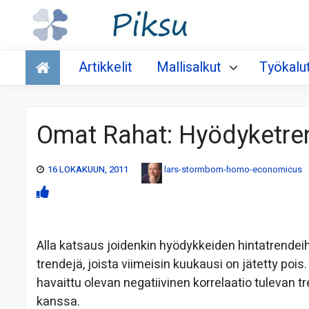
Talous
Artikkelit
Mallisalkut
Työkalu
Omat Rahat: Hyödyketre
16 LOKAKUUN, 2011
lars-stormbom-homo-economicus
Alla katsaus joidenkin hyödykkeiden hintatrendeih
trendejä, joista viimeisin kuukausi on jätetty pois
havaittu olevan negatiivinen korrelaatio tulevan t
kanssa.