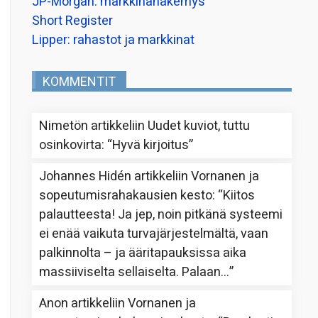
JP-Morgan: markkinanäkemys
Short Register
Lipper: rahastot ja markkinat
KOMMENTIT
Nimetön
artikkeliin
Uudet kuviot, tuttu
osinkovirta
: “
Hyvä kirjoitus
”
Johannes Hidén
artikkeliin
Vornanen ja
sopeutumisrahakausien kesto
: “
Kiitos
palautteesta! Ja jep, noin pitkänä systeemi
ei enää vaikuta turvajärjestelmältä, vaan
palkinnolta – ja ääritapauksissa aika
massiiviselta sellaiselta. Palaan…
”
Anon
artikkeliin
Vornanen ja