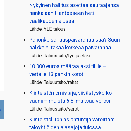
Nykyinen hallitus asettaa seuraajansa
hankalaan tilanteeseen heti
vaalikauden alussa
Lähde: YLE talous
Paljonko sairauspäivä­rahaa saa? Suuri
palkka ei takaa korkeaa päivärahaa
Lähde: Taloustaito/työ ja eläke
10 000 euroa määräajaksi tilille –
vertaile 13 pankin korot
Lähde: Taloustaito/rahat
Kiinteistön omistaja, viivästyskorko
vaanii – muista 6.8. maksaa verosi
Lähde: Taloustaito/verot
Kiinteistö­liiton asiantuntija varoittaa:
taloyhtiöiden alasajoja tulossa