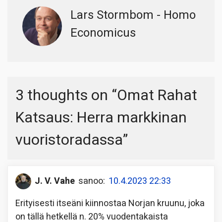
Lars Stormbom - Homo
Economicus
3 thoughts on “
Omat Rahat
Katsaus: Herra markkinan
vuoristoradassa
”
J. V. Vahe
sanoo:
10.4.2023 22:33
Erityisesti itseäni kiinnostaa Norjan kruunu, joka
on tällä hetkellä n. 20% vuodentakaista