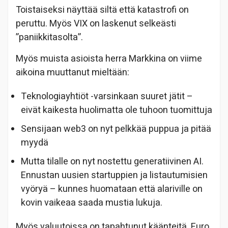
Toistaiseksi näyttää siltä että katastrofi on
peruttu. Myös VIX on laskenut selkeästi
”paniikkitasolta”.
Myös muista asioista herra Markkina on viime
aikoina muuttanut mieltään:
Teknologiayhtiöt -varsinkaan suuret jätit –
eivät kaikesta huolimatta ole tuhoon tuomittuja
Sensijaan web3 on nyt pelkkää puppua ja pitää
myydä
Mutta tilalle on nyt nostettu generatiivinen AI.
Ennustan uusien startuppien ja listautumisien
vyöryä – kunnes huomataan että alariville on
kovin vaikeaa saada mustia lukuja.
Myös valuutoissa on tapahtunut käänteitä. Euro