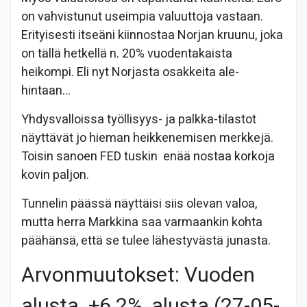
on vahvistunut useimpia valuuttoja vastaan.
Erityisesti itseäni kiinnostaa Norjan kruunu, joka
on tällä hetkellä n. 20% vuodentakaista
heikompi. Eli nyt Norjasta osakkeita ale-
hintaan…
Yhdysvalloissa työllisyys- ja palkka-tilastot
näyttävät jo hieman heikkenemisen merkkejä.
Toisin sanoen FED tuskin enää nostaa korkoja
kovin paljon.
Tunnelin päässä näyttäisi siis olevan valoa,
mutta herra Markkina saa varmaankin kohta
päähänsä, että se tulee lähestyvästä junasta.
Arvonmuutokset: Vuoden
alusta +6.2%, alusta (27-05-