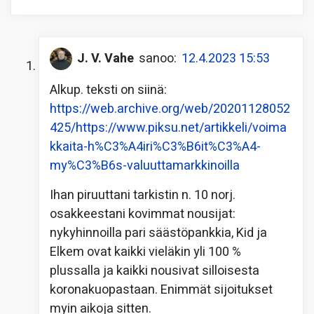
J. V. Vahe
sanoo:
12.4.2023 15:53
Alkup. teksti on siinä:
https://web.archive.org/web/20201128052
425/https://www.piksu.net/artikkeli/voima
kkaita-h%C3%A4iri%C3%B6it%C3%A4-
my%C3%B6s-valuuttamarkkinoilla
Ihan piruuttani tarkistin n. 10 norj.
osakkeestani kovimmat nousijat:
nykyhinnoilla pari säästöpankkia, Kid ja
Elkem ovat kaikki vieläkin yli 100 %
plussalla ja kaikki nousivat silloisesta
koronakuopastaan. Enimmät sijoitukset
myin aikoja sitten.