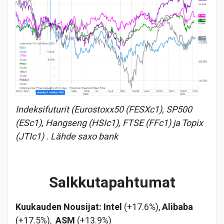
Indeksifuturit (Eurostoxx50 (FESXc1), SP500
(ESc1), Hangseng (HSIc1), FTSE (FFc1) ja Topix
(JTIc1) . Lähde saxo bank
Salkkutapahtumat
Kuukauden Nousijat: Intel
(+17.6%),
Alibaba
(+17.5%),
ASM
(+13.9%)