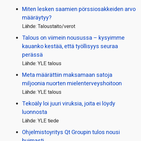
Miten lesken saamien pörssi­osakkeiden arvo
määräytyy?
Lähde: Taloustaito/verot
Talous on viimein nousussa – kysyimme
kauanko kestää, että työllisyys seuraa
perässä
Lähde: YLE talous
Meta määrättiin maksamaan satoja
miljoonia nuorten mielenterveyshoitoon
Lähde: YLE talous
Tekoäly loi juuri viruksia, joita ei löydy
luonnosta
Lähde: YLE tiede
Ohjelmistoyritys Qt Groupin tulos nousi
huimasti