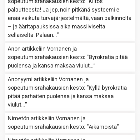
sopeutumisrahakausien kesto
: “
Kiitos
palautteesta! Ja jep, noin pitkänä systeemi ei
enää vaikuta turvajärjestelmältä, vaan palkinnolta
– ja ääritapauksissa aika massiiviselta
sellaiselta. Palaan…
”
Anon
artikkeliin
Vornanen ja
sopeutumisrahakausien kesto
: “
Byrokratia pitää
puolensa ja kansa maksaa viulut…
”
Anonyymi
artikkeliin
Vornanen ja
sopeutumisrahakausien kesto
: “
Kyllä byrokratia
pitää parhaiten puolensa ja kansa maksaa
viulut…
”
Nimetön
artikkeliin
Vornanen ja
sopeutumisrahakausien kesto
: “
Aikamoista
”