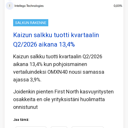
SALKUN RAKENNE
Kaizun salkku tuotti kvartaalin
Q2/2026 aikana 13,4%
Kaizun salkku tuotti kvartaalin Q2/2026
aikana 13,4% kun pohjoismainen
vertailuindeksi OMXN40 nousi samassa
ajassa 3,9%.
Joidenkin pienten First North kasvuyritysten
osakkeita en ole yrityksistäni huolimatta
onnistunut
Jaa tämä: