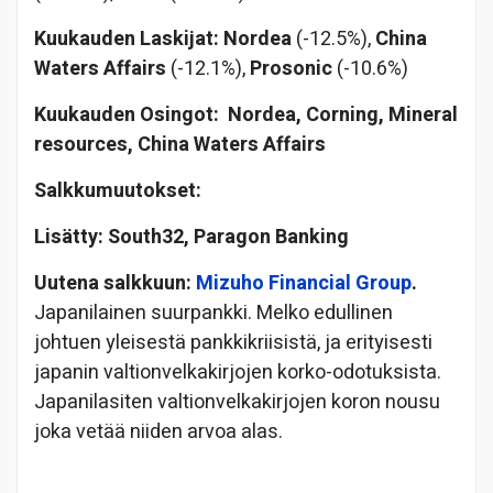
Kuukauden
Laskijat: Nordea
(-12.5%),
China
Waters Affairs
(-12.1%),
Prosonic
(-10.6%)
Kuukauden Osingot: Nordea, Corning, Mineral
resources, China Waters Affairs
Salkkumuutokset:
Lisätty: South32, Paragon Banking
Uutena salkkuun:
Mizuho Financial Group
.
Japanilainen suurpankki. Melko edullinen
johtuen yleisestä pankkikriisistä, ja erityisesti
japanin valtionvelkakirjojen korko-odotuksista.
Japanilasiten valtionvelkakirjojen koron nousu
joka vetää niiden arvoa alas.