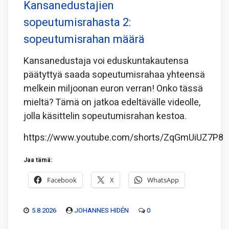
Kansanedustajien
sopeutumisrahasta 2:
sopeutumisrahan määrä
Kansanedustaja voi eduskuntakautensa
päätyttyä saada sopeutumisrahaa yhteensä
melkein miljoonan euron verran! Onko tässä
mieltä? Tämä on jatkoa edeltävälle videolle,
jolla käsittelin sopeutumisrahan kestoa.
https://www.youtube.com/shorts/ZqGmUiUZ7P8
Jaa tämä:
Facebook
X
WhatsApp
5.8.2026
JOHANNES HIDÉN
0