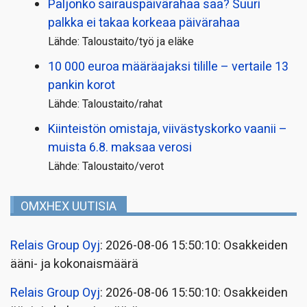
Paljonko sairauspäivä­rahaa saa? Suuri
palkka ei takaa korkeaa päivärahaa
Lähde: Taloustaito/työ ja eläke
10 000 euroa määräajaksi tilille – vertaile 13
pankin korot
Lähde: Taloustaito/rahat
Kiinteistön omistaja, viivästyskorko vaanii –
muista 6.8. maksaa verosi
Lähde: Taloustaito/verot
OMXHEX UUTISIA
Relais Group Oyj
: 2026-08-06 15:50:10: Osakkeiden
ääni- ja kokonaismäärä
Relais Group Oyj
: 2026-08-06 15:50:10: Osakkeiden