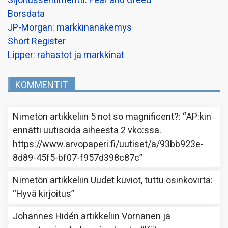
Sijoitussentimentti: Fear and Greed
Borsdata
JP-Morgan: markkinanäkemys
Short Register
Lipper: rahastot ja markkinat
KOMMENTIT
Nimetön
artikkeliin
5 not so magnificent?
: “
AP:kin
ennätti uutisoida aiheesta 2 vko:ssa.
https://www.arvopaperi.fi/uutiset/a/93bb923e-
8d89-45f5-bf07-f957d398c87c
”
Nimetön
artikkeliin
Uudet kuviot, tuttu osinkovirta
:
“
Hyvä kirjoitus
”
Johannes Hidén
artikkeliin
Vornanen ja