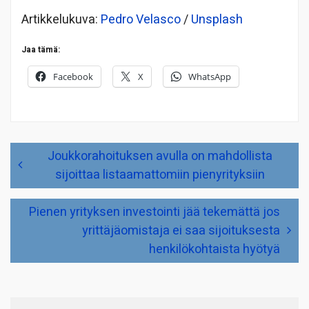
Artikkelukuva:
Pedro Velasco
/
Unsplash
Jaa tämä:
Facebook
X
WhatsApp
Artikkelien
Joukkorahoituksen avulla on mahdollista
selaus
sijoittaa listaamattomiin pienyrityksiin
Pienen yrityksen investointi jää tekemättä jos
yrittäjäomistaja ei saa sijoituksesta
henkilökohtaista hyötyä