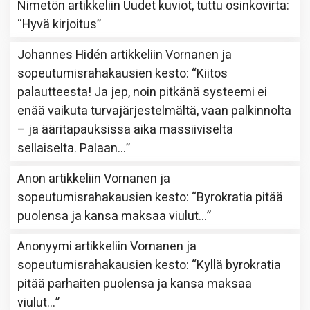
Nimetön
artikkeliin
Uudet kuviot, tuttu osinkovirta
:
“
Hyvä kirjoitus
”
Johannes Hidén
artikkeliin
Vornanen ja
sopeutumisrahakausien kesto
: “
Kiitos
palautteesta! Ja jep, noin pitkänä systeemi ei
enää vaikuta turvajärjestelmältä, vaan palkinnolta
– ja ääritapauksissa aika massiiviselta
sellaiselta. Palaan…
”
Anon
artikkeliin
Vornanen ja
sopeutumisrahakausien kesto
: “
Byrokratia pitää
puolensa ja kansa maksaa viulut…
”
Anonyymi
artikkeliin
Vornanen ja
sopeutumisrahakausien kesto
: “
Kyllä byrokratia
pitää parhaiten puolensa ja kansa maksaa
viulut…
”