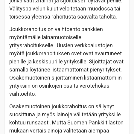
jonka kautta lainat ja sijoitukset löytävät perille.
Välityspalvelun kulut veloitetaan muodossa tai
toisessa yleensä rahoitusta saavalta taholta.
Joukkorahoitus on vaihtoehto pankkien
myöntämälle lainamuotoiselle
yritysrahoitukselle. Uusien verkkoalustojen
myötä joukkorahoituksen ovet ovat avautuneet
pienille ja keskisuurille yrityksille. Sijoittajat ovat
samalla löytänee listaamattomat pienyritykset.
Osakemuotoinen sijoittaminen listaamattomiin
yrityksiin on osinkojen osalta verotehokas
vaihtoehto.
Osakemuotoinen joukkorahoitus on säilynyt
suosittuna ja myös lainoja välitetään yrityksille
kohtuu runsaasti. Mutta Suomen Pankki tilaston
mukaan vertaislainoja välitetään aiempaa