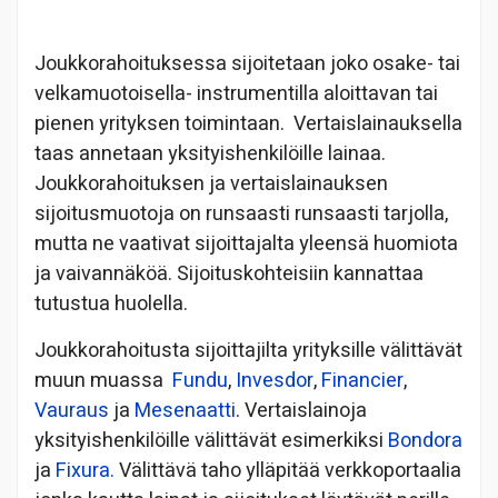
Joukkorahoituksessa sijoitetaan joko osake- tai
velkamuotoisella- instrumentilla aloittavan tai
pienen yrityksen toimintaan. Vertaislainauksella
taas annetaan yksityishenkilöille lainaa.
Joukkorahoituksen ja vertaislainauksen
sijoitusmuotoja on runsaasti runsaasti tarjolla,
mutta ne vaativat sijoittajalta yleensä huomiota
ja vaivannäköä. Sijoituskohteisiin kannattaa
tutustua huolella.
Joukkorahoitusta sijoittajilta yrityksille välittävät
muun muassa
Fundu
,
Invesdor
,
Financier
,
Vauraus
ja
Mesenaatti
. Vertaislainoja
yksityishenkilöille välittävät esimerkiksi
Bondora
ja
Fixura.
Välittävä taho ylläpitää verkkoportaalia