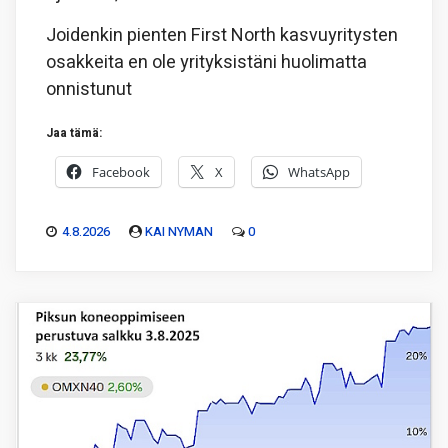
Joidenkin pienten First North kasvuyritysten
osakkeita en ole yrityksistäni huolimatta
onnistunut
Jaa tämä:
Facebook
X
WhatsApp
4.8.2026
KAI NYMAN
0