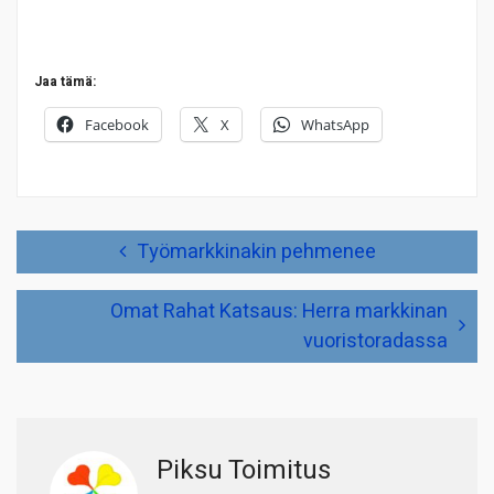
Jaa tämä:
Facebook
X
WhatsApp
Artikkelien
Työmarkkinakin pehmenee
selaus
Omat Rahat Katsaus: Herra markkinan
vuoristoradassa
Piksu Toimitus