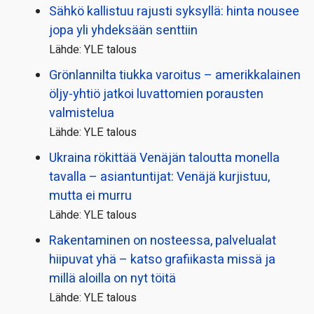
Sähkö kallistuu rajusti syksyllä: hinta nousee
jopa yli yhdeksään senttiin
Lähde: YLE talous
Grönlannilta tiukka varoitus – amerikkalainen
öljy-yhtiö jatkoi luvattomien porausten
valmistelua
Lähde: YLE talous
Ukraina rökittää Venäjän taloutta monella
tavalla – asiantuntijat: Venäjä kurjistuu,
mutta ei murru
Lähde: YLE talous
Rakentaminen on nosteessa, palvelualat
hiipuvat yhä – katso grafiikasta missä ja
millä aloilla on nyt töitä
Lähde: YLE talous