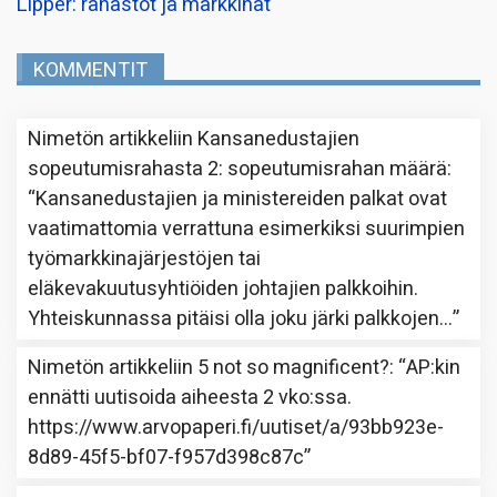
Lipper: rahastot ja markkinat
KOMMENTIT
Nimetön
artikkeliin
Kansanedustajien
sopeutumisrahasta 2: sopeutumisrahan määrä
:
“
Kansanedustajien ja ministereiden palkat ovat
vaatimattomia verrattuna esimerkiksi suurimpien
työmarkkinajärjestöjen tai
eläkevakuutusyhtiöiden johtajien palkkoihin.
Yhteiskunnassa pitäisi olla joku järki palkkojen…
”
Nimetön
artikkeliin
5 not so magnificent?
: “
AP:kin
ennätti uutisoida aiheesta 2 vko:ssa.
https://www.arvopaperi.fi/uutiset/a/93bb923e-
8d89-45f5-bf07-f957d398c87c
”