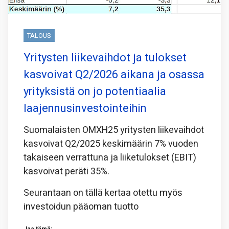
TALOUS
Yritysten liikevaihdot ja tulokset
kasvoivat Q2/2026 aikana ja osassa
yrityksistä on jo potentiaalia
laajennusinvestointeihin
Suomalaisten OMXH25 yritysten liikevaihdot
kasvoivat Q2/2025 keskimäärin 7% vuoden
takaiseen verrattuna ja liiketulokset (EBIT)
kasvoivat peräti 35%.
Seurantaan on tällä kertaa otettu myös
investoidun pääoman tuotto