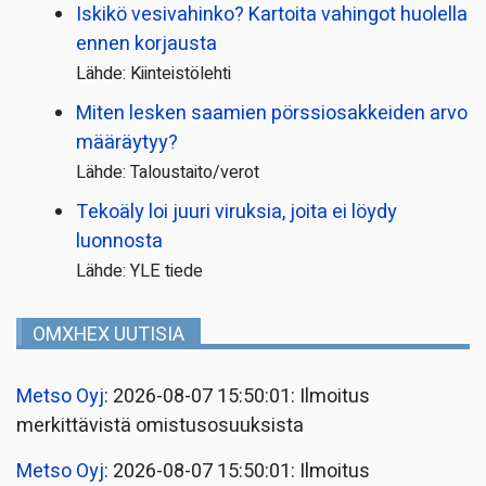
Iskikö vesivahinko? Kartoita vahingot huolella
ennen korjausta
Lähde: Kiinteistölehti
Miten lesken saamien pörssi­osakkeiden arvo
määräytyy?
Lähde: Taloustaito/verot
Tekoäly loi juuri viruksia, joita ei löydy
luonnosta
Lähde: YLE tiede
OMXHEX UUTISIA
Metso Oyj
: 2026-08-07 15:50:01: Ilmoitus
merkittävistä omistusosuuksista
Metso Oyj
: 2026-08-07 15:50:01: Ilmoitus