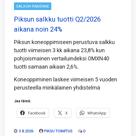
SALKUN RAKENNE
Piksun salkku tuotti Q2/2026
aikana noin 24%
Piksun koneoppimiseen perustuva salkku
tuotti viimeisen 3 kk aikana 23,8% kun
pohjoismainen vertailuindeksi OMXN40
tuotti samaan aikaan 2,6%.
Koneoppiminen laskee viimeisen 5 vuoden
perusteella minkälainen yhdistelmä
Jaa tämä:
Facebook
X
WhatsApp
3.8.2026
PIKSU TOIMITUS
0