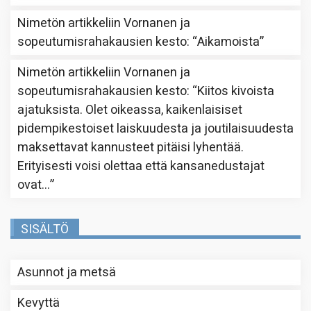
Nimetön
artikkeliin
Vornanen ja
sopeutumisrahakausien kesto
: “
Aikamoista
”
Nimetön
artikkeliin
Vornanen ja
sopeutumisrahakausien kesto
: “
Kiitos kivoista
ajatuksista. Olet oikeassa, kaikenlaisiset
pidempikestoiset laiskuudesta ja joutilaisuudesta
maksettavat kannusteet pitäisi lyhentää.
Erityisesti voisi olettaa että kansanedustajat
ovat…
”
SISÄLTÖ
Asunnot ja metsä
Kevyttä